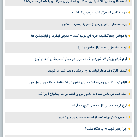
دامنه های جعلی؛ کلاهبرداری ساده ای که کاربران حرفه ای را هم فریب می‌دهد
مواد غذایی که هرگز نباید در فریزر گذاشت
پیام معنادار عراقچی پس از سفر به روسیه + عکس
با موبایل اینفوگرافیک حرفه ای تولید کنید + معرفی ابزارها و اپلیکیشن ها
تولید سه هزار اصله نهال مثمر در البرز
آرام گرفتن پیکر ۷۳ شهید جنگ تحمیلی در جوار امامزادگان استان البرز
کشف کارگاه غیرمجاز تولید لوازم آرایشی و بهداشتی در فردیس
الزام ثبت کد فنی و بیمه استادکاران کشور در شناسنامه ساختمان از اول مهر
حکم قصاص عامل شهادت مامور نیروی انتظامی در چهارباغ اجرا شد
نرخ کرایه حمل و نقل عمومی کرج ابلاغ شد
تصاویر کمتر دیده شده از لحظه حمله به پل بی ۱ کرج
چرا رهبر شهید به پناهگاه نرفت؟