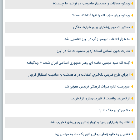
ویدئو؛ مجازات و مصادیق جاسوسی در قوانین ما چیست؟
ویدئو؛ ایران حزب الله را تنها گذاشته است؟
دستورات مهم پزشکیان برای شرایط جنگی
۱۰ هزار انشعاب غیرمجاز آب در البرز شناسایی شد
نظارت بدون اغماض استاندارد بر مصنوعات طلا در البرز
آیت الله سید مجتبی خامنه ای رهبر جمهوری اسلامی ایران شدند + زندگینامه
اجرای طرح ضربتی لکه‌گیری آسفالت در ماهدشت به مناسبت استقبال از بهار
سرپرست اداره میراث فرهنگی فردیس معرفی شد
از تحریف واقعیت تا قهرمان‌سازی از تخریب
دشمن توان جنگ ندارد
انتظارها به پایان رسید و دیوار زندان رجایی‌شهر تخریب شد
تعطیلی و تخلیه زندان رجایی شهر یک مطالبه مردمی بود