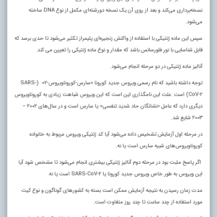
نسخه‌برداری می‌کند و بعد از روی آن یک نسخه دورشته‌ای مکمل از نوع DNA ساخته
می‌شود.
سپس این ماده ژنتیکی با استفاده از واکنش زنجیره‌ای پلیمراز تکثیر می‌شود تا حدی برسد که
قابل شناسایی با نور فلورسانس باشد که مقدار و نوع ماده ژنتیکی را تعیین می‌ کند.
آنالیز ماده ژنتیکی در دو مرحله انجام می‌شود
.
توجه داشته باشید که نام رسمی ویروس جدید کورونا «سارس-کوروناویروس-۲» ‌(SARS-
CoV-2) است. علت این نامگذاری این است که این ویروس شباهت زیادی به کوروناویروس
دیگری دارد که عامل «نشانگان حاد شدید تنفسی» یا سارس است و در سال‌های ۲۰۰۲ –
۲۰۰۳ شایع شد.
در مرحله اول آزمایش تشخیص داده می‌شود آیا کد ژنتیکی ویروس مربوط به خانواده
کوروناویروس‌های شبیه ‌سارس است یا نه.
اگر پاسخ مثبت بود در مرحله دوم آنالیز ژنتیکی بیشتری انجام می‌شود تا مشخص شود آیا
این ویروس به طور خاص ویروس جدید کورونا یا SARS-CoV-2 است یا نه.
مدت زمان رسیدن به نتیجه آزمایش ممکن است بسته به کشورهای گوناگون و نوع کیت
مورد استفاده از چند ساعت تا چند روز متفاوت است.