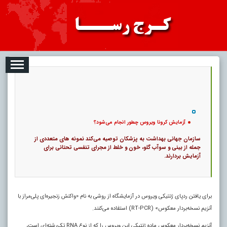
08-07
تبلیغات
درباره ما
ارتباط با ما
RSS
|
کد خبر:
11110 |
آزمایش کرونا ویروس چطور انجام می‌شود؟
|
8
تاریخ انتشار :
۱۶ مرداد ۱۴۰۵ - ۶:۵۴ |
۰
پ
آزمایش کرونا ویروس چطور انجام می‌شود؟
سازمان جهانی بهداشت به پزشکان توصیه می‌کند نمونه‌ های متعددی از
جمله از بینی و سوآب گلو، خون و خلط از مجرای تنفسی تحتانی برای
آزمایش بردارند.
برای یافتن ردپای ژنتیکی ویروس در آزمایشگاه از روشی به نام «واکنش زنجیره‌ای پلی‌مراز با
آنزیم نسخه‌بردار معکوس» (RT-PCR) استفاده می‌کنند.
آنزیم نسخه‌بردار معکوس ماده ژنتیکی این ویروس را که از نوع RNA تک‌رشته‌ای است،