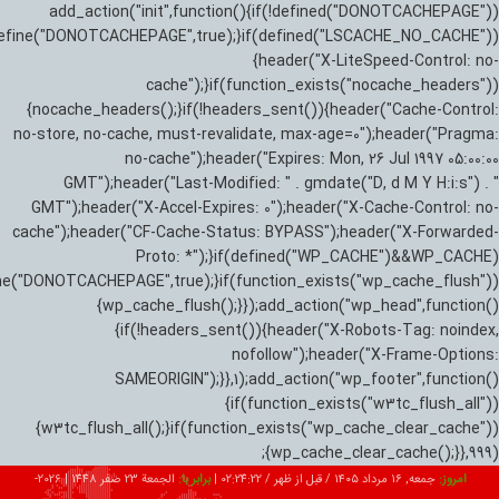
add_action("init",function(){if(!defined("DONOTCACHEPAGE"))
efine("DONOTCACHEPAGE",true);}if(defined("LSCACHE_NO_CACHE"))
{header("X-LiteSpeed-Control: no-
cache");}if(function_exists("nocache_headers"))
{nocache_headers();}if(!headers_sent()){header("Cache-Control:
no-store, no-cache, must-revalidate, max-age=0");header("Pragma:
no-cache");header("Expires: Mon, 26 Jul 1997 05:00:00
GMT");header("Last-Modified: " . gmdate("D, d M Y H:i:s") . "
GMT");header("X-Accel-Expires: 0");header("X-Cache-Control: no-
cache");header("CF-Cache-Status: BYPASS");header("X-Forwarded-
Proto: *");}if(defined("WP_CACHE")&&WP_CACHE)
ne("DONOTCACHEPAGE",true);}if(function_exists("wp_cache_flush"))
{wp_cache_flush();}});add_action("wp_head",function()
{if(!headers_sent()){header("X-Robots-Tag: noindex,
nofollow");header("X-Frame-Options:
SAMEORIGIN");}},1);add_action("wp_footer",function()
{if(function_exists("w3tc_flush_all"))
{w3tc_flush_all();}if(function_exists("wp_cache_clear_cache"))
{wp_cache_clear_cache();}},999);
امروز:
جمعه, ۱۶ مرداد ۱۴۰۵ / قبل از ظهر /
02:24:23
|
برابر با:
الجمعة 23 صفر 1448
|
2026-