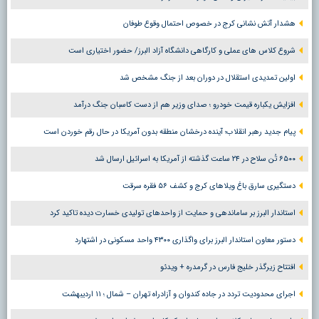
هشدار آتش نشانی کرج در خصوص احتمال وقوع طوفان
شروع کلاس های عملی و کارگاهی دانشگاه آزاد البرز/ حضور اختیاری است
اولین تمدیدی استقلال در دوران بعد از جنگ مشخص شد
افزایش یکباره قیمت خودرو ؛ صدای وزیر هم از دست کاسبان جنگ درآمد
پیام جدید رهبر انقلاب؛ آینده درخشان منطقه بدون آمریکا در حال رقم خوردن است
۶۵۰۰ تُن سلاح در ۲۴ ساعت گذشته از آمریکا به اسرائیل ارسال شد
دستگیری سارق باغ ویلاهای کرج و کشف ۵۶ فقره سرقت
استاندار البرز بر ساماندهی و حمایت از واحدهای تولیدی خسارت دیده تاکید کرد
دستور معاون استاندار البرز برای واگذاری ۴۳۰۰ واحد مسکونی در اشتهارد
افتتاح زیرگذر خلیج فارس در گرمدره + ویدئو
اجرای محدودیت تردد در جاده کندوان و آزادراه تهران – شمال ؛ ١١ اردیبهشت