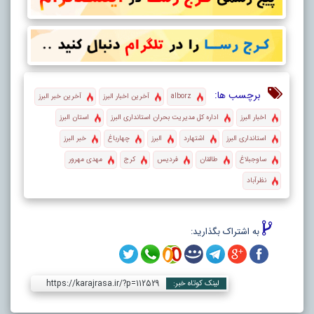
برچسب ها:
alborz
آخرین اخبار البرز
آخرین خبر البرز
اخبار البرز
اداره کل مدیریت بحران استانداری البرز
استان البرز
استانداری البرز
اشتهارد
البرز
چهارباغ
خبر البرز
ساوجبلاغ
طالقان
فردیس
کرج
مهدی مهرور
نظرآباد
به اشتراک بگذارید:
https://karajrasa.ir/?p=112529
لینک کوتاه خبر: