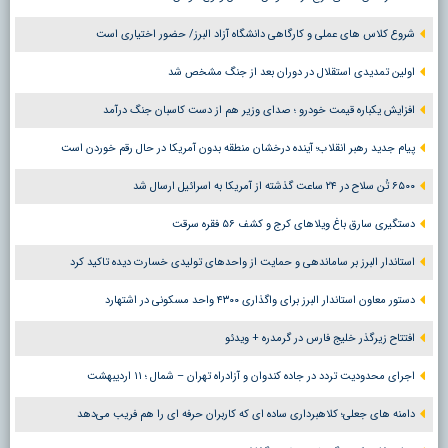
شروع کلاس های عملی و کارگاهی دانشگاه آزاد البرز/ حضور اختیاری است
اولین تمدیدی استقلال در دوران بعد از جنگ مشخص شد
افزایش یکباره قیمت خودرو ؛ صدای وزیر هم از دست کاسبان جنگ درآمد
پیام جدید رهبر انقلاب؛ آینده درخشان منطقه بدون آمریکا در حال رقم خوردن است
۶۵۰۰ تُن سلاح در ۲۴ ساعت گذشته از آمریکا به اسرائیل ارسال شد
دستگیری سارق باغ ویلاهای کرج و کشف ۵۶ فقره سرقت
استاندار البرز بر ساماندهی و حمایت از واحدهای تولیدی خسارت دیده تاکید کرد
دستور معاون استاندار البرز برای واگذاری ۴۳۰۰ واحد مسکونی در اشتهارد
افتتاح زیرگذر خلیج فارس در گرمدره + ویدئو
اجرای محدودیت تردد در جاده کندوان و آزادراه تهران – شمال ؛ ١١ اردیبهشت
دامنه های جعلی؛ کلاهبرداری ساده ای که کاربران حرفه ای را هم فریب می‌دهد