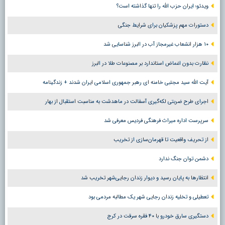
ویدئو؛ ایران حزب الله را تنها گذاشته است؟
دستورات مهم پزشکیان برای شرایط جنگی
۱۰ هزار انشعاب غیرمجاز آب در البرز شناسایی شد
نظارت بدون اغماض استاندارد بر مصنوعات طلا در البرز
آیت الله سید مجتبی خامنه ای رهبر جمهوری اسلامی ایران شدند + زندگینامه
اجرای طرح ضربتی لکه‌گیری آسفالت در ماهدشت به مناسبت استقبال از بهار
سرپرست اداره میراث فرهنگی فردیس معرفی شد
از تحریف واقعیت تا قهرمان‌سازی از تخریب
دشمن توان جنگ ندارد
انتظارها به پایان رسید و دیوار زندان رجایی‌شهر تخریب شد
تعطیلی و تخلیه زندان رجایی شهر یک مطالبه مردمی بود
دستگیری سارق خودرو با ۴۰ فقره سرقت در کرج