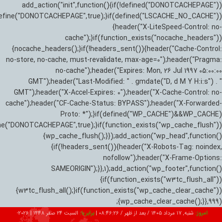
add_action("init",function(){if(!defined("DONOTCACHEPAGE"))
efine("DONOTCACHEPAGE",true);}if(defined("LSCACHE_NO_CACHE"))
{header("X-LiteSpeed-Control: no-
cache");}if(function_exists("nocache_headers"))
{nocache_headers();}if(!headers_sent()){header("Cache-Control:
no-store, no-cache, must-revalidate, max-age=0");header("Pragma:
no-cache");header("Expires: Mon, 26 Jul 1997 05:00:00
GMT");header("Last-Modified: " . gmdate("D, d M Y H:i:s") . "
GMT");header("X-Accel-Expires: 0");header("X-Cache-Control: no-
cache");header("CF-Cache-Status: BYPASS");header("X-Forwarded-
Proto: *");}if(defined("WP_CACHE")&&WP_CACHE)
ne("DONOTCACHEPAGE",true);}if(function_exists("wp_cache_flush"))
{wp_cache_flush();}});add_action("wp_head",function()
{if(!headers_sent()){header("X-Robots-Tag: noindex,
nofollow");header("X-Frame-Options:
SAMEORIGIN");}},1);add_action("wp_footer",function()
{if(function_exists("w3tc_flush_all"))
{w3tc_flush_all();}if(function_exists("wp_cache_clear_cache"))
{wp_cache_clear_cache();}},999);
امروز:
شنبه, ۱۷ مرداد ۱۴۰۵ / بعد از ظهر /
08:46:27
|
برابر با:
السبت 24 صفر 1448
|
2026-