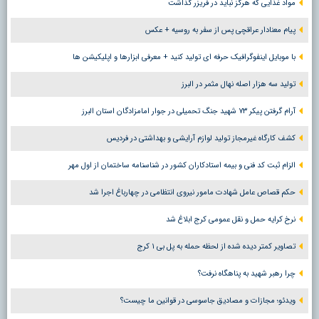
مواد غذایی که هرگز نباید در فریزر گذاشت
پیام معنادار عراقچی پس از سفر به روسیه + عکس
با موبایل اینفوگرافیک حرفه ای تولید کنید + معرفی ابزارها و اپلیکیشن ها
تولید سه هزار اصله نهال مثمر در البرز
آرام گرفتن پیکر ۷۳ شهید جنگ تحمیلی در جوار امامزادگان استان البرز
کشف کارگاه غیرمجاز تولید لوازم آرایشی و بهداشتی در فردیس
الزام ثبت کد فنی و بیمه استادکاران کشور در شناسنامه ساختمان از اول مهر
حکم قصاص عامل شهادت مامور نیروی انتظامی در چهارباغ اجرا شد
نرخ کرایه حمل و نقل عمومی کرج ابلاغ شد
تصاویر کمتر دیده شده از لحظه حمله به پل بی ۱ کرج
چرا رهبر شهید به پناهگاه نرفت؟
ویدئو؛ مجازات و مصادیق جاسوسی در قوانین ما چیست؟