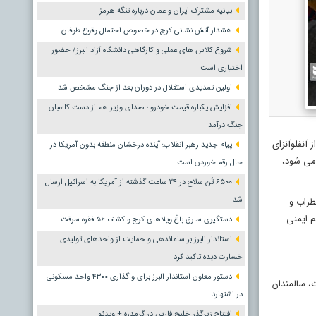
بیانیه مشترک ایران و عمان درباره تنگه هرمز
هشدار آتش نشانی کرج در خصوص احتمال وقوع طوفان
شروع کلاس های عملی و کارگاهی دانشگاه آزاد البرز/ حضور
اختیاری است
اولین تمدیدی استقلال در دوران بعد از جنگ مشخص شد
افزایش یکباره قیمت خودرو ؛ صدای وزیر هم از دست کاسبان
جنگ درآمد
آنفلوآنزای
پیام جدید رهبر انقلاب؛ آینده درخشان منطقه بدون آمریکا در
 می شود،
حال رقم خوردن است
۶۵۰۰ تُن سلاح در ۲۴ ساعت گذشته از آمریکا به اسرائیل ارسال
شد
ضطراب و
م ایمنی
دستگیری سارق باغ ویلاهای کرج و کشف ۵۶ فقره سرقت
استاندار البرز بر ساماندهی و حمایت از واحدهای تولیدی
خسارت دیده تاکید کرد
دستور معاون استاندار البرز برای واگذاری ۴۳۰۰ واحد مسکونی
است، سالمندان
در اشتهارد
افتتاح زیرگذر خلیج فارس در گرمدره + ویدئو