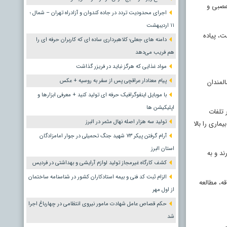
 عصبی و
اجرای محدودیت تردد در جاده کندوان و آزادراه تهران – شمال ؛
١١ اردیبهشت
ت، پیاده
دامنه های جعلی؛ کلاهبرداری ساده ای که کاربران حرفه ای را
هم فریب می‌دهد
مواد غذایی که هرگز نباید در فریزر گذاشت
پیام معنادار عراقچی پس از سفر به روسیه + عکس
فت: سالمندان
با موبایل اینفوگرافیک حرفه ای تولید کنید + معرفی ابزارها و
اپلیکیشن ها
 تلفات
تولید سه هزار اصله نهال مثمر در البرز
ماری را بالا
آرام گرفتن پیکر ۷۳ شهید جنگ تحمیلی در جوار امامزادگان
استان البرز
د و به
کشف کارگاه غیرمجاز تولید لوازم آرایشی و بهداشتی در فردیس
الزام ثبت کد فنی و بیمه استادکاران کشور در شناسنامه ساختمان
ه، مطالعه
از اول مهر
حکم قصاص عامل شهادت مامور نیروی انتظامی در چهارباغ اجرا
شد