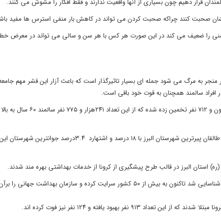
دان قرار دهیم چون بسیاری از آنها واقعیت ندارند و فقط افکار را مشوش می کنند.
یهایشان صحبت کنند چراکه صحبت کردن می تواند در کاهش بار منفی استرس ها مفید باش
م ایمنی را ضعیف می کند در این صورت هر کس با هر سن و سالی می تواند در معرض خطر
مار منجر به مرگ می شود جمله ای بسیار تاثیرگذار است که باعث آزار این قشر مهم جام
ر افراد سالمند همچنان به قوت خود باقی است.
بر اساس سرشماری صورت گرفته در سال ۱۳۹۵ جمعیت استان البرز ۲ میلیون و ۷۱۲ نفر
امید به زندگی در استان البرز برای مردان ۷۴.۴ و برای زنان ۷۸ سال است، طالقان پیرترین شهرستان البرز با ۱۸ درصد و اشتهارد ۳.۴درص
ویروس کرونا که رسما کووید- ۱۹ نام دارد، نخستین بار در شهر ووهان چین شناسایی شد تاکنون به بیش از ۵۰ کشور سرایت کرده و سازمان 