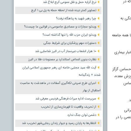
نرخ کرایه حمل و نقل عمومی کرج ابلاغ شد
تصاویر کمتر دیده شده از لحظه حمله به پل بی ۱ کرج
تگی به
چرا رهبر شهید به پناهگاه نرفت؟
ویدئو؛ مجازات و مصادیق جاسوسی در قوانین ما چیست؟
 ھمه جامعه
ویدئو؛ ایران حزب الله را تنها گذاشته است؟
دستورات مهم پزشکیان برای شرایط جنگی
۱۰ هزار انشعاب غیرمجاز آب در البرز شناسایی شد
ار بیماری
نظارت بدون اغماض استاندارد بر مصنوعات طلا در البرز
آیت الله سید مجتبی خامنه ای رهبر جمهوری اسلامی ایران
احساس گزگز
شدند + زندگینامه
وزش معده،
حساس
اجرای طرح ضربتی لکه‌گیری آسفالت در ماهدشت به مناسبت
استقبال از بهار
سرپرست اداره میراث فرهنگی فردیس معرفی شد
.
از تحریف واقعیت تا قهرمان‌سازی از تخریب
رانی
دشمن توان جنگ ندارد
صی را در
انتظارها به پایان رسید و دیوار زندان رجایی‌شهر تخریب شد