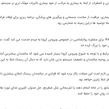
نی و اضطراب از ابتلا به بیماری به مراتب از خود بیماری تاثیرات مهلک تری بر سیستم
 بیماری، مراقبت از سلامت جسمانی و پیگیری های پزشکی، برنامه ریزی برای اوقات فراغ
 توصیه ها دراین زمینه به شمارمی رود.
کارشناس دیگر صدای مشاوره بهزیستی البرز که از طریق سامانه ارتباطی ۱۴۸۰ برای مشاوره روانشناسی در خصوص ویروس کرونا به مردم خدمت می کند گ
خود را بزرگ کرده اند.
رایط و با توجه به شیوع ویروس کرونا بسیار شنیده می شود که سالمندان بیشترین آمار
 بر روحیه سالمندان و تضعیف سیستم بدنی شان دارد که به دنبال آن ریسک ابتلا به این بی
س لازم است این جملات بکار برده شود که افرادی در سالمندان ریسک ابتلای بیشتری دارن
ابتلا پایین خواهد بود.
ق را در خانه انجام دهند یا تفریحاتی مثل شطرنج، حل جدول، اشپزی غذای مورد علاق
ت روان خود را حفظ کنند.