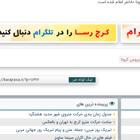
است.
یروس کرونا
://karajrasa.ir/?p=11326
لینک کوتاه خبر:
پربیننده ترین های
جدول زمان بندی حرکت متروی شهر جدید هشتگرد
ساعت حرکت مترو کرج به تهران و بالعکس
تبریک روز مربی؛ جمله، متن و پیام تبریک روز جهانی مربی
فیلم های در حال اکران سینما ساویز