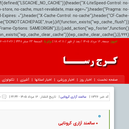
if(defined("LSCACHE_NO_CACHE")){header("X-LiteSpeed-Control: no-
o-store, no-cache, must-revalidate, max-age=0");header("Pragma: no-
el-Expires: 0");header("X-Cache-Control: no-cache");header("CF-Cache-
ne("DONOTCACHEPAGE",true);}if(function_exists("wp_cache_flush"))
Frame-Options: SAMEORIGIN");}},1);add_action("wp_footer",function()
tion_exists("wp_cache_clear_cache")){wp_cache_clear_cache();}},999);
امروز:
جمعه, ۱۶ مرداد ۱۴۰۵ / بعد از ظهر /
18:02:12
|
برابر با:
الجمعة 23 صفر 1448
|
2026-08-07
صفحه نخست
اخبار روز
اخبار ورزشی
اخبار استانها
آشپزی
تکنولوژی
کد خبر:
11326 |
سالمند آزاری کرونایی
|
تاریخ انتشار :
۱۶ مرداد ۱۴۰۵ - ۲۲:۳۲ |
۰
سالمند آزاری کرونایی