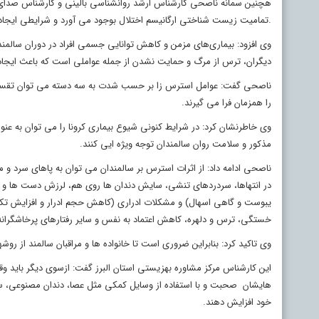
تمامیت زیست شناختی ارگانیسم اختلال بوجود می آورد و شرایطی ایجاد کند که ارگانیسم از آن پرهیز می کند.
وی افزود: بیماری‌های مزمن و کاهش توانایی جسمی افراد در دوران سالمند
دیگران، ترس از مرگ و حمایت نشدن از جمله عواملی است که باعث ایجاد
ناصحی گفت: عوامل استرس زا بر حسب شدت به سه دسته می توان تقسیم کر
را ھمزمان فرا می گیرند.
وی خاطرنشان کرد: در شرایط کنونی شیوع بیماری کرونا را می توان به عنو
مذکور و سلامت روان سالمندان توجه ویژه ایی کنند.
ناصحی ادامه داد: از اثرات استرس بر سالمندان می توان به پاهای س
در انتهاها، سردردهای تنشی، سایش دندان ها روی هم، لرزش دست ها و
یبوست و گاهی اسهال) و مشکلات ادراری (کاهش حجم ادرار و افزایش تک
خستگی، ترس و دلهره، کاهش اعتماد به نفس و سایر رفتارهای پرخاشگرانه ن
وی تاکید کرد: بنابراین ضروری است تا خانواده ها و مراقبان سالمند از رو
این کارشناس مرکز مشاوره بهزیستی استان البرز گفت: ازسوی دیگر باید وق
هایشان صحبت و با استفاده از وسایل کمکی مثل عصا، دندان مصنوعی، سمع
خود افزایش دهند.