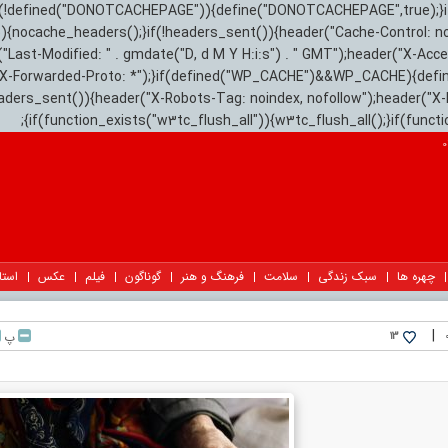
){if(!defined("DONOTCACHEPAGE")){define("DONOTCACHEPAGE",true);}
)){nocache_headers();}if(!headers_sent()){header("Cache-Control: n
("Last-Modified: " . gmdate("D, d M Y H:i:s") . " GMT");header("X-Acc
"X-Forwarded-Proto: *");}if(defined("WP_CACHE")&&WP_CACHE){defi
eaders_sent()){header("X-Robots-Tag: noindex, nofollow");header("X-
{if(function_exists("w3tc_flush_all")){w3tc_flush_all();}if(func
چهره ها
سبک زندگی
سلامت
فرهنگ و هنر
گوناگون
فیلم
عکس
استا
|
پ
13