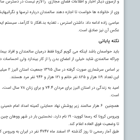
و ازسوی دیگر اخبار و اطلاعات فضای مجازی را لازم نیست در دسترس سالمن
وی از خانواده ها خواست تا اجازه دهند سالمندان درباره ترسها و نگران
عباسی زاده ادامه داد: داشتن استرس ، تغذیه بد،افکار نا کارآمد، سیست
عکس آن نیز صادق است
.
نکته پایانی
باید حواسمان باشد اینکه می گویم کرونا فقط درمیان سالمندان و افراد بی
چراکه سالمندی شاید خیلی از اعضای بدن را از کار بیندازد ولی احساسات د
این تعداد ۱۱۹ هزار و ۸۲۵ نفر خانم و ۱۲۱ هزار و ۹۴۶ نفر مرد هستند.
است.
همچنین ۶ هزار سالمند زیر پوشش نهاد حمایتی کمیته امداد امام خمینی (ره) استان البرز در قالب طرح پیشگیری از کرونا از خدمات بهداشتی بهره مند شدند.
تا وضعیت فوق العاده اعلام کند.
طبق آمار رسمی تا روز گذشته ۱۶ اسفند ماه ۴۷۴۷ نفر در ایران به ویروس کرونا مبتلا شدند که از این تعداد ۹۱۳ نفر بهبود یافته و ۱۲۴ نفر نیز فوت کرده اند.