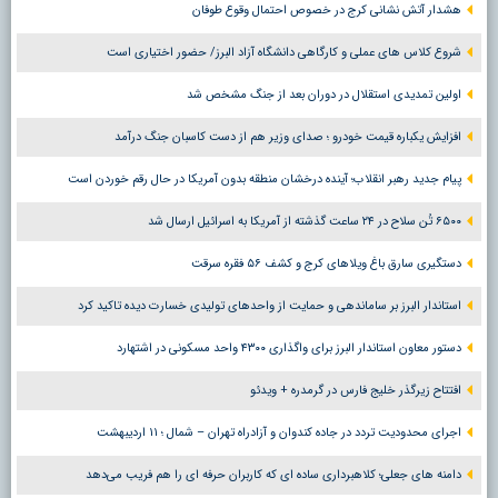
هشدار آتش نشانی کرج در خصوص احتمال وقوع طوفان
شروع کلاس های عملی و کارگاهی دانشگاه آزاد البرز/ حضور اختیاری است
اولین تمدیدی استقلال در دوران بعد از جنگ مشخص شد
افزایش یکباره قیمت خودرو ؛ صدای وزیر هم از دست کاسبان جنگ درآمد
پیام جدید رهبر انقلاب؛ آینده درخشان منطقه بدون آمریکا در حال رقم خوردن است
۶۵۰۰ تُن سلاح در ۲۴ ساعت گذشته از آمریکا به اسرائیل ارسال شد
دستگیری سارق باغ ویلاهای کرج و کشف ۵۶ فقره سرقت
استاندار البرز بر ساماندهی و حمایت از واحدهای تولیدی خسارت دیده تاکید کرد
دستور معاون استاندار البرز برای واگذاری ۴۳۰۰ واحد مسکونی در اشتهارد
افتتاح زیرگذر خلیج فارس در گرمدره + ویدئو
اجرای محدودیت تردد در جاده کندوان و آزادراه تهران – شمال ؛ ١١ اردیبهشت
دامنه های جعلی؛ کلاهبرداری ساده ای که کاربران حرفه ای را هم فریب می‌دهد