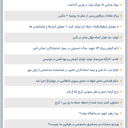
مواد غذایی که هرگز نباید در فریزر گذاشت
پیام معنادار عراقچی پس از سفر به روسیه + عکس
با موبایل اینفوگرافیک حرفه ای تولید کنید + معرفی ابزارها و اپلیکیشن ها
تولید سه هزار اصله نهال مثمر در البرز
آرام گرفتن پیکر ۷۳ شهید جنگ تحمیلی در جوار امامزادگان استان البرز
کشف کارگاه غیرمجاز تولید لوازم آرایشی و بهداشتی در فردیس
الزام ثبت کد فنی و بیمه استادکاران کشور در شناسنامه ساختمان از اول مهر
حکم قصاص عامل شهادت مامور نیروی انتظامی در چهارباغ اجرا شد
نرخ کرایه حمل و نقل عمومی کرج ابلاغ شد
تصاویر کمتر دیده شده از لحظه حمله به پل بی ۱ کرج
چرا رهبر شهید به پناهگاه نرفت؟
ویدئو؛ مجازات و مصادیق جاسوسی در قوانین ما چیست؟