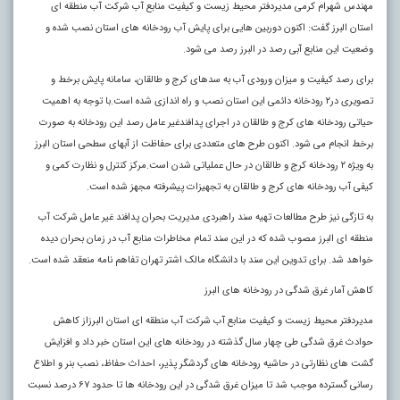
مهندس شهرام کرمی مدیردفتر محیط زیست و کیفیت منابع آب شرکت آب منطقه ای
استان البرز گفت: اکنون دوربین هایی برای پایش آب رودخانه های استان نصب شده و
وضعیت این منابع آبی رصد در البرز رصد می شود.
برای رصد کیفیت و میزان ورودی آب به سدهای کرج و طالقان، سامانه پایش برخط و
تصویری در۲ رودخانه دائمی این استان نصب و راه اندازی شده است.با توجه به اهمیت
حیاتی رودخانه های کرج و طالقان در اجرای پدافندغیر عامل رصد این رودخانه به صورت
برخط انجام می شود. اکنون طرح های متعددی برای حفاظت از آبهای سطحی استان البرز
به ویژه ۲ رودخانه کرج و طالقان در حال عملیاتی شدن است.مرکز کنترل و نظارت کمی و
کیفی آب رودخانه های کرج و طالقان به تجهیزات پیشرفته مجهز شده است.
به تازگی نیز طرح مطالعات تهیه سند راهبردی مدیریت بحران پدافند غیر عامل شرکت آب
منطقه ای البرز مصوب شده که در این سند تمام مخاطرات منابع آب در زمان بحران دیده
خواهد شد. برای تدوین این سند با دانشگاه مالک اشتر تهران تفاهم نامه منعقد شده است.
کاهش آمار غرق شدگی در رودخانه های البرز
مدیردفتر محیط زیست و کیفیت منابع آب شرکت آب منطقه ای استان البرزاز کاهش
حوادث غرق شدگی طی چهار سال گذشته در رودخانه های این استان خبر داد و افزایش
گشت های نظارتی در حاشیه رودخانه های گردشگر پذیر، احداث حفاظ، نصب بنر و اطلاع
رسانی گسترده موجب شد تا میزان غرق شدگی در این رودخانه ها تا حدود ۶۷ درصد نسبت