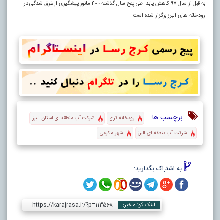
به قبل از سال ۹۷ کاهش یابد. طی پنج سال گذشته ۴۰۰ مانور پیشگیری از غرق شدگی در
رودخانه های البرز برگزار شده است.
برچسب ها:
رودخانه کرج
شرکت آب منطقه ای استان البرز
شرکت آب منطقه ای البرز
شهرام کرمی
به اشتراک بگذارید:
https://karajrasa.ir/?p=113568
لینک کوتاه خبر: