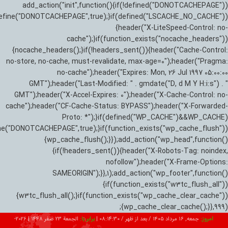
add_action("init",function(){if(!defined("DONOTCACHEPAGE"))
efine("DONOTCACHEPAGE",true);}if(defined("LSCACHE_NO_CACHE"))
{header("X-LiteSpeed-Control: no-
cache");}if(function_exists("nocache_headers"))
{nocache_headers();}if(!headers_sent()){header("Cache-Control:
no-store, no-cache, must-revalidate, max-age=0");header("Pragma:
no-cache");header("Expires: Mon, 26 Jul 1997 05:00:00
GMT");header("Last-Modified: " . gmdate("D, d M Y H:i:s") . "
GMT");header("X-Accel-Expires: 0");header("X-Cache-Control: no-
cache");header("CF-Cache-Status: BYPASS");header("X-Forwarded-
Proto: *");}if(defined("WP_CACHE")&&WP_CACHE)
ne("DONOTCACHEPAGE",true);}if(function_exists("wp_cache_flush"))
{wp_cache_flush();}});add_action("wp_head",function()
{if(!headers_sent()){header("X-Robots-Tag: noindex,
nofollow");header("X-Frame-Options:
SAMEORIGIN");}},1);add_action("wp_footer",function()
{if(function_exists("w3tc_flush_all"))
{w3tc_flush_all();}if(function_exists("wp_cache_clear_cache"))
{wp_cache_clear_cache();}},999);
امروز:
جمعه, ۱۶ مرداد ۱۴۰۵ / بعد از ظهر /
08:14:31
|
برابر با:
الجمعة 23 صفر 1448
|
2026-