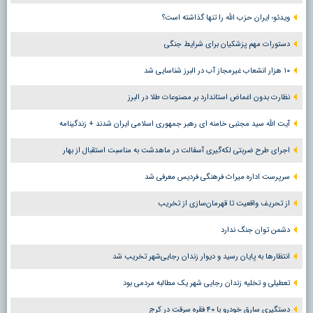
ویدئو؛ ایران حزب الله را تنها گذاشته است؟
دستورات مهم پزشکیان برای شرایط جنگی
۱۰ هزار انشعاب غیرمجاز آب در البرز شناسایی شد
نظارت بدون اغماض استاندارد بر مصنوعات طلا در البرز
آیت الله سید مجتبی خامنه ای رهبر جمهوری اسلامی ایران شدند + زندگینامه
اجرای طرح ضربتی لکه‌گیری آسفالت در ماهدشت به مناسبت استقبال از بهار
سرپرست اداره میراث فرهنگی فردیس معرفی شد
از تحریف واقعیت تا قهرمان‌سازی از تخریب
دشمن توان جنگ ندارد
انتظارها به پایان رسید و دیوار زندان رجایی‌شهر تخریب شد
تعطیلی و تخلیه زندان رجایی شهر یک مطالبه مردمی بود
دستگیری سارق خودرو با ۴۰ فقره سرقت در کرج