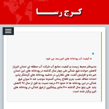
08-07
تبلیغات
درباره ما
ارتباط با ما
RSS
|
کد خبر:
113568 |
کیفیت آب رودخانه های البرز رصد می شود
|
۰
13
پ
کیفیت آب رودخانه های البرز رصد می شود
مدیردفتر محیط زیست و کیفیت منابع آب شرکت آب منطقه ای استان البرزاز
کاهش حوادث غرق شدگی طی چهار سال گذشته در رودخانه های این استان
خبر داد و افزایش گشت های نظارتی در حاشیه رودخانه های گردشگر پذیر،
احداث حفاظ، نصب بنر و اطلاع رسانی گسترده موجب شد تا میزان غرق
شدگی در این رودخانه ها تا حدود ۶۷ درصد نسبت به قبل از سال ۹۷ کاهش
یابد. طی پنج سال گذشته ۴۰۰ مانور پیشگیری از غرق شدگی در رودخانه های
البرز برگزار شده است.