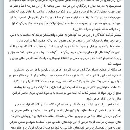
قبل از برگزاری مراسم، دانشگاه در جایگاه نقش نظارتی خود ضمن بیان مجدد کلیه تکالیف و
مسئولیت­ها به مدرسه بهان در برگزاری این مراسم، سین برنامه را از این مدرسه اخذ و نظرات
خود جهت انطباق کامل با قوانین و مقررات و شئون و موازین اسلامی را اعلام نمود که نهایتاً
سین برنامه چنین ارائه شد:(قرائت قرآن مجید توسط قاری بین­المللی آقای علی نجفی، پخش
سرود ملی، خیر مقدم مدیر مدرسه، برنامه عمو نوروز، قرائت قرآن در سه بخش دیگر، تجلیل
از خانواده معظم شهدا و صرف افطاری).
بیش­تر شرکت کنندگان در این مراسم کودکان به همراه والدین­شان بودند که متاسفانه به دلیل
برخی رفتارهای تحریک آمیز از سوی افرادی معلوم الحال -که حضور آن­ها در این سالن
احتمالاً با برنامه ­ریزی قبلی و جهت خدشه وارد کردن به اعتبار و حیثیت دانشگاه بوده و البته
بدون هرگونه تعللی از مجاری قانونی مورد پیگرد قرار گرفته ­اند- رفتارهای هنجارشکنانه جزئی
و پراکنده انجام دادند که با برخورد جدی و قاطعانه نیروهای حراست مستقر در سالن روبرو و
متوقف شد.
متاسفانه از همان ابتدای برگزاری مراسم افرادی خاص در بالکن و داخل سالن، مستقر و
ضمن فیلمبرداری اقدام به تحریک خانواده ها نموده و موجب واکنش کودکان و خانواده­های
آن­ها و بروز برخی رفتارهای هنجارشکنانه شده که نیروهای حراست دانشگاه با رعایت کلیه
اقدامات احتیاطی و تلاش برای حفظ امنیت این اجتماع، با تذکرات جدی و قطع برنامه،
مانع از بروز حوادث جدی­تر شدند که البته می توانست به برخورد قهری مردم حاضر در این
سالن با این افراد خاص شود.
با اعلام تعهد، پایبندی، ارادت و پیوند قلبی، مستحکم و ناگسستنی دانشگاه آزاد اسلامی
واحد کرج با تمامی نهادها، سازمان­ها و نیروهای انقلابی که پاسدار امنیت و منافع عمومی و
تحکیم بنیان­های نظام مقدس جمهوری اسلامی هستند، متاسفانه افرادی در پوشش خانواده
های میهمان مراسم، از نام برخی از این نهادهای انقلابی سوء استفاده نموده و ضمن معرفی
خود به عنوان نمایندگان برخی نهادهای انقلابی، نه تنها موجب تحریک کودکان و خانواده­