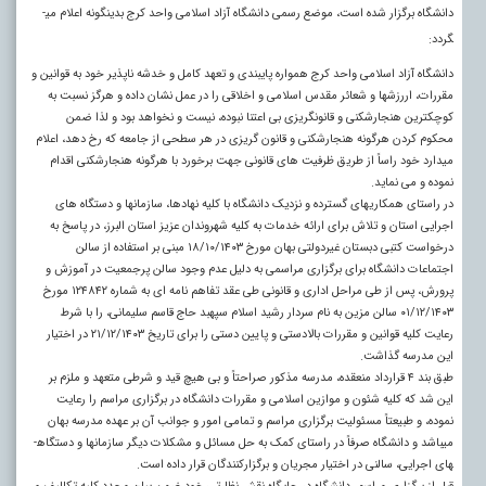
دانشگاه برگزار شده است، موضع رسمی دانشگاه آزاد اسلامی واحد کرج بدین­گونه اعلام می­
گردد:
دانشگاه آزاد اسلامی واحد کرج همواره پایبندی و تعهد کامل و خدشه ناپذیر خود به قوانین و
مقررات، اررزش­ها و شعائر مقدس اسلامی و اخلاقی را در عمل نشان داده و هرگز نسبت به
کوچک­ترین هنجارشکنی و قانون­گریزی بی اعتنا نبوده، نیست و نخواهد بود و لذا ضمن
محکوم کردن هرگونه هنجارشکنی و قانون گریزی در هر سطحی از جامعه که رخ دهد، اعلام
می­دارد خود راساً از طریق ظرفیت­ های قانونی جهت برخورد با هرگونه هنجارشکنی اقدام
نموده و می نماید.
در راستای همکاری­های گسترده و نزدیک دانشگاه با کلیه نهادها، سازمان­ها و دستگاه های
اجرایی استان و تلاش برای ارائه خدمات به کلیه شهروندان عزیز استان البرز، در پاسخ به
درخواست کتبی دبستان غیردولتی بهان مورخ ۱۸/۱۰/۱۴۰۳ مبنی بر استفاده از سالن
اجتماعات دانشگاه برای برگزاری مراسمی به دلیل عدم وجود سالن پرجمعیت در آموزش و
پرورش، پس از طی مراحل اداری و قانونی طی عقد تفاهم نامه ای به شماره ۱۲۴۸۴۲ مورخ
۰۱/۱۲/۱۴۰۳ سالن مزین به نام سردار رشید اسلام سپهبد حاج قاسم سلیمانی، را با شرط
رعایت کلیه قوانین و مقررات بالادستی و پایین دستی را برای تاریخ ۲۱/۱۲/۱۴۰۳ در اختیار
این مدرسه گذاشت.
طبق بند ۴ قرارداد منعقده، مدرسه مذکور صراحتاً و بی هیچ قید و شرطی متعهد و ملزم بر
این شد که کلیه شئون و موازین اسلامی و مقررات دانشگاه در برگزاری مراسم را رعایت
نموده، و طبیعتاً مسئولیت برگزاری مراسم و تمامی امور و جوانب آن بر عهده مدرسه بهان
می­باشد و دانشگاه صرفاً در راستای کمک به حل مسائل و مشکلات دیگر سازمان­ها و دستگاه­
های اجرایی، سالنی در اختیار مجریان و برگزارکنندگان قرار داده است.