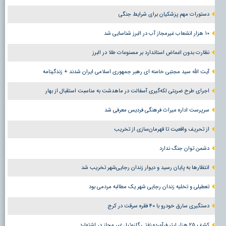
دستورات مهم پزشکیان برای شرایط جنگی
۱۰ هزار انشعاب غیرمجاز آب در البرز شناسایی شد
نظارت بدون اغماض استاندارد بر مصنوعات طلا در البرز
آیت الله سید مجتبی خامنه ای رهبر جمهوری اسلامی ایران شدند + زندگینامه
اجرای طرح ضربتی لکه‌گیری آسفالت در ماهدشت به مناسبت استقبال از بهار
سرپرست اداره میراث فرهنگی فردیس معرفی شد
از تحریف واقعیت تا قهرمان‌سازی از تخریب
دشمن توان جنگ ندارد
انتظارها به پایان رسید و دیوار زندان رجایی‌شهر تخریب شد
تعطیلی و تخلیه زندان رجایی شهر یک مطالبه مردمی بود
دستگیری سارق خودرو با ۴۰ فقره سرقت در کرج
کشف ۲۵ هزار لیتر فرآورده نفتی گازوئیل غیر مجاز در اشتهارد