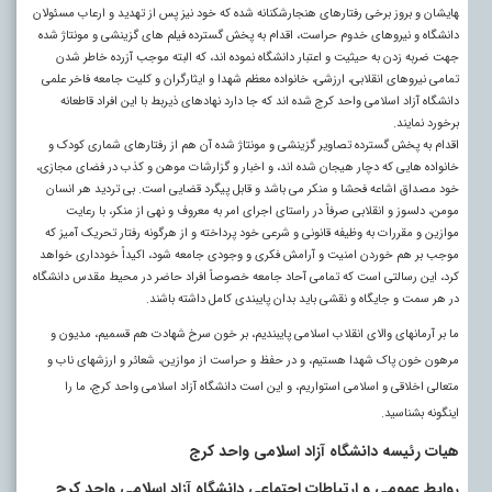
های­شان و بروز برخی رفتارهای هنجارشکنانه شده که خود نیز پس از تهدید و ارعاب مسئولان
دانشگاه و نیروهای خدوم حراست، اقدام به پخش گسترده فیلم های گزینشی و مونتاژ شده
جهت ضربه زدن به حیثیت و اعتبار دانشگاه نموده اند، که البته موجب آزرده خاطر شدن
تمامی نیروهای انقلابی، ارزشی، خانواده معظم شهدا و ایثارگران و کلیت جامعه فاخر علمی
دانشگاه آزاد اسلامی واحد کرج شده ­اند که جا دارد نهادهای ذیربط با این افراد قاطعانه
برخورد نمایند.
اقدام به پخش گسترده تصاویر گزینشی و مونتاژ شده آن هم از رفتارهای شماری کودک و
خانواده هایی که دچار هیجان شده اند، و اخبار و گزارشات موهن و کذب در فضای مجازی،
خود مصداق اشاعه فحشا و منکر می باشد و قابل پیگرد قضایی است. بی تردید هر انسان
مومن، دلسوز و انقلابی صرفاً در راستای اجرای امر به معروف و نهی از منکر، با رعایت
موازین و مقررات به وظیفه قانونی و شرعی خود پرداخته و از هرگونه رفتار تحریک آمیز که
موجب بر هم خوردن امنیت و آرامش فکری و وجودی جامعه شود، اکیداً خودداری خواهد
کرد، این رسالتی است که تمامی آحاد جامعه خصوصاً افراد حاضر در محیط مقدس دانشگاه
در هر سمت و جایگاه و نقشی باید بدان پایبندی کامل داشته باشند.
ما بر آرمان­های والای انقلاب اسلامی پایبندیم، بر خون سرخ شهادت هم قسمیم، مدیون و
مرهون خون پاک شهدا هستیم، و در حفظ و حراست از موازین، شعائر و ارزش­های ناب و
متعالی اخلاقی و اسلامی استواریم، و این است دانشگاه آزاد اسلامی واحد کرج، ما را
اینگونه بشناسید.
هیات رئیسه دانشگاه آزاد اسلامی واحد کرج
روابط عمومی و ارتباطات اجتماعی دانشگاه آزاد اسلامی واحد کرج