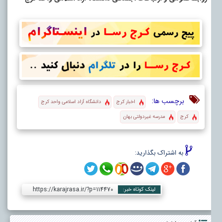
برچسب ها:
اخبار کرج
دانشگاه آزاد اسلامی واحد کرج
کرج
مدرسه غیردولتی بهان
به اشتراک بگذارید:
https://karajrasa.ir/?p=114470
لینک کوتاه خبر: