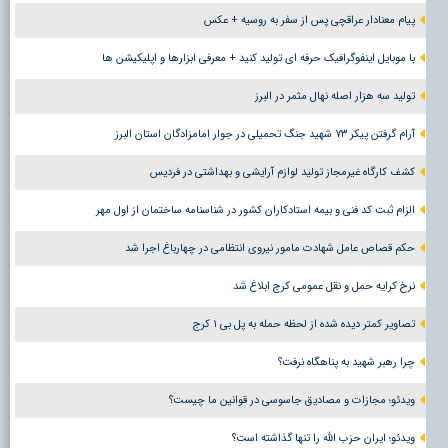
پیام معنادار عراقچی پس از سفر به روسیه + عکس
با موبایل اینفوگرافیک حرفه ای تولید کنید + معرفی ابزارها و اپلیکیشن ها
تولید سه هزار اصله نهال مثمر در البرز
آرام گرفتن پیکر ۷۳ شهید جنگ تحمیلی در جوار امامزادگان استان البرز
کشف کارگاه غیرمجاز تولید لوازم آرایشی و بهداشتی در فردیس
الزام ثبت کد فنی و بیمه استادکاران کشور در شناسنامه ساختمان از اول مهر
حکم قصاص عامل شهادت مامور نیروی انتظامی در چهارباغ اجرا شد
نرخ کرایه حمل و نقل عمومی کرج ابلاغ شد
تصاویر کمتر دیده شده از لحظه حمله به پل بی ۱ کرج
چرا رهبر شهید به پناهگاه نرفت؟
ویدئو؛ مجازات و مصادیق جاسوسی در قوانین ما چیست؟
ویدئو؛ ایران حزب الله را تنها گذاشته است؟