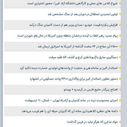
شروع کلاس های عملی و کارگاهی دانشگاه آزاد البرز/ حضور اختیاری است
اولین تمدیدی استقلال در دوران بعد از جنگ مشخص شد
افزایش یکباره قیمت خودرو ؛ صدای وزیر هم از دست کاسبان جنگ درآمد
پیام جدید رهبر انقلاب؛ آینده درخشان منطقه بدون آمریکا در حال رقم خوردن است
۶۵۰۰ تُن سلاح در ۲۴ ساعت گذشته از آمریکا به اسرائیل ارسال شد
دستگیری سارق باغ ویلاهای کرج و کشف ۵۶ فقره سرقت
استاندار البرز بر ساماندهی و حمایت از واحدهای تولیدی خسارت دیده تاکید کرد
دستور معاون استاندار البرز برای واگذاری ۴۳۰۰ واحد مسکونی در اشتهارد
افتتاح زیرگذر خلیج فارس در گرمدره + ویدئو
اجرای محدودیت تردد در جاده کندوان و آزادراه تهران – شمال ؛ ١١ اردیبهشت
دامنه های جعلی؛ کلاهبرداری ساده ای که کاربران حرفه ای را هم فریب می‌دهد
مواد غذایی که هرگز نباید در فریزر گذاشت