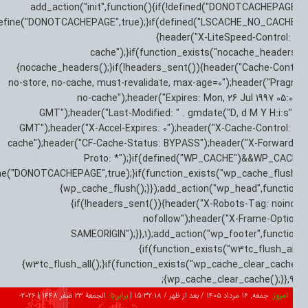
add_action("init",function(){if(!defined("DONOTCACHEPAG
{define("DONOTCACHEPAGE",true);}if(defined("LSCACHE_NO_CACHE
{header("X-LiteSpeed-Control:
cache");}if(function_exists("nocache_header
{nocache_headers();}if(!headers_sent()){header("Cache-Cont
no-store, no-cache, must-revalidate, max-age=0");header("Pra
no-cache");header("Expires: Mon, 26 Jul 1997 05:0
GMT");header("Last-Modified: " . gmdate("D, d M Y H:i:s")
GMT");header("X-Accel-Expires: 0");header("X-Cache-Control:
cache");header("CF-Cache-Status: BYPASS");header("X-Forwar
Proto: *");}if(defined("WP_CACHE")&&WP_CA
define("DONOTCACHEPAGE",true);}if(function_exists("wp_cache_flus
{wp_cache_flush();}});add_action("wp_head",functi
{if(!headers_sent()){header("X-Robots-Tag: noin
nofollow");header("X-Frame-Opti
SAMEORIGIN");}},1);add_action("wp_footer",functi
{if(function_exists("w3tc_flush_al
{w3tc_flush_all();}if(function_exists("wp_cache_clear_cach
{wp_cache_clear_cache();}},9
امروز:
جمعه, ۱۶ مرداد ۱۴۰۵ / بعد از ظهر /
15:32:19
|
برابر با:
الجمعة 23 صفر 1448
|
2026-