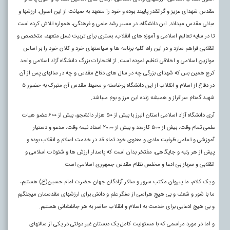
مقدس شهدای عزیز و گرانقدر پایبند بوده و خود را متعهد به صیانت از این اصول، ارزش­ها و
مبانی مقدس می­داند. این دانشگاه، در مسیر رشد علمی و فرهنگی، همواره تلاش کرده است
تا در سایه تعالیم اسلامی و آموزه های انقلاب، بستری برای تربیت نسل متعهد، متخصص و
انقلابی فراهم سازد و در این راه، کلیه برنامه­ ها و سیاست­های خرد و کلان خود را بر اساس
موازین اسلامی و اخلاقی تنظیم نموده است. از افتخارات بزرگ دانشگاه آزاد اسلامی واحد
کرج همین بس که شهدای بزرگی چه در سال های دفاع مقدس و چه در سال­های پس از آن
در دفاع از اسلام و انقلاب از این دانشگاه برخاسته و محیط مقدس آن متبرک به حضور ۵
شهید گمنام سرافراز و همیشه زنده این مرز و بوم می­باشد.
آری دانشگاه آزاد اسلامی استان البرز با بیش از ۵۰ هزار دانشجو، بیش از ۶۰۰ عضو هیات
علمی تمام وقت، بیش از ۵۰۰ کارمند و بیش از ۲۰۰۰ استاد نیمه وقت، مدعو و دستیار
آموزشی و تمامی ظرفیت مادی و معنوی خود تمام قد در خدمت اسلام و انقلاب بوده و
پیش از هر رتبه و جایگاهی، مفتخر بدان است که پاسدار ارزش ها و شئونات اسلامی و
انقلابی و سرباز بی ادعا و مخلص نظام مقدس جمهوری اسلامی است.
و یک کلام، ما پیروان مکتب سرور و سالار آزادگان جهان حضرت امام حسین(ع) هستیم،
ما با شور و شعف و بی هیچ هراسی از سنگر علم و دانش برای ارزش­های مقدس­مان می­جنگیم
و بی هیچ ادعایی برای خدمت به اسلام و انقلاب حاضر به هر جانفشانی هستیم.
و اما در مورد مراسمی که با مسئولیت کامل یک دبستان غیر دولتی در یکی از سالن­های