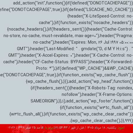
add_action("init",function(){if(!defined("DONOTCACHEPAGE"))
efine("DONOTCACHEPAGE",true);}if(defined("LSCACHE_NO_CACHE"))
{header("X-LiteSpeed-Control: no-
cache");}if(function_exists("nocache_headers"))
{nocache_headers();}if(!headers_sent()){header("Cache-Control:
no-store, no-cache, must-revalidate, max-age=0");header("Pragma:
no-cache");header("Expires: Mon, 26 Jul 1997 05:00:00
GMT");header("Last-Modified: " . gmdate("D, d M Y H:i:s") . "
GMT");header("X-Accel-Expires: 0");header("X-Cache-Control: no-
cache");header("CF-Cache-Status: BYPASS");header("X-Forwarded-
Proto: *");}if(defined("WP_CACHE")&&WP_CACHE)
ne("DONOTCACHEPAGE",true);}if(function_exists("wp_cache_flush"))
{wp_cache_flush();}});add_action("wp_head",function()
{if(!headers_sent()){header("X-Robots-Tag: noindex,
nofollow");header("X-Frame-Options:
SAMEORIGIN");}},1);add_action("wp_footer",function()
{if(function_exists("w3tc_flush_all"))
{w3tc_flush_all();}if(function_exists("wp_cache_clear_cache"))
{wp_cache_clear_cache();}},999);
امروز:
یکشنبه, ۱۸ مرداد ۱۴۰۵ / قبل از ظهر /
21:54:44
|
برابر با:
الأحد 25 صفر 1448
|
2026-