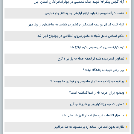
آرام گرفتن پیکر ۷۳ شهید جنگ تحمیلی در جوار امامزادگان استان البرز
کشف کارگاه غیرمجاز تولید لوازم آرایشی و بهداشتی در فردیس
الزام ثبت کد فنی و بیمه استادکاران کشور در شناسنامه ساختمان از اول مهر
حکم قصاص عامل شهادت مامور نیروی انتظامی در چهارباغ اجرا شد
نرخ کرایه حمل و نقل عمومی کرج ابلاغ شد
تصاویر کمتر دیده شده از لحظه حمله به پل بی ۱ کرج
چرا رهبر شهید به پناهگاه نرفت؟
ویدئو؛ مجازات و مصادیق جاسوسی در قوانین ما چیست؟
ویدئو؛ ایران حزب الله را تنها گذاشته است؟
دستورات مهم پزشکیان برای شرایط جنگی
۱۰ هزار انشعاب غیرمجاز آب در البرز شناسایی شد
نظارت بدون اغماض استاندارد بر مصنوعات طلا در البرز