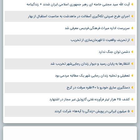
آیت الله سید مجتبی خامنه ای رهبر جمهوری اسلامی ایران شدند + زندگینامه
اجرای طرح ضربتی لکه‌گیری آسفالت در ماهدشت به مناسبت استقبال از بهار
سرپرست اداره میراث فرهنگی فردیس معرفی شد
از تحریف واقعیت تا قهرمان‌سازی از تخریب
دشمن توان جنگ ندارد
انتظارها به پایان رسید و دیوار زندان رجایی‌شهر تخریب شد
تعطیلی و تخلیه زندان رجایی شهر یک مطالبه مردمی بود
دستگیری سارق خودرو با ۴۰ فقره سرقت در کرج
کشف ۲۵ هزار لیتر فرآورده نفتی گازوئیل غیر مجاز در اشتهارد
۵ میلیون ایرانی در پویش «زندگی با آیه‌ها» شرکت کردند