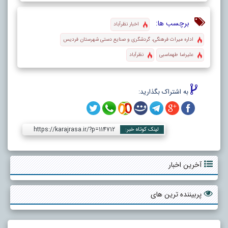
برچسب ها:
اخبار نظرآباد
اداره میراث فرهنگی، گردشگری و صنایع دستی شهرستان فردیس
علیرضا طهماسبی
نظرآباد
به اشتراک بگذارید:
https://karajrasa.ir/?p=114712
لینک کوتاه خبر:
آخرین اخبار
پربیننده ترین های