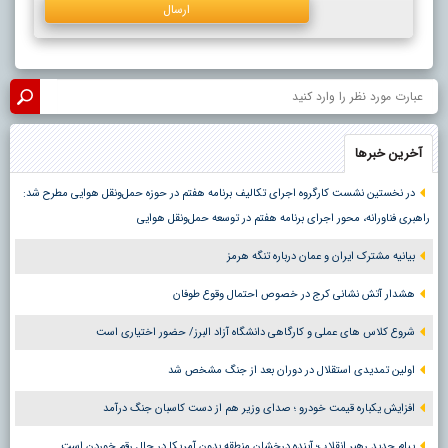
آخرین خبرها
در نخستین نشست کارگروه اجرای تکالیف برنامه هفتم در حوزه حمل‌ونقل هوایی مطرح شد:
راهبری فناورانه، محور اجرای برنامه هفتم در توسعه حمل‌ونقل هوایی
بیانیه مشترک ایران و عمان درباره تنگه هرمز
هشدار آتش نشانی کرج در خصوص احتمال وقوع طوفان
شروع کلاس های عملی و کارگاهی دانشگاه آزاد البرز/ حضور اختیاری است
اولین تمدیدی استقلال در دوران بعد از جنگ مشخص شد
افزایش یکباره قیمت خودرو ؛ صدای وزیر هم از دست کاسبان جنگ درآمد
پیام جدید رهبر انقلاب؛ آینده درخشان منطقه بدون آمریکا در حال رقم خوردن است