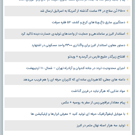
۶۵۰۰ تُن سلاح در ۲۴ ساعت گذشته از آمریکا به اسرائیل ارسال شد
دستگیری سارق باغ ویلاهای کرج و کشف ۵۶ فقره سرقت
استاندار البرز بر ساماندهی و حمایت از واحدهای تولیدی خسارت دیده تاکید کرد
دستور معاون استاندار البرز برای واگذاری ۴۳۰۰ واحد مسکونی در اشتهارد
افتتاح زیرگذر خلیج فارس در گرمدره + ویدئو
اجرای محدودیت تردد در جاده کندوان و آزادراه تهران – شمال ؛ ١١ اردیبهشت
دامنه های جعلی؛ کلاهبرداری ساده ای که کاربران حرفه ای را هم فریب می‌دهد
مواد غذایی که هرگز نباید در فریزر گذاشت
پیام معنادار عراقچی پس از سفر به روسیه + عکس
با موبایل اینفوگرافیک حرفه ای تولید کنید + معرفی ابزارها و اپلیکیشن ها
تولید سه هزار اصله نهال مثمر در البرز