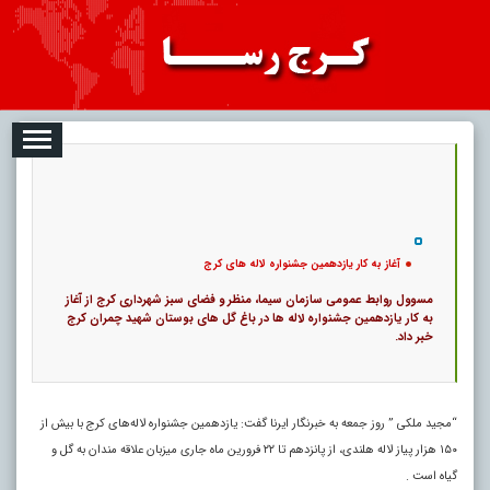
08-07
تبلیغات
درباره ما
ارتباط با ما
RSS
|
کد خبر:
114766 |
آغاز به کار یازدهمین جشنواره لاله های کرج
|
۰
21
پ
آغاز به کار یازدهمین جشنواره لاله های کرج
مسوول روابط عمومی سازمان سیما، منظر و فضای سبز شهرداری کرج از آغاز
به کار یازدهمین جشنواره لاله ها در باغ گل های بوستان شهید چمران کرج
خبر داد.
“مجید ملکی ” روز جمعه به خبرنگار ایرنا گفت: یازدهمین جشنواره لاله‌های کرج با بیش از
۱۵۰ هزار پیاز لاله هلندی، از پانزدهم تا ۲۲ فرورین ماه جاری میزبان علاقه مندان به گل و
گیاه است .