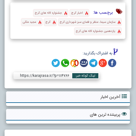
برچسب ها:
اخبار کرج
جشنواره لاله های کرج
سازمان سیما، منظر و فضای سبز شهرداری کرج
کرج
مجید ملکی
یازدهمین جشنواره لاله های کرج
به اشتراک بگذارید:
https://karajrasa.ir/?p=114766
لینک کوتاه خبر:
آخرین اخبار
پربیننده ترین های