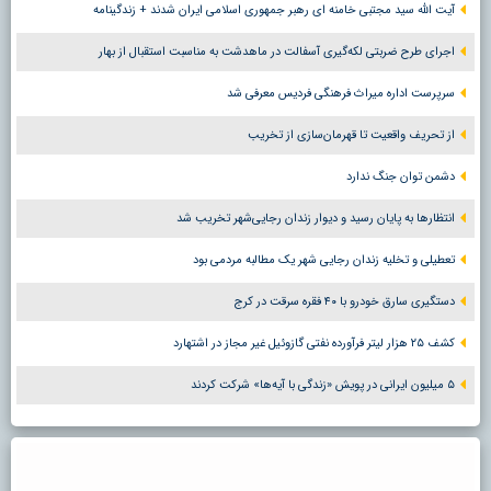
آیت الله سید مجتبی خامنه ای رهبر جمهوری اسلامی ایران شدند + زندگینامه
اجرای طرح ضربتی لکه‌گیری آسفالت در ماهدشت به مناسبت استقبال از بهار
سرپرست اداره میراث فرهنگی فردیس معرفی شد
از تحریف واقعیت تا قهرمان‌سازی از تخریب
دشمن توان جنگ ندارد
انتظارها به پایان رسید و دیوار زندان رجایی‌شهر تخریب شد
تعطیلی و تخلیه زندان رجایی شهر یک مطالبه مردمی بود
دستگیری سارق خودرو با ۴۰ فقره سرقت در کرج
کشف ۲۵ هزار لیتر فرآورده نفتی گازوئیل غیر مجاز در اشتهارد
۵ میلیون ایرانی در پویش «زندگی با آیه‌ها» شرکت کردند