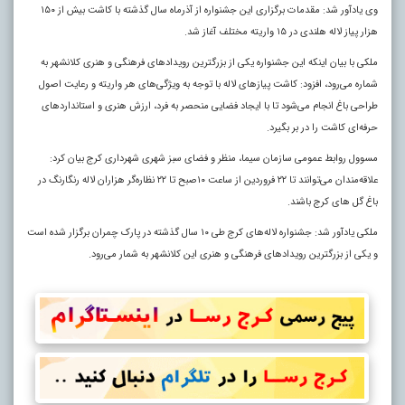
وی یادآور شد: مقدمات برگزاری این جشنواره از آذرماه سال گذشته با کاشت بیش از ۱۵۰
هزار پیاز لاله هلندی در ۱۵ واریته مختلف آغاز شد.
ملکی با بیان اینکه این جشنواره یکی از بزرگترین رویدادهای فرهنگی و هنری کلانشهر به
شماره می‌رود، افزود: کاشت پیازهای لاله با توجه به ویژگی‌های هر واریته و رعایت اصول
طراحی باغ انجام می‌شود تا با ایجاد فضایی منحصر به فرد، ارزش هنری و استانداردهای
حرفه‌ای کاشت را در بر بگیرد.
مسوول روابط عمومی سازمان سیما، منظر و فضای سبز شهری شهرداری کرج بیان کرد:
علاقه‌مندان می‌توانند تا ۲۲ فروردین از ساعت ۱۰صبح تا ۲۲ نظاره‌گر هزاران لاله رنگارنگ در
باغ گل های کرج باشند.
ملکی یادآور شد: جشنواره لاله‌های کرج طی ۱۰ سال گذشته در پارک چمران برگزار شده است
و یکی از بزرگترین رویدادهای فرهنگی و هنری این کلانشهر به شمار می‌رود.