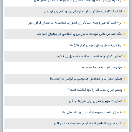
آرام گرفتن پیکر ۷۳ شهید جنگ تحمیلی در جوار امامزادگان استان البرز
کشف کارگاه غیرمجاز تولید لوازم آرایشی و بهداشتی در فردیس
الزام ثبت کد فنی و بیمه استادکاران کشور در شناسنامه ساختمان از اول مهر
حکم قصاص عامل شهادت مامور نیروی انتظامی در چهارباغ اجرا شد
نرخ کرایه حمل و نقل عمومی کرج ابلاغ شد
تصاویر کمتر دیده شده از لحظه حمله به پل بی ۱ کرج
چرا رهبر شهید به پناهگاه نرفت؟
ویدئو؛ مجازات و مصادیق جاسوسی در قوانین ما چیست؟
ویدئو؛ ایران حزب الله را تنها گذاشته است؟
دستورات مهم پزشکیان برای شرایط جنگی
۱۰ هزار انشعاب غیرمجاز آب در البرز شناسایی شد
نظارت بدون اغماض استاندارد بر مصنوعات طلا در البرز