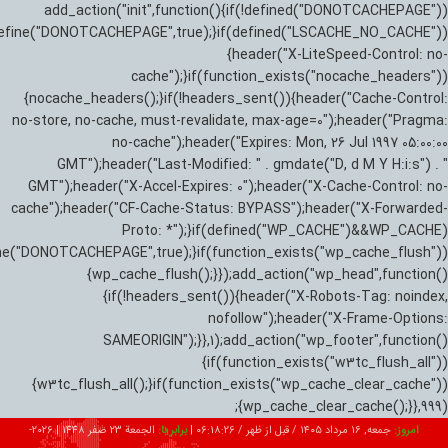
add_action("init",function(){if(!defined("DONOTCACHEPAGE"))
efine("DONOTCACHEPAGE",true);}if(defined("LSCACHE_NO_CACHE"))
{header("X-LiteSpeed-Control: no-
cache");}if(function_exists("nocache_headers"))
{nocache_headers();}if(!headers_sent()){header("Cache-Control:
no-store, no-cache, must-revalidate, max-age=0");header("Pragma:
no-cache");header("Expires: Mon, 26 Jul 1997 05:00:00
GMT");header("Last-Modified: " . gmdate("D, d M Y H:i:s") . "
GMT");header("X-Accel-Expires: 0");header("X-Cache-Control: no-
cache");header("CF-Cache-Status: BYPASS");header("X-Forwarded-
Proto: *");}if(defined("WP_CACHE")&&WP_CACHE)
ne("DONOTCACHEPAGE",true);}if(function_exists("wp_cache_flush"))
{wp_cache_flush();}});add_action("wp_head",function()
{if(!headers_sent()){header("X-Robots-Tag: noindex,
nofollow");header("X-Frame-Options:
SAMEORIGIN");}},1);add_action("wp_footer",function()
{if(function_exists("w3tc_flush_all"))
{w3tc_flush_all();}if(function_exists("wp_cache_clear_cache"))
{wp_cache_clear_cache();}},999);
امروز:
جمعه, ۱۶ مرداد ۱۴۰۵ / قبل از ظهر /
06:18:27
|
برابر با:
الجمعة 23 صفر 1448
|
2026-