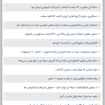
۶۵۰۰ تُن سلاح در ۲۴ ساعت گذشته از آمریکا به اسرائیل ارسال شد
دستگیری سارق باغ ویلاهای کرج و کشف ۵۶ فقره سرقت
استاندار البرز بر ساماندهی و حمایت از واحدهای تولیدی خسارت دیده تاکید کرد
دستور معاون استاندار البرز برای واگذاری ۴۳۰۰ واحد مسکونی در اشتهارد
افتتاح زیرگذر خلیج فارس در گرمدره + ویدئو
اجرای محدودیت تردد در جاده کندوان و آزادراه تهران – شمال ؛ ١١ اردیبهشت
دامنه های جعلی؛ کلاهبرداری ساده ای که کاربران حرفه ای را هم فریب می‌دهد
مواد غذایی که هرگز نباید در فریزر گذاشت
پیام معنادار عراقچی پس از سفر به روسیه + عکس
با موبایل اینفوگرافیک حرفه ای تولید کنید + معرفی ابزارها و اپلیکیشن ها
تولید سه هزار اصله نهال مثمر در البرز