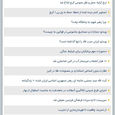
نرخ کرایه حمل و نقل عمومی کرج ابلاغ شد
تصاویر کمتر دیده شده از لحظه حمله به پل بی ۱ کرج
چرا رهبر شهید به پناهگاه نرفت؟
ویدئو؛ مجازات و مصادیق جاسوسی در قوانین ما چیست؟
ویدئو؛ ایران حزب الله را تنها گذاشته است؟
دستورات مهم پزشکیان برای شرایط جنگی
۱۰ هزار انشعاب غیرمجاز آب در البرز شناسایی شد
نظارت بدون اغماض استاندارد بر مصنوعات طلا در البرز
آیت الله سید مجتبی خامنه ای رهبر جمهوری اسلامی ایران شدند + زندگینامه
اجرای طرح ضربتی لکه‌گیری آسفالت در ماهدشت به مناسبت استقبال از بهار
سرپرست اداره میراث فرهنگی فردیس معرفی شد
از تحریف واقعیت تا قهرمان‌سازی از تخریب