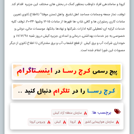
کرونا و ساماندهی افراد داوطلب بمنظور کمک در بخش های مختلف این جزیره اقدام کند.
توقف، نماز جمعه وجماعات مساجد اهل تشیع واهل تسنن موقتا” تااطلاع ثانوی تعیین
ساعات کاری رستوران ها و کافی شاپ ها ظهرها از ساعات ۱۵-۱۲ وشبها -۲۳-۲۰، توقف کلیه
خدمات کرایه ای؛ تعطیلی کلیه ادارات ،شرکتها و نهادها ،بانکها، موسسات مالی، دولتی و
خصوصی به جز خدمات بهداشتی، درمانی و امدادی جزیره کیش درروز شنبه ۱۷/۱۲/۹۸ و
خودداری شرکت آب و برق کیش از قطع انشعاب آب و برق مشترکان تا اطلاع ثانوی از دیگر
مصوبات این شورا اعلام شده است.
برچسب ها:
سازمان منطقه آزاد کیش
سازمان هواپیمایی کشور
کرونا
کیش
ویروس کرونا