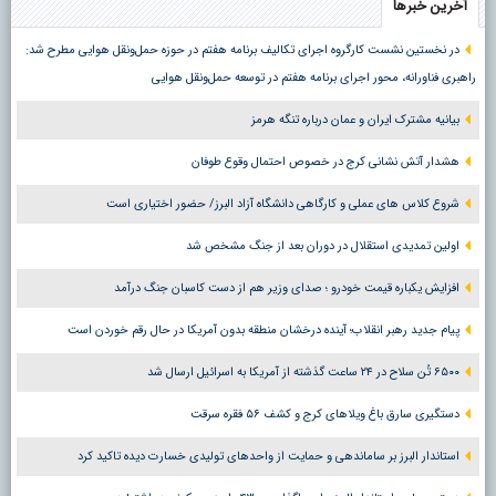
آخرین خبرها
در نخستین نشست کارگروه اجرای تکالیف برنامه هفتم در حوزه حمل‌ونقل هوایی مطرح شد:
راهبری فناورانه، محور اجرای برنامه هفتم در توسعه حمل‌ونقل هوایی
بیانیه مشترک ایران و عمان درباره تنگه هرمز
هشدار آتش نشانی کرج در خصوص احتمال وقوع طوفان
شروع کلاس های عملی و کارگاهی دانشگاه آزاد البرز/ حضور اختیاری است
اولین تمدیدی استقلال در دوران بعد از جنگ مشخص شد
افزایش یکباره قیمت خودرو ؛ صدای وزیر هم از دست کاسبان جنگ درآمد
پیام جدید رهبر انقلاب؛ آینده درخشان منطقه بدون آمریکا در حال رقم خوردن است
۶۵۰۰ تُن سلاح در ۲۴ ساعت گذشته از آمریکا به اسرائیل ارسال شد
دستگیری سارق باغ ویلاهای کرج و کشف ۵۶ فقره سرقت
استاندار البرز بر ساماندهی و حمایت از واحدهای تولیدی خسارت دیده تاکید کرد