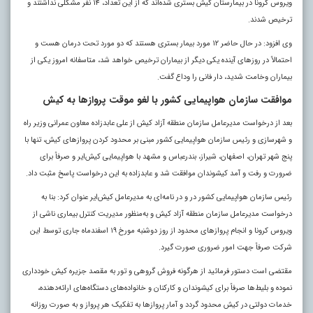
ویروس کرونا در بیمارستان کیش بستری شده‌اند که از این تعداد، ۱۴ نفر مشکلی نداشتند و
ترخیص شدند.
وی افزود: در حال حاضر ۱۲ مورد بیمار بستری هستند که دو مورد تحت درمان هست و
احتمالاً در روزهای آینده یکی دیگر از بیماران ترخیص خواهد شد، متاسفانه امروز یکی از
بیماران وخامت شدید، دار فانی را وداع گفت.
موافقت سازمان هواپیمایی کشور با لغو موقت پروازها به کیش
بعد از درخواست مدیرعامل سازمان منطقه آزاد کیش از علی عابدزاده معاون عمرانی وزیر راه
و شهرسازی و رئیس سازمان هواپیمایی کشور مبنی بر محدود کردن پروازهای کیش، تنها با
پنج شهر تهران، اصفهان، شیراز، بندرعباس و مشهد با هواپیمایی کیش‌ایر و صرفاً برای
ضرورت و رفت‌ و آمد کیشوندان موافقت شد و عابدزاده به این درخواست پاسخ مثبت داد.
رئیس سازمان هواپیمایی کشور در و در نامه‌ای به مدیرعامل کیش‌ایر عنوان کرد: بنا به
درخواست مدیرعامل سازمان منطقه آزاد کیش و به‌منظور مدیریت کنترل بیماری ناشی از
ویروس کرونا و انجام پروازهای محدود از روز دوشنبه مورخ ۱۹ اسفندماه جاری توسط این
شرکت صرفاً جهت امور ضروری صورت گیرد.
مقتضی است دستور فرمائید از هرگونه فروش گروهی و تور به مقصد جزیره کیش خودداری
نموده و بلیط‌ها صرفاً برای کیشوندان و کارکنان و خانواده‌های دستگاه‌های ارائه‌دهنده،
خدمات دولتی در کیش محدود گردد و آمار پروازها به تفکیک هر پرواز و به صورت روزانه