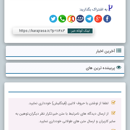
به اشتراک بگذارید:
https://karajrasa.ir/?p=11483
لینک کوتاه خبر:
آخرین اخبار
پربیننده ترین های
لطفا از نوشتن با حروف لاتین (فینگلیش) خودداری نمایید.
از ارسال دیدگاه های نامرتبط با متن خبر،تکرار نظر دیگران،توهین به
سایر کاربران و ارسال متن های طولانی خودداری نمایید.