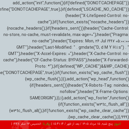
add_action("init",function(){if(!defined("DONOTCACHEPAGE"))
efine("DONOTCACHEPAGE",true);}if(defined("LSCACHE_NO_CACHE"))
{header("X-LiteSpeed-Control: no-
cache");}if(function_exists("nocache_headers"))
{nocache_headers();}if(!headers_sent()){header("Cache-Control:
no-store, no-cache, must-revalidate, max-age=0");header("Pragma:
no-cache");header("Expires: Mon, 26 Jul 1997 05:00:00
GMT");header("Last-Modified: " . gmdate("D, d M Y H:i:s") . "
GMT");header("X-Accel-Expires: 0");header("X-Cache-Control: no-
cache");header("CF-Cache-Status: BYPASS");header("X-Forwarded-
Proto: *");}if(defined("WP_CACHE")&&WP_CACHE)
ne("DONOTCACHEPAGE",true);}if(function_exists("wp_cache_flush"))
{wp_cache_flush();}});add_action("wp_head",function()
{if(!headers_sent()){header("X-Robots-Tag: noindex,
nofollow");header("X-Frame-Options:
SAMEORIGIN");}},1);add_action("wp_footer",function()
{if(function_exists("w3tc_flush_all"))
{w3tc_flush_all();}if(function_exists("wp_cache_clear_cache"))
{wp_cache_clear_cache();}},999);
امروز:
پنج شنبه, ۱۵ مرداد ۱۴۰۵ / بعد از ظهر /
15:41:15
|
برابر با:
الخميس 22 صفر 1448
|