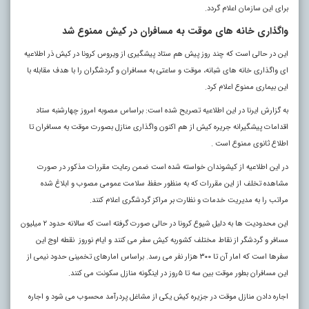
برای این سازمان اعلام گردد.
واگذاری خانه های موقت به مسافران در کیش ممنوع شد
این در حالی است که چند روز پیش هم ستاد پیشگیری از ویروس کرونا در کیش ذر اطلاعیه
ای واگذاری خانه های شبانه، موقت و ساعتی به مسافران و گردشگران را با هدف مقابله با
این بیماری ممنوع اعلام کرد.
به گزارش ایرنا در این اطلاعیه تصریح شده است: براساس مصوبه امروز چهارشنبه ستاد
اقدامات پیشگیرانه جریره کیش از هم اکنون واگذاری منازل بصورت موقت به مسافران تا
اطلاع ثانوی ممنوع است .
در این اطلاعیه از کیشوندان خواسته شده است ضمن رعایت مقررات مذکور در صورت
مشاهده تخلف از این مقررات که به منظور حفظ سلامت عمومی مصوب و ابلاغ شده
مراتب را به مدیریت خدمات و نظارت بر مراکز گردشگری اعلام کنند.
این محدودیت ها به دلیل شیوع کرونا در حالی صورت گرفته است که سالانه حدود ۲ میلیون
مسافر و گردشگر از نقاط مختلف کشوربه کیش سفر می کنند و ایام نوروز نقطه اوج این
سفرها است که امار آن تا ۳۰۰ هزار نفر می رسد. براساس امارهای تخمینی حدود نیمی از
این مسافران بطور موقت بین سه تا ۵روز در اینگونه منازل سکونت می کنند.
اجاره دادن منازل موقت در جزیره کیش یکی از مشاغل پردرآمد محسوب می شود و اجاره