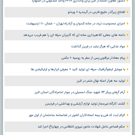
دستور معاون استاندار البرز برای واگذاری ۴۳۰۰ واحد مسکونی در اشتهارد
افتتاح زیرگذر خلیج فارس در گرمدره + ویدئو
اجرای محدودیت تردد در جاده کندوان و آزادراه تهران – شمال ؛ ١١ اردیبهشت
دامنه های جعلی؛ کلاهبرداری ساده ای که کاربران حرفه ای را هم فریب می‌دهد
مواد غذایی که هرگز نباید در فریزر گذاشت
پیام معنادار عراقچی پس از سفر به روسیه + عکس
با موبایل اینفوگرافیک حرفه ای تولید کنید + معرفی ابزارها و اپلیکیشن ها
تولید سه هزار اصله نهال مثمر در البرز
آرام گرفتن پیکر ۷۳ شهید جنگ تحمیلی در جوار امامزادگان استان البرز
کشف کارگاه غیرمجاز تولید لوازم آرایشی و بهداشتی در فردیس
الزام ثبت کد فنی و بیمه استادکاران کشور در شناسنامه ساختمان از اول مهر
حکم قصاص عامل شهادت مامور نیروی انتظامی در چهارباغ اجرا شد