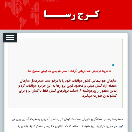
2026-08-06
تبلیغات
درباره ما
ارتباط با ما
RSS
|
کد خبر:
11483 |
کرونا در کیش هم قربانی گرفت | سفر تفریحی به کیش ممنوع شد
|
11
تاریخ انتشار :
۱۵ مرداد ۱۴۰۵ - ۲۰:۱۱ |
۰
پ
کرونا در کیش هم قربانی گرفت | سفر تفریحی به کیش ممنوع شد
سازمان هواپیمایی کشور موافقت خود را با درخواست مدیرعامل سازمان
منطقه آزاد کیش مبنی بر محدود کردن پروازها به این جزیره موافقت کرد و
بدین منظور از روز دوشنبه ۱۹ اسفند پروازهای کیش فقط با کیش‌ایر و برای
کیشوندان صورت می‌گیرد.
حمدرضا رضانیا سخنگوی شورای سلامت کیش در رابطه با آخرین وضعیت آماری ویروس
در جزیره کیش تا روز شنبه ۱۷ اسفند گفت: تاکنون ۲۷ بیمار مشکوک به ابتلای به
کرونا