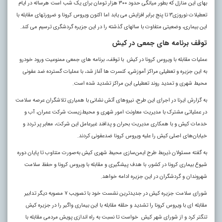
بهای این منازل که بطور میانگی حدود ۳۰۰ هزار تومان برای یک شب است هرساله در ایام
تعطیلات نوروزی۳ تا پنج برابر افزایش می یابد اما اکنون ویروس کرونا و ضرورتهای مقابله با
این بیماری، وضعیتی متفاوت با سالهای گذشته را در این جزیره گردشگری ترسیم می کند.
توقف برنامه‌ های جمعی در کیش
عملیات مقابله با ویروس کرونا در کیش با توقف، برنامه های جمعی ممنوعیت ورود خودرو
به این جزیره و تعطیلی مراکز آموزشی، کنسرت ها آغاز شد، با عملیات گسترده ضد عفونی
محیط شهری و تمدید روند تعطیلی این مراکز تشدید شده است.
به گزارش ایرنا در اجرای این طرح، نیروهای آتش نشانی با همیاری تلاشگران عرصه سلامت
در عملیاتی مشترک با مدیریت معاونت امور شهری و محیط‌زیست شرکت عمران، آب و
خدمات کیش و با همکاری مدیریت بحران و پدافند غیرعامل این شرکت، معابر پر تردد و
خیابان‌های اصلی کیش را علیه ویروس کرونا ضدعفونی کردند.
به گفته مسئولان ذیربط طرح ایمن‌سازی محیط شهری کیش به‌صورت متناوب تا پایان دوره
شیوع بیماری کرونا در کشور، با هدف پیشگیری و مقابله با ویروس کرونا و حفظ سلامت
شهروندان و گردشگران در این جزیره ادامه خواهد.
شورای سلامت جزیره کیش در جدیدترین نشست خود با تصویب ۷ مصوبه دیگر تدابیر
مقابله ای با ویروس کرونا را تشدید و حلقه مقابله با این بیماری واگیر را در جزیره کیش
تنگتر کرد و از شورای شهر کیش خواست تا نسبت به راه اندازی پویش مردمی مقابله با