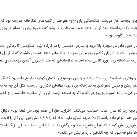
ای بچه‌ها آغاز می‌شد. شکستگی پای «ح» هم بعد از تنبیه‌های نمازخانه مدرسه بود که
اره ترک برداشت. بعد از آن، «ح» آنقدر مضطرب می‌شد که ناخن‌هایش را مدام می‌جوید.
ایم در گلویم بود.»
ار خون مادرش دوباره بالا برود یا پدرش دستش را در کارگاه ببُرد. سکوتش تا زمانی ادا
ن مادران دانش‌آموزان کلاس پنجم آن مدرسه، حالا مادر «ح» هم خبر داشت که از اوایل آ
بار به نمازخانه روبه‌روی کلاس برده است؛ نمازخانه‌ای که بعد از بیرون آمدن روایت‌های ت
قتی خانواده‌ها پرسیده بودند چرا این موضوع را کتمان کردید، پاسخ داده بود که اگر 
سفر رفتن و درس نخواندن به نمازخانه برده بود؛ بهانه‌ای تکراری، درست مثل آن چه به ب
عتراض‌شان به آموزش‌و پرورش‌اند و اگر به نتیجه نرسد، آن را از سفارت افغانستان و کمی
«وقتی به سفارت موضوع را اطلاع بدهم، خودشان مامور می‌فرستند و چون بچه زیر ۱۵ سال است، حمایت می‌کنند. اخراج، حق آن معلم بود. من گفته بودم
گرفتن دیه فرزندم هستم. به من گفتند حتی اگر این کار را برای یک دانش‌آموز هم انجام داده باشد تا ۷۰ ضربه شلاق دارد. حالا که ب
موزش‌وپرورش گفتند که به آن دامن نزنید و بزرگش نکنید، اما این مسئله خیلی بزرگ است.
ً متوجه نبود که چه اتفاقی دارد برایش می‌افتد.»