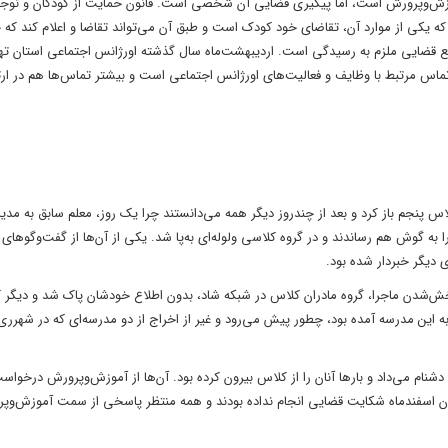
 آموزش‌وپرورش است، اما پیگیری قضایی آن شخصی است. قانون حمایت از کودکان و نوج
ست که یکی از موارد آن، تقاضای خود کودک است و طبق آن می‌تواند تقاضا و اعلام کند که
رجع قضایی ملزم به رسیدگی است. اردیبهشت‌ماه سال گذشته اورژانس اجتماعی استان تهر
، هرماه به‌طور میانگین ۲۴ هزار تماس با آن‌ها برقرار می‌شود که ۴۵۰۰ تماس مرتبط با وظایف و فعالیت‌های اورژانس اجتماعی است و بیشتر تماس‌ها هم در
س پنجم باز کرد و بعد از چندروز دیگر همه می‌دانستند چرا یک روز، معلم سابق به مدی
ه گوش هم رساندند و در گروه کلاسی ولوله‌ای به‌پا شد. یکی از آن‌ها از گفت‌وگوهای 
 دیگر خبردار شده بود.
ز پخش‌شدن ماجرا، گروه مادران کلاس در شبکه شاد، بدون اطلاع خودشان پاک شد و دیگر
ین مدرسه آمده بود، چطور پیش می‌رود و غیر از اخراج از دو مدرسه‌ای که در شهرری 
دشنام می‌داد و بارها آنان را از کلاس بیرون کرده بود. آن‌ها از آموزش‌وپرورش درخواس
یان اسفندماه شکایت قضایی انجام نداده بودند و همه منتظر پاسخی از سمت آموزش‌وپر