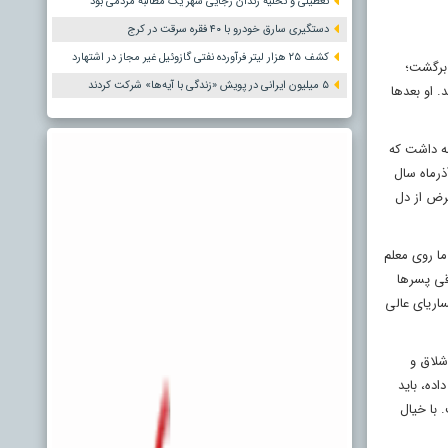
تعطیلی و تخلیه زندان رجایی شهر یک مطالبه مردمی بود
دستگیری سارق خودرو با ۴۰ فقره سرقت در کرج
کشف ۲۵ هزار لیتر فرآورده نفتی گازوئیل غیر مجاز در اشتهارد
 برگشت؛
۵ میلیون ایرانی در پویش «زندگی با آیه‌ها» شرکت کردند
 او بعدها
مه داشت که
ذرماه سال
عرض از دل
ما روی معلم
اقی پسرها
ساریای عالی
 دنبال شلاق و
ا ۹-۸ دانش‌آموز این کار را انجام داده، باید
 با خیال