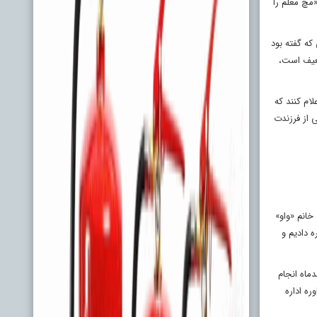
 «مچ معلم را
که گفته بود
ضعیف است،
ام کنند که
ی از فرزندت
خانم «واو»
ه دادیم و
ماه انجام
ه اداره