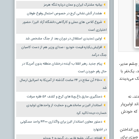
بیانیه مشترک ایران و عمان درباره تنگه هرمز
هشدار آتش نشانی کرج در خصوص احتمال وقوع طوفان
شروع کلاس های عملی و کارگاهی دانشگاه آزاد البرز/ حضور
اختیاری است
اولین تمدیدی استقلال در دوران بعد از جنگ مشخص شد
افزایش یکباره قیمت خودرو ؛ صدای وزیر هم از دست کاسبان
جنگ درآمد
 چشم مدیر،
پیام جدید رهبر انقلاب؛ آینده درخشان منطقه بدون آمریکا در
 یک‌نفر با
حال رقم خوردن است
چک می‌دیدند
۶۵۰۰ تُن سلاح در ۲۴ ساعت گذشته از آمریکا به اسرائیل ارسال
شد
ند، نه
دستگیری سارق باغ ویلاهای کرج و کشف ۵۶ فقره سرقت
 اولین‌بار
استاندار البرز بر ساماندهی و حمایت از واحدهای تولیدی
می که خودش
خسارت دیده تاکید کرد
دستور معاون استاندار البرز برای واگذاری ۴۳۰۰ واحد مسکونی
بیرون انداختن
در اشتهارد
 چیزی برای
افتتاح زیرگذر خلیج فارس در گرمدره + ویدئو