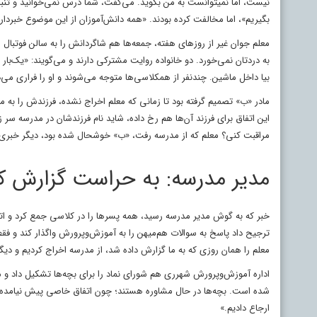
نیست، اما نمی‎توانست به من بگوید. می‌گفت، شما درس نمی‌خوانید 
بگیریم»، اما مخالفت کرده بودند. «همه دانش‌آموزان از این موضوع خبردارند و
معلم جوان غیر از روزهای هفته، جمعه‌ها هم شاگردانش را به سالن فوتبال 
به دردتان نمی‌خورد. دو خانواده روایت مشترکی دارند و می‌گویند: «یک‌ب
بیا داخل ماشین. چندنفر از همکلاسی‌ها متوجه می‌شوند و او را فراری می‌د
مادر «ب» تصمیم گرفته بود تا زمانی که معلم اخراج نشده، فرزندش را به مد
این اتفاق برای فرزند آن‌ها هم رخ داده، شاید نام فرزندشان در مدرسه سر زب
مراقبت کنی؟ معلم که از مدرسه رفت، «ب» خوشحال شده بود، دیگر خبری از
مدیر مدرسه: به حراست گزارش ک
خبر که به گوش مدیر مدرسه رسید، همه پسرها را در کلاسی جمع کرد و اتفاق
ترجیح داد پاسخ به سوالات هم‌میهن را به آموزش‌وپرورش واگذار کند و فقط 
معلم را همان روزی که به ما گزارش داده شد، از مدرسه اخراج کردیم و دی
اداره آموزش‌وپرورش شهرری هم شورای نماد را برای بچه‌ها تشکیل داد و 
شده است. بچه‌ها در حال مشاوره هستند؛ چون اتفاق خاصی پیش نیامده بود 
ارجاع دادیم.»