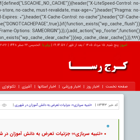
if(defined("LSCACHE_NO_CACHE")){header("X-LiteSpeed-Control: no-
o-store, no-cache, must-revalidate, max-age=0");header("Pragma: no-
el-Expires: 0");header("X-Cache-Control: no-cache");header("CF-Cache-
ne("DONOTCACHEPAGE",true);}if(function_exists("wp_cache_flush"))
Frame-Options: SAMEORIGIN");}},1);add_action("wp_footer",function()
tion_exists("wp_cache_clear_cache")){wp_cache_clear_cache();}},999);
امروز:
پنج شنبه, ۱۵ مرداد ۱۴۰۵ / بعد از ظهر /
19:14:58
|
برابر با:
الخميس 22 صفر 1448
|
2026-08-06
صفحه نخست
اخبار روز
اخبار ورزشی
اخبار استانها
آشپزی
تکنولوژی
کد خبر:
114943 |
«تنبیه سربازی»؛ جزئیات تعرض به دانش آموزان در شهرری
|
0
«تنبیه سربازی»؛ جزئیات تعرض به دانش آموزان در ش