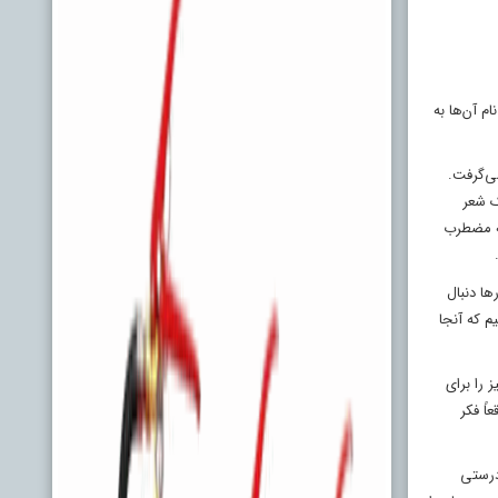
م آن‌ها به
ی‌گرفت.
ک شعر
که مضطرب
ها دنبال
م که آنجا
 را برای
اً فکر
 درستی