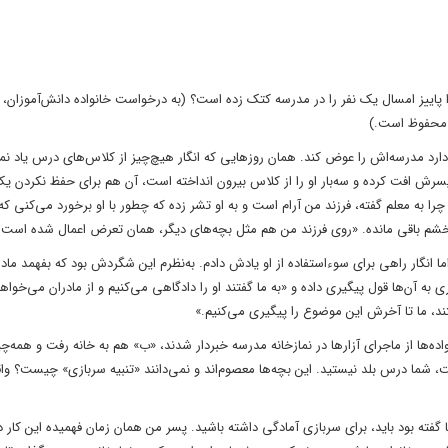
اییز امسال یک نفر را در مدرسه کتک زده است؟ (به درخواست خانواده دانش‌آموزان، نا
ه محفوظ است.)
ارد مدرسه‌اش را عوض کند. همان روزهایی که انگار هیچ‌چیز از کلاس‌های درس یاد نم
سرش افت کرده و سه‌بار او را از کلاس بیرون انداخته است، آن هم برای حفظ نکردن ی
چرا به معلم گفته، فرزند من آرام است و به او تشر زده که چطور با او برخورد می‌کنی 
شم باقی مانده. «روی فرزند من هم مثل بچه‌های دیگر، همان تعرض اعمال شده است.
ما انگار راهی برای سوءاستفاده از او یادش دادم. به‌نظرم این شگردش بود که بفهمد مادر
 آن‌ها قول پیگیری داده و «به ما گفتند او را دادگاهی می‌کنیم و از مادران می‌خواهی
د، ما تا آخرش این موضوع را پیگیری می‌کنیم.»
ه‌ها از ماجرای آزارها در نمازخانه مدرسه خبردار شدند، «ب» هم به خانه رفت و همه‌چیز
، شما درس بلد نیستید. این بچه‌ها معصوم‌اند و نمی‌دانند «تنبیه سربازی» چیست؟ واقع
ا گفته بود باید، برای سربازی آمادگی داشته باشید. پسر من همان زمان فهمیده این کار