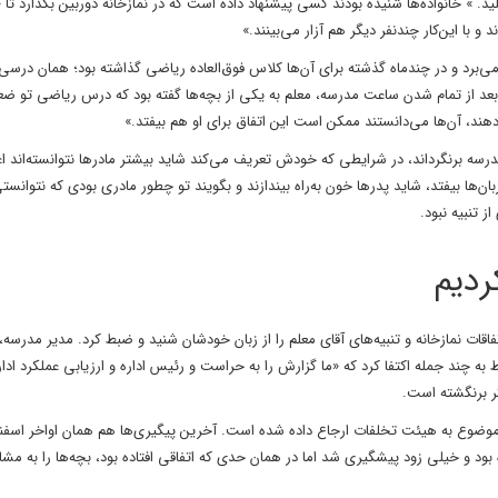
و تنبلید. » خانواده‌ها شنیده بودند کسی پیشنهاد داده است که در نمازخانه دوربین بگذارد تا
 با این‌کار چندنفر دیگر هم آزار می‌بینند.»
می‌برد و در چندماه گذشته برای آن‌ها کلاس فوق‌العاده ریاضی گذاشته بود؛ همان درسی 
ار بعد از تمام شدن ساعت مدرسه، معلم به یکی از بچه‌ها گفته بود که درس ریاضی تو 
هند، آن‌ها می‌دانستند ممکن است این اتفاق برای او هم بیفتد.»
رسه برنگرداند، در شرایطی که خودش تعریف می‌کند شاید بیشتر مادرها نتوانسته‌اند اعل
ان‌ها بیفتد، شاید پدرها خون به‌راه بیندازند و بگویند تو چطور مادری بودی که نتوانست
 تنبیه نبود.
ردیم
ات نمازخانه و تنبیه‌های آقای معلم را از زبان خودشان شنید و ضبط کرد. مدیر مدرسه، 
به چند جمله اکتفا کرد که «ما گزارش را به حراست و رئیس اداره و ارزیابی عملکرد ادار
گر برنگشته است.
موضوع به هیئت تخلفات ارجاع داده شده است. آخرین پیگیری‌ها هم همان اواخر اسفند
و خیلی زود پیشگیری شد اما در همان حدی که اتفاقی افتاده بود، بچه‌ها را به مشاور