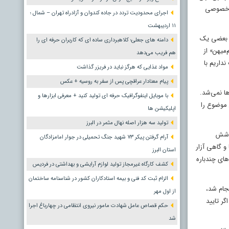
ای خصوصی
اجرای محدودیت تردد در جاده کندوان و آزادراه تهران – شمال ؛
١١ اردیبهشت
رای بعضی یک
دامنه های جعلی؛ کلاهبرداری ساده ای که کاربران حرفه ای را
«هم‌میهن» از
هم فریب می‌دهد
داریم با
مواد غذایی که هرگز نباید در فریزر گذاشت
پیام معنادار عراقچی پس از سفر به روسیه + عکس
ا نمی‌شد.
با موبایل اینفوگرافیک حرفه ای تولید کنید + معرفی ابزارها و
 موضوع را
اپلیکیشن ها
تولید سه هزار اصله نهال مثمر در البرز
ن شش
آرام گرفتن پیکر ۷۳ شهید جنگ تحمیلی در جوار امامزادگان
و گاهی آزار
استان البرز
های چندباره
کشف کارگاه غیرمجاز تولید لوازم آرایشی و بهداشتی در فردیس
الزام ثبت کد فنی و بیمه استادکاران کشور در شناسنامه ساختمان
جام شد،
از اول مهر
ر تایید
حکم قصاص عامل شهادت مامور نیروی انتظامی در چهارباغ اجرا
شد