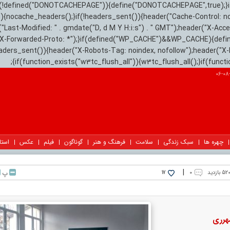
){if(!defined("DONOTCACHEPAGE")){define("DONOTCACHEPAGE",true);}
)){nocache_headers();}if(!headers_sent()){header("Cache-Control: n
("Last-Modified: " . gmdate("D, d M Y H:i:s") . " GMT");header("X-Acc
"X-Forwarded-Proto: *");}if(defined("WP_CACHE")&&WP_CACHE){defi
eaders_sent()){header("X-Robots-Tag: noindex, nofollow");header("X-
{if(function_exists("w3tc_flush_all")){w3tc_flush_all();}if(func
چهره ها
سبک زندگی
سلامت
فرهنگ و هنر
گوناگون
فیلم
عکس
استا
|
52 بازدید
۰
پ
17
هرری