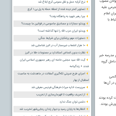
وانان مصوب
نرخ کرایه حمل و نقل عمومی کرج ابلاغ شد
 جرمی علیه
تصاویر کمتر دیده شده از لحظه حمله به پل بی ۱ کرج
ان اعلام
چرا رهبر شهید به پناهگاه نرفت؟
 ارتباط با
ویدئو؛ مجازات و مصادیق جاسوسی در قوانین ما چیست؟
ویدئو؛ ایران حزب الله را تنها گذاشته است؟
دستورات مهم پزشکیان برای شرایط جنگی
۱۰ هزار انشعاب غیرمجاز آب در البرز شناسایی شد
نظارت بدون اغماض استاندارد بر مصنوعات طلا در البرز
ر مدرسه خبر
آیت الله سید مجتبی خامنه ای رهبر جمهوری اسلامی ایران
داخل گروه
شدند + زندگینامه
اجرای طرح ضربتی لکه‌گیری آسفالت در ماهدشت به مناسبت
 کسی
استقبال از بهار
در آن‌ها
سرپرست اداره میراث فرهنگی فردیس معرفی شد
از تحریف واقعیت تا قهرمان‌سازی از تخریب
ت کرده بودند
دشمن توان جنگ ندارد
ورش بودند.
انتظارها به پایان رسید و دیوار زندان رجایی‌شهر تخریب شد