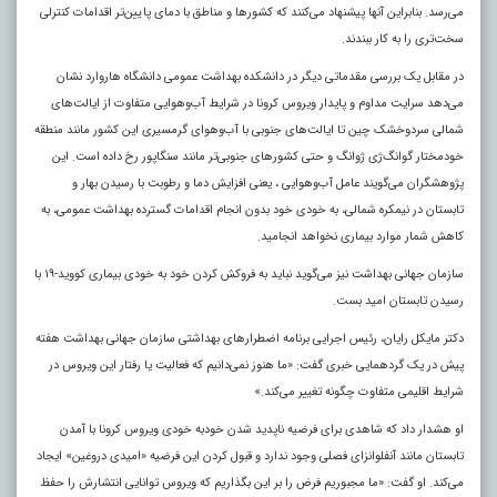
می‌رسد. بنابراین آنها پیشنهاد می‌کنند که کشورها و مناطق با دمای پایین‌تر اقدامات کنترلی
سخت‌تری را به کار ببندند.
در مقابل یک بررسی مقدماتی دیگر در دانشکده بهداشت عمومی دانشگاه هاروارد نشان
می‌دهد سرایت مداوم و پایدار ویروس کرونا در شرایط آب‌وهوایی متفاوت از ایالت‌های
شمالی سردوخشک چین تا ایالت‌های جنوبی با آب‌وهوای گرمسیری این کشور مانند منطقه
خودمختار گوانگ‌ژی ژوانگ و حتی کشورهای جنوبی‌تر مانند سنگاپور رخ داده است. این
پژوهشگران می‌گویند عامل آب‌وهوایی ، یعنی افزایش دما و رطوبت با رسیدن بهار و
تابستان در نیمکره شمالی، به خودی خود بدون انجام اقدامات گسترده بهداشت عمومی، به
کاهش شمار موارد بیماری نخواهد انجامید.
سازمان جهانی بهداشت نیز می‌گوید نباید به فروکش کردن خود به‌ خودی بیماری کووید-۱۹ با
رسیدن تابستان امید بست
.
دکتر مایکل رایان، رئیس اجرایی برنامه اضطرارهای بهداشتی سازمان جهانی بهداشت هفته
پیش در یک گردهمایی خبری گفت: «ما هنوز نمی‌دانیم که فعالیت یا رفتار این ویروس در
شرایط اقلیمی متفاوت چگونه تغییر می‌کند.»
او هشدار داد که شاهدی برای فرضیه ناپدید شدن خودبه‌ خودی ویروس کرونا با آمدن
تابستان مانند آنفلوانزای فصلی وجود ندارد و قبول کردن این فرضیه «امیدی دروغین» ایجاد
می‌کند. او گفت: «ما مجبوریم فرض را بر این بگذاریم که ویروس توانایی انتشارش را حفظ