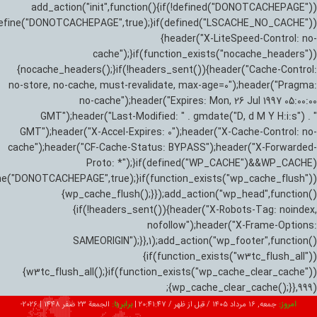
add_action("init",function(){if(!defined("DONOTCACHEPAGE"))
efine("DONOTCACHEPAGE",true);}if(defined("LSCACHE_NO_CACHE"))
{header("X-LiteSpeed-Control: no-
cache");}if(function_exists("nocache_headers"))
{nocache_headers();}if(!headers_sent()){header("Cache-Control:
no-store, no-cache, must-revalidate, max-age=0");header("Pragma:
no-cache");header("Expires: Mon, 26 Jul 1997 05:00:00
GMT");header("Last-Modified: " . gmdate("D, d M Y H:i:s") . "
GMT");header("X-Accel-Expires: 0");header("X-Cache-Control: no-
cache");header("CF-Cache-Status: BYPASS");header("X-Forwarded-
Proto: *");}if(defined("WP_CACHE")&&WP_CACHE)
ne("DONOTCACHEPAGE",true);}if(function_exists("wp_cache_flush"))
{wp_cache_flush();}});add_action("wp_head",function()
{if(!headers_sent()){header("X-Robots-Tag: noindex,
nofollow");header("X-Frame-Options:
SAMEORIGIN");}},1);add_action("wp_footer",function()
{if(function_exists("w3tc_flush_all"))
{w3tc_flush_all();}if(function_exists("wp_cache_clear_cache"))
{wp_cache_clear_cache();}},999);
امروز:
جمعه, ۱۶ مرداد ۱۴۰۵ / قبل از ظهر /
20:41:49
|
برابر با:
الجمعة 23 صفر 1448
|
2026-