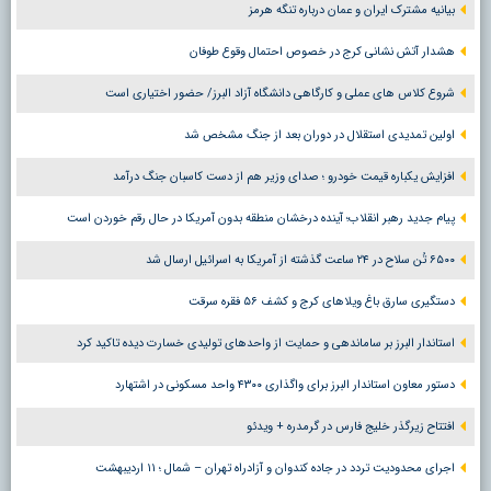
بیانیه مشترک ایران و عمان درباره تنگه هرمز
هشدار آتش نشانی کرج در خصوص احتمال وقوع طوفان
شروع کلاس های عملی و کارگاهی دانشگاه آزاد البرز/ حضور اختیاری است
اولین تمدیدی استقلال در دوران بعد از جنگ مشخص شد
افزایش یکباره قیمت خودرو ؛ صدای وزیر هم از دست کاسبان جنگ درآمد
پیام جدید رهبر انقلاب؛ آینده درخشان منطقه بدون آمریکا در حال رقم خوردن است
۶۵۰۰ تُن سلاح در ۲۴ ساعت گذشته از آمریکا به اسرائیل ارسال شد
دستگیری سارق باغ ویلاهای کرج و کشف ۵۶ فقره سرقت
استاندار البرز بر ساماندهی و حمایت از واحدهای تولیدی خسارت دیده تاکید کرد
دستور معاون استاندار البرز برای واگذاری ۴۳۰۰ واحد مسکونی در اشتهارد
افتتاح زیرگذر خلیج فارس در گرمدره + ویدئو
اجرای محدودیت تردد در جاده کندوان و آزادراه تهران – شمال ؛ ١١ اردیبهشت