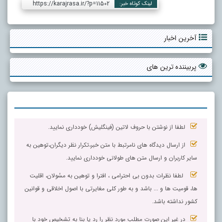
https://karajrasa.ir/?p=11502
لینک کوتاه خبر:
آخرین اخبار
پربیننده ترین های
لطفا از نوشتن با حروف لاتین (فینگلیش) خودداری نمایید.
از ارسال دیدگاه های نامرتبط با متن خبر،تکرار نظر دیگران،توهین به
سایر کاربران و ارسال متن های طولانی خودداری نمایید.
لطفا نظرات بدون بی احترامی ، افترا و توهین به مسٔولان، اقلیت
ها، قومیت ها و ... باشد و به طور کلی مغایرتی با اصول اخلاقی و قوانین
کشور نداشته باشد.
در غیر این صورت مطلب مورد نظر را رد یا بنا به تشخیص خود با