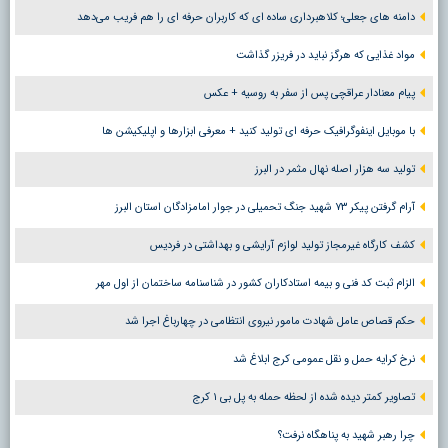
دامنه های جعلی؛ کلاهبرداری ساده ای که کاربران حرفه ای را هم فریب می‌دهد
مواد غذایی که هرگز نباید در فریزر گذاشت
پیام معنادار عراقچی پس از سفر به روسیه + عکس
با موبایل اینفوگرافیک حرفه ای تولید کنید + معرفی ابزارها و اپلیکیشن ها
تولید سه هزار اصله نهال مثمر در البرز
آرام گرفتن پیکر ۷۳ شهید جنگ تحمیلی در جوار امامزادگان استان البرز
کشف کارگاه غیرمجاز تولید لوازم آرایشی و بهداشتی در فردیس
الزام ثبت کد فنی و بیمه استادکاران کشور در شناسنامه ساختمان از اول مهر
حکم قصاص عامل شهادت مامور نیروی انتظامی در چهارباغ اجرا شد
نرخ کرایه حمل و نقل عمومی کرج ابلاغ شد
تصاویر کمتر دیده شده از لحظه حمله به پل بی ۱ کرج
چرا رهبر شهید به پناهگاه نرفت؟