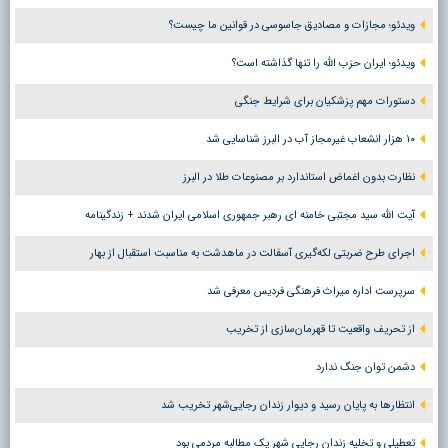
ویدئو؛ مجازات و مصادیق جاسوسی در قوانین ما چیست؟
ویدئو؛ ایران حزب الله را تنها گذاشته است؟
دستورات مهم پزشکیان برای شرایط جنگی
۱۰ هزار انشعاب غیرمجاز آب در البرز شناسایی شد
نظارت بدون اغماض استاندارد بر مصنوعات طلا در البرز
آیت الله سید مجتبی خامنه ای رهبر جمهوری اسلامی ایران شدند + زندگینامه
اجرای طرح ضربتی لکه‌گیری آسفالت در ماهدشت به مناسبت استقبال از بهار
سرپرست اداره میراث فرهنگی فردیس معرفی شد
از تحریف واقعیت تا قهرمان‌سازی از تخریب
دشمن توان جنگ ندارد
انتظارها به پایان رسید و دیوار زندان رجایی‌شهر تخریب شد
تعطیلی و تخلیه زندان رجایی شهر یک مطالبه مردمی بود