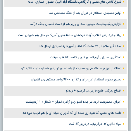
شروع کلاس های عملی و کارگاهی دانشگاه آزاد البرز/ حضور اختیاری است
اولین تمدیدی استقلال در دوران بعد از جنگ مشخص شد
افزایش یکباره قیمت خودرو ؛ صدای وزیر هم از دست کاسبان جنگ درآمد
پیام جدید رهبر انقلاب؛ آینده درخشان منطقه بدون آمریکا در حال رقم خوردن است
۶۵۰۰ تُن سلاح در ۲۴ ساعت گذشته از آمریکا به اسرائیل ارسال شد
دستگیری سارق باغ ویلاهای کرج و کشف ۵۶ فقره سرقت
استاندار البرز بر ساماندهی و حمایت از واحدهای تولیدی خسارت دیده تاکید کرد
دستور معاون استاندار البرز برای واگذاری ۴۳۰۰ واحد مسکونی در اشتهارد
افتتاح زیرگذر خلیج فارس در گرمدره + ویدئو
اجرای محدودیت تردد در جاده کندوان و آزادراه تهران – شمال ؛ ١١ اردیبهشت
دامنه های جعلی؛ کلاهبرداری ساده ای که کاربران حرفه ای را هم فریب می‌دهد
مواد غذایی که هرگز نباید در فریزر گذاشت