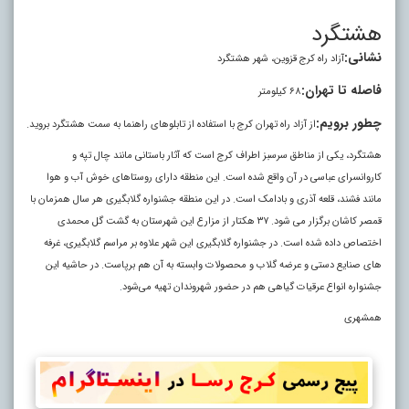
هشتگرد
نشانی:
آزاد راه کرج قزوین، شهر هشتگرد
فاصله تا تهران:
۶۸ کیلومتر
چطور برویم:
از آزاد راه تهران کرج با استفاده از تابلوهای راهنما به سمت هشتگرد بروید.
هشتگرد، یکی از مناطق سرسبز اطراف کرج است که آثار باستانی مانند چال تپه و
کاروانسرای عباسی در آن واقع شده است. این منطقه دارای روستاهای خوش آب و هوا
مانند فشند، قلعه آذری و بادامک است. در این منطقه جشنواره گلابگیری هر سال همزمان با
قمصر کاشان برگزار می شود. ۳۷ هکتار از مزارع این شهرستان به گشت گل محمدی
اختصاص داده شده است. در جشنواره گلابگیری این شهر علاوه بر مراسم گلابگیری، غرفه
های صنایع دستی و عرضه گلاب و محصولات وابسته به آن هم برپاست. در حاشیه این
جشنواره انواع عرقیات گیاهی هم در حضور شهروندان تهیه می‌شود
.
همشهری