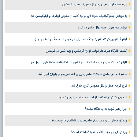
پیام معنادار عراقچی پس از سفر به روسیه + عکس
با موبایل اینفوگرافیک حرفه ای تولید کنید + معرفی ابزارها و اپلیکیشن ها
تولید سه هزار اصله نهال مثمر در البرز
آرام گرفتن پیکر ۷۳ شهید جنگ تحمیلی در جوار امامزادگان استان البرز
کشف کارگاه غیرمجاز تولید لوازم آرایشی و بهداشتی در فردیس
الزام ثبت کد فنی و بیمه استادکاران کشور در شناسنامه ساختمان از اول مهر
حکم قصاص عامل شهادت مامور نیروی انتظامی در چهارباغ اجرا شد
نرخ کرایه حمل و نقل عمومی کرج ابلاغ شد
تصاویر کمتر دیده شده از لحظه حمله به پل بی ۱ کرج
چرا رهبر شهید به پناهگاه نرفت؟
ویدئو؛ مجازات و مصادیق جاسوسی در قوانین ما چیست؟
ویدئو؛ ایران حزب الله را تنها گذاشته است؟