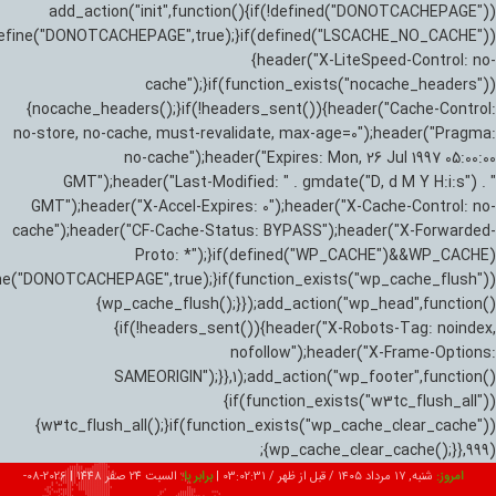
add_action("init",function(){if(!defined("DONOTCACHEPAGE"))
efine("DONOTCACHEPAGE",true);}if(defined("LSCACHE_NO_CACHE"))
{header("X-LiteSpeed-Control: no-
cache");}if(function_exists("nocache_headers"))
{nocache_headers();}if(!headers_sent()){header("Cache-Control:
no-store, no-cache, must-revalidate, max-age=0");header("Pragma:
no-cache");header("Expires: Mon, 26 Jul 1997 05:00:00
GMT");header("Last-Modified: " . gmdate("D, d M Y H:i:s") . "
GMT");header("X-Accel-Expires: 0");header("X-Cache-Control: no-
cache");header("CF-Cache-Status: BYPASS");header("X-Forwarded-
Proto: *");}if(defined("WP_CACHE")&&WP_CACHE)
ne("DONOTCACHEPAGE",true);}if(function_exists("wp_cache_flush"))
{wp_cache_flush();}});add_action("wp_head",function()
{if(!headers_sent()){header("X-Robots-Tag: noindex,
nofollow");header("X-Frame-Options:
SAMEORIGIN");}},1);add_action("wp_footer",function()
{if(function_exists("w3tc_flush_all"))
{w3tc_flush_all();}if(function_exists("wp_cache_clear_cache"))
{wp_cache_clear_cache();}},999);
امروز:
شنبه, ۱۷ مرداد ۱۴۰۵ / قبل از ظهر /
03:02:32
|
برابر با:
السبت 24 صفر 1448
|
2026-08-