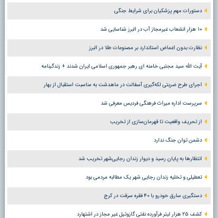
دستورات مهم پزشکیان برای شرایط جنگی
۱۰ هزار انشعاب غیرمجاز آب در البرز شناسایی شد
نظارت بدون اغماض استاندارد بر مصنوعات طلا در البرز
آیت الله سید مجتبی خامنه ای رهبر جمهوری اسلامی ایران شدند + زندگینامه
اجرای طرح ضربتی لکه‌گیری آسفالت در ماهدشت به مناسبت استقبال از بهار
سرپرست اداره میراث فرهنگی فردیس معرفی شد
از تحریف واقعیت تا قهرمان‌سازی از تخریب
دشمن توان جنگ ندارد
انتظارها به پایان رسید و دیوار زندان رجایی‌شهر تخریب شد
تعطیلی و تخلیه زندان رجایی شهر یک مطالبه مردمی بود
دستگیری سارق خودرو با ۴۰ فقره سرقت در کرج
کشف ۲۵ هزار لیتر فرآورده نفتی گازوئیل غیر مجاز در اشتهارد