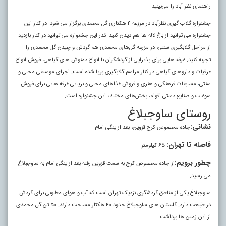
راهنمای نظر آباد را می‌بینید.
جشنواره گلاب گیری نظرآباد در مرزعه ۴ هکتاری گل محمدی برگزار می شود. در کنار این
جشنواره می توانید از باغ لاله ها هم دیدن کنید. ئدر این جشنواره می توانید در کنار بازدید
از مراحل گلابگیری سنتی، در مزرعه گل‌های محمدی هم گردش و چیدن گل محمدی را
تجربه کنید. غرفه هایی برای پذیرایی از گردشگران با انواع دمنوش های گیاهی، فروش انواع
عرقیات و داروهای گیاهی در کنار مراسم گلابگیری برپا شده است. اجرای موسیقی محلی و
سنتی
مسابقات فرهنگی و هنری و فروش غذاهای محلی و برپایی غرفه هایی برای فروش
،
سوغات و صنایع دستی اقوام، بخش‌های مختلف این جشنواره است.
روستای ساوجبلاغ
نشانی:‌
جاده مخصوص کرج قزوین، بعد از ینگی امام
فاصله تا تهران:‌
۶۵ کیلومتر
چطور برویم:
از جاده مخصوص کرج به سمت قزوین رفته بعد از ینگی امام به ساوجبلاغ
می رسید.
ساوجبلاغ یکی از مناطق گردشگری نزدیک تهران است که آب و هوای مطلوبی برای گردش
در طبیعت دارد. گلستان های ساوجبلاغ حدود ۴۰ هکتار مساحت دارند. ۵۰ تن گل محمدی
از این زمین ها برداشت