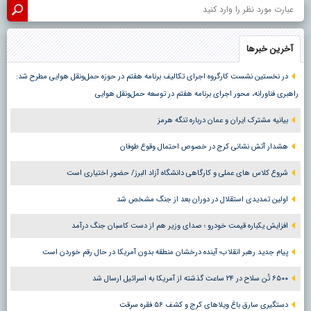
آخرین خبرها
در نخستین نشست کارگروه اجرای تکالیف برنامه هفتم در حوزه حمل‌ونقل هوایی مطرح شد:
راهبری فناورانه، محور اجرای برنامه هفتم در توسعه حمل‌ونقل هوایی
بیانیه مشترک ایران و عمان درباره تنگه هرمز
هشدار آتش نشانی کرج در خصوص احتمال وقوع طوفان
شروع کلاس های عملی و کارگاهی دانشگاه آزاد البرز/ حضور اختیاری است
اولین تمدیدی استقلال در دوران بعد از جنگ مشخص شد
افزایش یکباره قیمت خودرو ؛ صدای وزیر هم از دست کاسبان جنگ درآمد
پیام جدید رهبر انقلاب؛ آینده درخشان منطقه بدون آمریکا در حال رقم خوردن است
۶۵۰۰ تُن سلاح در ۲۴ ساعت گذشته از آمریکا به اسرائیل ارسال شد
دستگیری سارق باغ ویلاهای کرج و کشف ۵۶ فقره سرقت