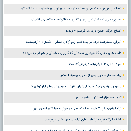
استاندار البرز بر ساماندهی و حمایت از واحدهای تولیدی خسارت دیده تاکید کرد
دستور معاون استاندار البرز برای واگذاری ۴۳۰۰ واحد مسکونی در اشتهارد
افتتاح زیرگذر خلیج فارس در گرمدره + ویدئو
اجرای محدودیت تردد در جاده کندوان و آزادراه تهران – شمال ؛ ١١ اردیبهشت
دامنه های جعلی؛ کلاهبرداری ساده ای که کاربران حرفه ای را هم فریب می‌دهد
مواد غذایی که هرگز نباید در فریزر گذاشت
پیام معنادار عراقچی پس از سفر به روسیه + عکس
با موبایل اینفوگرافیک حرفه ای تولید کنید + معرفی ابزارها و اپلیکیشن ها
تولید سه هزار اصله نهال مثمر در البرز
آرام گرفتن پیکر ۷۳ شهید جنگ تحمیلی در جوار امامزادگان استان البرز
کشف کارگاه غیرمجاز تولید لوازم آرایشی و بهداشتی در فردیس
الزام ثبت کد فنی و بیمه استادکاران کشور در شناسنامه ساختمان از اول مهر