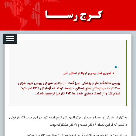
08-09
تبلیغات
درباره ما
ارتباط با ما
RSS
|
کد خبر:
11625 |
آخرین آمار بیماری کرونا در استان البرز
|
10
تاریخ انتشار :
۱۸ مرداد ۱۴۰۵ - ۳:۳۸ |
۰
پ
آخرین آمار بیماری کرونا در استان البرز
رییس دانشگاه علوم پزشکی البرز گفت: از ابتدای شروع ویروس کرونا هزار و
۲۰۰ نفر به بیمارستان‌ های استان مراجعه کردند که آزمایش ۳۳۹ نفر مثبت
اعلام شد و از تعداد بستری شده‌ ها؛ ۶۷۴ نفر نیز ترخیص شدند.
به گزارش خبرگزاری صدا و سیمای مرکز البرز؛ دکتر کریم اعلام کرد: در این مدت ۵۹ نفر فوتی
داشتیم که از این تعداد ۲۸ نفر مثبت و ۳۱ نفر مشکوک بودند.
وی ادامه داد: ۵۶ درصد مبتلایان آقا و بقیه خانم با متوسط سن ۵۳ سال بودند.