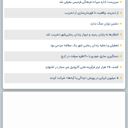
سرپرست اداره میراث فرهنگی فردیس معرفی شد
از تحریف واقعیت تا قهرمان‌سازی از تخریب
دشمن توان جنگ ندارد
انتظارها به پایان رسید و دیوار زندان رجایی‌شهر تخریب شد
تعطیلی و تخلیه زندان رجایی شهر یک مطالبه مردمی بود
دستگیری سارق خودرو با ۴۰ فقره سرقت در کرج
کشف ۲۵ هزار لیتر فرآورده نفتی گازوئیل غیر مجاز در اشتهارد
۵ میلیون ایرانی در پویش «زندگی با آیه‌ها» شرکت کردند