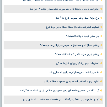
حکم قصاص عامل شهادت مامور نیروی انتظامی در چهارباغ اجرا شد
نرخ کرایه حمل و نقل عمومی کرج ابلاغ شد
تصاویر کمتر دیده شده از لحظه حمله به پل بی ۱ کرج
چرا رهبر شهید به پناهگاه نرفت؟
ویدئو؛ مجازات و مصادیق جاسوسی در قوانین ما چیست؟
ویدئو؛ ایران حزب الله را تنها گذاشته است؟
دستورات مهم پزشکیان برای شرایط جنگی
۱۰ هزار انشعاب غیرمجاز آب در البرز شناسایی شد
نظارت بدون اغماض استاندارد بر مصنوعات طلا در البرز
آیت الله سید مجتبی خامنه ای رهبر جمهوری اسلامی ایران شدند + زندگینامه
اجرای طرح ضربتی لکه‌گیری آسفالت در ماهدشت به مناسبت استقبال از بهار