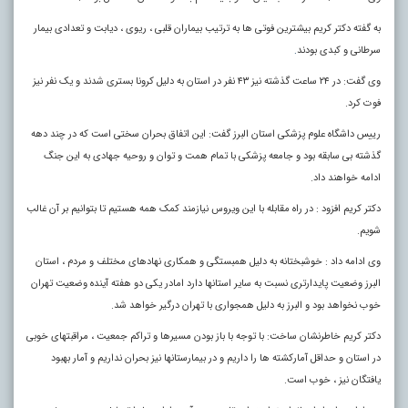
به گفته دکتر کریم بیشترین فوتی ها به ترتیب بیماران قلبی ، ریوی ، دیابت و تعدادی بیمار
سرطانی و کبدی بودند
.
وی گفت: در ۲۴ ساعت گذشته نیز ۴۳ نفر در استان به دلیل کرونا بستری شدند و یک نفر نیز
فوت کرد.
رییس داشگاه علوم پزشکی استان البرز گفت: این اتفاق بحران سختی است که در چند دهه
گذشته بی سابقه بود و جامعه پزشکی با تمام همت و توان و روحیه جهادی به این جنگ
ادامه خواهند داد.
دکتر کریم افزود : در راه مقابله با این ویروس نیازمند کمک همه هستیم تا بتوانیم بر آن غالب
شویم.
وی ادامه داد : خوشبختانه به دلیل همبستگی و همکاری نهادهای مختلف و مردم ، استان
البرز وضعیت پایدارتری نسبت به سایر استانها دارد امادر یکی دو هفته آینده وضعیت تهران
خوب نخواهد بود و البرز به دلیل همجواری با تهران درگیر خواهد شد.
دکتر کریم خاطرنشان ساخت: با توجه با باز بودن مسیرها و تراکم جمعیت ، مراقبتهای خوبی
در استان و حداقل آمارکشته ها را داریم و در بیمارستانها نیز بحران نداریم و آمار بهبود
یافتگان نیز ، خوب است.