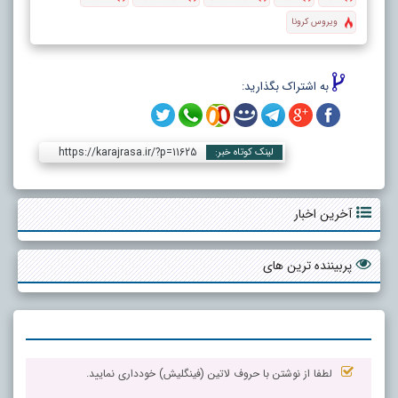
ویروس کرونا
به اشتراک بگذارید:
https://karajrasa.ir/?p=11625
لینک کوتاه خبر:
آخرین اخبار
پربیننده ترین های
لطفا از نوشتن با حروف لاتین (فینگلیش) خودداری نمایید.