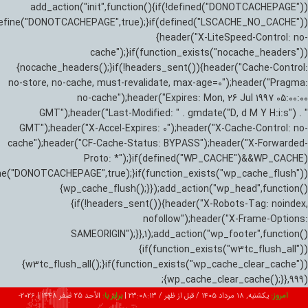
add_action("init",function(){if(!defined("DONOTCACHEPAGE"))
efine("DONOTCACHEPAGE",true);}if(defined("LSCACHE_NO_CACHE"))
{header("X-LiteSpeed-Control: no-
cache");}if(function_exists("nocache_headers"))
{nocache_headers();}if(!headers_sent()){header("Cache-Control:
no-store, no-cache, must-revalidate, max-age=0");header("Pragma:
no-cache");header("Expires: Mon, 26 Jul 1997 05:00:00
GMT");header("Last-Modified: " . gmdate("D, d M Y H:i:s") . "
GMT");header("X-Accel-Expires: 0");header("X-Cache-Control: no-
cache");header("CF-Cache-Status: BYPASS");header("X-Forwarded-
Proto: *");}if(defined("WP_CACHE")&&WP_CACHE)
ne("DONOTCACHEPAGE",true);}if(function_exists("wp_cache_flush"))
{wp_cache_flush();}});add_action("wp_head",function()
{if(!headers_sent()){header("X-Robots-Tag: noindex,
nofollow");header("X-Frame-Options:
SAMEORIGIN");}},1);add_action("wp_footer",function()
{if(function_exists("w3tc_flush_all"))
{w3tc_flush_all();}if(function_exists("wp_cache_clear_cache"))
{wp_cache_clear_cache();}},999);
امروز:
یکشنبه, ۱۸ مرداد ۱۴۰۵ / قبل از ظهر /
23:08:14
|
برابر با:
الأحد 25 صفر 1448
|
2026-