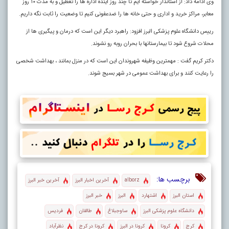
وی ادامه داد: از استاندار خواسته ایم تا چند روز آینده اداره ها را تعطیل و به مدت ۱۰ روز
معابر، مراکز خرید و اداری و حتی خانه ها را ضدعفونی کنیم تا وضعیت را ثابت نگه داریم.
رییس دانشگاه علوم پزشکی البرز افزود: راهبرد دیگر این است که درمان و پیگیری ها از
محلات شروع شود تا بیمارستانها با بحران روبه رو نشوند.
دکتر کریم گفت : مهمترین وظیفه شهروندان این است که در منزل بمانند ، بهداشت شخصی
را رعایت کنند و برای بهداشت عمومی در شهر بسیج شوند.
برچسب ها:
alborz
آخرین اخبار البرز
آخرین خبر البرز
استان البرز
اشتهارد
البرز
خبر البرز
دانشگاه علوم پزشکی البرز
ساوجبلاغ
طالقان
فردیس
کرج
کرونا
کرونا در البرز
کرونا در کرج
نظرآباد