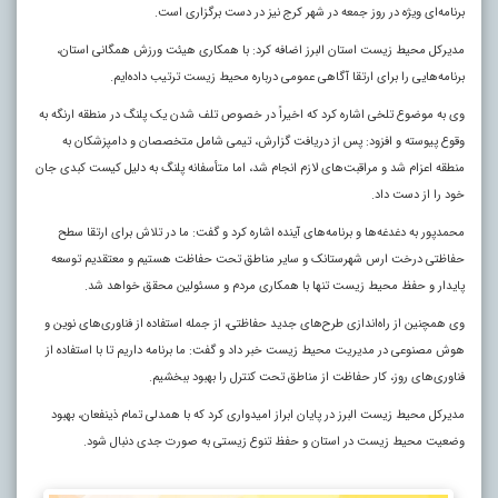
برنامه‌ای ویژه در روز جمعه در شهر کرج نیز در دست برگزاری است.
مدیرکل محیط زیست استان البرز اضافه کرد: با همکاری هیئت ورزش همگانی استان،
برنامه‌هایی را برای ارتقا آگاهی عمومی درباره محیط زیست ترتیب داده‌ایم.
وی به موضوع تلخی اشاره کرد که اخیراً در خصوص تلف شدن یک پلنگ در منطقه ارنگه به
وقوع پیوسته و افزود: پس از دریافت گزارش، تیمی شامل متخصصان و دامپزشکان به
منطقه اعزام شد و مراقبت‌های لازم انجام شد، اما متأسفانه پلنگ به دلیل کیست کبدی جان
خود را از دست داد.
محمدپور به دغدغه‌ها و برنامه‌های آینده اشاره کرد و گفت: ما در تلاش برای ارتقا سطح
حفاظتی درخت ارس شهرستانک و سایر مناطق تحت حفاظت هستیم و معتقدیم توسعه
پایدار و حفظ محیط زیست تنها با همکاری مردم و مسئولین محقق خواهد شد.
وی همچنین از راه‌اندازی طرح‌های جدید حفاظتی، از جمله استفاده از فناوری‌های نوین و
هوش مصنوعی در مدیریت محیط زیست خبر داد و گفت: ما برنامه داریم تا با استفاده از
فناوری‌های روز، کار حفاظت از مناطق تحت کنترل را بهبود ببخشیم.
مدیرکل محیط زیست البرز در پایان ابراز امیدواری کرد که با همدلی تمام ذینفعان، بهبود
وضعیت محیط زیست در استان و حفظ تنوع زیستی به صورت جدی دنبال شود.