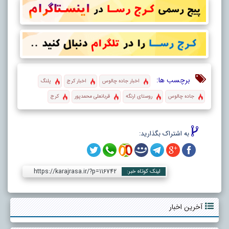
برچسب ها:
اخبار جاده چالوس
اخبار کرج
پلنگ‌
جاده چالوس
روستای ارنگه
قربانعلی محمدپور
کرج
به اشتراک بگذارید:
https://karajrasa.ir/?p=116742
لینک کوتاه خبر:
آخرین اخبار