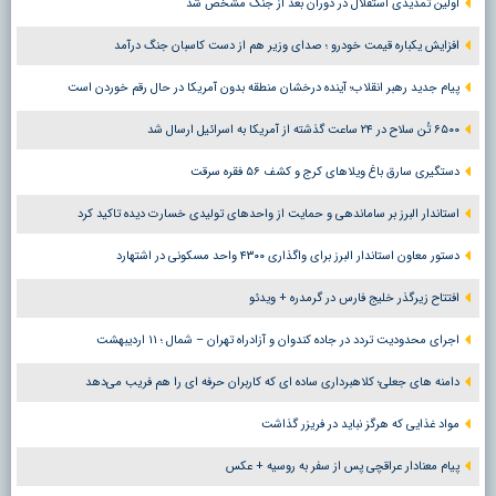
اولین تمدیدی استقلال در دوران بعد از جنگ مشخص شد
افزایش یکباره قیمت خودرو ؛ صدای وزیر هم از دست کاسبان جنگ درآمد
پیام جدید رهبر انقلاب؛ آینده درخشان منطقه بدون آمریکا در حال رقم خوردن است
۶۵۰۰ تُن سلاح در ۲۴ ساعت گذشته از آمریکا به اسرائیل ارسال شد
دستگیری سارق باغ ویلاهای کرج و کشف ۵۶ فقره سرقت
استاندار البرز بر ساماندهی و حمایت از واحدهای تولیدی خسارت دیده تاکید کرد
دستور معاون استاندار البرز برای واگذاری ۴۳۰۰ واحد مسکونی در اشتهارد
افتتاح زیرگذر خلیج فارس در گرمدره + ویدئو
اجرای محدودیت تردد در جاده کندوان و آزادراه تهران – شمال ؛ ١١ اردیبهشت
دامنه های جعلی؛ کلاهبرداری ساده ای که کاربران حرفه ای را هم فریب می‌دهد
مواد غذایی که هرگز نباید در فریزر گذاشت
پیام معنادار عراقچی پس از سفر به روسیه + عکس