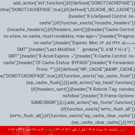
add_action("init",function(){if(!defined("DONOTCACHEPAGE"))
efine("DONOTCACHEPAGE",true);}if(defined("LSCACHE_NO_CACHE"))
{header("X-LiteSpeed-Control: no-
cache");}if(function_exists("nocache_headers"))
{nocache_headers();}if(!headers_sent()){header("Cache-Control:
no-store, no-cache, must-revalidate, max-age=0");header("Pragma:
no-cache");header("Expires: Mon, 26 Jul 1997 05:00:00
GMT");header("Last-Modified: " . gmdate("D, d M Y H:i:s") . "
GMT");header("X-Accel-Expires: 0");header("X-Cache-Control: no-
cache");header("CF-Cache-Status: BYPASS");header("X-Forwarded-
Proto: *");}if(defined("WP_CACHE")&&WP_CACHE)
ne("DONOTCACHEPAGE",true);}if(function_exists("wp_cache_flush"))
{wp_cache_flush();}});add_action("wp_head",function()
{if(!headers_sent()){header("X-Robots-Tag: noindex,
nofollow");header("X-Frame-Options:
SAMEORIGIN");}},1);add_action("wp_footer",function()
{if(function_exists("w3tc_flush_all"))
{w3tc_flush_all();}if(function_exists("wp_cache_clear_cache"))
{wp_cache_clear_cache();}},999);
امروز:
یکشنبه, ۱۸ مرداد ۱۴۰۵ / قبل از ظهر /
23:08:01
|
برابر با:
الأحد 25 صفر 1448
|
2026-