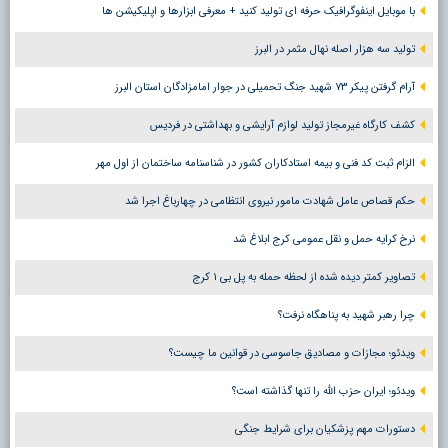
با موبایل اینفوگرافیک حرفه ای تولید کنید + معرفی ابزارها و اپلیکیشن ها
تولید سه هزار اصله نهال مثمر در البرز
آرام گرفتن پیکر ۷۳ شهید جنگ تحمیلی در جوار امامزادگان استان البرز
کشف کارگاه غیرمجاز تولید لوازم آرایشی و بهداشتی در فردیس
الزام ثبت کد فنی و بیمه استادکاران کشور در شناسنامه ساختمان از اول مهر
حکم قصاص عامل شهادت مامور نیروی انتظامی در چهارباغ اجرا شد
نرخ کرایه حمل و نقل عمومی کرج ابلاغ شد
تصاویر کمتر دیده شده از لحظه حمله به پل بی ۱ کرج
چرا رهبر شهید به پناهگاه نرفت؟
ویدئو؛ مجازات و مصادیق جاسوسی در قوانین ما چیست؟
ویدئو؛ ایران حزب الله را تنها گذاشته است؟
دستورات مهم پزشکیان برای شرایط جنگی