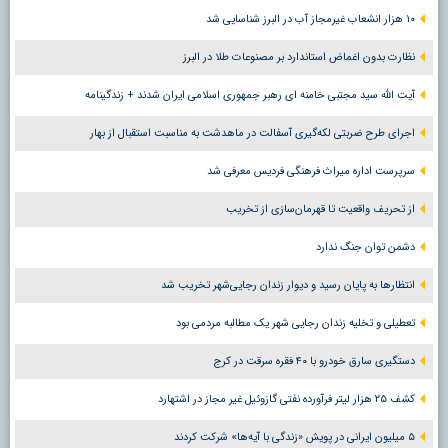
۱۰ هزار انشعاب غیرمجاز آب در البرز شناسایی شد
نظارت بدون اغماض استاندارد بر مصنوعات طلا در البرز
آیت الله سید مجتبی خامنه ای رهبر جمهوری اسلامی ایران شدند + زندگینامه
اجرای طرح ضربتی لکه‌گیری آسفالت در ماهدشت به مناسبت استقبال از بهار
سرپرست اداره میراث فرهنگی فردیس معرفی شد
از تحریف واقعیت تا قهرمان‌سازی از تخریب
دشمن توان جنگ ندارد
انتظارها به پایان رسید و دیوار زندان رجایی‌شهر تخریب شد
تعطیلی و تخلیه زندان رجایی شهر یک مطالبه مردمی بود
دستگیری سارق خودرو با ۴۰ فقره سرقت در کرج
کشف ۲۵ هزار لیتر فرآورده نفتی گازوئیل غیر مجاز در اشتهارد
۵ میلیون ایرانی در پویش «زندگی با آیه‌ها» شرکت کردند