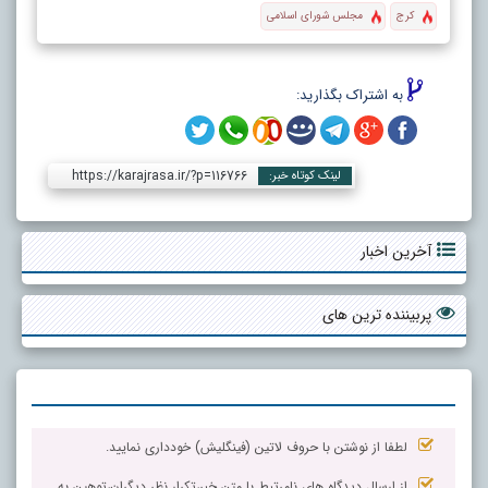
کرج
مجلس شورای اسلامی
به اشتراک بگذارید:
https://karajrasa.ir/?p=116766
لینک کوتاه خبر:
آخرین اخبار
پربیننده ترین های
لطفا از نوشتن با حروف لاتین (فینگلیش) خودداری نمایید.
از ارسال دیدگاه های نامرتبط با متن خبر،تکرار نظر دیگران،توهین به