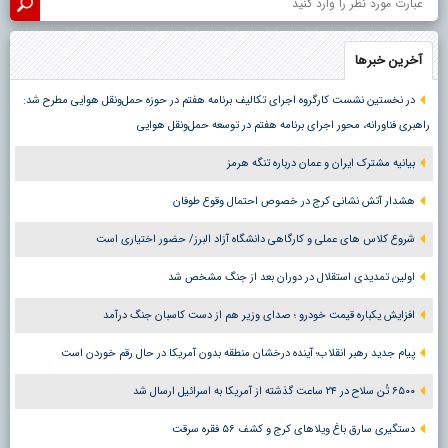
آخرین خبرها
در نخستین نشست کارگروه اجرای تکالیف برنامه هفتم در حوزه حمل‌ونقل هوایی مطرح شد:
راهبری فناورانه، محور اجرای برنامه هفتم در توسعه حمل‌ونقل هوایی
بیانیه مشترک ایران و عمان درباره تنگه هرمز
هشدار آتش نشانی کرج در خصوص احتمال وقوع طوفان
شروع کلاس های عملی و کارگاهی دانشگاه آزاد البرز/ حضور اختیاری است
اولین تمدیدی استقلال در دوران بعد از جنگ مشخص شد
افزایش یکباره قیمت خودرو ؛ صدای وزیر هم از دست کاسبان جنگ درآمد
پیام جدید رهبر انقلاب؛ آینده درخشان منطقه بدون آمریکا در حال رقم خوردن است
۶۵۰۰ تُن سلاح در ۲۴ ساعت گذشته از آمریکا به اسرائیل ارسال شد
دستگیری سارق باغ ویلاهای کرج و کشف ۵۶ فقره سرقت