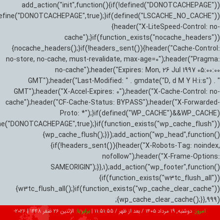
add_action("init",function(){if(!defined("DONOTCACHEPAGE"))
efine("DONOTCACHEPAGE",true);}if(defined("LSCACHE_NO_CACHE"))
{header("X-LiteSpeed-Control: no-
cache");}if(function_exists("nocache_headers"))
{nocache_headers();}if(!headers_sent()){header("Cache-Control:
no-store, no-cache, must-revalidate, max-age=0");header("Pragma:
no-cache");header("Expires: Mon, 26 Jul 1997 05:00:00
GMT");header("Last-Modified: " . gmdate("D, d M Y H:i:s") . "
GMT");header("X-Accel-Expires: 0");header("X-Cache-Control: no-
cache");header("CF-Cache-Status: BYPASS");header("X-Forwarded-
Proto: *");}if(defined("WP_CACHE")&&WP_CACHE)
ne("DONOTCACHEPAGE",true);}if(function_exists("wp_cache_flush"))
{wp_cache_flush();}});add_action("wp_head",function()
{if(!headers_sent()){header("X-Robots-Tag: noindex,
nofollow");header("X-Frame-Options:
SAMEORIGIN");}},1);add_action("wp_footer",function()
{if(function_exists("w3tc_flush_all"))
{w3tc_flush_all();}if(function_exists("wp_cache_clear_cache"))
{wp_cache_clear_cache();}},999);
امروز:
دوشنبه, ۱۹ مرداد ۱۴۰۵ / بعد از ظهر /
11:51:56
|
برابر با:
الإثنين 26 صفر 1448
|
2026-