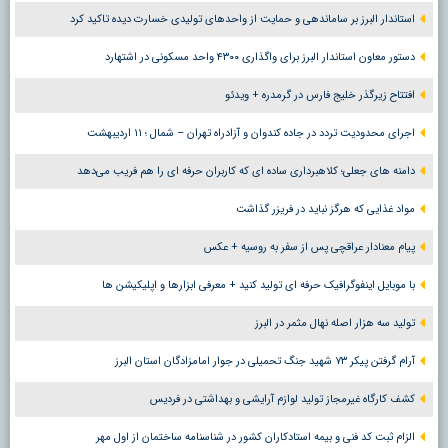
استاندار البرز بر ساماندهی و حمایت از واحدهای تولیدی خسارت دیده تاکید کرد
دستور معاون استاندار البرز برای واگذاری ۴۳۰۰ واحد مسکونی در اشتهارد
افتتاح زیرگذر خلیج فارس در گرمدره + ویدئو
اجرای محدودیت تردد در جاده کندوان و آزادراه تهران – شمال ؛ ١١ اردیبهشت
دامنه های جعلی؛ کلاهبرداری ساده ای که کاربران حرفه ای را هم فریب می‌دهد
مواد غذایی که هرگز نباید در فریزر گذاشت
پیام معنادار عراقچی پس از سفر به روسیه + عکس
با موبایل اینفوگرافیک حرفه ای تولید کنید + معرفی ابزارها و اپلیکیشن ها
تولید سه هزار اصله نهال مثمر در البرز
آرام گرفتن پیکر ۷۳ شهید جنگ تحمیلی در جوار امامزادگان استان البرز
کشف کارگاه غیرمجاز تولید لوازم آرایشی و بهداشتی در فردیس
الزام ثبت کد فنی و بیمه استادکاران کشور در شناسنامه ساختمان از اول مهر