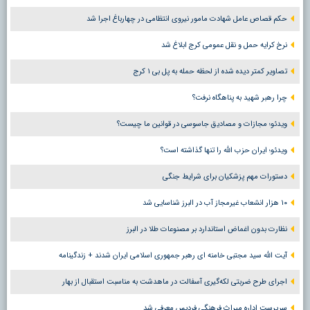
حکم قصاص عامل شهادت مامور نیروی انتظامی در چهارباغ اجرا شد
نرخ کرایه حمل و نقل عمومی کرج ابلاغ شد
تصاویر کمتر دیده شده از لحظه حمله به پل بی ۱ کرج
چرا رهبر شهید به پناهگاه نرفت؟
ویدئو؛ مجازات و مصادیق جاسوسی در قوانین ما چیست؟
ویدئو؛ ایران حزب الله را تنها گذاشته است؟
دستورات مهم پزشکیان برای شرایط جنگی
۱۰ هزار انشعاب غیرمجاز آب در البرز شناسایی شد
نظارت بدون اغماض استاندارد بر مصنوعات طلا در البرز
آیت الله سید مجتبی خامنه ای رهبر جمهوری اسلامی ایران شدند + زندگینامه
اجرای طرح ضربتی لکه‌گیری آسفالت در ماهدشت به مناسبت استقبال از بهار
سرپرست اداره میراث فرهنگی فردیس معرفی شد