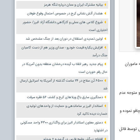
بیانیه مشترک ایران و عمان درباره تنگه هرمز
هشدار آتش نشانی کرج در خصوص احتمال وقوع طوفان
شروع کلاس های عملی و کارگاهی دانشگاه آزاد البرز/ حضور
اختیاری است
اولین تمدیدی استقلال در دوران بعد از جنگ مشخص شد
افزایش یکباره قیمت خودرو ؛ صدای وزیر هم از دست کاسبان
جنگ درآمد
 ماموران
پیام جدید رهبر انقلاب؛ آینده درخشان منطقه بدون آمریکا در
حال رقم خوردن است
۶۵۰۰ تُن سلاح در ۲۴ ساعت گذشته از آمریکا به اسرائیل ارسال
شد
 متوجه عدم
دستگیری سارق باغ ویلاهای کرج و کشف ۵۶ فقره سرقت
استاندار البرز بر ساماندهی و حمایت از واحدهای تولیدی
همان چاقو نموده و
خسارت دیده تاکید کرد
دستور معاون استاندار البرز برای واگذاری ۴۳۰۰ واحد مسکونی
ل توسط قاتل
در اشتهارد
افتتاح زیرگذر خلیج فارس در گرمدره + ویدئو