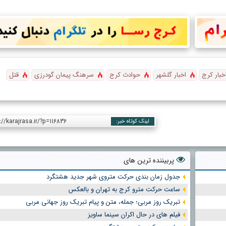
خبار کرج
اخبار گلشهر
حوادث کرج
سرهنگ پیمان گودرزی
قتل
://karajrasa.ir/?p=116836
لینک کوتاه خبر:
پربیننده ترین های
جدول زمان بندی حرکت متروی شهر جدید هشتگرد
ساعت حرکت مترو کرج به تهران و بالعکس
تبریک روز مربی؛ جمله، متن و پیام تبریک روز جهانی مربی
فیلم های در حال اکران سینما ساویز