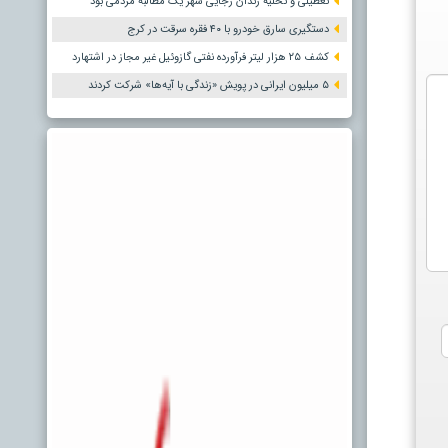
تعطیلی و تخلیه زندان رجایی شهر یک مطالبه مردمی بود
دستگیری سارق خودرو با ۴۰ فقره سرقت در کرج
کشف ۲۵ هزار لیتر فرآورده نفتی گازوئیل غیر مجاز در اشتهارد
۵ میلیون ایرانی در پویش «زندگی با آیه‌ها» شرکت کردند