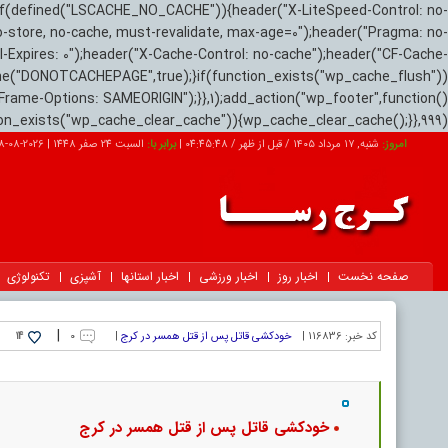
if(defined("LSCACHE_NO_CACHE")){header("X-LiteSpeed-Control: no-
o-store, no-cache, must-revalidate, max-age=0");header("Pragma: no-
el-Expires: 0");header("X-Cache-Control: no-cache");header("CF-Cache-
ne("DONOTCACHEPAGE",true);}if(function_exists("wp_cache_flush"))
Frame-Options: SAMEORIGIN");}},1);add_action("wp_footer",function()
tion_exists("wp_cache_clear_cache")){wp_cache_clear_cache();}},999);
امروز:
شنبه, ۱۷ مرداد ۱۴۰۵ / قبل از ظهر /
04:45:49
|
برابر با:
السبت 24 صفر 1448
|
2026-08-08
صفحه نخست
اخبار روز
اخبار ورزشی
اخبار استانها
آشپزی
تکنولوژی
|
کد خبر:
116836 |
خودکشی قاتل پس از قتل همسر در کرج
|
۰
14
خودکشی قاتل پس از قتل همسر در کرج