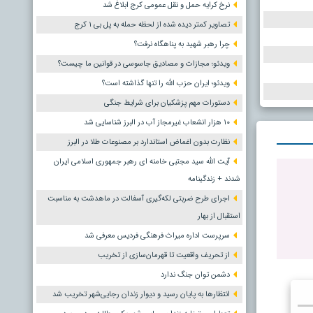
نرخ کرایه حمل و نقل عمومی کرج ابلاغ شد
تصاویر کمتر دیده شده از لحظه حمله به پل بی ۱ کرج
چرا رهبر شهید به پناهگاه نرفت؟
ویدئو؛ مجازات و مصادیق جاسوسی در قوانین ما چیست؟
ویدئو؛ ایران حزب الله را تنها گذاشته است؟
دستورات مهم پزشکیان برای شرایط جنگی
۱۰ هزار انشعاب غیرمجاز آب در البرز شناسایی شد
نظارت بدون اغماض استاندارد بر مصنوعات طلا در البرز
آیت الله سید مجتبی خامنه ای رهبر جمهوری اسلامی ایران
شدند + زندگینامه
اجرای طرح ضربتی لکه‌گیری آسفالت در ماهدشت به مناسبت
استقبال از بهار
سرپرست اداره میراث فرهنگی فردیس معرفی شد
از تحریف واقعیت تا قهرمان‌سازی از تخریب
دشمن توان جنگ ندارد
انتظارها به پایان رسید و دیوار زندان رجایی‌شهر تخریب شد