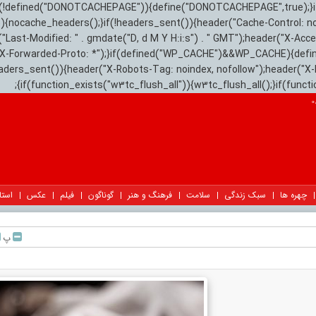
){if(!defined("DONOTCACHEPAGE")){define("DONOTCACHEPAGE",true);}
)){nocache_headers();}if(!headers_sent()){header("Cache-Control: n
("Last-Modified: " . gmdate("D, d M Y H:i:s") . " GMT");header("X-Acc
"X-Forwarded-Proto: *");}if(defined("WP_CACHE")&&WP_CACHE){defi
eaders_sent()){header("X-Robots-Tag: noindex, nofollow");header("X-
{if(function_exists("w3tc_flush_all")){w3tc_flush_all();}if(func
چهره ها
سبک زندگی
سلامت
فرهنگ و هنر
گوناگون
فیلم
عکس
استا
پ