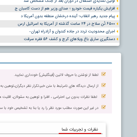
اولین تمدیدی استقلال در دوران بعد از جنگ مشخص شد
افزایش یکباره قیمت خودرو ؛ صدای وزیر هم از دست کاسبان ج
پیام جدید رهبر انقلاب؛ آینده درخشان منطقه بدون آمریکا د
۶۵۰۰ تُن سلاح در ۲۴ ساعت گذشته از آمریکا به اسرائیل ارس
اجرای محدودیت تردد در جاده کندوان و آزادراه تهران ̵
دستگیری سارق باغ ویلاهای کرج و کشف ۵۶ فقره سرقت
لطفا از نوشتن با حروف لاتین (فینگلیش) خودداری نمایید.
از ارسال دیدگاه های نامرتبط با متن خبر،تکرار نظر دیگران،توهین به
لطفا نظرات بدون بی احترامی ، افترا و توهین به مسٔولان، اقلیت ها
در غیر این صورت مطلب مورد نظر را رد یا بنا به تشخیص خود با مم
نظرات و تجربیات شما