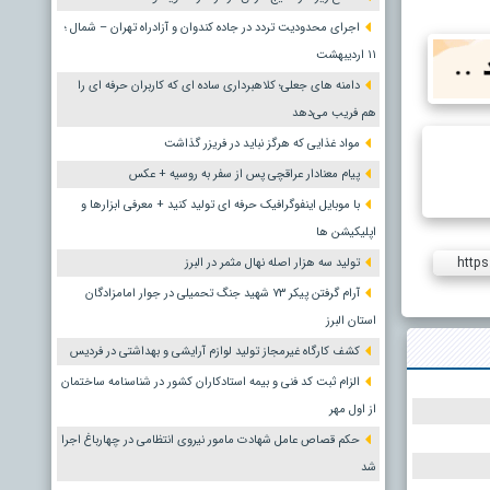
اجرای محدودیت تردد در جاده کندوان و آزادراه تهران – شمال ؛
١١ اردیبهشت
دامنه های جعلی؛ کلاهبرداری ساده ای که کاربران حرفه ای را
هم فریب می‌دهد
مواد غذایی که هرگز نباید در فریزر گذاشت
پیام معنادار عراقچی پس از سفر به روسیه + عکس
با موبایل اینفوگرافیک حرفه ای تولید کنید + معرفی ابزارها و
اپلیکیشن ها
https
تولید سه هزار اصله نهال مثمر در البرز
آرام گرفتن پیکر ۷۳ شهید جنگ تحمیلی در جوار امامزادگان
استان البرز
کشف کارگاه غیرمجاز تولید لوازم آرایشی و بهداشتی در فردیس
الزام ثبت کد فنی و بیمه استادکاران کشور در شناسنامه ساختمان
از اول مهر
حکم قصاص عامل شهادت مامور نیروی انتظامی در چهارباغ اجرا
شد