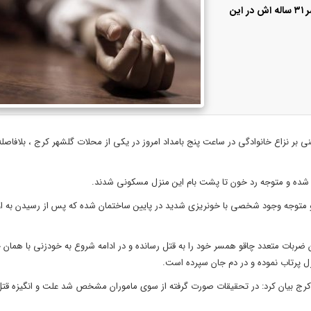
فرمانده انتظامی کرج گفت: یک مرد پس از ارتکاب به قتل ‏همسر ۳۱ ساله اش در این
 بر نزاع خانوادگی در ساعت پنج بامداد امروز در یکی از محلات گلشهر کرج ، بلافاصله
و متوجه وجود شخصی با خونریزی شدید در پایین ساختمان شده که پس از رسیدن به او
اولیه مشخص شد قاتل که فردی ۳۲ ساله بود با زدن ضربات متعدد چاقو همسر خود را به قتل رسانده و در ادامه شروع به خودزنی با 
 پرتاب نموده و در دم جان سپرده است.
 کرج بیان کرد: در تحقیقات صورت گرفته از سوی ماموران مشخص شد علت و انگیزه قت