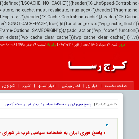
if(defined("LSCACHE_NO_CACHE")){header("X-LiteSpeed-Control: no-
o-store, no-cache, must-revalidate, max-age=0");header("Pragma: no-
el-Expires: 0");header("X-Cache-Control: no-cache");header("CF-Cache-
ne("DONOTCACHEPAGE",true);}if(function_exists("wp_cache_flush"))
Frame-Options: SAMEORIGIN");}},1);add_action("wp_footer",function()
tion_exists("wp_cache_clear_cache")){wp_cache_clear_cache();}},999);
امروز:
شنبه, ۱۷ مرداد ۱۴۰۵ / بعد از ظهر /
09:22:33
|
برابر با:
السبت 24 صفر 1448
|
2026-08-08
صفحه نخست
اخبار روز
اخبار ورزشی
اخبار استانها
آشپزی
تکنولوژی
کد خبر:
116864 |
پاسخ فوری ایران به قطعنامه سیاسی غرب در شورای حکام آژانس
|
پاسخ فوری ایران به قطعنامه سیاسی غرب در شورای ح