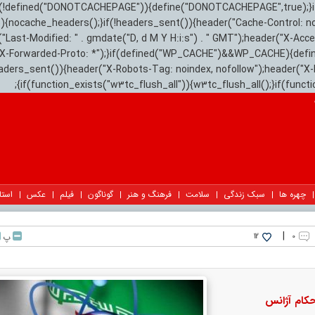
){if(!defined("DONOTCACHEPAGE")){define("DONOTCACHEPAGE",true);}
)){nocache_headers();}if(!headers_sent()){header("Cache-Control: n
("Last-Modified: " . gmdate("D, d M Y H:i:s") . " GMT");header("X-Acc
"X-Forwarded-Proto: *");}if(defined("WP_CACHE")&&WP_CACHE){defi
eaders_sent()){header("X-Robots-Tag: noindex, nofollow");header("X-
{if(function_exists("w3tc_flush_all")){w3tc_flush_all();}if(func
چهره ها
سبک زندگی
سلامت
فرهنگ و هنر
گوناگون
فیلم
عکس
استا
|
۰
پ
12
کام آژانس