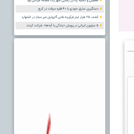
تعطیلی و تخلیه زندان رجایی شهر یک مطالبه مردمی بود
دستگیری سارق خودرو با ۴۰ فقره سرقت در کرج
کشف ۲۵ هزار لیتر فرآورده نفتی گازوئیل غیر مجاز در اشتهارد
۵ میلیون ایرانی در پویش «زندگی با آیه‌ها» شرکت کردند