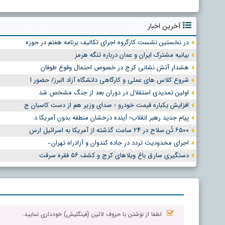
آخرین اخبار
در نخستین نشست کارگروه اجرای تکالیف برنامه هفتم در حوزه
بیانیه مشترک ایران و عمان درباره تنگه هرمز
هشدار آتش نشانی کرج در خصوص احتمال وقوع طوفان
شروع کلاس های عملی و کارگاهی دانشگاه آزاد البرز/ حضور ا
اولین تمدیدی استقلال در دوران بعد از جنگ مشخص شد
افزایش یکباره قیمت خودرو ؛ صدای وزیر هم از دست کاسبان ج
پیام جدید رهبر انقلاب؛ آینده درخشان منطقه بدون آمریکا د
۶۵۰۰ تُن سلاح در ۲۴ ساعت گذشته از آمریکا به اسرائیل ارس
اجرای محدودیت تردد در جاده کندوان و آزادراه تهران ̵
دستگیری سارق باغ ویلاهای کرج و کشف ۵۶ فقره سرقت
لطفا از نوشتن با حروف لاتین (فینگلیش) خودداری نمایید.