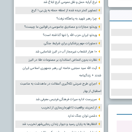
نرخ کرایه حمل و نقل عمومی کرج ابلاغ شد
تصاویر کمتر دیده شده از لحظه حمله به پل بی ۱ کرج
چرا رهبر شهید به پناهگاه نرفت؟
ویدئو؛ مجازات و مصادیق جاسوسی در قوانین ما چیست؟
ویدئو؛ ایران حزب الله را تنها گذاشته است؟
دستورات مهم پزشکیان برای شرایط جنگی
۱۰ هزار انشعاب غیرمجاز آب در البرز شناسایی شد
نظارت بدون اغماض استاندارد بر مصنوعات طلا در البرز
آیت الله سید مجتبی خامنه ای رهبر جمهوری اسلامی ایران
شدند + زندگینامه
اجرای طرح ضربتی لکه‌گیری آسفالت در ماهدشت به مناسبت
استقبال از بهار
سرپرست اداره میراث فرهنگی فردیس معرفی شد
از تحریف واقعیت تا قهرمان‌سازی از تخریب
دشمن توان جنگ ندارد
انتظارها به پایان رسید و دیوار زندان رجایی‌شهر تخریب شد