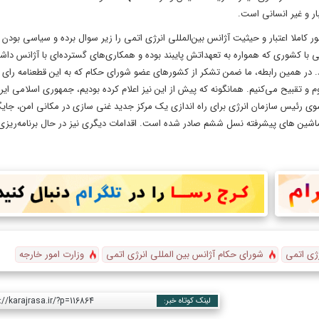
ار و غیر انسانی است.
ر کاملا اعتبار و حیثیت آژانس بین‌المللی انرژی اتمی را زیر سوال برده و سیاسی بودن
ی با کشوری که همواره به تعهداتش پایبند بوده و همکاری‌های گسترده‌ای با آژانس داش
. در همین رابطه، ما ضمن تشکر از کشورهای عضو شورای حکام که به این قطعنامه رای م
 و تقبیح می‌کنیم. همانگونه که پیش از این نیز اعلام کرده بودیم، جمهوری اسلامی ایرا
سوی رئیس سازمان انرژی برای راه اندازی یک مرکز جدید غنی سازی در مکانی امن، جای
ماشین های پیشرفته نسل ششم صادر شده است. اقدامات دیگری نیز در حال برنامه‌ریز
رژی اتمی
شورای حکام آژانس بین المللی انرژی اتمی
وزارت امور خارجه
://karajrasa.ir/?p=116864
لینک کوتاه خبر: