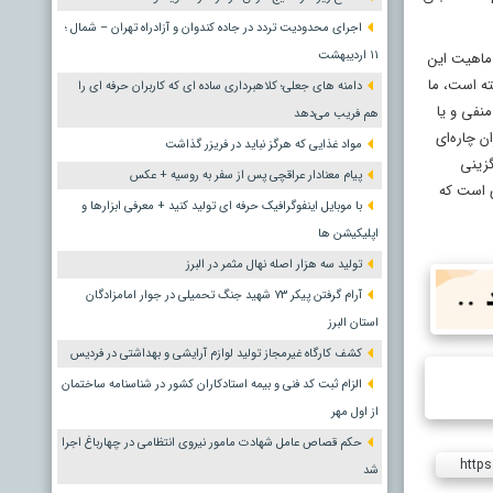
اجرای محدودیت تردد در جاده کندوان و آزادراه تهران – شمال ؛
١١ اردیبهشت
 ماهیت این
ته است، ما
دامنه های جعلی؛ کلاهبرداری ساده ای که کاربران حرفه ای را
نفی و یا
هم فریب می‌دهد
ن چاره‌ای
مواد غذایی که هرگز نباید در فریزر گذاشت
گزینی
پیام معنادار عراقچی پس از سفر به روسیه + عکس
ی است که
با موبایل اینفوگرافیک حرفه ای تولید کنید + معرفی ابزارها و
اپلیکیشن ها
تولید سه هزار اصله نهال مثمر در البرز
آرام گرفتن پیکر ۷۳ شهید جنگ تحمیلی در جوار امامزادگان
استان البرز
کشف کارگاه غیرمجاز تولید لوازم آرایشی و بهداشتی در فردیس
الزام ثبت کد فنی و بیمه استادکاران کشور در شناسنامه ساختمان
از اول مهر
حکم قصاص عامل شهادت مامور نیروی انتظامی در چهارباغ اجرا
https
شد