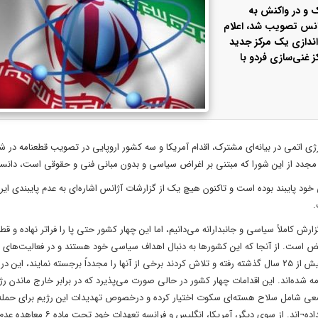
رک و در واکنش به
انس تصویب شد، اعلام
‌اندازی یک مرکز جدید
 غنی‌سازی فردو با
ژی اتمی در بیانه‌ای مشترک، اقدام آمریکا و سه کشور اروپایی در تصویب قطعنامه در ش
اری مجدد از این شورا که مبتنی بر اغراض سیاسی و بدون مبانی فنی و حقوقی است، دانس
خود پایبند بوده است و تاکنون هیچ یک از گزارشات آژانس اشاره‌ای به عدم پایبندی ایرا
.
املاً سیاسی و جانبدارانه می‌دانیم، اما این چهار کشور حتی پا را فراتر نهاده و قطعن
قض است. از آنجا که این کشورها به دنبال اهداف سیاسی خود هستند و در فعالیت‌های 
هسته‌ای ایران نیز نکته ابهامی را پیدا نکردند، به سراغ ادعاهای مربوط به بیش از ۲۵ سال گذشته رفته و تلاش کردند برخی از آنها را مجدداً برجسته نم
وط به گذشته برابر قطعنامه نوامبر ۲۰۱۵ آژانس مختومه شده‌اند. این اقدامات چهار کشور در حالی صورت می‌پذیرد که در برابر خارج ماندن ر
معی شامل سلاح هسته‌ای سکوت اختیار کرده و درخصوص تهدیدات این رژیم برای حمله 
تاسیسات صلح‌آمیز هسته‌ای کشورهای عضو معاهده اقدامی را نیز انجام نداده¬اند. از 