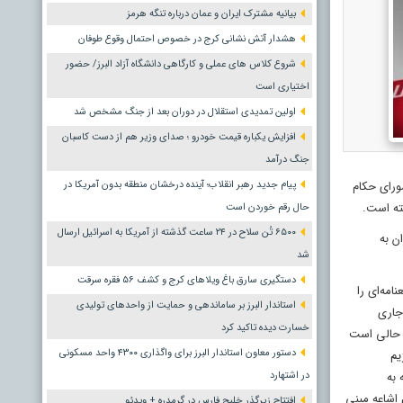
بیانیه مشترک ایران و عمان درباره تنگه هرمز
هشدار آتش نشانی کرج در خصوص احتمال وقوع طوفان
شروع کلاس های عملی و کارگاهی دانشگاه آزاد البرز/ حضور
اختیاری است
اولین تمدیدی استقلال در دوران بعد از جنگ مشخص شد
افزایش یکباره قیمت خودرو ؛ صدای وزیر هم از دست کاسبان
جنگ درآمد
ورای حکام
پیام جدید رهبر انقلاب؛ آینده درخشان منطقه بدون آمریکا در
ته است.
حال رقم خوردن است
۶۵۰۰ تُن سلاح در ۲۴ ساعت گذشته از آمریکا به اسرائیل ارسال
ن به
شد
دستگیری سارق باغ ویلاهای کرج و کشف ۵۶ فقره سرقت
امه‌ای را
استاندار البرز بر ساماندهی و حمایت از واحدهای تولیدی
جاری
خسارت دیده تاکید کرد
ایند، این در حالی است
دستور معاون استاندار البرز برای واگذاری ۴۳۰۰ واحد مسکونی
ژیم
به
در اشتهارد
سوی دیگر، آمریکا، انگلیس و فرانسه تعهدات خود تحت ماده ۶ معاهده عدم اشاعه مبنی
افتتاح زیرگذر خلیج فارس در گرمدره + ویدئو