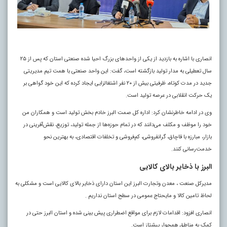
انصاری با اشاره به بازدید از یکی از واحدهای بزرگ احیا شده صنعتی استان که پس از ۲۵
سال تعطیلی به مدار تولید بازگشته است، گفت: این واحد صنعتی با همت تیم مدیریتی
جدید در مدت کوتاه، ظرفیتی بیش از ۲۰ نفر اشتغالزایی ایجاد کرده که این خود گواهی بر
یک حرکت انقلابی در عرصه تولید است.
وی در ادامه خاطرنشان کرد: اداره کل صمت البرز خادم بخش تولید است و همکاران من
خود را موظف و مکلف می‌دانند که در تمام حوزه‌ها از جمله تولید، توزیع، نقش‌آفرینی در
بازار، مبارزه با قاچاق، گرانفروشی، کم‌فروشی و تخلفات اقتصادی، به بهترین نحو
خدمت‌رسانی کنند.
البرز با ذخایر بالای کالایی
مدیرکل صنعت ، معدن وتجارت البرز این استان دارای ذخایر بالای کالایی است و مشکلی به
لحاظ تامین کالا و مایحتاج عمومی در سطح استان نداریم .
انصاری افزود: اقدامات لازم برای مواقع اضطراری پیش بینی شده و استان البرز حتی در
کمک به مناطق همجوار پیشتاز است.