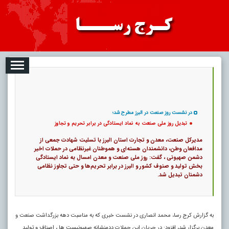
08
تبلیغات
درباره ما
ارتباط با ما
RSS
|
کد خبر:
117282 |
تبدیل روز ملی صنعت به نماد ایستادگی در برابر تحریم و تجاوز
|
12
۰
پ
در نشست روز صنعت در البرز مطرح شد؛
تبدیل روز ملی صنعت به نماد ایستادگی در برابر تحریم و تجاوز
مدیرکل صنعت، معدن و تجارت استان البرز با تسلیت شهادت جمعی از
مدافعان وطن، دانشمندان هسته‌ای و هموطنان غیرنظامی در حملات اخیر
دشمن صهیونی ، گفت: روز ملی صنعت و معدن امسال به نماد ایستادگی
بخش تولید و صنوف کشور و البرز در برابر تحریم‌ها و حتی تجاوز نظامی
دشمنان تبدیل شد.
به گزارش کرج رسا، محمد انصاری در نشست خبری که به مناسبت دهه بزرگداشت صنعت و
معدن برگزار شد، افزود: در جریان این حملات ددمنشانه صهیونیست ها ، اصناف و تولید