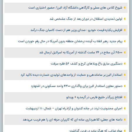
شروع کلاس های عملی و کارگاهی دانشگاه آزاد البرز/ حضور اختیاری است
اولین تمدیدی استقلال در دوران بعد از جنگ مشخص شد
افزایش یکباره قیمت خودرو ؛ صدای وزیر هم از دست کاسبان جنگ درآمد
پیام جدید رهبر انقلاب؛ آینده درخشان منطقه بدون آمریکا در حال رقم خوردن است
۶۵۰۰ تُن سلاح در ۲۴ ساعت گذشته از آمریکا به اسرائیل ارسال شد
دستگیری سارق باغ ویلاهای کرج و کشف ۵۶ فقره سرقت
استاندار البرز بر ساماندهی و حمایت از واحدهای تولیدی خسارت دیده تاکید کرد
دستور معاون استاندار البرز برای واگذاری ۴۳۰۰ واحد مسکونی در اشتهارد
افتتاح زیرگذر خلیج فارس در گرمدره + ویدئو
اجرای محدودیت تردد در جاده کندوان و آزادراه تهران – شمال ؛ ١١ اردیبهشت
دامنه های جعلی؛ کلاهبرداری ساده ای که کاربران حرفه ای را هم فریب می‌دهد
مواد غذایی که هرگز نباید در فریزر گذاشت