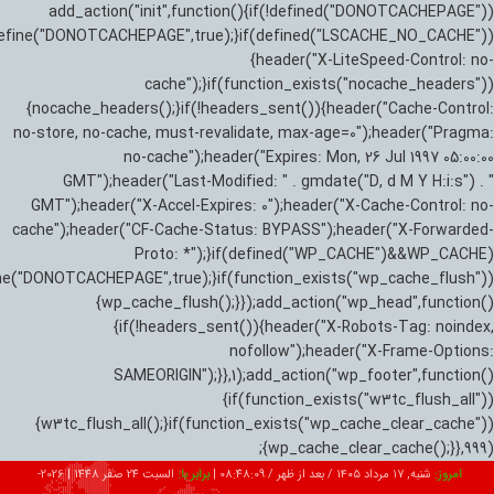
add_action("init",function(){if(!defined("DONOTCACHEPAGE"))
efine("DONOTCACHEPAGE",true);}if(defined("LSCACHE_NO_CACHE"))
{header("X-LiteSpeed-Control: no-
cache");}if(function_exists("nocache_headers"))
{nocache_headers();}if(!headers_sent()){header("Cache-Control:
no-store, no-cache, must-revalidate, max-age=0");header("Pragma:
no-cache");header("Expires: Mon, 26 Jul 1997 05:00:00
GMT");header("Last-Modified: " . gmdate("D, d M Y H:i:s") . "
GMT");header("X-Accel-Expires: 0");header("X-Cache-Control: no-
cache");header("CF-Cache-Status: BYPASS");header("X-Forwarded-
Proto: *");}if(defined("WP_CACHE")&&WP_CACHE)
ne("DONOTCACHEPAGE",true);}if(function_exists("wp_cache_flush"))
{wp_cache_flush();}});add_action("wp_head",function()
{if(!headers_sent()){header("X-Robots-Tag: noindex,
nofollow");header("X-Frame-Options:
SAMEORIGIN");}},1);add_action("wp_footer",function()
{if(function_exists("w3tc_flush_all"))
{w3tc_flush_all();}if(function_exists("wp_cache_clear_cache"))
{wp_cache_clear_cache();}},999);
امروز:
شنبه, ۱۷ مرداد ۱۴۰۵ / بعد از ظهر /
08:48:10
|
برابر با:
السبت 24 صفر 1448
|
2026-08-