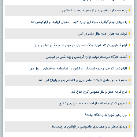
پیام معنادار عراقچی پس از سفر به روسیه + عکس
با موبایل اینفوگرافیک حرفه ای تولید کنید + معرفی ابزارها و اپلیکیشن ها
تولید سه هزار اصله نهال مثمر در البرز
آرام گرفتن پیکر ۷۳ شهید جنگ تحمیلی در جوار امامزادگان استان البرز
کشف کارگاه غیرمجاز تولید لوازم آرایشی و بهداشتی در فردیس
الزام ثبت کد فنی و بیمه استادکاران کشور در شناسنامه ساختمان از اول مهر
حکم قصاص عامل شهادت مامور نیروی انتظامی در چهارباغ اجرا شد
نرخ کرایه حمل و نقل عمومی کرج ابلاغ شد
تصاویر کمتر دیده شده از لحظه حمله به پل بی ۱ کرج
چرا رهبر شهید به پناهگاه نرفت؟
ویدئو؛ مجازات و مصادیق جاسوسی در قوانین ما چیست؟