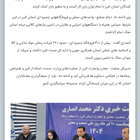
کنندگان استان البرز با تمام توان پای کار آمدند و به تنظیم بازار کمک کردند.
وی ادامه داد: تمام صنایع ، واحدهای صنفی و فروشگاههای زنجیره ای استان البرز در این
شرایط حساس همراه با دستگاههای اجرایی و نظارتی در تامین نیازهای کالایی مردم استان
سنگ تمام گذاشتند.
انصاری گفت : بیش از ۳۰۰ فروشگاه زنجیره ای ، حدود ۲۶۰ شرکت پخش مواد غذایی و کالا
و اتحادیه های صنفی استان همکاری خوبی با اداره کل صمت البرز داشتند و سربلند از
میدان جنگ با دشمن بیرون آمدند.
مدیرکل صنعت ، معدن وتجارت البرز از حمایت‌های وزارت صمت، استاندار البرز و همراهی
رسانه‌ها در انعکاس دستاوردها قدردانی کرد و ادامه داد: باید از صنعتگران و معدنکاران
استان که در این دوران ایستادگی کردند صمیمانه سپاسگزاری کنیم.