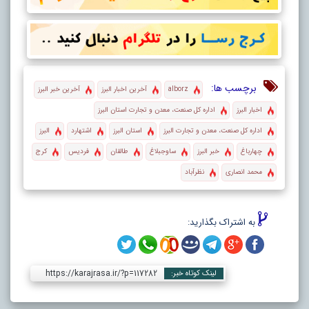
برچسب ها:
alborz
آخرین اخبار البرز
آخرین خبر البرز
اخبار البرز
اداره کل صنعت، معدن و تجارت استان البرز
اداره کل صنعت، معدن و تجارت البرز
استان البرز
اشتهارد
البرز
چهارباغ
خبر البرز
ساوجبلاغ
طالقان
فردیس
کرج
محمد انصاری
نظرآباد
به اشتراک بگذارید:
https://karajrasa.ir/?p=117282
لینک کوتاه خبر: