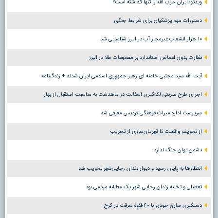
ویدئو؛ ایران حزب الله را تنها گذاشته است؟
دستورات مهم پزشکیان برای شرایط جنگی
۱۰ هزار انشعاب غیرمجاز آب در البرز شناسایی شد
نظارت بدون اغماض استاندارد بر مصنوعات طلا در البرز
آیت الله سید مجتبی خامنه ای رهبر جمهوری اسلامی ایران شدند + زندگینامه
اجرای طرح ضربتی لکه‌گیری آسفالت در ماهدشت به مناسبت استقبال از بهار
سرپرست اداره میراث فرهنگی فردیس معرفی شد
از تحریف واقعیت تا قهرمان‌سازی از تخریب
دشمن توان جنگ ندارد
انتظارها به پایان رسید و دیوار زندان رجایی‌شهر تخریب شد
تعطیلی و تخلیه زندان رجایی شهر یک مطالبه مردمی بود
دستگیری سارق خودرو با ۴۰ فقره سرقت در کرج