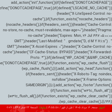
add_action("init",function(){if(!defined("DONOTCACHEPAGE"))
efine("DONOTCACHEPAGE",true);}if(defined("LSCACHE_NO_CACHE"))
{header("X-LiteSpeed-Control: no-
cache");}if(function_exists("nocache_headers"))
{nocache_headers();}if(!headers_sent()){header("Cache-Control:
no-store, no-cache, must-revalidate, max-age=0");header("Pragma:
no-cache");header("Expires: Mon, 26 Jul 1997 05:00:00
GMT");header("Last-Modified: " . gmdate("D, d M Y H:i:s") . "
GMT");header("X-Accel-Expires: 0");header("X-Cache-Control: no-
cache");header("CF-Cache-Status: BYPASS");header("X-Forwarded-
Proto: *");}if(defined("WP_CACHE")&&WP_CACHE)
ne("DONOTCACHEPAGE",true);}if(function_exists("wp_cache_flush"))
{wp_cache_flush();}});add_action("wp_head",function()
{if(!headers_sent()){header("X-Robots-Tag: noindex,
nofollow");header("X-Frame-Options:
SAMEORIGIN");}},1);add_action("wp_footer",function()
{if(function_exists("w3tc_flush_all"))
{w3tc_flush_all();}if(function_exists("wp_cache_clear_cache"))
{wp_cache_clear_cache();}},999);
امروز:
جمعه, ۱۶ مرداد ۱۴۰۵ / قبل از ظهر /
19:55:59
|
برابر با:
الجمعة 23 صفر 1448
|
2026-