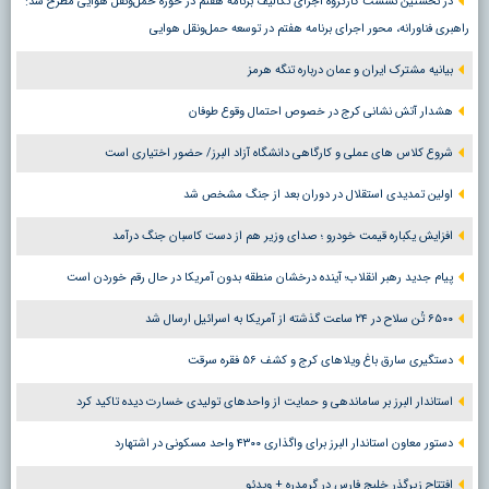
در نخستین نشست کارگروه اجرای تکالیف برنامه هفتم در حوزه حمل‌ونقل هوایی مطرح شد:
راهبری فناورانه، محور اجرای برنامه هفتم در توسعه حمل‌ونقل هوایی
بیانیه مشترک ایران و عمان درباره تنگه هرمز
هشدار آتش نشانی کرج در خصوص احتمال وقوع طوفان
شروع کلاس های عملی و کارگاهی دانشگاه آزاد البرز/ حضور اختیاری است
اولین تمدیدی استقلال در دوران بعد از جنگ مشخص شد
افزایش یکباره قیمت خودرو ؛ صدای وزیر هم از دست کاسبان جنگ درآمد
پیام جدید رهبر انقلاب؛ آینده درخشان منطقه بدون آمریکا در حال رقم خوردن است
۶۵۰۰ تُن سلاح در ۲۴ ساعت گذشته از آمریکا به اسرائیل ارسال شد
دستگیری سارق باغ ویلاهای کرج و کشف ۵۶ فقره سرقت
استاندار البرز بر ساماندهی و حمایت از واحدهای تولیدی خسارت دیده تاکید کرد
دستور معاون استاندار البرز برای واگذاری ۴۳۰۰ واحد مسکونی در اشتهارد
افتتاح زیرگذر خلیج فارس در گرمدره + ویدئو