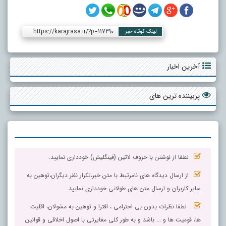
https://karajrasa.ir/?p=117290
لینک کوتاه خبر:
آخرین اخبار
پربیننده ترین های
لطفا از نوشتن با حروف لاتین (فینگلیش) خودداری نمایید.
از ارسال دیدگاه های نامرتبط با متن خبر،تکرار نظر دیگران،توهین به
سایر کاربران و ارسال متن های طولانی خودداری نمایید.
لطفا نظرات بدون بی احترامی ، افترا و توهین به مسٔولان، اقلیت
ها، قومیت ها و ... باشد و به طور کلی مغایرتی با اصول اخلاقی و قوانین