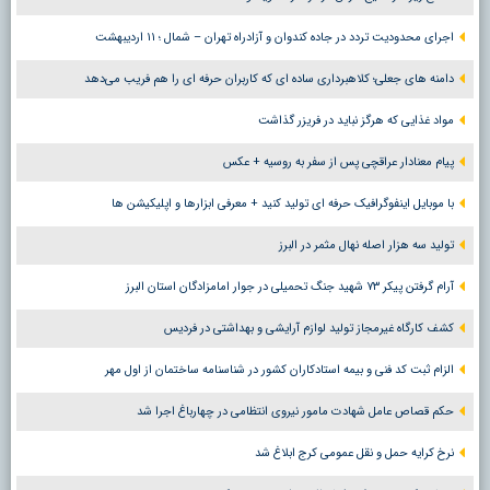
اجرای محدودیت تردد در جاده کندوان و آزادراه تهران – شمال ؛ ١١ اردیبهشت
دامنه های جعلی؛ کلاهبرداری ساده ای که کاربران حرفه ای را هم فریب می‌دهد
مواد غذایی که هرگز نباید در فریزر گذاشت
پیام معنادار عراقچی پس از سفر به روسیه + عکس
با موبایل اینفوگرافیک حرفه ای تولید کنید + معرفی ابزارها و اپلیکیشن ها
تولید سه هزار اصله نهال مثمر در البرز
آرام گرفتن پیکر ۷۳ شهید جنگ تحمیلی در جوار امامزادگان استان البرز
کشف کارگاه غیرمجاز تولید لوازم آرایشی و بهداشتی در فردیس
الزام ثبت کد فنی و بیمه استادکاران کشور در شناسنامه ساختمان از اول مهر
حکم قصاص عامل شهادت مامور نیروی انتظامی در چهارباغ اجرا شد
نرخ کرایه حمل و نقل عمومی کرج ابلاغ شد