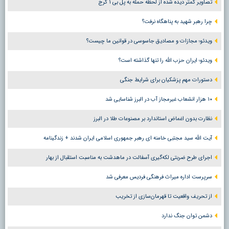
تصاویر کمتر دیده شده از لحظه حمله به پل بی ۱ کرج
چرا رهبر شهید به پناهگاه نرفت؟
ویدئو؛ مجازات و مصادیق جاسوسی در قوانین ما چیست؟
ویدئو؛ ایران حزب الله را تنها گذاشته است؟
دستورات مهم پزشکیان برای شرایط جنگی
۱۰ هزار انشعاب غیرمجاز آب در البرز شناسایی شد
نظارت بدون اغماض استاندارد بر مصنوعات طلا در البرز
آیت الله سید مجتبی خامنه ای رهبر جمهوری اسلامی ایران شدند + زندگینامه
اجرای طرح ضربتی لکه‌گیری آسفالت در ماهدشت به مناسبت استقبال از بهار
سرپرست اداره میراث فرهنگی فردیس معرفی شد
از تحریف واقعیت تا قهرمان‌سازی از تخریب
دشمن توان جنگ ندارد