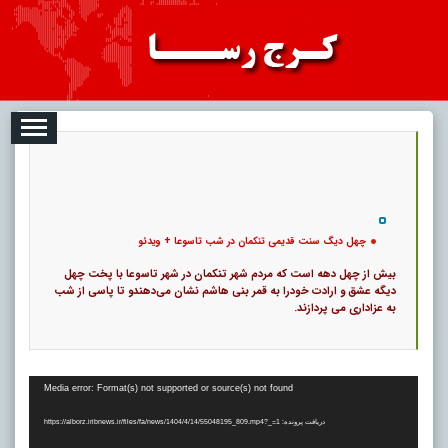
08-07
تبلیغات
درباره ما
ارتباط با ما
RSS
|
کد خبر:
117290 |
چهل دیگ سنت قدیمی تنکمان در شب تاسوعا + ویدئو
|
۰
9
پ
چهل دیگ سنت قدیمی تنکمان در شب تاسوعا + ویدئو
بیش از چهل دهه است که مردم شهر تنکمان در شهر تاسوعا با پخت چهل
دیگه عشق و ارادت خودرا به قمر بنی هاشم نشان می‌دهندو تا پاسی از شب
به عزاداری می پردازند.
نمایشگر
Media error: Format(s) not supported or source(s) not found
ویدیو
دریافت پرونده: https://alborz.iribnews.ir/files/fa/news/1404/4/14/55048195_809.mp4?_=1