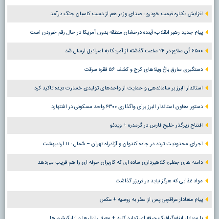
افزایش یکباره قیمت خودرو ؛ صدای وزیر هم از دست کاسبان جنگ درآمد
پیام جدید رهبر انقلاب؛ آینده درخشان منطقه بدون آمریکا در حال رقم خوردن است
۶۵۰۰ تُن سلاح در ۲۴ ساعت گذشته از آمریکا به اسرائیل ارسال شد
دستگیری سارق باغ ویلاهای کرج و کشف ۵۶ فقره سرقت
استاندار البرز بر ساماندهی و حمایت از واحدهای تولیدی خسارت دیده تاکید کرد
دستور معاون استاندار البرز برای واگذاری ۴۳۰۰ واحد مسکونی در اشتهارد
افتتاح زیرگذر خلیج فارس در گرمدره + ویدئو
اجرای محدودیت تردد در جاده کندوان و آزادراه تهران – شمال ؛ ١١ اردیبهشت
دامنه های جعلی؛ کلاهبرداری ساده ای که کاربران حرفه ای را هم فریب می‌دهد
مواد غذایی که هرگز نباید در فریزر گذاشت
پیام معنادار عراقچی پس از سفر به روسیه + عکس
با موبایل اینفوگرافیک حرفه ای تولید کنید + معرفی ابزارها و اپلیکیشن ها