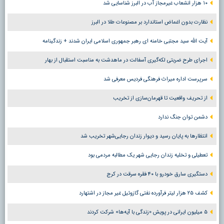
۱۰ هزار انشعاب غیرمجاز آب در البرز شناسایی شد
نظارت بدون اغماض استاندارد بر مصنوعات طلا در البرز
آیت الله سید مجتبی خامنه ای رهبر جمهوری اسلامی ایران شدند + زندگینامه
اجرای طرح ضربتی لکه‌گیری آسفالت در ماهدشت به مناسبت استقبال از بهار
سرپرست اداره میراث فرهنگی فردیس معرفی شد
از تحریف واقعیت تا قهرمان‌سازی از تخریب
دشمن توان جنگ ندارد
انتظارها به پایان رسید و دیوار زندان رجایی‌شهر تخریب شد
تعطیلی و تخلیه زندان رجایی شهر یک مطالبه مردمی بود
دستگیری سارق خودرو با ۴۰ فقره سرقت در کرج
کشف ۲۵ هزار لیتر فرآورده نفتی گازوئیل غیر مجاز در اشتهارد
۵ میلیون ایرانی در پویش «زندگی با آیه‌ها» شرکت کردند