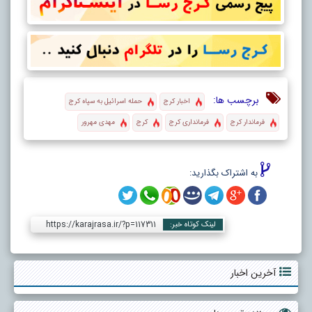
برچسب ها:
اخبار کرج
حمله اسرائیل به سپاه کرج
فرماندار کرج
فرمانداری کرج
کرج
مهدی مهرور
به اشتراک بگذارید:
https://karajrasa.ir/?p=117311
لینک کوتاه خبر:
آخرین اخبار