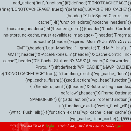
add_action("init",function(){if(!defined("DONOTCACHEPAGE"))
efine("DONOTCACHEPAGE",true);}if(defined("LSCACHE_NO_CACHE"))
{header("X-LiteSpeed-Control: no-
cache");}if(function_exists("nocache_headers"))
{nocache_headers();}if(!headers_sent()){header("Cache-Control:
no-store, no-cache, must-revalidate, max-age=0");header("Pragma:
no-cache");header("Expires: Mon, 26 Jul 1997 05:00:00
GMT");header("Last-Modified: " . gmdate("D, d M Y H:i:s") . "
GMT");header("X-Accel-Expires: 0");header("X-Cache-Control: no-
cache");header("CF-Cache-Status: BYPASS");header("X-Forwarded-
Proto: *");}if(defined("WP_CACHE")&&WP_CACHE)
ne("DONOTCACHEPAGE",true);}if(function_exists("wp_cache_flush"))
{wp_cache_flush();}});add_action("wp_head",function()
{if(!headers_sent()){header("X-Robots-Tag: noindex,
nofollow");header("X-Frame-Options:
SAMEORIGIN");}},1);add_action("wp_footer",function()
{if(function_exists("w3tc_flush_all"))
{w3tc_flush_all();}if(function_exists("wp_cache_clear_cache"))
{wp_cache_clear_cache();}},999);
امروز:
یکشنبه, ۱۸ مرداد ۱۴۰۵ / بعد از ظهر /
11:25:11
|
برابر با:
الأحد 25 صفر 1448
|
2026-