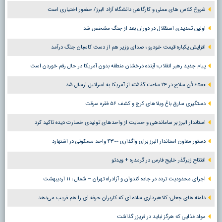
شروع کلاس های عملی و کارگاهی دانشگاه آزاد البرز/ حضور اختیاری است
اولین تمدیدی استقلال در دوران بعد از جنگ مشخص شد
افزایش یکباره قیمت خودرو ؛ صدای وزیر هم از دست کاسبان جنگ درآمد
پیام جدید رهبر انقلاب؛ آینده درخشان منطقه بدون آمریکا در حال رقم خوردن است
۶۵۰۰ تُن سلاح در ۲۴ ساعت گذشته از آمریکا به اسرائیل ارسال شد
دستگیری سارق باغ ویلاهای کرج و کشف ۵۶ فقره سرقت
استاندار البرز بر ساماندهی و حمایت از واحدهای تولیدی خسارت دیده تاکید کرد
دستور معاون استاندار البرز برای واگذاری ۴۳۰۰ واحد مسکونی در اشتهارد
افتتاح زیرگذر خلیج فارس در گرمدره + ویدئو
اجرای محدودیت تردد در جاده کندوان و آزادراه تهران – شمال ؛ ١١ اردیبهشت
دامنه های جعلی؛ کلاهبرداری ساده ای که کاربران حرفه ای را هم فریب می‌دهد
مواد غذایی که هرگز نباید در فریزر گذاشت