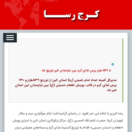
08-07
تبلیغات
درباره ما
ارتباط با ما
RSS
کد خبر:
117333 |
۵۳۹ هزار پرس غذای گرم بین نیازمندان البرز توزیع شد
|
۰
|
پ
9
۵۳۹ هزار پرس غذای گرم بین نیازمندان البرز توزیع شد
مدیرکل کمیته امداد امام خمینی (ره) استان البرز از توزیع ۵۳۹هزار و ۷۳۰
پرس غذای گرم در قالب پویش اطعام حسینی (ع) بین نیازمندان این استان
خبر داد.
رضا البرزی با اعلام این خبر افزود: در راستای گرامیداشت ایام سوگواری سید و سالار
شهیدان کربلا حضرت اباعبدالله الحسین (ع)، مراکز نیکوکاری استان البرز با اجرای پویش
«اطعام و احسان حسینی» اقدام به توزیع گسترده غذای گرم و بسته‌های معیشتی میان