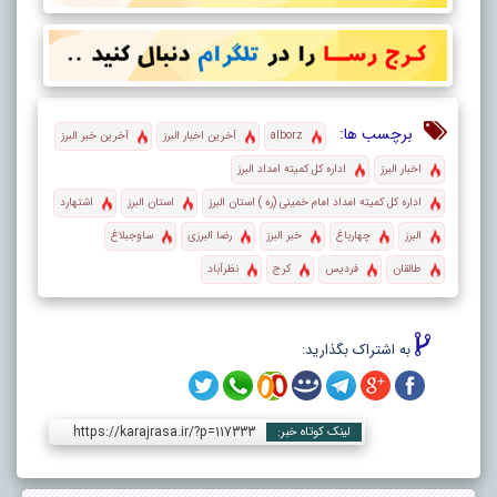
برچسب ها:
alborz
آخرین اخبار البرز
آخرین خبر البرز
اخبار البرز
اداره کل کمیته امداد البرز
اداره کل کمیته امداد امام خمینی (ره ) استان البرز
استان البرز
اشتهارد
البرز
چهارباغ
خبر البرز
رضا البرزی
ساوجبلاغ
طالقان
فردیس
کرج
نظرآباد
به اشتراک بگذارید:
https://karajrasa.ir/?p=117333
لینک کوتاه خبر: