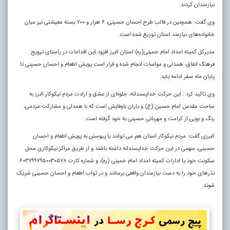
نیازمندان کردند.
وی گفت: همچنین در قالب طرح احسان حسینی، ۶ هزار و ۷۰۰ بسته معیشتی نیز میان
خانواده‌های نیازمند استان توزیع شده است.
مدیرکل کمیته امداد امام خمینی(ره) استان البرز افزود:این اقدامات در راستای ترویج
فرهنگ انفاق، همدلی و مواسات انجام شده و قرار است پویش اطعام و احسان حسینی تا
پایان ماه صفر ادامه یابد.
وی تاکید کرد : این حرکت خداپسندانه، جلوه‌ای از عشق و ارادت مردم نیکوکار البرز به
ساحت مقدس امام حسین (ع) و یاران باوفایش است که با همدلی و مشارکت مردمی،
رنگ و بویی از کرامت و مهربانی حسینی به خود گرفته است.
البرزی گفت: مردم نیکوکار استان هم می توانند با پیوستن به پویش اطعام و احسان
حسینی، سهمی در این حرکت خداپسندانه داشته باشند و از طریق مراکز نیکوکاری محل
سکونت خود یا ادارات کمیته امداد امام خمینی (ره)، و شماره کارت ۶۰۳۷۹۹۷۹۵۰۰۳۰۵۷۸
نذرهای خود را به دست نیازمندان واقعی برسانند و در ثواب اطعام و احسان حسینی شریک
شوند.