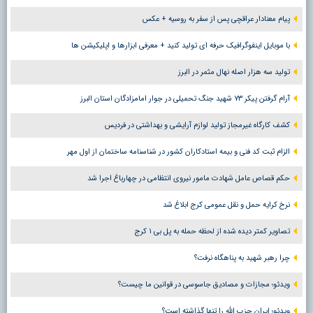
پیام معنادار عراقچی پس از سفر به روسیه + عکس
با موبایل اینفوگرافیک حرفه ای تولید کنید + معرفی ابزارها و اپلیکیشن ها
تولید سه هزار اصله نهال مثمر در البرز
آرام گرفتن پیکر ۷۳ شهید جنگ تحمیلی در جوار امامزادگان استان البرز
کشف کارگاه غیرمجاز تولید لوازم آرایشی و بهداشتی در فردیس
الزام ثبت کد فنی و بیمه استادکاران کشور در شناسنامه ساختمان از اول مهر
حکم قصاص عامل شهادت مامور نیروی انتظامی در چهارباغ اجرا شد
نرخ کرایه حمل و نقل عمومی کرج ابلاغ شد
تصاویر کمتر دیده شده از لحظه حمله به پل بی ۱ کرج
چرا رهبر شهید به پناهگاه نرفت؟
ویدئو؛ مجازات و مصادیق جاسوسی در قوانین ما چیست؟
ویدئو؛ ایران حزب الله را تنها گذاشته است؟