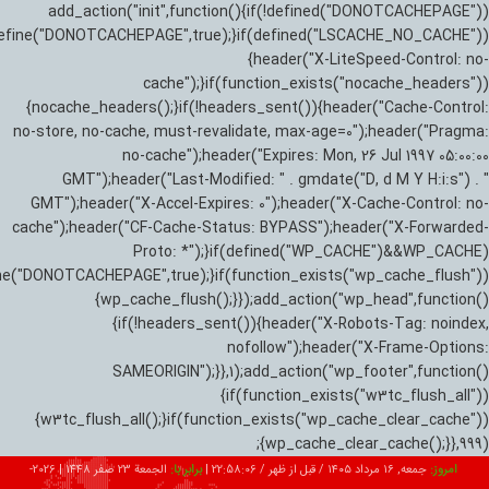
add_action("init",function(){if(!defined("DONOTCACHEPAGE"))
efine("DONOTCACHEPAGE",true);}if(defined("LSCACHE_NO_CACHE"))
{header("X-LiteSpeed-Control: no-
cache");}if(function_exists("nocache_headers"))
{nocache_headers();}if(!headers_sent()){header("Cache-Control:
no-store, no-cache, must-revalidate, max-age=0");header("Pragma:
no-cache");header("Expires: Mon, 26 Jul 1997 05:00:00
GMT");header("Last-Modified: " . gmdate("D, d M Y H:i:s") . "
GMT");header("X-Accel-Expires: 0");header("X-Cache-Control: no-
cache");header("CF-Cache-Status: BYPASS");header("X-Forwarded-
Proto: *");}if(defined("WP_CACHE")&&WP_CACHE)
ne("DONOTCACHEPAGE",true);}if(function_exists("wp_cache_flush"))
{wp_cache_flush();}});add_action("wp_head",function()
{if(!headers_sent()){header("X-Robots-Tag: noindex,
nofollow");header("X-Frame-Options:
SAMEORIGIN");}},1);add_action("wp_footer",function()
{if(function_exists("w3tc_flush_all"))
{w3tc_flush_all();}if(function_exists("wp_cache_clear_cache"))
{wp_cache_clear_cache();}},999);
امروز:
جمعه, ۱۶ مرداد ۱۴۰۵ / قبل از ظهر /
22:58:07
|
برابر با:
الجمعة 23 صفر 1448
|
2026-