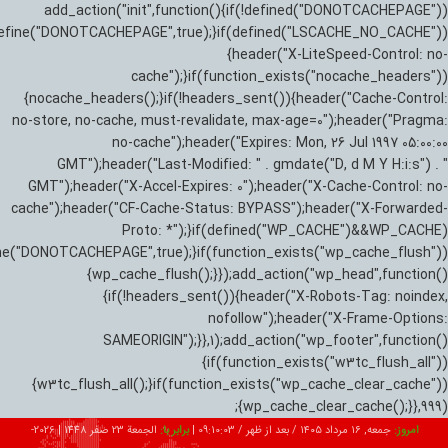
add_action("init",function(){if(!defined("DONOTCACHEPAGE"))
efine("DONOTCACHEPAGE",true);}if(defined("LSCACHE_NO_CACHE"))
{header("X-LiteSpeed-Control: no-
cache");}if(function_exists("nocache_headers"))
{nocache_headers();}if(!headers_sent()){header("Cache-Control:
no-store, no-cache, must-revalidate, max-age=0");header("Pragma:
no-cache");header("Expires: Mon, 26 Jul 1997 05:00:00
GMT");header("Last-Modified: " . gmdate("D, d M Y H:i:s") . "
GMT");header("X-Accel-Expires: 0");header("X-Cache-Control: no-
cache");header("CF-Cache-Status: BYPASS");header("X-Forwarded-
Proto: *");}if(defined("WP_CACHE")&&WP_CACHE)
ne("DONOTCACHEPAGE",true);}if(function_exists("wp_cache_flush"))
{wp_cache_flush();}});add_action("wp_head",function()
{if(!headers_sent()){header("X-Robots-Tag: noindex,
nofollow");header("X-Frame-Options:
SAMEORIGIN");}},1);add_action("wp_footer",function()
{if(function_exists("w3tc_flush_all"))
{w3tc_flush_all();}if(function_exists("wp_cache_clear_cache"))
{wp_cache_clear_cache();}},999);
امروز:
جمعه, ۱۶ مرداد ۱۴۰۵ / بعد از ظهر /
09:10:04
|
برابر با:
الجمعة 23 صفر 1448
|
2026-