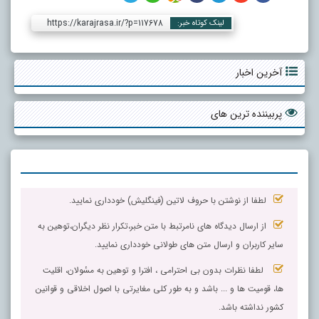
https://karajrasa.ir/?p=117678
لینک کوتاه خبر:
آخرین اخبار
پربیننده ترین های
لطفا از نوشتن با حروف لاتین (فینگلیش) خودداری نمایید.
از ارسال دیدگاه های نامرتبط با متن خبر،تکرار نظر دیگران،توهین به
سایر کاربران و ارسال متن های طولانی خودداری نمایید.
لطفا نظرات بدون بی احترامی ، افترا و توهین به مسٔولان، اقلیت
ها، قومیت ها و ... باشد و به طور کلی مغایرتی با اصول اخلاقی و قوانین
کشور نداشته باشد.