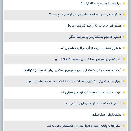
چرا رهبر شهید به پناهگاه نرفت؟
ویدئو؛ مجازات و مصادیق جاسوسی در قوانین ما چیست؟
ویدئو؛ ایران حزب الله را تنها گذاشته است؟
دستورات مهم پزشکیان برای شرایط جنگی
۱۰ هزار انشعاب غیرمجاز آب در البرز شناسایی شد
نظارت بدون اغماض استاندارد بر مصنوعات طلا در البرز
آیت الله سید مجتبی خامنه ای رهبر جمهوری اسلامی ایران شدند + زندگینامه
اجرای طرح ضربتی لکه‌گیری آسفالت در ماهدشت به مناسبت استقبال از بهار
سرپرست اداره میراث فرهنگی فردیس معرفی شد
از تحریف واقعیت تا قهرمان‌سازی از تخریب
دشمن توان جنگ ندارد
انتظارها به پایان رسید و دیوار زندان رجایی‌شهر تخریب شد