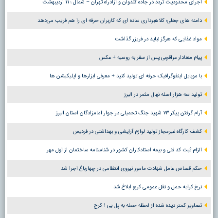
اجرای محدودیت تردد در جاده کندوان و آزادراه تهران – شمال ؛ ١١ اردیبهشت
دامنه های جعلی؛ کلاهبرداری ساده ای که کاربران حرفه ای را هم فریب می‌دهد
مواد غذایی که هرگز نباید در فریزر گذاشت
پیام معنادار عراقچی پس از سفر به روسیه + عکس
با موبایل اینفوگرافیک حرفه ای تولید کنید + معرفی ابزارها و اپلیکیشن ها
تولید سه هزار اصله نهال مثمر در البرز
آرام گرفتن پیکر ۷۳ شهید جنگ تحمیلی در جوار امامزادگان استان البرز
کشف کارگاه غیرمجاز تولید لوازم آرایشی و بهداشتی در فردیس
الزام ثبت کد فنی و بیمه استادکاران کشور در شناسنامه ساختمان از اول مهر
حکم قصاص عامل شهادت مامور نیروی انتظامی در چهارباغ اجرا شد
نرخ کرایه حمل و نقل عمومی کرج ابلاغ شد
تصاویر کمتر دیده شده از لحظه حمله به پل بی ۱ کرج