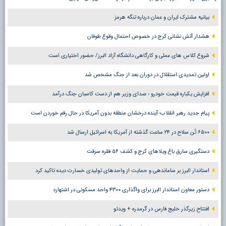
بیانیه مشترک ایران و عمان درباره تنگه هرمز
هشدار آتش نشانی کرج در خصوص احتمال وقوع طوفان
شروع کلاس های عملی و کارگاهی دانشگاه آزاد البرز/ حضور اختیاری است
اولین تمدیدی استقلال در دوران بعد از جنگ مشخص شد
افزایش یکباره قیمت خودرو ؛ صدای وزیر هم از دست کاسبان جنگ درآمد
پیام جدید رهبر انقلاب؛ آینده درخشان منطقه بدون آمریکا در حال رقم خوردن است
۶۵۰۰ تُن سلاح در ۲۴ ساعت گذشته از آمریکا به اسرائیل ارسال شد
دستگیری سارق باغ ویلاهای کرج و کشف ۵۶ فقره سرقت
استاندار البرز بر ساماندهی و حمایت از واحدهای تولیدی خسارت دیده تاکید کرد
دستور معاون استاندار البرز برای واگذاری ۴۳۰۰ واحد مسکونی در اشتهارد
افتتاح زیرگذر خلیج فارس در گرمدره + ویدئو