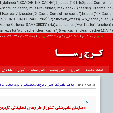
if(defined("LSCACHE_NO_CACHE")){header("X-LiteSpeed-Control: no-
o-store, no-cache, must-revalidate, max-age=0");header("Pragma: no-
el-Expires: 0");header("X-Cache-Control: no-cache");header("CF-Cache-
ne("DONOTCACHEPAGE",true);}if(function_exists("wp_cache_flush"))
Frame-Options: SAMEORIGIN");}},1);add_action("wp_footer",function()
tion_exists("wp_cache_clear_cache")){wp_cache_clear_cache();}},999);
امروز:
جمعه, ۱۶ مرداد ۱۴۰۵ / قبل از ظهر /
02:22:30
|
برابر با:
الجمعة 23 صفر 1448
|
2026-08-07
صفحه نخست
اخبار روز
اخبار ورزشی
اخبار استانها
آشپزی
تکنولوژی
کد خبر:
117706 |
سازمان دامپزشکی کشور از طرح‌های تحقیقاتی کاربردی حمایت می‌ک
سازمان دامپزشکی کشور از طرح‌های تحقیقاتی کاربرد