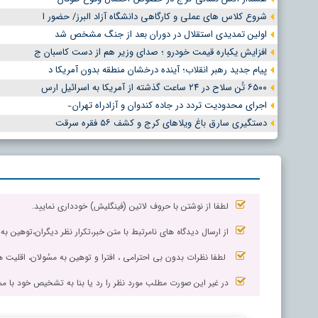
شروع کلاس های عملی و کارگاهی دانشگاه آزاد البرز/ حضور ا
اولین تمدیدی استقلال در دوران بعد از جنگ مشخص شد
افزایش یکباره قیمت خودرو ؛ صدای وزیر هم از دست کاسبان ج
پیام جدید رهبر انقلاب؛ آینده درخشان منطقه بدون آمریکا د
۶۵۰۰ تُن سلاح در ۲۴ ساعت گذشته از آمریکا به اسرائیل ارس
اجرای محدودیت تردد در جاده کندوان و آزادراه تهران ̵
دستگیری سارق باغ ویلاهای کرج و کشف ۵۶ فقره سرقت
لطفا از نوشتن با حروف لاتین (فینگلیش) خودداری نمایید.
از ارسال دیدگاه های نامرتبط با متن خبر،تکرار نظر دیگران،توهین به
لطفا نظرات بدون بی احترامی ، افترا و توهین به مسٔولان، اقلیت ها
در غیر این صورت مطلب مورد نظر را رد یا بنا به تشخیص خود با مم