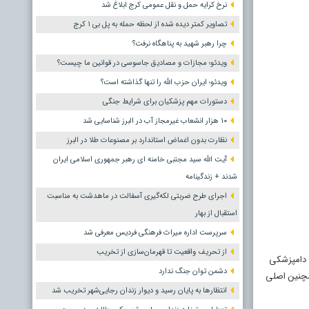
نرخ کرایه حمل و نقل عمومی کرج ابلاغ شد
تصاویر کمتر دیده شده از لحظه حمله به پل بی ۱ کرج
چرا رهبر شهید به پناهگاه نرفت؟
ویدئو؛ مجازات و مصادیق جاسوسی در قوانین ما چیست؟
ویدئو؛ ایران حزب الله را تنها گذاشته است؟
دستورات مهم پزشکیان برای شرایط جنگی
۱۰ هزار انشعاب غیرمجاز آب در البرز شناسایی شد
نظارت بدون اغماض استاندارد بر مصنوعات طلا در البرز
آیت الله سید مجتبی خامنه ای رهبر جمهوری اسلامی ایران
شدند + زندگینامه
اجرای طرح ضربتی لکه‌گیری آسفالت در ماهدشت به مناسبت
استقبال از بهار
سرپرست اداره میراث فرهنگی فردیس معرفی شد
از تحریف واقعیت تا قهرمان‌سازی از تخریب
 دامپزشکی
دشمن توان جنگ ندارد
مچنین اصلی
انتظارها به پایان رسید و دیوار زندان رجایی‌شهر تخریب شد