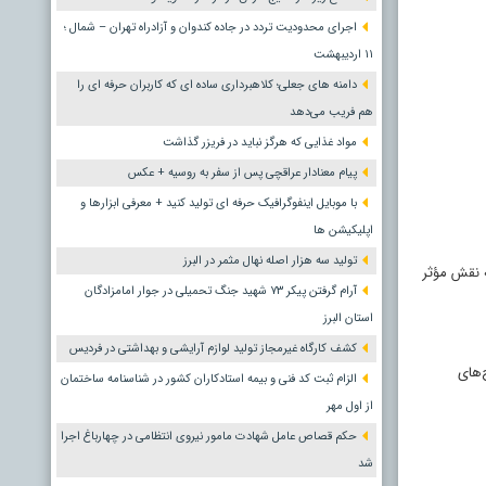
اجرای محدودیت تردد در جاده کندوان و آزادراه تهران – شمال ؛
١١ اردیبهشت
دامنه های جعلی؛ کلاهبرداری ساده ای که کاربران حرفه ای را
هم فریب می‌دهد
مواد غذایی که هرگز نباید در فریزر گذاشت
پیام معنادار عراقچی پس از سفر به روسیه + عکس
با موبایل اینفوگرافیک حرفه ای تولید کنید + معرفی ابزارها و
اپلیکیشن ها
تولید سه هزار اصله نهال مثمر در البرز
ه نقش مؤثر
آرام گرفتن پیکر ۷۳ شهید جنگ تحمیلی در جوار امامزادگان
استان البرز
کشف کارگاه غیرمجاز تولید لوازم آرایشی و بهداشتی در فردیس
‌های
الزام ثبت کد فنی و بیمه استادکاران کشور در شناسنامه ساختمان
از اول مهر
حکم قصاص عامل شهادت مامور نیروی انتظامی در چهارباغ اجرا
شد