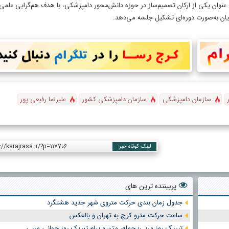
وان یکی از ارکان تصمیم‌ساز در حوزه دانش‌محور دامپزشکی، با هدف هم‌گرایی علمی،
یان به‌صورت دوره‌ای تشکیل جلسه می‌دهد.
سازمان دامپزشکی
سازمان دامپزشکی کشور
علیرضا رفیعی پور
://karajrasa.ir/?p=117706
لینک کوتاه خبر:
پربیننده ترین های
جدول زمان بندی حرکت متروی شهر جدید هشتگرد
ساعت حرکت مترو کرج به تهران و بالعکس
تبریک روز مربی؛ جمله، متن و پیام تبریک روز جهانی مربی