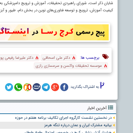
شایان ذکر است، شورای راهبردی تحقیقات، آموزش و ترویج دامپزشکی به عن
کیفیت آموزش، ترویج و توسعه فناوری‌های نوین در بخش دام، طیور و آبز
برچسب ها:
دکتر علی اسحاقی
دکتر علیرضا رفیعی پور
موسسه تحقیقات واکسن و سرمسازی رازی
به اشتراک بگذارید:
آخرین اخبار
در نخستین نشست کارگروه اجرای تکالیف برنامه هفتم در حوزه
بیانیه مشترک ایران و عمان درباره تنگه هرمز
هشدار آتش نشانی کرج در خصوص احتمال وقوع طوفان