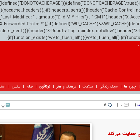
){if(!defined("DONOTCACHEPAGE")){define("DONOTCACHEPAGE",true);}
)){nocache_headers();}if(!headers_sent()){header("Cache-Control: n
("Last-Modified: " . gmdate("D, d M Y H:i:s") . " GMT");header("X-Acc
"X-Forwarded-Proto: *");}if(defined("WP_CACHE")&&WP_CACHE){defi
eaders_sent()){header("X-Robots-Tag: noindex, nofollow");header("X-
{if(function_exists("w3tc_flush_all")){w3tc_flush_all();}if(func
چهره ها
سبک زندگی
سلامت
فرهنگ و هنر
گوناگون
فیلم
عکس
استا
|
ند
|
۰
پ
14
ی حمایت می‌کند