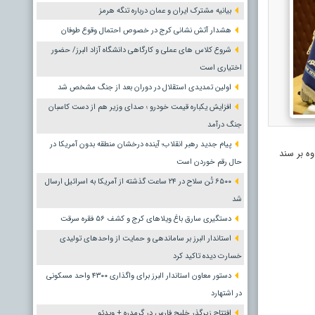
بیانیه مشترک ایران و عمان درباره تنگه هرمز
هشدار آتش نشانی کرج در خصوص احتمال وقوع طوفان
شروع کلاس های عملی و کارگاهی دانشگاه آزاد البرز/ حضور
اختیاری است
اولین تمدیدی استقلال در دوران بعد از جنگ مشخص شد
افزایش یکباره قیمت خودرو ؛ صدای وزیر هم از دست کاسبان
جنگ درآمد
پیام جدید رهبر انقلاب؛ آینده درخشان منطقه بدون آمریکا در
ه بر سند
حال رقم خوردن است
۶۵۰۰ تُن سلاح در ۲۴ ساعت گذشته از آمریکا به اسرائیل ارسال
شد
دستگیری سارق باغ ویلاهای کرج و کشف ۵۶ فقره سرقت
استاندار البرز بر ساماندهی و حمایت از واحدهای تولیدی
خسارت دیده تاکید کرد
دستور معاون استاندار البرز برای واگذاری ۴۳۰۰ واحد مسکونی
در اشتهارد
افتتاح زیرگذر خلیج فارس در گرمدره + ویدئو