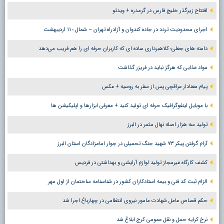
افتتاح زیرگذر خلیج فارس در گرمدره + ویدئو
اجرای محدودیت تردد در جاده کندوان و آزادراه تهران – شمال ؛ ١١ اردیبهشت
دامنه های جعلی؛ کلاهبرداری ساده ای که کاربران حرفه ای را هم فریب می‌دهد
مواد غذایی که هرگز نباید در فریزر گذاشت
پیام معنادار عراقچی پس از سفر به روسیه + عکس
با موبایل اینفوگرافیک حرفه ای تولید کنید + معرفی ابزارها و اپلیکیشن ها
تولید سه هزار اصله نهال مثمر در البرز
آرام گرفتن پیکر ۷۳ شهید جنگ تحمیلی در جوار امامزادگان استان البرز
کشف کارگاه غیرمجاز تولید لوازم آرایشی و بهداشتی در فردیس
الزام ثبت کد فنی و بیمه استادکاران کشور در شناسنامه ساختمان از اول مهر
حکم قصاص عامل شهادت مامور نیروی انتظامی در چهارباغ اجرا شد
نرخ کرایه حمل و نقل عمومی کرج ابلاغ شد