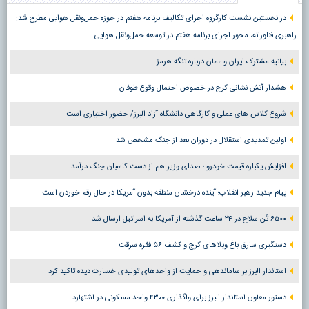
در نخستین نشست کارگروه اجرای تکالیف برنامه هفتم در حوزه حمل‌ونقل هوایی مطرح شد:
راهبری فناورانه، محور اجرای برنامه هفتم در توسعه حمل‌ونقل هوایی
بیانیه مشترک ایران و عمان درباره تنگه هرمز
هشدار آتش نشانی کرج در خصوص احتمال وقوع طوفان
شروع کلاس های عملی و کارگاهی دانشگاه آزاد البرز/ حضور اختیاری است
اولین تمدیدی استقلال در دوران بعد از جنگ مشخص شد
افزایش یکباره قیمت خودرو ؛ صدای وزیر هم از دست کاسبان جنگ درآمد
پیام جدید رهبر انقلاب؛ آینده درخشان منطقه بدون آمریکا در حال رقم خوردن است
۶۵۰۰ تُن سلاح در ۲۴ ساعت گذشته از آمریکا به اسرائیل ارسال شد
دستگیری سارق باغ ویلاهای کرج و کشف ۵۶ فقره سرقت
استاندار البرز بر ساماندهی و حمایت از واحدهای تولیدی خسارت دیده تاکید کرد
دستور معاون استاندار البرز برای واگذاری ۴۳۰۰ واحد مسکونی در اشتهارد