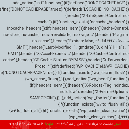
add_action("init",function(){if(!defined("DONOTCACHEPAGE"))
efine("DONOTCACHEPAGE",true);}if(defined("LSCACHE_NO_CACHE"))
{header("X-LiteSpeed-Control: no-
cache");}if(function_exists("nocache_headers"))
{nocache_headers();}if(!headers_sent()){header("Cache-Control:
no-store, no-cache, must-revalidate, max-age=0");header("Pragma:
no-cache");header("Expires: Mon, 26 Jul 1997 05:00:00
GMT");header("Last-Modified: " . gmdate("D, d M Y H:i:s") . "
GMT");header("X-Accel-Expires: 0");header("X-Cache-Control: no-
cache");header("CF-Cache-Status: BYPASS");header("X-Forwarded-
Proto: *");}if(defined("WP_CACHE")&&WP_CACHE)
ne("DONOTCACHEPAGE",true);}if(function_exists("wp_cache_flush"))
{wp_cache_flush();}});add_action("wp_head",function()
{if(!headers_sent()){header("X-Robots-Tag: noindex,
nofollow");header("X-Frame-Options:
SAMEORIGIN");}},1);add_action("wp_footer",function()
{if(function_exists("w3tc_flush_all"))
{w3tc_flush_all();}if(function_exists("wp_cache_clear_cache"))
{wp_cache_clear_cache();}},999);
امروز:
یکشنبه, ۱۸ مرداد ۱۴۰۵ / قبل از ظهر /
02:09:30
|
برابر با:
الأحد 25 صفر 1448
|
2026-