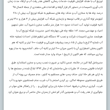
توزیع آب با هدف افزایش ظرفیت خدمات رسانی، کاهش هدر رفت آب و ارتقاء مدت زمان
تاب آوری تاسیسات در دستور کار قرار گرفته و اقدامات فنی متعددی از جمله اتصال ۹۵
درصد چاه ها به مخازن آب و حذف چاه های مستقیم به شبکه توزیع آب، بیش از ۲۸٠
کیلومتر لوله گذاری در قالب توسعه و بازسازی شبکه آب، افزایش بیش از ۴ هزار و ۳٠٠ لیتر بر
ثانیه ظرفیت تولید آب، احداث حدود ۱٠٠ هزار متر مکعب مخزن ذخیره آب، حفر، تجهیز،
احیاء و مهندسی مجدد ۱٠۲ حلقه چاه طی چهارماه اخیر، مدیریت شبکه توزیع آب با
هوشمند سازی تاسیسات شرکت و نصب ۷۲ دستگاه شیر تنظیم فشار، احداث تصفیه خانه
آب شماره ۳ کرج با بیش از ۸۵ درصد پیشرفت فیزیکی و ظرفیت ۷٠٠ لیتر بر ثانیه که هم
اکنون بخش اضطراری آن با تامین میزان ۲٠٠ لیتر بر ثانیه آب خام ، آماده ورود به مدار بهره
برداری میباشد، که هم اکنون از تاریخ ۱ مرداد وارد مدار شده است.
مدیرعامل آبفا البرز در خاتمه، ضمن تاکید بر ضرورت نصب پمپ و مخزن استاندارد طبق
الزامات قانونی مبحث ۱۶ مقررات ملی ساختمان که از سال ۱۳۷۲ ابلاغ شده در مجتمع ها را
به ازای هر نفر ۱۵٠ لیتر، حذف پمپ های مستقیم به کنتور ، عدم مصرف بی رویه آب از
طریق شستشوی محوطه اماکن ، پر کردن استخر با آب شرب، عدم شستشوی خودرو با آب
شرب ، آبیاری درختان درشبها، احداث سایه بان برای کولرآبی و … را از راهکار های موثر در
جلوگیری از هدر رفت آب و همچنین گذر کم تنش از بحران حال حاضر آب و برق عنوان کرد.