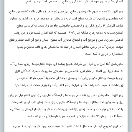
کاهش ۱٠ درصدی سهم آب شرب خانگی از منابع آب سطحی استان می باشیم.
وی افزود با توجه به سهم ۹٠ درصدی منابع زیرزمینی (چاه ها ) و باقی مانده تخصیص منابع
آب سطحی در تامین آب شرب سطح استان به دلیل ناترازی موجود انرژی در کشور و استان،
شاهد افزایش ۴ برابری تکراری و تجمیعی خاموشی چاه ها و تاسیسات آبرسانی سطح
استان نسبت به مدت زمان مشابه سال ۱۴٠۳ هستیم که قبلا اعلان نشده بود و این روند،
کاهش میزان تامین و توزیع آب و ارتفاع مخازن آب سطح استان و تبع آن افت فشار و قطع
موقت جریان آب در برخی مناطق استان در طبقات ساختمان های فاقد مخزن و پمپ
استاندارد را در پی داشته است.
مدیرعامل آبفا البرز بیان کرد: این شرکت هیـچ برنامه ای جهت قطع برنامه ریزی شده ی آب
نداشته، زیرا این اقدام از منظر فنی، اقتصادی و استراتژی مدیریت مصرف کنندگان قابل
توجیه نیست و قطع مکرر جریان آب و وصل مجدد آن منجر به آسیب شبکه، خطوط و
زیرساخت تاسیسات خواهد شد و شرایط را در انتقال آب و توزیع سخت تر خواهد کرد .
وی افزود : خاموشی مکرر روزانه تمامی چاه ها و ایستگاه های پمپاژ بدون اعلام قبلی جریان
برق و همچنین افت ولتاژ در چاه ها و ایستگاه های پمپاژ، مدت زمان تاب آوری تاسیسات
را تحت تاثیر قرار داده و مدت زمان بازگشت زیرساخت به شرایط پایدار آبرسانی را مختل و
بعضاً تا مدت زمان ۱۲ ساعت افزایش داده و منجر به نارضایتی مردم شده است.
نامداری تصریح کرد طی سه سال گذشته تقویت تاسیسات و بهبود شرایط تولید، تامین و