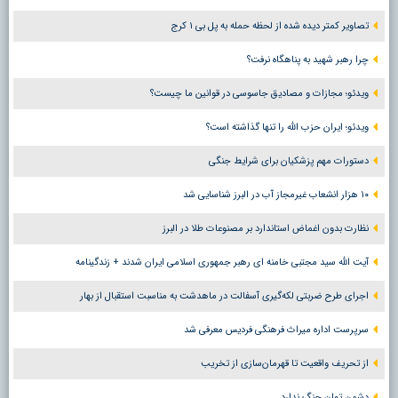
تصاویر کمتر دیده شده از لحظه حمله به پل بی ۱ کرج
چرا رهبر شهید به پناهگاه نرفت؟
ویدئو؛ مجازات و مصادیق جاسوسی در قوانین ما چیست؟
ویدئو؛ ایران حزب الله را تنها گذاشته است؟
دستورات مهم پزشکیان برای شرایط جنگی
۱۰ هزار انشعاب غیرمجاز آب در البرز شناسایی شد
نظارت بدون اغماض استاندارد بر مصنوعات طلا در البرز
آیت الله سید مجتبی خامنه ای رهبر جمهوری اسلامی ایران شدند + زندگینامه
اجرای طرح ضربتی لکه‌گیری آسفالت در ماهدشت به مناسبت استقبال از بهار
سرپرست اداره میراث فرهنگی فردیس معرفی شد
از تحریف واقعیت تا قهرمان‌سازی از تخریب
دشمن توان جنگ ندارد