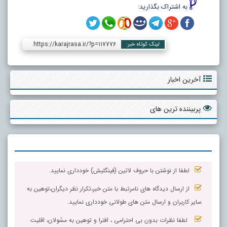
به اشتراک بگذارید:
https://karajrasa.ir/?p=117776
لینک کوتاه خبر:
آخرین اخبار
پربیننده ترین های
لطفا از نوشتن با حروف لاتین (فینگلیش) خودداری نمایید.
از ارسال دیدگاه های نامرتبط با متن خبر،تکرار نظر دیگران،توهین به
سایر کاربران و ارسال متن های طولانی خودداری نمایید.
لطفا نظرات بدون بی احترامی ، افترا و توهین به مسٔولان، اقلیت