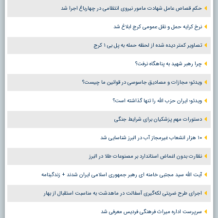
حکم قصاص عامل شهادت مامور نیروی انتظامی در چهارباغ اجرا شد
نرخ کرایه حمل و نقل عمومی کرج ابلاغ شد
تصاویر کمتر دیده شده از لحظه حمله به پل بی ۱ کرج
چرا رهبر شهید به پناهگاه نرفت؟
ویدئو؛ مجازات و مصادیق جاسوسی در قوانین ما چیست؟
ویدئو؛ ایران حزب الله را تنها گذاشته است؟
دستورات مهم پزشکیان برای شرایط جنگی
۱۰ هزار انشعاب غیرمجاز آب در البرز شناسایی شد
نظارت بدون اغماض استاندارد بر مصنوعات طلا در البرز
آیت الله سید مجتبی خامنه ای رهبر جمهوری اسلامی ایران شدند + زندگینامه
اجرای طرح ضربتی لکه‌گیری آسفالت در ماهدشت به مناسبت استقبال از بهار
سرپرست اداره میراث فرهنگی فردیس معرفی شد