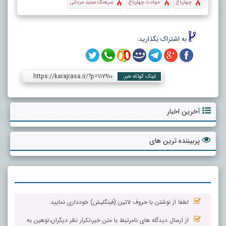
چهارباغ
حوادث چهارباغ
سرهنگ مجید مردانی
به اشتراک بگذارید:
https://karajrasa.ir/?p=117910
لینک کوتاه خبر:
آخرین اخبار
پربیننده ترین های
لطفا از نوشتن با حروف لاتین (فینگلیش) خودداری نمایید.
از ارسال دیدگاه های نامرتبط با متن خبر،تکرار نظر دیگران،توهین به