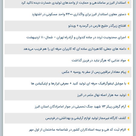
استاندار البرز بر ساماندهی و حمایت از واحدهای تولیدی خسارت دیده تاکید کرد
دستور معاون استاندار البرز برای واگذاری ۴۳۰۰ واحد مسکونی در اشتهارد
افتتاح زیرگذر خلیج فارس در گرمدره + ویدئو
اجرای محدودیت تردد در جاده کندوان و آزادراه تهران – شمال ؛ ١١ اردیبهشت
دامنه های جعلی؛ کلاهبرداری ساده ای که کاربران حرفه ای را هم فریب می‌دهد
مواد غذایی که هرگز نباید در فریزر گذاشت
پیام معنادار عراقچی پس از سفر به روسیه + عکس
با موبایل اینفوگرافیک حرفه ای تولید کنید + معرفی ابزارها و اپلیکیشن ها
تولید سه هزار اصله نهال مثمر در البرز
آرام گرفتن پیکر ۷۳ شهید جنگ تحمیلی در جوار امامزادگان استان البرز
کشف کارگاه غیرمجاز تولید لوازم آرایشی و بهداشتی در فردیس
الزام ثبت کد فنی و بیمه استادکاران کشور در شناسنامه ساختمان از اول مهر