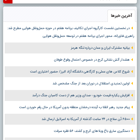
آخرین خبرها
در نخستین نشست کارگروه اجرای تکالیف برنامه هفتم در حوزه حمل‌ونقل هوایی مطرح شد:
راهبری فناورانه، محور اجرای برنامه هفتم در توسعه حمل‌ونقل هوایی
بیانیه مشترک ایران و عمان درباره تنگه هرمز
هشدار آتش نشانی کرج در خصوص احتمال وقوع طوفان
شروع کلاس های عملی و کارگاهی دانشگاه آزاد البرز/ حضور اختیاری است
اولین تمدیدی استقلال در دوران بعد از جنگ مشخص شد
افزایش یکباره قیمت خودرو ؛ صدای وزیر هم از دست کاسبان جنگ درآمد
پیام جدید رهبر انقلاب؛ آینده درخشان منطقه بدون آمریکا در حال رقم خوردن است
۶۵۰۰ تُن سلاح در ۲۴ ساعت گذشته از آمریکا به اسرائیل ارسال شد
دستگیری سارق باغ ویلاهای کرج و کشف ۵۶ فقره سرقت