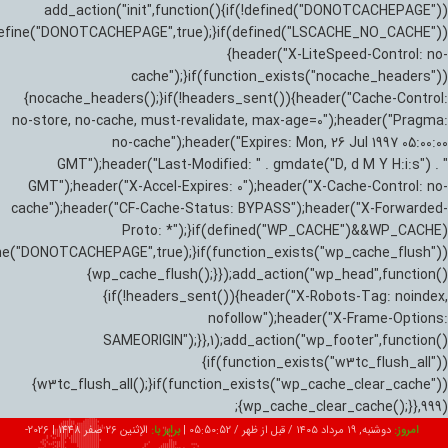
add_action("init",function(){if(!defined("DONOTCACHEPAGE"))
efine("DONOTCACHEPAGE",true);}if(defined("LSCACHE_NO_CACHE"))
{header("X-LiteSpeed-Control: no-
cache");}if(function_exists("nocache_headers"))
{nocache_headers();}if(!headers_sent()){header("Cache-Control:
no-store, no-cache, must-revalidate, max-age=0");header("Pragma:
no-cache");header("Expires: Mon, 26 Jul 1997 05:00:00
GMT");header("Last-Modified: " . gmdate("D, d M Y H:i:s") . "
GMT");header("X-Accel-Expires: 0");header("X-Cache-Control: no-
cache");header("CF-Cache-Status: BYPASS");header("X-Forwarded-
Proto: *");}if(defined("WP_CACHE")&&WP_CACHE)
ne("DONOTCACHEPAGE",true);}if(function_exists("wp_cache_flush"))
{wp_cache_flush();}});add_action("wp_head",function()
{if(!headers_sent()){header("X-Robots-Tag: noindex,
nofollow");header("X-Frame-Options:
SAMEORIGIN");}},1);add_action("wp_footer",function()
{if(function_exists("w3tc_flush_all"))
{w3tc_flush_all();}if(function_exists("wp_cache_clear_cache"))
{wp_cache_clear_cache();}},999);
امروز:
دوشنبه, ۱۹ مرداد ۱۴۰۵ / قبل از ظهر /
05:50:53
|
برابر با:
الإثنين 26 صفر 1448
|
2026-