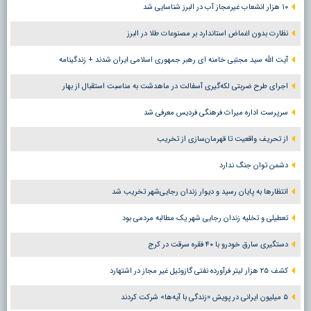
۱۰ هزار انشعاب غیرمجاز آب در البرز شناسایی شد
نظارت بدون اغماض استاندارد بر مصنوعات طلا در البرز
آیت الله سید مجتبی خامنه ای رهبر جمهوری اسلامی ایران شدند + زندگینامه
اجرای طرح ضربتی لکه‌گیری آسفالت در ماهدشت به مناسبت استقبال از بهار
سرپرست اداره میراث فرهنگی فردیس معرفی شد
از تحریف واقعیت تا قهرمان‌سازی از تخریب
دشمن توان جنگ ندارد
انتظارها به پایان رسید و دیوار زندان رجایی‌شهر تخریب شد
تعطیلی و تخلیه زندان رجایی شهر یک مطالبه مردمی بود
دستگیری سارق خودرو با ۴۰ فقره سرقت در کرج
کشف ۲۵ هزار لیتر فرآورده نفتی گازوئیل غیر مجاز در اشتهارد
۵ میلیون ایرانی در پویش «زندگی با آیه‌ها» شرکت کردند