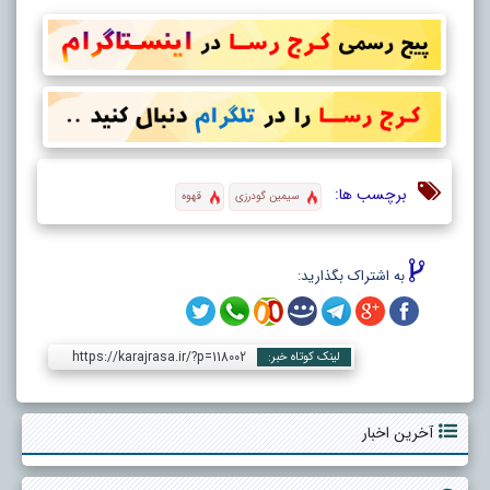
برچسب ها:
سیمین گودرزی
قهوه
به اشتراک بگذارید:
https://karajrasa.ir/?p=118002
لینک کوتاه خبر:
آخرین اخبار