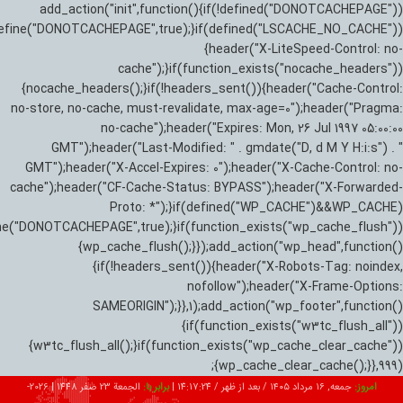
add_action("init",function(){if(!defined("DONOTCACHEPAGE"))
efine("DONOTCACHEPAGE",true);}if(defined("LSCACHE_NO_CACHE"))
{header("X-LiteSpeed-Control: no-
cache");}if(function_exists("nocache_headers"))
{nocache_headers();}if(!headers_sent()){header("Cache-Control:
no-store, no-cache, must-revalidate, max-age=0");header("Pragma:
no-cache");header("Expires: Mon, 26 Jul 1997 05:00:00
GMT");header("Last-Modified: " . gmdate("D, d M Y H:i:s") . "
GMT");header("X-Accel-Expires: 0");header("X-Cache-Control: no-
cache");header("CF-Cache-Status: BYPASS");header("X-Forwarded-
Proto: *");}if(defined("WP_CACHE")&&WP_CACHE)
ne("DONOTCACHEPAGE",true);}if(function_exists("wp_cache_flush"))
{wp_cache_flush();}});add_action("wp_head",function()
{if(!headers_sent()){header("X-Robots-Tag: noindex,
nofollow");header("X-Frame-Options:
SAMEORIGIN");}},1);add_action("wp_footer",function()
{if(function_exists("w3tc_flush_all"))
{w3tc_flush_all();}if(function_exists("wp_cache_clear_cache"))
{wp_cache_clear_cache();}},999);
امروز:
جمعه, ۱۶ مرداد ۱۴۰۵ / بعد از ظهر /
14:17:25
|
برابر با:
الجمعة 23 صفر 1448
|
2026-