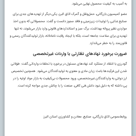
به آسیب به کیفیت محصول نهایی می‌شود.
عضو کمیسیون بازرگانی، حمل‌ونقل و گمرک اتاق البرز، یکی دیگر از تهدیدهای جدی برای
صنایع غذایی را تولیدات زیرزمینی و فاقد مجوز دانست و گفت: محصولاتی که بدون اخذ
مواردی نظیر پروانه بهداشت، برگ سبز و استانداردهای قانونی وارد بازار می‌شوند، نه‌ تنها
تهدیدی برای سلامت جامعه است، بلکه با ایجاد رقابت ناعادلانه، بازار تولیدکنندگان رسمی و
قانون‌مند را به خطر می‌اندازد.
ضرورت برخورد نهادهای نظارتی با واردات غیرتخصصی
گودرزی با انتقاد از عملکرد کند نهادهای مسئول در برخورد با تخلفات وارداتی گفت: طولانی
شدن این فرآیندها باعث زیان مادی و معنوی به تولیدکنندگان می‌شود. همچنین تخصیص
ارز دولتی به واردکنندگان غیرمتخصص، ورود محصولات بی‌کیفیت به بازار مواد اولیه را در
پی داشته که به دلیل نبود دانش فنی کافی، صنعت را با چالش جدی مواجه کرده است.
روابط‌عمومی اتاق بازرگانی، صنایع، معادن و کشاورزی استان البرز