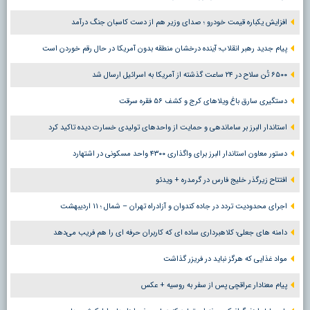
افزایش یکباره قیمت خودرو ؛ صدای وزیر هم از دست کاسبان جنگ درآمد
پیام جدید رهبر انقلاب؛ آینده درخشان منطقه بدون آمریکا در حال رقم خوردن است
۶۵۰۰ تُن سلاح در ۲۴ ساعت گذشته از آمریکا به اسرائیل ارسال شد
دستگیری سارق باغ ویلاهای کرج و کشف ۵۶ فقره سرقت
استاندار البرز بر ساماندهی و حمایت از واحدهای تولیدی خسارت دیده تاکید کرد
دستور معاون استاندار البرز برای واگذاری ۴۳۰۰ واحد مسکونی در اشتهارد
افتتاح زیرگذر خلیج فارس در گرمدره + ویدئو
اجرای محدودیت تردد در جاده کندوان و آزادراه تهران – شمال ؛ ١١ اردیبهشت
دامنه های جعلی؛ کلاهبرداری ساده ای که کاربران حرفه ای را هم فریب می‌دهد
مواد غذایی که هرگز نباید در فریزر گذاشت
پیام معنادار عراقچی پس از سفر به روسیه + عکس