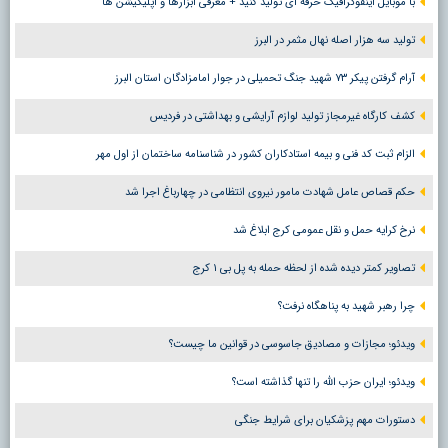
با موبایل اینفوگرافیک حرفه ای تولید کنید + معرفی ابزارها و اپلیکیشن ها
تولید سه هزار اصله نهال مثمر در البرز
آرام گرفتن پیکر ۷۳ شهید جنگ تحمیلی در جوار امامزادگان استان البرز
کشف کارگاه غیرمجاز تولید لوازم آرایشی و بهداشتی در فردیس
الزام ثبت کد فنی و بیمه استادکاران کشور در شناسنامه ساختمان از اول مهر
حکم قصاص عامل شهادت مامور نیروی انتظامی در چهارباغ اجرا شد
نرخ کرایه حمل و نقل عمومی کرج ابلاغ شد
تصاویر کمتر دیده شده از لحظه حمله به پل بی ۱ کرج
چرا رهبر شهید به پناهگاه نرفت؟
ویدئو؛ مجازات و مصادیق جاسوسی در قوانین ما چیست؟
ویدئو؛ ایران حزب الله را تنها گذاشته است؟
دستورات مهم پزشکیان برای شرایط جنگی