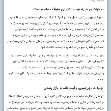
عادلانه نیست.
صادرات در سایه نوسانات ارزی متوقف مانده است
عضو کمیسیون بازرگانی، حمل و نقل و گمرک اتاق البرز با اشاره به محدودیت‌های قانونی در
زمینه واردات قهوه بسته‌بندی‌ شده گفت: الزام به ری‌پک (باز کردن و بسته‌بندی مجدد) در
داخل کشور، نه‌ تنها هزینه‌های ما را افزایش می‌دهد، بلکه منجر به افت کیفیت نهایی
محصول نیز می‌شود، این در حالی است که مجموعه‌های اقتصادی فعال در این حوزه از
تخصص و دانش لازم برای انجام فرآیند مذکور به‌ صورت حرفه‌ای در مبادی خارجی برخوردار
هستند و انتظار داریم این توانمندی به رسمیت شناخته شود.
وی در ادامه با بیان اینکه براساس تولید و فرآوری قهوه در ایران، صادرات این محصول به
کشورهای امارات، عمان و افغانستان انجام می‌شود، گفت: اما متأسفانه مشکلاتی نظیر
نوسانات مکرر نرخ ارز، مانعی جدی در مسیر توسعه صادرات محسوب می‌شود.
پیش‌بینی‌پذیر نبودن شرایط مالی، امکان برنامه‌ریزی بلندمدت را از صادرکنندگان سلب کرده
است.
تولیدات زیرزمینی، رقیب ناسالم بازار رسمی
گودرزی با اشاره به مشکلات حمل‌ونقل کالا در کشور افزود: نرخ‌های حمل‌ونقل شفاف نیستند
و اغلب رانندگان خارج از سامانه رسمی، قیمت‌های سلیقه‌ای اعلام می‌کنند. این موضوع به‌
ویژه در خصوص مواد غذایی حساس مانند قهوه که نیازمند حمل دقیق و به‌ موقع است، منجر