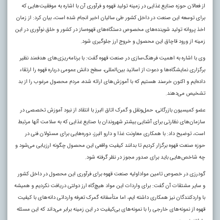
از فعالان حوزه صنایع غذایی در زمینه تولید قهوه و فرآوری آن با اشاره به موفقیت‌‌هایی که
برای توسعه این صنعت در داخل کشور طی سالیان اخیر انجام شده است، بیان کرد: از زمان
اخذ پروانه تولید شوینده‌های مخصوص دستگاه‌های قهوه‌ساز در کشور و خلق نوآوری در این
زمینه از ورود قاچاق این محصول و خروج ارز جلوگیری شود.
وی با اشاره به اهمیت فرهنگ‌سازی در صنعت قهوه گفت: با برنامه‌ریزی‌های هدفمند نظیر
برگزاری نمایشگاه‌ها و دعوت از اساتید بین‌المللی، سطح دانش عمومی درباره قهوه را ارتقاء
داد‌ه‌ایم و اکنون خرسند هستیم که با آموزش‌های ارائه شده، مردم محصول مرغوب را از بد
تشخیص می‌دهند.
عضو کمیسیون بازرگانی، حمل‌ونقل و گمرک اتاق البرز با انتقاد از نبود آموزش تخصصی در
سازمان‌های نظارتی برای آشنایی بیشتر شهروندان با صنایع غذایی که به سلامت آنها مرتبط
است، توضیح داد: با همکاری معاونت غذا و دارو البرز، دوره‌هایی برای مسئولان فنی در
حوزه صنعت قهوه برگزار کردیم تا بدانند کیفیت واقعی این محصول چگونه ارزیابی می‌شود و
چه شاخص‌هایی باید برای صدور مجوز در نظر گرفته شود.
گودرزی در خصوص تامین مواد‌اولیه صنعت قهوه برای فرآوری این محصول در داخل کشور
و سایر مشتقات آن گفت: برای واردات این مواد هیچ‌گاه ارز دولتی دریافت نکردیم و همیشه
با واردکنندگان نیز همکاری داشته ایم، اما متأسفانه گمرک تعرفه وارداتی دانه‌های با کیفیت
قهوه از نمونه‌های خارجی را با نمونه‌های بی‌کیفیت در این زمینه برابر می‌داند که این مسئله