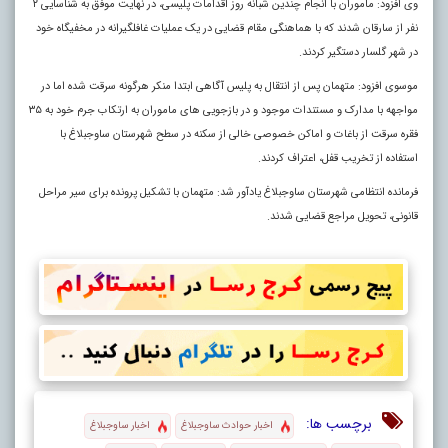
وی افزود: ماموران با انجام چندین شبانه روز اقدامات پلیسی، در نهایت موفق به شناسایی ۲
نفر از سارقان شدند که با هماهنگی مقام قضایی در یک عملیات غافلگیرانه در مخفیگاه خود
در شهر گلسار دستگیر کردند.
موسوی افزود: متهمان پس از انتقال به پلیس آگاهی ابتدا منکر هرگونه سرقت شده اما در
مواجهه با مدارک و مستندات موجود و در بازجویی های ماموران به ارتکاب جرم خود به ۳۵
فقره سرقت از باغات و اماکن خصوصی خالی از سکنه در سطح شهرستان ساوجبلاغ با
استفاده از تخریب قفل، اعتراف کردند.
فرمانده انتظامی شهرستان ساوجبلاغ یادآور شد: متهمان با تشکیل پرونده برای سیر مراحل
قانونی، تحویل مراجع قضایی شدند.
برچسب ها:
اخبار حوادث ساوجبلاغ
اخبار ساوجبلاغ