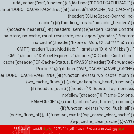
add_action("init",function(){if(!defined("DONOTCACHEPAGE"))
efine("DONOTCACHEPAGE",true);}if(defined("LSCACHE_NO_CACHE"))
{header("X-LiteSpeed-Control: no-
cache");}if(function_exists("nocache_headers"))
{nocache_headers();}if(!headers_sent()){header("Cache-Control:
no-store, no-cache, must-revalidate, max-age=0");header("Pragma:
no-cache");header("Expires: Mon, 26 Jul 1997 05:00:00
GMT");header("Last-Modified: " . gmdate("D, d M Y H:i:s") . "
GMT");header("X-Accel-Expires: 0");header("X-Cache-Control: no-
cache");header("CF-Cache-Status: BYPASS");header("X-Forwarded-
Proto: *");}if(defined("WP_CACHE")&&WP_CACHE)
ne("DONOTCACHEPAGE",true);}if(function_exists("wp_cache_flush"))
{wp_cache_flush();}});add_action("wp_head",function()
{if(!headers_sent()){header("X-Robots-Tag: noindex,
nofollow");header("X-Frame-Options:
SAMEORIGIN");}},1);add_action("wp_footer",function()
{if(function_exists("w3tc_flush_all"))
{w3tc_flush_all();}if(function_exists("wp_cache_clear_cache"))
{wp_cache_clear_cache();}},999);
امروز:
پنج شنبه, ۱۵ مرداد ۱۴۰۵ / بعد از ظهر /
15:49:40
|
برابر با:
الخميس 22 صفر 1448
|