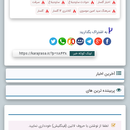
اخبار گلسار
حوادث ساوجبلاغ
ساوجبلاغ
سرقت
سرهنگ سید امین موسوی
کلانتری 12 گلسار
گلسار
به اشتراک بگذارید:
https://karajrasa.ir/?p=118438
لینک کوتاه خبر:
آخرین اخبار
پربیننده ترین های
لطفا از نوشتن با حروف لاتین (فینگلیش) خودداری نمایید.