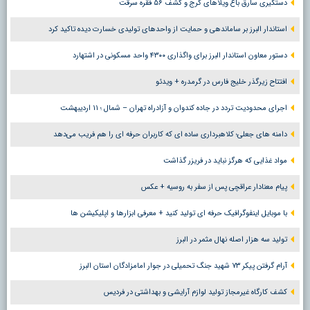
دستگیری سارق باغ ویلاهای کرج و کشف ۵۶ فقره سرقت
استاندار البرز بر ساماندهی و حمایت از واحدهای تولیدی خسارت دیده تاکید کرد
دستور معاون استاندار البرز برای واگذاری ۴۳۰۰ واحد مسکونی در اشتهارد
افتتاح زیرگذر خلیج فارس در گرمدره + ویدئو
اجرای محدودیت تردد در جاده کندوان و آزادراه تهران – شمال ؛ ١١ اردیبهشت
دامنه های جعلی؛ کلاهبرداری ساده ای که کاربران حرفه ای را هم فریب می‌دهد
مواد غذایی که هرگز نباید در فریزر گذاشت
پیام معنادار عراقچی پس از سفر به روسیه + عکس
با موبایل اینفوگرافیک حرفه ای تولید کنید + معرفی ابزارها و اپلیکیشن ها
تولید سه هزار اصله نهال مثمر در البرز
آرام گرفتن پیکر ۷۳ شهید جنگ تحمیلی در جوار امامزادگان استان البرز
کشف کارگاه غیرمجاز تولید لوازم آرایشی و بهداشتی در فردیس