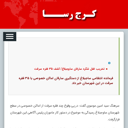
2026-08-06
تبلیغات
درباره ما
ارتباط با ما
RSS
|
کد خبر:
118438 |
تخریب قفل شگرد سارقان ساوجبلاغ/ کشف ۳۵ فقره سرقت
|
13
۰
پ
تخریب قفل شگرد سارقان ساوجبلاغ/ کشف ۳۵ فقره سرقت
فرمانده انتظامی ساجبلاغ از دستگیری سارقان اماکن خصوصی با ۳۵ فقره
‏سرقت در این شهرستان خبر داد.‏
سرهنگ سید امین موسوی گفت: در پی وقوع چند فقره سرقت از اماکن خصوصی در سطح
شهرستان ساوجبلاغ رسیدگی به موضوع در دستور کار ماموران پلیس آگاهی این شهرستان
قرارگرفت.