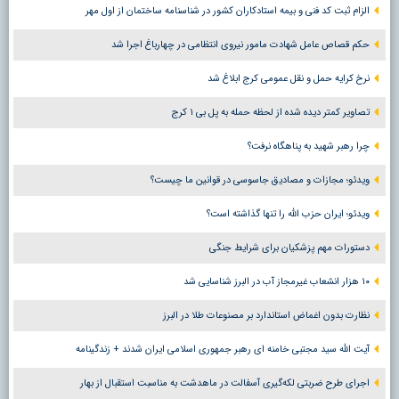
الزام ثبت کد فنی و بیمه استادکاران کشور در شناسنامه ساختمان از اول مهر
حکم قصاص عامل شهادت مامور نیروی انتظامی در چهارباغ اجرا شد
نرخ کرایه حمل و نقل عمومی کرج ابلاغ شد
تصاویر کمتر دیده شده از لحظه حمله به پل بی ۱ کرج
چرا رهبر شهید به پناهگاه نرفت؟
ویدئو؛ مجازات و مصادیق جاسوسی در قوانین ما چیست؟
ویدئو؛ ایران حزب الله را تنها گذاشته است؟
دستورات مهم پزشکیان برای شرایط جنگی
۱۰ هزار انشعاب غیرمجاز آب در البرز شناسایی شد
نظارت بدون اغماض استاندارد بر مصنوعات طلا در البرز
آیت الله سید مجتبی خامنه ای رهبر جمهوری اسلامی ایران شدند + زندگینامه
اجرای طرح ضربتی لکه‌گیری آسفالت در ماهدشت به مناسبت استقبال از بهار