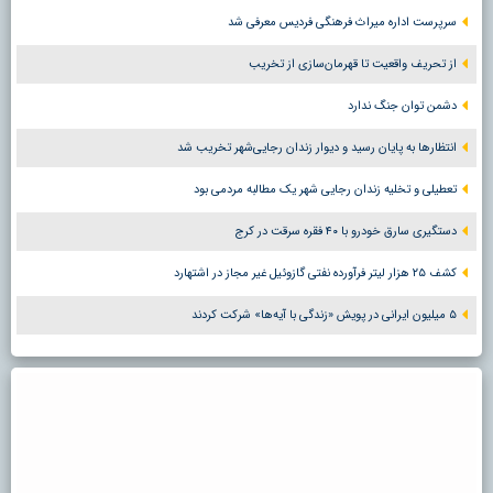
سرپرست اداره میراث فرهنگی فردیس معرفی شد
از تحریف واقعیت تا قهرمان‌سازی از تخریب
دشمن توان جنگ ندارد
انتظارها به پایان رسید و دیوار زندان رجایی‌شهر تخریب شد
تعطیلی و تخلیه زندان رجایی شهر یک مطالبه مردمی بود
دستگیری سارق خودرو با ۴۰ فقره سرقت در کرج
کشف ۲۵ هزار لیتر فرآورده نفتی گازوئیل غیر مجاز در اشتهارد
۵ میلیون ایرانی در پویش «زندگی با آیه‌ها» شرکت کردند