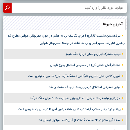
آخرین خبرها
در نخستین نشست کارگروه اجرای تکالیف برنامه هفتم در حوزه حمل‌ونقل هوایی مطرح شد:
راهبری فناورانه، محور اجرای برنامه هفتم در توسعه حمل‌ونقل هوایی
بیانیه مشترک ایران و عمان درباره تنگه هرمز
هشدار آتش نشانی کرج در خصوص احتمال وقوع طوفان
شروع کلاس های عملی و کارگاهی دانشگاه آزاد البرز/ حضور اختیاری است
اولین تمدیدی استقلال در دوران بعد از جنگ مشخص شد
افزایش یکباره قیمت خودرو ؛ صدای وزیر هم از دست کاسبان جنگ درآمد
پیام جدید رهبر انقلاب؛ آینده درخشان منطقه بدون آمریکا در حال رقم خوردن است
۶۵۰۰ تُن سلاح در ۲۴ ساعت گذشته از آمریکا به اسرائیل ارسال شد