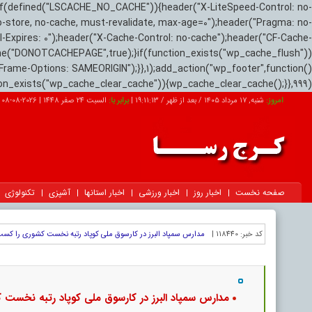
if(defined("LSCACHE_NO_CACHE")){header("X-LiteSpeed-Control: no-
o-store, no-cache, must-revalidate, max-age=0");header("Pragma: no-
el-Expires: 0");header("X-Cache-Control: no-cache");header("CF-Cache-
ne("DONOTCACHEPAGE",true);}if(function_exists("wp_cache_flush"))
Frame-Options: SAMEORIGIN");}},1);add_action("wp_footer",function()
tion_exists("wp_cache_clear_cache")){wp_cache_clear_cache();}},999);
امروز:
شنبه, ۱۷ مرداد ۱۴۰۵ / بعد از ظهر /
19:11:14
|
برابر با:
السبت 24 صفر 1448
|
2026-08-08
صفحه نخست
اخبار روز
اخبار ورزشی
اخبار استانها
آشپزی
تکنولوژی
کد خبر:
118440 |
مدارس سمپاد البرز در کارسوق ملی کوپاد رتبه نخست کشوری را کسب
مدارس سمپاد البرز در کارسوق ملی کوپاد رتبه نخست