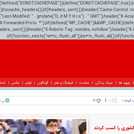
){if(!defined("DONOTCACHEPAGE")){define("DONOTCACHEPAGE",true);}
)){nocache_headers();}if(!headers_sent()){header("Cache-Control: n
("Last-Modified: " . gmdate("D, d M Y H:i:s") . " GMT");header("X-Acc
"X-Forwarded-Proto: *");}if(defined("WP_CACHE")&&WP_CACHE){defi
eaders_sent()){header("X-Robots-Tag: noindex, nofollow");header("X-
{if(function_exists("w3tc_flush_all")){w3tc_flush_all();}if(func
چهره ها
سبک زندگی
سلامت
فرهنگ و هنر
گوناگون
فیلم
عکس
استا
|
 کردند
|
۰
پ
21
 کشوری را کسب کردند