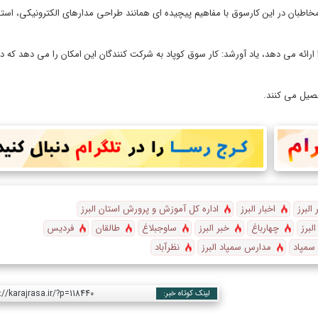
خاطبان در این کارسوق با مفاهیم پیچیده ای همانند طراحی مدارهای الکترونیکی، استفا
ا ارائه می دهد، یاد آورشد: کار سوق کوپاد به شرکت کنندگان این امکان را می دهد که 
البرز
اخبار البرز
اداره کل آموزش و پرورش استان البرز
البرز
چهارباغ
خبر البرز
ساوجبلاغ
طالقان
فردیس
سمپاد
مدارس سمپاد البرز
نظرآباد
://karajrasa.ir/?p=118440
لینک کوتاه خبر: