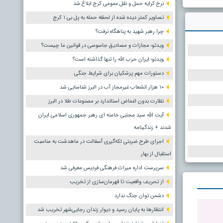
نرخ کرایه حمل و نقل عمومی کرج ابلاغ شد
تصاویر کمتر دیده شده از لحظه حمله به پل بی ۱ کرج
چرا رهبر شهید به پناهگاه نرفت؟
ویدئو؛ مجازات و مصادیق جاسوسی در قوانین ما چیست؟
ویدئو؛ ایران حزب الله را تنها گذاشته است؟
دستورات مهم پزشکیان برای شرایط جنگی
۱۰ هزار انشعاب غیرمجاز آب در البرز شناسایی شد
نظارت بدون اغماض استاندارد بر مصنوعات طلا در البرز
آیت الله سید مجتبی خامنه ای رهبر جمهوری اسلامی ایران
شدند + زندگینامه
اجرای طرح ضربتی لکه‌گیری آسفالت در ماهدشت به مناسبت
استقبال از بهار
سرپرست اداره میراث فرهنگی فردیس معرفی شد
از تحریف واقعیت تا قهرمان‌سازی از تخریب
دشمن توان جنگ ندارد
انتظارها به پایان رسید و دیوار زندان رجایی‌شهر تخریب شد