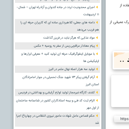
ده از
اجرای محدودیت تردد در جاده کندوان و آزادراه تهران – شمال ؛
١١ اردیبهشت
درک عمیقی از
دامنه های جعلی؛ کلاهبرداری ساده ای که کاربران حرفه ای را
هم فریب می‌دهد
مواد غذایی که هرگز نباید در فریزر گذاشت
پیام معنادار عراقچی پس از سفر به روسیه + عکس
با موبایل اینفوگرافیک حرفه ای تولید کنید + معرفی ابزارها و
اپلیکیشن ها
تولید سه هزار اصله نهال مثمر در البرز
آرام گرفتن پیکر ۷۳ شهید جنگ تحمیلی در جوار امامزادگان
استان البرز
کشف کارگاه غیرمجاز تولید لوازم آرایشی و بهداشتی در فردیس
الزام ثبت کد فنی و بیمه استادکاران کشور در شناسنامه ساختمان
از اول مهر
حکم قصاص عامل شهادت مامور نیروی انتظامی در چهارباغ اجرا
https
شد