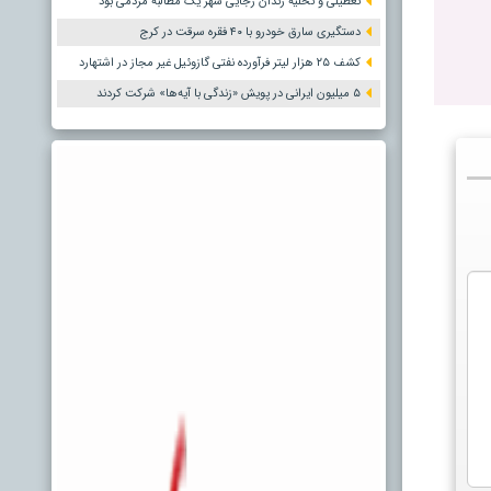
تعطیلی و تخلیه زندان رجایی شهر یک مطالبه مردمی بود
دستگیری سارق خودرو با ۴۰ فقره سرقت در کرج
کشف ۲۵ هزار لیتر فرآورده نفتی گازوئیل غیر مجاز در اشتهارد
۵ میلیون ایرانی در پویش «زندگی با آیه‌ها» شرکت کردند