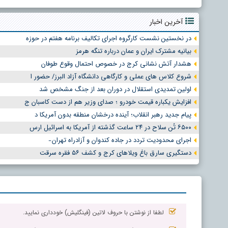
آخرین اخبار
در نخستین نشست کارگروه اجرای تکالیف برنامه هفتم در حوزه
بیانیه مشترک ایران و عمان درباره تنگه هرمز
هشدار آتش نشانی کرج در خصوص احتمال وقوع طوفان
شروع کلاس های عملی و کارگاهی دانشگاه آزاد البرز/ حضور ا
اولین تمدیدی استقلال در دوران بعد از جنگ مشخص شد
افزایش یکباره قیمت خودرو ؛ صدای وزیر هم از دست کاسبان ج
پیام جدید رهبر انقلاب؛ آینده درخشان منطقه بدون آمریکا د
۶۵۰۰ تُن سلاح در ۲۴ ساعت گذشته از آمریکا به اسرائیل ارس
اجرای محدودیت تردد در جاده کندوان و آزادراه تهران ̵
دستگیری سارق باغ ویلاهای کرج و کشف ۵۶ فقره سرقت
لطفا از نوشتن با حروف لاتین (فینگلیش) خودداری نمایید.