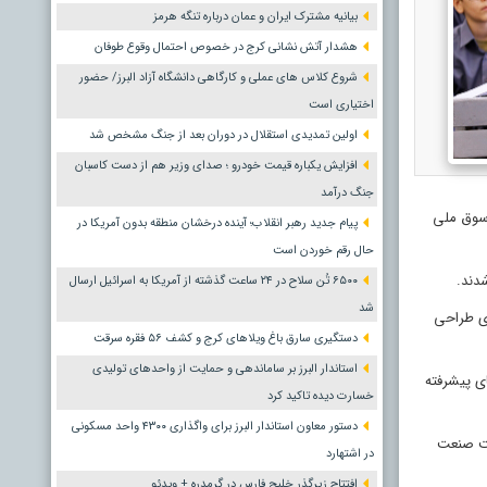
بیانیه مشترک ایران و عمان درباره تنگه هرمز
هشدار آتش نشانی کرج در خصوص احتمال وقوع طوفان
شروع کلاس های عملی و کارگاهی دانشگاه آزاد البرز/ حضور
اختیاری است
اولین تمدیدی استقلال در دوران بعد از جنگ مشخص شد
افزایش یکباره قیمت خودرو ؛ صدای وزیر هم از دست کاسبان
جنگ درآمد
رسوق ملی
پیام جدید رهبر انقلاب؛ آینده درخشان منطقه بدون آمریکا در
حال رقم خوردن است
۶۵۰۰ تُن سلاح در ۲۴ ساعت گذشته از آمریکا به اسرائیل ارسال
شد
دی طراحی
دستگیری سارق باغ ویلاهای کرج و کشف ۵۶ فقره سرقت
استاندار البرز بر ساماندهی و حمایت از واحدهای تولیدی
ای پیشرفته
خسارت دیده تاکید کرد
دستور معاون استاندار البرز برای واگذاری ۴۳۰۰ واحد مسکونی
یت صنعت
در اشتهارد
افتتاح زیرگذر خلیج فارس در گرمدره + ویدئو