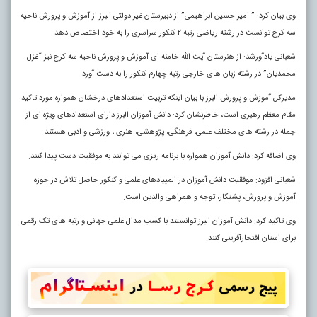
وی بیان کرد: ” امیر حسین ابراهیمی” از دبیرستان غیر دولتی البرز از آموزش و پرورش ناحیه
سه کرج توانست در رشته ریاضی رتبه ۲ کنکور سراسری را به خود اختصاص دهد.
شعبانی یادآورشد: از هنرستان آیت الله خامنه ای آموزش و پرورش ناحیه سه کرج نیز “غزل
محمدیان” در رشته زبان های خارجی رتبه چهارم کنکور را به دست آورد.
مدیرکل آموزش و پرورش البرز با بیان اینکه تربیت استعدادهای درخشان همواره مورد تاکید
مقام معظم رهبری است، خاطرنشان کرد: دانش آموزان البرز دارای استعدادهای ویژه ای از
جمله در رشته های مختلف علمی، فرهنگی، پژوهشی، هنری ، ورزشی و ادبی هستند.
وی اضافه کرد: دانش آموزان همواره با برنامه ریزی می توانند به موفقیت دست پیدا کنند.
شعبانی افزود: موفقیت دانش آموزان در المپیادهای علمی و کنکور حاصل تلاش در حوزه
آموزش و پرورش، پشتکار، توجه و همراهی والدین است.
وی تاکید کرد: دانش آموزان البرز توانستند با کسب مدال علمی جهانی و رتبه های تک رقمی
برای استان افتخارآفرینی کنند.