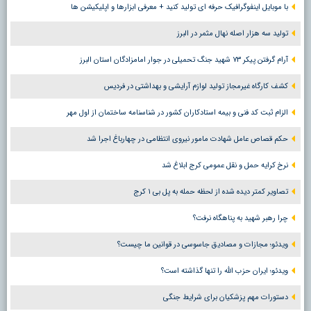
با موبایل اینفوگرافیک حرفه ای تولید کنید + معرفی ابزارها و اپلیکیشن ها
تولید سه هزار اصله نهال مثمر در البرز
آرام گرفتن پیکر ۷۳ شهید جنگ تحمیلی در جوار امامزادگان استان البرز
کشف کارگاه غیرمجاز تولید لوازم آرایشی و بهداشتی در فردیس
الزام ثبت کد فنی و بیمه استادکاران کشور در شناسنامه ساختمان از اول مهر
حکم قصاص عامل شهادت مامور نیروی انتظامی در چهارباغ اجرا شد
نرخ کرایه حمل و نقل عمومی کرج ابلاغ شد
تصاویر کمتر دیده شده از لحظه حمله به پل بی ۱ کرج
چرا رهبر شهید به پناهگاه نرفت؟
ویدئو؛ مجازات و مصادیق جاسوسی در قوانین ما چیست؟
ویدئو؛ ایران حزب الله را تنها گذاشته است؟
دستورات مهم پزشکیان برای شرایط جنگی