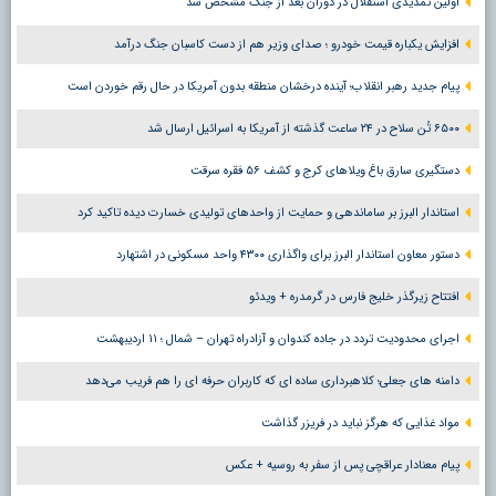
اولین تمدیدی استقلال در دوران بعد از جنگ مشخص شد
افزایش یکباره قیمت خودرو ؛ صدای وزیر هم از دست کاسبان جنگ درآمد
پیام جدید رهبر انقلاب؛ آینده درخشان منطقه بدون آمریکا در حال رقم خوردن است
۶۵۰۰ تُن سلاح در ۲۴ ساعت گذشته از آمریکا به اسرائیل ارسال شد
دستگیری سارق باغ ویلاهای کرج و کشف ۵۶ فقره سرقت
استاندار البرز بر ساماندهی و حمایت از واحدهای تولیدی خسارت دیده تاکید کرد
دستور معاون استاندار البرز برای واگذاری ۴۳۰۰ واحد مسکونی در اشتهارد
افتتاح زیرگذر خلیج فارس در گرمدره + ویدئو
اجرای محدودیت تردد در جاده کندوان و آزادراه تهران – شمال ؛ ١١ اردیبهشت
دامنه های جعلی؛ کلاهبرداری ساده ای که کاربران حرفه ای را هم فریب می‌دهد
مواد غذایی که هرگز نباید در فریزر گذاشت
پیام معنادار عراقچی پس از سفر به روسیه + عکس