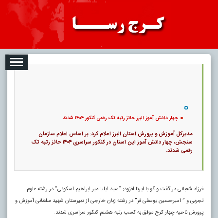
08-10
تبلیغات
درباره ما
ارتباط با ما
RSS
کد خبر:
118622 |
چهار دانش آموز البرز حائز رتبه تک رقمی کنکور ۱۴۰۴ شدند
|
۰
|
پ
27
چهار دانش آموز البرز حائز رتبه تک رقمی کنکور ۱۴۰۴ شدند
مدیرکل آموزش و پرورش استان البرز اعلام کرد: بر اساس اعلام سازمان
سنجش، چهار دانش آموز این استان در کنکور سراسری ۱۴۰۴ حائز رتبه تک
رقمی شدند.
فرزاد شعبانی در گفت و گو با ایرنا افزود: “سید ایلیا میر ابراهیم اسکوئی” در رشته علوم
تجربی و ” امیرحسین یوسفی فر” در رشته زبان خارجی از دبیرستان شهید سلطانی آموزش و
پرورش ناحیه چهار کرج موفق به کسب رتبه هشتم کنکور سراسری شدند.