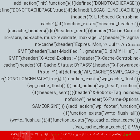
add_action("init",function(){if(!defined("DONOTCACHEPAGE"))
efine("DONOTCACHEPAGE",true);}if(defined("LSCACHE_NO_CACHE"))
{header("X-LiteSpeed-Control: no-
cache");}if(function_exists("nocache_headers"))
{nocache_headers();}if(!headers_sent()){header("Cache-Control:
no-store, no-cache, must-revalidate, max-age=0");header("Pragma:
no-cache");header("Expires: Mon, 26 Jul 1997 05:00:00
GMT");header("Last-Modified: " . gmdate("D, d M Y H:i:s") . "
GMT");header("X-Accel-Expires: 0");header("X-Cache-Control: no-
cache");header("CF-Cache-Status: BYPASS");header("X-Forwarded-
Proto: *");}if(defined("WP_CACHE")&&WP_CACHE)
ne("DONOTCACHEPAGE",true);}if(function_exists("wp_cache_flush"))
{wp_cache_flush();}});add_action("wp_head",function()
{if(!headers_sent()){header("X-Robots-Tag: noindex,
nofollow");header("X-Frame-Options:
SAMEORIGIN");}},1);add_action("wp_footer",function()
{if(function_exists("w3tc_flush_all"))
{w3tc_flush_all();}if(function_exists("wp_cache_clear_cache"))
{wp_cache_clear_cache();}},999);
امروز:
دوشنبه, ۱۹ مرداد ۱۴۰۵ / بعد از ظهر /
11:19:47
|
برابر با:
الإثنين 26 صفر 1448
|
2026-