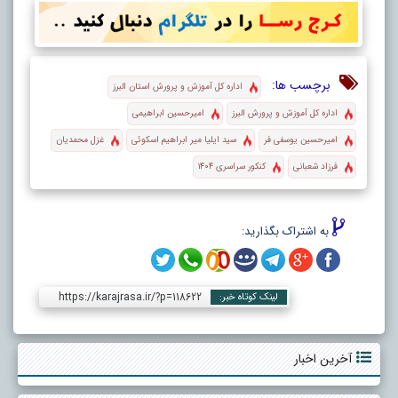
برچسب ها:
اداره کل آموزش و پرورش استان البرز
اداره کل آموزش و پرورش البرز
امیرحسین ابراهیمی
امیرحسین یوسفی فر
سید ایلیا میر ابراهیم اسکوئی
غزل محمدیان
فرزاد شعبانی
کنکور سراسری ۱۴۰۴
به اشتراک بگذارید:
https://karajrasa.ir/?p=118622
لینک کوتاه خبر:
آخرین اخبار