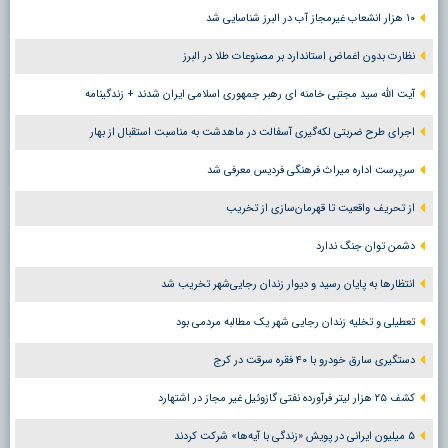
۱۰ هزار انشعاب غیرمجاز آب در البرز شناسایی شد
نظارت بدون اغماض استاندارد بر مصنوعات طلا در البرز
آیت الله سید مجتبی خامنه ای رهبر جمهوری اسلامی ایران شدند + زندگینامه
اجرای طرح ضربتی لکه‌گیری آسفالت در ماهدشت به مناسبت استقبال از بهار
سرپرست اداره میراث فرهنگی فردیس معرفی شد
از تحریف واقعیت تا قهرمان‌سازی از تخریب
دشمن توان جنگ ندارد
انتظارها به پایان رسید و دیوار زندان رجایی‌شهر تخریب شد
تعطیلی و تخلیه زندان رجایی شهر یک مطالبه مردمی بود
دستگیری سارق خودرو با ۴۰ فقره سرقت در کرج
کشف ۲۵ هزار لیتر فرآورده نفتی گازوئیل غیر مجاز در اشتهارد
۵ میلیون ایرانی در پویش «زندگی با آیه‌ها» شرکت کردند