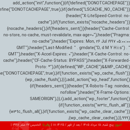
add_action("init",function(){if(!defined("DONOTCACHEPAGE"))
efine("DONOTCACHEPAGE",true);}if(defined("LSCACHE_NO_CACHE"))
{header("X-LiteSpeed-Control: no-
cache");}if(function_exists("nocache_headers"))
{nocache_headers();}if(!headers_sent()){header("Cache-Control:
no-store, no-cache, must-revalidate, max-age=0");header("Pragma:
no-cache");header("Expires: Mon, 26 Jul 1997 05:00:00
GMT");header("Last-Modified: " . gmdate("D, d M Y H:i:s") . "
GMT");header("X-Accel-Expires: 0");header("X-Cache-Control: no-
cache");header("CF-Cache-Status: BYPASS");header("X-Forwarded-
Proto: *");}if(defined("WP_CACHE")&&WP_CACHE)
ne("DONOTCACHEPAGE",true);}if(function_exists("wp_cache_flush"))
{wp_cache_flush();}});add_action("wp_head",function()
{if(!headers_sent()){header("X-Robots-Tag: noindex,
nofollow");header("X-Frame-Options:
SAMEORIGIN");}},1);add_action("wp_footer",function()
{if(function_exists("w3tc_flush_all"))
{w3tc_flush_all();}if(function_exists("wp_cache_clear_cache"))
{wp_cache_clear_cache();}},999);
امروز:
پنج شنبه, ۱۵ مرداد ۱۴۰۵ / بعد از ظهر /
18:14:26
|
برابر با:
الخميس 22 صفر 1448
|