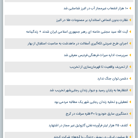
۱۰ هزار انشعاب غیرمجاز آب در البرز شناسایی شد
نظارت بدون اغماض استاندارد بر مصنوعات طلا در البرز
آیت الله سید مجتبی خامنه ای رهبر جمهوری اسلامی ایران شدند + زندگینامه
اجرای طرح ضربتی لکه‌گیری آسفالت در ماهدشت به مناسبت استقبال از بهار
سرپرست اداره میراث فرهنگی فردیس معرفی شد
از تحریف واقعیت تا قهرمان‌سازی از تخریب
دشمن توان جنگ ندارد
انتظارها به پایان رسید و دیوار زندان رجایی‌شهر تخریب شد
تعطیلی و تخلیه زندان رجایی شهر یک مطالبه مردمی بود
دستگیری سارق خودرو با ۴۰ فقره سرقت در کرج
کشف ۲۵ هزار لیتر فرآورده نفتی گازوئیل غیر مجاز در اشتهارد
۵ میلیون ایرانی در پویش «زندگی با آیه‌ها» شرکت کردند