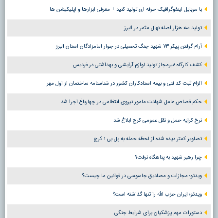
با موبایل اینفوگرافیک حرفه ای تولید کنید + معرفی ابزارها و اپلیکیشن ها
تولید سه هزار اصله نهال مثمر در البرز
آرام گرفتن پیکر ۷۳ شهید جنگ تحمیلی در جوار امامزادگان استان البرز
کشف کارگاه غیرمجاز تولید لوازم آرایشی و بهداشتی در فردیس
الزام ثبت کد فنی و بیمه استادکاران کشور در شناسنامه ساختمان از اول مهر
حکم قصاص عامل شهادت مامور نیروی انتظامی در چهارباغ اجرا شد
نرخ کرایه حمل و نقل عمومی کرج ابلاغ شد
تصاویر کمتر دیده شده از لحظه حمله به پل بی ۱ کرج
چرا رهبر شهید به پناهگاه نرفت؟
ویدئو؛ مجازات و مصادیق جاسوسی در قوانین ما چیست؟
ویدئو؛ ایران حزب الله را تنها گذاشته است؟
دستورات مهم پزشکیان برای شرایط جنگی