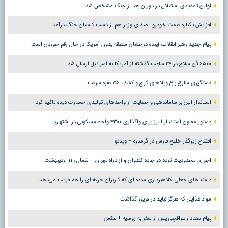
اولین تمدیدی استقلال در دوران بعد از جنگ مشخص شد
افزایش یکباره قیمت خودرو ؛ صدای وزیر هم از دست کاسبان جنگ درآمد
پیام جدید رهبر انقلاب؛ آینده درخشان منطقه بدون آمریکا در حال رقم خوردن است
۶۵۰۰ تُن سلاح در ۲۴ ساعت گذشته از آمریکا به اسرائیل ارسال شد
دستگیری سارق باغ ویلاهای کرج و کشف ۵۶ فقره سرقت
استاندار البرز بر ساماندهی و حمایت از واحدهای تولیدی خسارت دیده تاکید کرد
دستور معاون استاندار البرز برای واگذاری ۴۳۰۰ واحد مسکونی در اشتهارد
افتتاح زیرگذر خلیج فارس در گرمدره + ویدئو
اجرای محدودیت تردد در جاده کندوان و آزادراه تهران – شمال ؛ ١١ اردیبهشت
دامنه های جعلی؛ کلاهبرداری ساده ای که کاربران حرفه ای را هم فریب می‌دهد
مواد غذایی که هرگز نباید در فریزر گذاشت
پیام معنادار عراقچی پس از سفر به روسیه + عکس