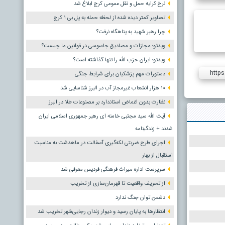
نرخ کرایه حمل و نقل عمومی کرج ابلاغ شد
تصاویر کمتر دیده شده از لحظه حمله به پل بی ۱ کرج
چرا رهبر شهید به پناهگاه نرفت؟
ویدئو؛ مجازات و مصادیق جاسوسی در قوانین ما چیست؟
ویدئو؛ ایران حزب الله را تنها گذاشته است؟
https
دستورات مهم پزشکیان برای شرایط جنگی
۱۰ هزار انشعاب غیرمجاز آب در البرز شناسایی شد
نظارت بدون اغماض استاندارد بر مصنوعات طلا در البرز
آیت الله سید مجتبی خامنه ای رهبر جمهوری اسلامی ایران
شدند + زندگینامه
اجرای طرح ضربتی لکه‌گیری آسفالت در ماهدشت به مناسبت
استقبال از بهار
سرپرست اداره میراث فرهنگی فردیس معرفی شد
از تحریف واقعیت تا قهرمان‌سازی از تخریب
دشمن توان جنگ ندارد
انتظارها به پایان رسید و دیوار زندان رجایی‌شهر تخریب شد