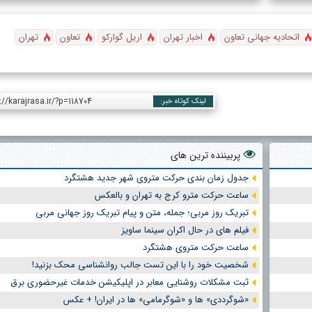
اتحادیه جهانی تعاون
اخبار تهران
اریل گوارکو
تعاون
تهران
://karajrasa.ir/?p=118704
لینک کوتاه خبر:
پربیننده ترین های
جدول زمان بندی حرکت متروی شهر جدید هشتگرد
ساعت حرکت مترو کرج به تهران و بالعکس
تبریک روز مربی؛ جمله، متن و پیام تبریک روز جهانی مربی
فیلم های در حال اکران سینما ساویز
ساعت حرکت متروی هشتگرد
شخصیت خود را با این تست جالب روانشناسی محک بزنید!
ثبت مشکلات روشنایی معابر در اپلیکیشن خدمات غیرحضوری برق
«شوگرددی» ها و «شوگرمامی» ها در ایران! + عکس