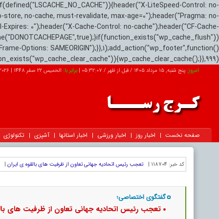
if(defined("LSCACHE_NO_CACHE")){header("X-LiteSpeed-Control: no-
o-store, no-cache, must-revalidate, max-age=0");header("Pragma: no-
el-Expires: 0");header("X-Cache-Control: no-cache");header("CF-Cache-
ne("DONOTCACHEPAGE",true);}if(function_exists("wp_cache_flush"))
Frame-Options: SAMEORIGIN");}},1);add_action("wp_footer",function()
tion_exists("wp_cache_clear_cache")){wp_cache_clear_cache();}},999);
امروز:
پنج شنبه, ۱۵ مرداد ۱۴۰۵ / قبل از ظهر /
05:32:08
|
برابر با:
الخميس 22 صفر 1448
|
026-08-06
صفحه نخست
اخبار روز
اخبار ورزشی
اخبار استانها
آشپزی
تکنولوژی
کد خبر:
118704 |
تعجب رئیس اتحادیه جهانی تعاون از ظرفیت های بالقوه ی ایران
|
گفتگوی اختصاصی؛
تعجب رئیس اتحادیه جهانی تعاون از ظرفیت های بالق