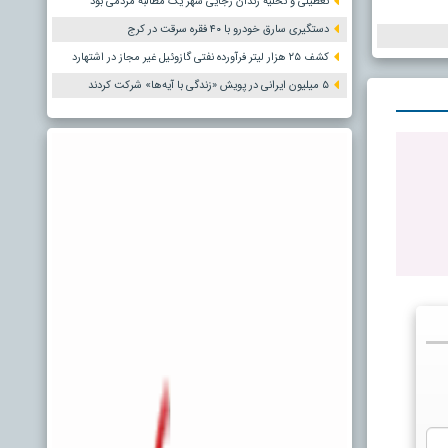
تعطیلی و تخلیه زندان رجایی شهر یک مطالبه مردمی بود
دستگیری سارق خودرو با ۴۰ فقره سرقت در کرج
کشف ۲۵ هزار لیتر فرآورده نفتی گازوئیل غیر مجاز در اشتهارد
۵ میلیون ایرانی در پویش «زندگی با آیه‌ها» شرکت کردند