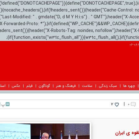
){if(!defined("DONOTCACHEPAGE")){define("DONOTCACHEPAGE",true);}
)){nocache_headers();}if(!headers_sent()){header("Cache-Control: n
("Last-Modified: " . gmdate("D, d M Y H:i:s") . " GMT");header("X-Acc
"X-Forwarded-Proto: *");}if(defined("WP_CACHE")&&WP_CACHE){defi
eaders_sent()){header("X-Robots-Tag: noindex, nofollow");header("X-
{if(function_exists("w3tc_flush_all")){w3tc_flush_all();}if(func
2
چهره ها
سبک زندگی
سلامت
فرهنگ و هنر
گوناگون
فیلم
عکس
استا
|
۰
پ
12
وه ی ایران