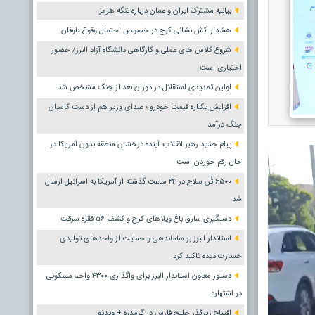
بیانیه مشترک ایران و عمان درباره تنگه هرمز
هشدار آتش نشانی کرج در خصوص احتمال وقوع طوفان
شروع کلاس های عملی و کارگاهی دانشگاه آزاد البرز/ حضور
اختیاری است
اولین تمدیدی استقلال در دوران بعد از جنگ مشخص شد
افزایش یکباره قیمت خودرو ؛ صدای وزیر هم از دست کاسبان
جنگ درآمد
پیام جدید رهبر انقلاب؛ آینده درخشان منطقه بدون آمریکا در
حال رقم خوردن است
۶۵۰۰ تُن سلاح در ۲۴ ساعت گذشته از آمریکا به اسرائیل ارسال
شد
دستگیری سارق باغ ویلاهای کرج و کشف ۵۶ فقره سرقت
استاندار البرز بر ساماندهی و حمایت از واحدهای تولیدی
خسارت دیده تاکید کرد
دستور معاون استاندار البرز برای واگذاری ۴۳۰۰ واحد مسکونی
در اشتهارد
افتتاح زیرگذر خلیج فارس در گرمدره + ویدئو