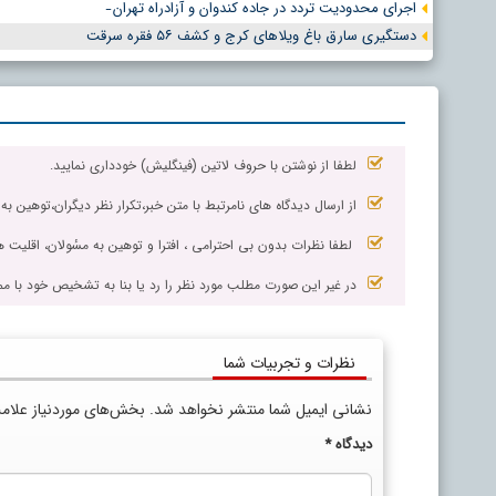
اجرای محدودیت تردد در جاده کندوان و آزادراه تهران ̵
دستگیری سارق باغ ویلاهای کرج و کشف ۵۶ فقره سرقت
لطفا از نوشتن با حروف لاتین (فینگلیش) خودداری نمایید.
از ارسال دیدگاه های نامرتبط با متن خبر،تکرار نظر دیگران،توهین به
لطفا نظرات بدون بی احترامی ، افترا و توهین به مسٔولان، اقلیت ها
در غیر این صورت مطلب مورد نظر را رد یا بنا به تشخیص خود با مم
نظرات و تجربیات شما
نشانی ایمیل شما منتشر نخواهد شد.
بخش‌های موردنیاز علام
دیدگاه
*