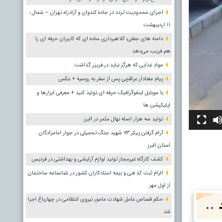
اجرای محدودیت تردد در جاده کندوان و آزادراه تهران – شمال ؛
١١ اردیبهشت
دامنه های جعلی؛ کلاهبرداری ساده ای که کاربران حرفه ای را
هم فریب می‌دهد
مواد غذایی که هرگز نباید در فریزر گذاشت
پیام معنادار عراقچی پس از سفر به روسیه + عکس
با موبایل اینفوگرافیک حرفه ای تولید کنید + معرفی ابزارها و
اپلیکیشن ها
تولید سه هزار اصله نهال مثمر در البرز
آرام گرفتن پیکر ۷۳ شهید جنگ تحمیلی در جوار امامزادگان
استان البرز
کشف کارگاه غیرمجاز تولید لوازم آرایشی و بهداشتی در فردیس
الزام ثبت کد فنی و بیمه استادکاران کشور در شناسنامه ساختمان
از اول مهر
حکم قصاص عامل شهادت مامور نیروی انتظامی در چهارباغ اجرا
شد