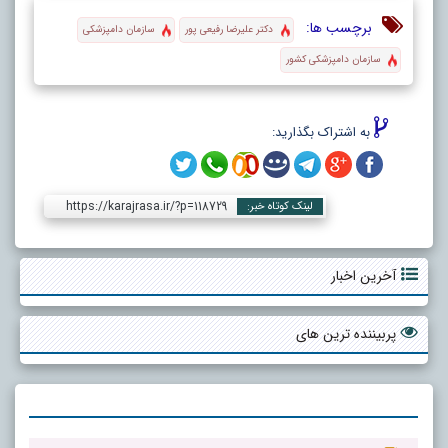
برچسب ها:
دکتر علیرضا رفیعی پور
سازمان دامپزشکی
سازمان دامپزشکی کشور
به اشتراک بگذارید:
https://karajrasa.ir/?p=118729
لینک کوتاه خبر:
آخرین اخبار
پربیننده ترین های