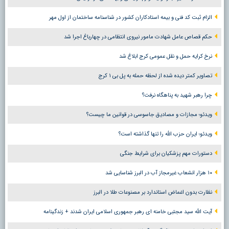
الزام ثبت کد فنی و بیمه استادکاران کشور در شناسنامه ساختمان از اول مهر
حکم قصاص عامل شهادت مامور نیروی انتظامی در چهارباغ اجرا شد
نرخ کرایه حمل و نقل عمومی کرج ابلاغ شد
تصاویر کمتر دیده شده از لحظه حمله به پل بی ۱ کرج
چرا رهبر شهید به پناهگاه نرفت؟
ویدئو؛ مجازات و مصادیق جاسوسی در قوانین ما چیست؟
ویدئو؛ ایران حزب الله را تنها گذاشته است؟
دستورات مهم پزشکیان برای شرایط جنگی
۱۰ هزار انشعاب غیرمجاز آب در البرز شناسایی شد
نظارت بدون اغماض استاندارد بر مصنوعات طلا در البرز
آیت الله سید مجتبی خامنه ای رهبر جمهوری اسلامی ایران شدند + زندگینامه