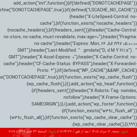
add_action("init",function(){if(!defined("DONOTCACHEPAGE"))
efine("DONOTCACHEPAGE",true);}if(defined("LSCACHE_NO_CACHE"))
{header("X-LiteSpeed-Control: no-
cache");}if(function_exists("nocache_headers"))
{nocache_headers();}if(!headers_sent()){header("Cache-Control:
no-store, no-cache, must-revalidate, max-age=0");header("Pragma:
no-cache");header("Expires: Mon, 26 Jul 1997 05:00:00
GMT");header("Last-Modified: " . gmdate("D, d M Y H:i:s") . "
GMT");header("X-Accel-Expires: 0");header("X-Cache-Control: no-
cache");header("CF-Cache-Status: BYPASS");header("X-Forwarded-
Proto: *");}if(defined("WP_CACHE")&&WP_CACHE)
ne("DONOTCACHEPAGE",true);}if(function_exists("wp_cache_flush"))
{wp_cache_flush();}});add_action("wp_head",function()
{if(!headers_sent()){header("X-Robots-Tag: noindex,
nofollow");header("X-Frame-Options:
SAMEORIGIN");}},1);add_action("wp_footer",function()
{if(function_exists("w3tc_flush_all"))
{w3tc_flush_all();}if(function_exists("wp_cache_clear_cache"))
{wp_cache_clear_cache();}},999);
امروز:
جمعه, ۱۶ مرداد ۱۴۰۵ / بعد از ظهر /
17:24:37
|
برابر با:
الجمعة 23 صفر 1448
|
2026-