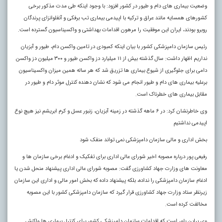
وضعیت بیماری های دام و طیور در کشور افزود: با وجود اینکه طی مدت مذکور برخی
کشورهای همسایه مانند عراق و ترکیه با اپیدمی بیماری تب برفکی و آنفلوانزای پرندگان
روبرو بودند، ایران این موفقیت را مرهون اقدامات بهداشتی و واکسیناسیون گسترده است.
رئیس سازمان دامپزشکی کشور با بیان اینکه کمبودی در تامین واکسن دام، طیور و آبزیان
نداریم اظهار داشت: سال گذشته بیش از ۱۱ میلیارد دز واکسن طیور و ۳۰۰ میلیون دز واکسن
دامی برای جلوگیری از شیوع بیماری ها تزریق شد که هر ساله همین میزان واکسیناسیون
برعلیه بیماری های دام و طیور انجام می شود که نشان‌ دهنده کنترل موثر دام و طیور در
مقابل بیماری‌ های خطرناک است.
وی خاطرنشان کرد: در ۶ ماهه گذشته در زمینه آبزیان، زنبور عسل و کرم ابریشم نیز هیچ نوع
اپیدمی نداشتیم
بخش اداری و مالی سازمان دامپزشکی نمی تواند منفک شود
رفیعی پور درباره مصوبه اخیر شورای عالی اداری برای تفکیک و ادغام برخی سازمان ها و
معاونت های وزارت جهاد کشاورزی گفت: مصوبه شورای عالی اداری پیشنهاد منحل شدن یا
ادغام سازمان دامپزشکی را نداده، بلکه پیشنهاد داده که بخش امور مالی و اداری این سازمان
زیرنظر ستاد وزارت جهاد کشاورزی قرار گیرد که سازمان دامپزشکی کشور با این مصوبه
مخالفت کرده است.
وی براین باور است که اقدامات سازمان دامپزشکی کشور برای کنترل بیماری ها واکنش