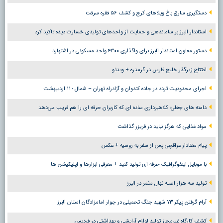
دستگیری سارق باغ ویلاهای کرج و کشف ۵۶ فقره سرقت
استاندار البرز بر ساماندهی و حمایت از واحدهای تولیدی خسارت دیده تاکید کرد
دستور معاون استاندار البرز برای واگذاری ۴۳۰۰ واحد مسکونی در اشتهارد
افتتاح زیرگذر خلیج فارس در گرمدره + ویدئو
اجرای محدودیت تردد در جاده کندوان و آزادراه تهران – شمال ؛ ١١ اردیبهشت
دامنه های جعلی؛ کلاهبرداری ساده ای که کاربران حرفه ای را هم فریب می‌دهد
مواد غذایی که هرگز نباید در فریزر گذاشت
پیام معنادار عراقچی پس از سفر به روسیه + عکس
با موبایل اینفوگرافیک حرفه ای تولید کنید + معرفی ابزارها و اپلیکیشن ها
تولید سه هزار اصله نهال مثمر در البرز
آرام گرفتن پیکر ۷۳ شهید جنگ تحمیلی در جوار امامزادگان استان البرز
کشف کارگاه غیرمجاز تولید لوازم آرایشی و بهداشتی در فردیس