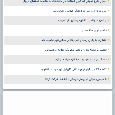
اجرای طرح ضربتی لکه‌گیری آسفالت در ماهدشت به مناسبت استقبال از بهار
سرپرست اداره میراث فرهنگی فردیس معرفی شد
از تحریف واقعیت تا قهرمان‌سازی از تخریب
دشمن توان جنگ ندارد
انتظارها به پایان رسید و دیوار زندان رجایی‌شهر تخریب شد
تعطیلی و تخلیه زندان رجایی شهر یک مطالبه مردمی بود
دستگیری سارق خودرو با ۴۰ فقره سرقت در کرج
کشف ۲۵ هزار لیتر فرآورده نفتی گازوئیل غیر مجاز در اشتهارد
۵ میلیون ایرانی در پویش «زندگی با آیه‌ها» شرکت کردند