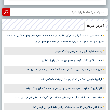
آخرین خبرها
در نخستین نشست کارگروه اجرای تکالیف برنامه هفتم در حوزه حمل‌ونقل هوایی مطرح شد:
راهبری فناورانه، محور اجرای برنامه هفتم در توسعه حمل‌ونقل هوایی
بیانیه مشترک ایران و عمان درباره تنگه هرمز
هشدار آتش نشانی کرج در خصوص احتمال وقوع طوفان
شروع کلاس های عملی و کارگاهی دانشگاه آزاد البرز/ حضور اختیاری است
اولین تمدیدی استقلال در دوران بعد از جنگ مشخص شد
افزایش یکباره قیمت خودرو ؛ صدای وزیر هم از دست کاسبان جنگ درآمد
پیام جدید رهبر انقلاب؛ آینده درخشان منطقه بدون آمریکا در حال رقم خوردن است
۶۵۰۰ تُن سلاح در ۲۴ ساعت گذشته از آمریکا به اسرائیل ارسال شد