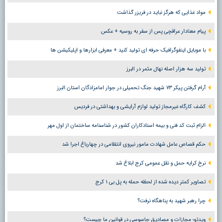
مواد غذایی که هرگز نباید در فریزر گذاشت
پیام معنادار عراقچی پس از سفر به روسیه + عکس
با موبایل اینفوگرافیک حرفه ای تولید کنید + معرفی ابزارها و اپلیکیشن ها
تولید سه هزار اصله نهال مثمر در البرز
آرام گرفتن پیکر ۷۳ شهید جنگ تحمیلی در جوار امامزادگان استان البرز
کشف کارگاه غیرمجاز تولید لوازم آرایشی و بهداشتی در فردیس
الزام ثبت کد فنی و بیمه استادکاران کشور در شناسنامه ساختمان از اول مهر
حکم قصاص عامل شهادت مامور نیروی انتظامی در چهارباغ اجرا شد
نرخ کرایه حمل و نقل عمومی کرج ابلاغ شد
تصاویر کمتر دیده شده از لحظه حمله به پل بی ۱ کرج
چرا رهبر شهید به پناهگاه نرفت؟
ویدئو؛ مجازات و مصادیق جاسوسی در قوانین ما چیست؟