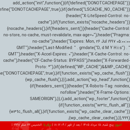
add_action("init",function(){if(!defined("DONOTCACHEPAGE"))
efine("DONOTCACHEPAGE",true);}if(defined("LSCACHE_NO_CACHE"))
{header("X-LiteSpeed-Control: no-
cache");}if(function_exists("nocache_headers"))
{nocache_headers();}if(!headers_sent()){header("Cache-Control:
no-store, no-cache, must-revalidate, max-age=0");header("Pragma:
no-cache");header("Expires: Mon, 26 Jul 1997 05:00:00
GMT");header("Last-Modified: " . gmdate("D, d M Y H:i:s") . "
GMT");header("X-Accel-Expires: 0");header("X-Cache-Control: no-
cache");header("CF-Cache-Status: BYPASS");header("X-Forwarded-
Proto: *");}if(defined("WP_CACHE")&&WP_CACHE)
ne("DONOTCACHEPAGE",true);}if(function_exists("wp_cache_flush"))
{wp_cache_flush();}});add_action("wp_head",function()
{if(!headers_sent()){header("X-Robots-Tag: noindex,
nofollow");header("X-Frame-Options:
SAMEORIGIN");}},1);add_action("wp_footer",function()
{if(function_exists("w3tc_flush_all"))
{w3tc_flush_all();}if(function_exists("wp_cache_clear_cache"))
{wp_cache_clear_cache();}},999);
امروز:
پنج شنبه, ۱۵ مرداد ۱۴۰۵ / بعد از ظهر /
18:12:10
|
برابر با:
الخميس 22 صفر 1448
|