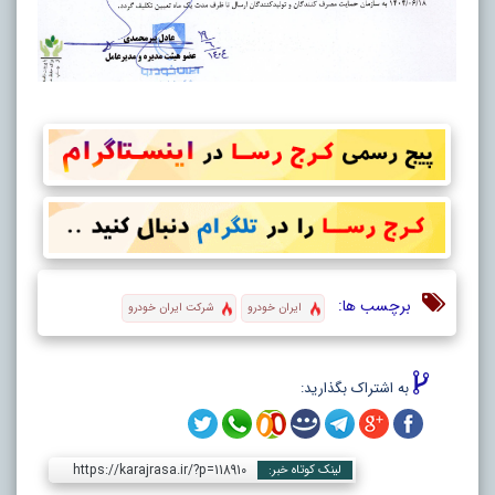
برچسب ها:
ایران خودرو
شرکت ایران خودرو
به اشتراک بگذارید:
https://karajrasa.ir/?p=118910
لینک کوتاه خبر: