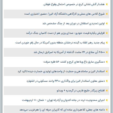
هشدار آتش نشانی کرج در خصوص احتمال وقوع طوفان
شروع کلاس های عملی و کارگاهی دانشگاه آزاد البرز/ حضور اختیاری است
اولین تمدیدی استقلال در دوران بعد از جنگ مشخص شد
افزایش یکباره قیمت خودرو ؛ صدای وزیر هم از دست کاسبان جنگ درآمد
پیام جدید رهبر انقلاب؛ آینده درخشان منطقه بدون آمریکا در حال رقم خوردن است
۶۵۰۰ تُن سلاح در ۲۴ ساعت گذشته از آمریکا به اسرائیل ارسال شد
دستگیری سارق باغ ویلاهای کرج و کشف ۵۶ فقره سرقت
استاندار البرز بر ساماندهی و حمایت از واحدهای تولیدی خسارت دیده تاکید کرد
دستور معاون استاندار البرز برای واگذاری ۴۳۰۰ واحد مسکونی در اشتهارد
افتتاح زیرگذر خلیج فارس در گرمدره + ویدئو
اجرای محدودیت تردد در جاده کندوان و آزادراه تهران – شمال ؛ ١١ اردیبهشت
دامنه های جعلی؛ کلاهبرداری ساده ای که کاربران حرفه ای را هم فریب می‌دهد