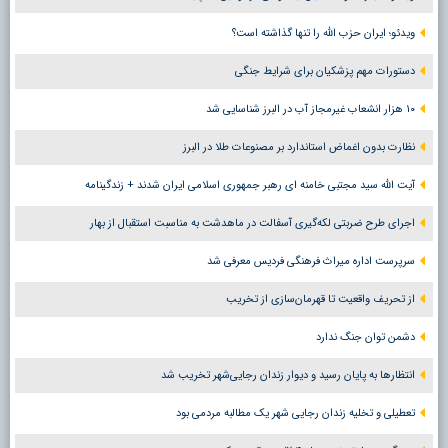
ویدئو؛ ایران حزب الله را تنها گذاشته است؟
دستورات مهم پزشکیان برای شرایط جنگی
۱۰ هزار انشعاب غیرمجاز آب در البرز شناسایی شد
نظارت بدون اغماض استاندارد بر مصنوعات طلا در البرز
آیت الله سید مجتبی خامنه ای رهبر جمهوری اسلامی ایران شدند + زندگینامه
اجرای طرح ضربتی لکه‌گیری آسفالت در ماهدشت به مناسبت استقبال از بهار
سرپرست اداره میراث فرهنگی فردیس معرفی شد
از تحریف واقعیت تا قهرمان‌سازی از تخریب
دشمن توان جنگ ندارد
انتظارها به پایان رسید و دیوار زندان رجایی‌شهر تخریب شد
تعطیلی و تخلیه زندان رجایی شهر یک مطالبه مردمی بود