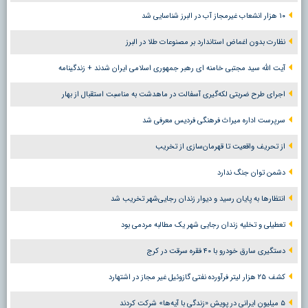
۱۰ هزار انشعاب غیرمجاز آب در البرز شناسایی شد
نظارت بدون اغماض استاندارد بر مصنوعات طلا در البرز
آیت الله سید مجتبی خامنه ای رهبر جمهوری اسلامی ایران شدند + زندگینامه
اجرای طرح ضربتی لکه‌گیری آسفالت در ماهدشت به مناسبت استقبال از بهار
سرپرست اداره میراث فرهنگی فردیس معرفی شد
از تحریف واقعیت تا قهرمان‌سازی از تخریب
دشمن توان جنگ ندارد
انتظارها به پایان رسید و دیوار زندان رجایی‌شهر تخریب شد
تعطیلی و تخلیه زندان رجایی شهر یک مطالبه مردمی بود
دستگیری سارق خودرو با ۴۰ فقره سرقت در کرج
کشف ۲۵ هزار لیتر فرآورده نفتی گازوئیل غیر مجاز در اشتهارد
۵ میلیون ایرانی در پویش «زندگی با آیه‌ها» شرکت کردند