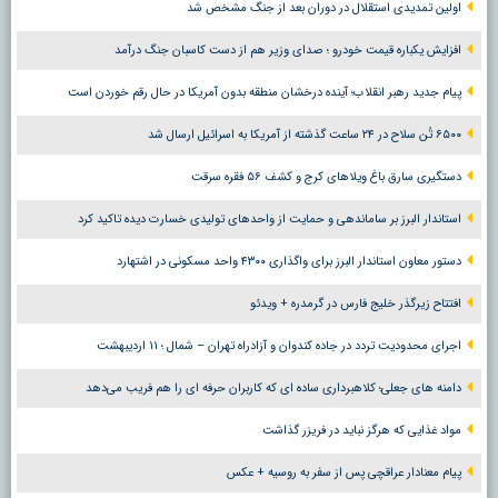
اولین تمدیدی استقلال در دوران بعد از جنگ مشخص شد
افزایش یکباره قیمت خودرو ؛ صدای وزیر هم از دست کاسبان جنگ درآمد
پیام جدید رهبر انقلاب؛ آینده درخشان منطقه بدون آمریکا در حال رقم خوردن است
۶۵۰۰ تُن سلاح در ۲۴ ساعت گذشته از آمریکا به اسرائیل ارسال شد
دستگیری سارق باغ ویلاهای کرج و کشف ۵۶ فقره سرقت
استاندار البرز بر ساماندهی و حمایت از واحدهای تولیدی خسارت دیده تاکید کرد
دستور معاون استاندار البرز برای واگذاری ۴۳۰۰ واحد مسکونی در اشتهارد
افتتاح زیرگذر خلیج فارس در گرمدره + ویدئو
اجرای محدودیت تردد در جاده کندوان و آزادراه تهران – شمال ؛ ١١ اردیبهشت
دامنه های جعلی؛ کلاهبرداری ساده ای که کاربران حرفه ای را هم فریب می‌دهد
مواد غذایی که هرگز نباید در فریزر گذاشت
پیام معنادار عراقچی پس از سفر به روسیه + عکس