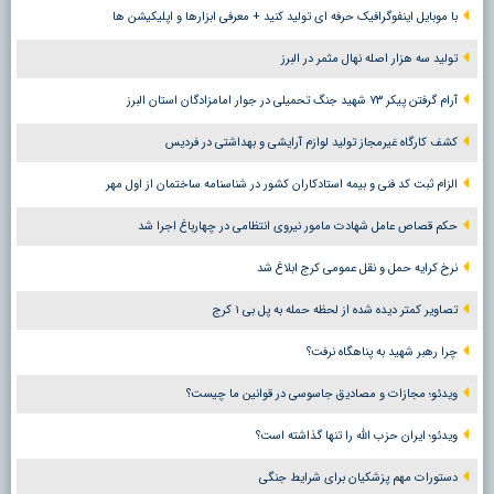
با موبایل اینفوگرافیک حرفه ای تولید کنید + معرفی ابزارها و اپلیکیشن ها
تولید سه هزار اصله نهال مثمر در البرز
آرام گرفتن پیکر ۷۳ شهید جنگ تحمیلی در جوار امامزادگان استان البرز
کشف کارگاه غیرمجاز تولید لوازم آرایشی و بهداشتی در فردیس
الزام ثبت کد فنی و بیمه استادکاران کشور در شناسنامه ساختمان از اول مهر
حکم قصاص عامل شهادت مامور نیروی انتظامی در چهارباغ اجرا شد
نرخ کرایه حمل و نقل عمومی کرج ابلاغ شد
تصاویر کمتر دیده شده از لحظه حمله به پل بی ۱ کرج
چرا رهبر شهید به پناهگاه نرفت؟
ویدئو؛ مجازات و مصادیق جاسوسی در قوانین ما چیست؟
ویدئو؛ ایران حزب الله را تنها گذاشته است؟
دستورات مهم پزشکیان برای شرایط جنگی