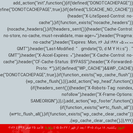
add_action("init",function(){if(!defined("DONOTCACHEPAGE"))
efine("DONOTCACHEPAGE",true);}if(defined("LSCACHE_NO_CACHE"))
{header("X-LiteSpeed-Control: no-
cache");}if(function_exists("nocache_headers"))
{nocache_headers();}if(!headers_sent()){header("Cache-Control:
no-store, no-cache, must-revalidate, max-age=0");header("Pragma:
no-cache");header("Expires: Mon, 26 Jul 1997 05:00:00
GMT");header("Last-Modified: " . gmdate("D, d M Y H:i:s") . "
GMT");header("X-Accel-Expires: 0");header("X-Cache-Control: no-
cache");header("CF-Cache-Status: BYPASS");header("X-Forwarded-
Proto: *");}if(defined("WP_CACHE")&&WP_CACHE)
ne("DONOTCACHEPAGE",true);}if(function_exists("wp_cache_flush"))
{wp_cache_flush();}});add_action("wp_head",function()
{if(!headers_sent()){header("X-Robots-Tag: noindex,
nofollow");header("X-Frame-Options:
SAMEORIGIN");}},1);add_action("wp_footer",function()
{if(function_exists("w3tc_flush_all"))
{w3tc_flush_all();}if(function_exists("wp_cache_clear_cache"))
{wp_cache_clear_cache();}},999);
امروز:
یکشنبه, ۱۸ مرداد ۱۴۰۵ / بعد از ظهر /
15:50:28
|
برابر با:
الأحد 25 صفر 1448
|
2026-