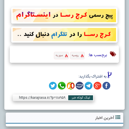
برچسب ها:
روسیه
سوریه
به اشتراک بگذارید:
https://karajrasa.ir/?p=118959
لینک کوتاه خبر:
آخرین اخبار