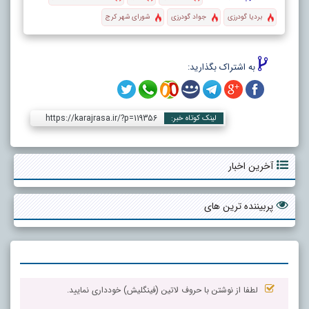
بردیا گودرزی
جواد گودرزی
شورای شهر کرج
به اشتراک بگذارید:
https://karajrasa.ir/?p=119356
لینک کوتاه خبر:
آخرین اخبار
پربیننده ترین های
لطفا از نوشتن با حروف لاتین (فینگلیش) خودداری نمایید.