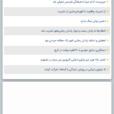
سرپرست اداره میراث فرهنگی فردیس معرفی شد
از تحریف واقعیت تا قهرمان‌سازی از تخریب
دشمن توان جنگ ندارد
انتظارها به پایان رسید و دیوار زندان رجایی‌شهر تخریب شد
تعطیلی و تخلیه زندان رجایی شهر یک مطالبه مردمی بود
دستگیری سارق خودرو با ۴۰ فقره سرقت در کرج
کشف ۲۵ هزار لیتر فرآورده نفتی گازوئیل غیر مجاز در اشتهارد
۵ میلیون ایرانی در پویش «زندگی با آیه‌ها» شرکت کردند