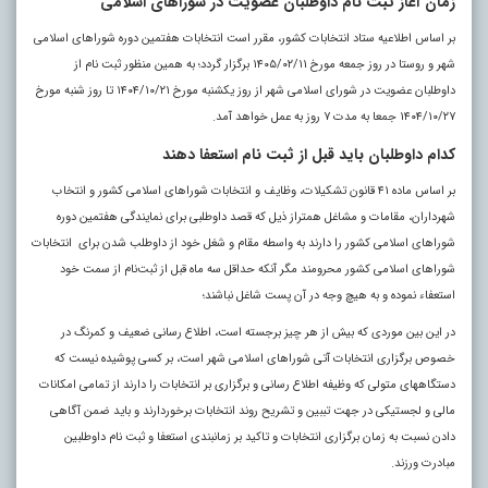
زمان آغاز ثبت نام داوطلبان عضویت در شوراهای اسلامی
بر اساس اطلاعیه ستاد انتخابات کشور، مقرر است انتخابات هفتمین دوره شوراهای اسلامی
شهر و روستا در روز جمعه مورخ ۱۴۰۵/۰۲/۱۱ برگزار گردد؛ به همین منظور ثبت نام از
داوطلبان عضویت در شورای اسلامی شهر از روز یکشنبه مورخ ۱۴۰۴/۱۰/۲۱ تا روز شنبه مورخ
۱۴۰۴/۱۰/۲۷ جمعا به مدت ۷ روز به عمل خواهد آمد.
کدام داوطلبان باید قبل از ثبت نام استعفا دهند
بر اساس ماده ۴۱ قانون تشکیلات، وظایف و انتخابات شوراهای اسلامی کشور و انتخاب
شهرداران، مقامات و مشاغل همتراز ذیل که قصد داوطلبی برای نمایندگی هفتمین دوره
شوراهای اسلامی کشور را دارند به واسطه مقام و شغل خود از داوطلب شدن برای انتخابات
شوراهای اسلامی کشور محرومند مگر آنکه حداقل سه ماه قبل از ثبت‌نام از سمت خود
استعفاء نموده و به هیچ وجه در آن پست شاغل نباشند؛
در این بین موردی که بیش از هر چیز برجسته است، اطلاع رسانی ضعیف و کمرنگ در
خصوص برگزاری انتخابات آتی شوراهای اسلامی شهر است، بر کسی پوشیده نیست که
دستگاههای متولی که وظیفه اطلاع رسانی و برگزاری بر انتخابات را دارند از تمامی امکانات
مالی و لجستیکی در جهت تببین و تشریح روند انتخابات برخوردارند و باید ضمن آگاهی
دادن نسبت به زمان برگزاری انتخابات و تاکید بر زمانبندی استعفا و ثبت نام داوطلبین
مبادرت ورزند.