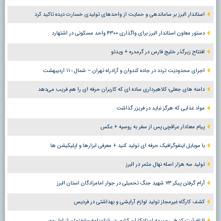
استاندار البرز بر ساماندهی و حمایت از واحدهای تولیدی خسارت دیده تاکید کرد
دستور معاون استاندار البرز برای واگذاری ۴۳۰۰ واحد مسکونی در اشتهارد
افتتاح زیرگذر خلیج فارس در گرمدره + ویدئو
اجرای محدودیت تردد در جاده کندوان و آزادراه تهران – شمال ؛ ١١ اردیبهشت
دامنه های جعلی؛ کلاهبرداری ساده ای که کاربران حرفه ای را هم فریب می‌دهد
مواد غذایی که هرگز نباید در فریزر گذاشت
پیام معنادار عراقچی پس از سفر به روسیه + عکس
با موبایل اینفوگرافیک حرفه ای تولید کنید + معرفی ابزارها و اپلیکیشن ها
تولید سه هزار اصله نهال مثمر در البرز
آرام گرفتن پیکر ۷۳ شهید جنگ تحمیلی در جوار امامزادگان استان البرز
کشف کارگاه غیرمجاز تولید لوازم آرایشی و بهداشتی در فردیس
الزام ثبت کد فنی و بیمه استادکاران کشور در شناسنامه ساختمان از اول مهر