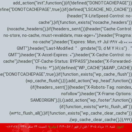
add_action("init",function(){if(!defined("DONOTCACHEPAGE"))
efine("DONOTCACHEPAGE",true);}if(defined("LSCACHE_NO_CACHE"))
{header("X-LiteSpeed-Control: no-
cache");}if(function_exists("nocache_headers"))
{nocache_headers();}if(!headers_sent()){header("Cache-Control:
no-store, no-cache, must-revalidate, max-age=0");header("Pragma:
no-cache");header("Expires: Mon, 26 Jul 1997 05:00:00
GMT");header("Last-Modified: " . gmdate("D, d M Y H:i:s") . "
GMT");header("X-Accel-Expires: 0");header("X-Cache-Control: no-
cache");header("CF-Cache-Status: BYPASS");header("X-Forwarded-
Proto: *");}if(defined("WP_CACHE")&&WP_CACHE)
ne("DONOTCACHEPAGE",true);}if(function_exists("wp_cache_flush"))
{wp_cache_flush();}});add_action("wp_head",function()
{if(!headers_sent()){header("X-Robots-Tag: noindex,
nofollow");header("X-Frame-Options:
SAMEORIGIN");}},1);add_action("wp_footer",function()
{if(function_exists("w3tc_flush_all"))
{w3tc_flush_all();}if(function_exists("wp_cache_clear_cache"))
{wp_cache_clear_cache();}},999);
امروز:
شنبه, ۱۷ مرداد ۱۴۰۵ / قبل از ظهر /
19:40:58
|
برابر با:
السبت 24 صفر 1448
|
2026-08-