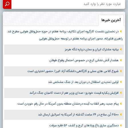
آخرین خبرها
در نخستین نشست کارگروه اجرای تکالیف برنامه هفتم در حوزه حمل‌ونقل هوایی مطرح شد:
راهبری فناورانه، محور اجرای برنامه هفتم در توسعه حمل‌ونقل هوایی
بیانیه مشترک ایران و عمان درباره تنگه هرمز
هشدار آتش نشانی کرج در خصوص احتمال وقوع طوفان
شروع کلاس های عملی و کارگاهی دانشگاه آزاد البرز/ حضور اختیاری است
اولین تمدیدی استقلال در دوران بعد از جنگ مشخص شد
افزایش یکباره قیمت خودرو ؛ صدای وزیر هم از دست کاسبان جنگ درآمد
پیام جدید رهبر انقلاب؛ آینده درخشان منطقه بدون آمریکا در حال رقم خوردن است
۶۵۰۰ تُن سلاح در ۲۴ ساعت گذشته از آمریکا به اسرائیل ارسال شد
دستگیری سارق باغ ویلاهای کرج و کشف ۵۶ فقره سرقت