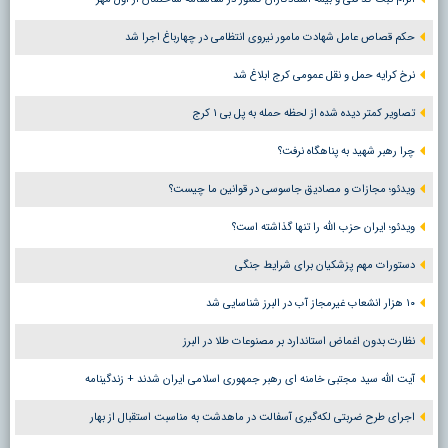
حکم قصاص عامل شهادت مامور نیروی انتظامی در چهارباغ اجرا شد
نرخ کرایه حمل و نقل عمومی کرج ابلاغ شد
تصاویر کمتر دیده شده از لحظه حمله به پل بی ۱ کرج
چرا رهبر شهید به پناهگاه نرفت؟
ویدئو؛ مجازات و مصادیق جاسوسی در قوانین ما چیست؟
ویدئو؛ ایران حزب الله را تنها گذاشته است؟
دستورات مهم پزشکیان برای شرایط جنگی
۱۰ هزار انشعاب غیرمجاز آب در البرز شناسایی شد
نظارت بدون اغماض استاندارد بر مصنوعات طلا در البرز
آیت الله سید مجتبی خامنه ای رهبر جمهوری اسلامی ایران شدند + زندگینامه
اجرای طرح ضربتی لکه‌گیری آسفالت در ماهدشت به مناسبت استقبال از بهار