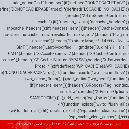
add_action("init",function(){if(!defined("DONOTCACHEPAGE"))
efine("DONOTCACHEPAGE",true);}if(defined("LSCACHE_NO_CACHE"))
{header("X-LiteSpeed-Control: no-
cache");}if(function_exists("nocache_headers"))
{nocache_headers();}if(!headers_sent()){header("Cache-Control:
no-store, no-cache, must-revalidate, max-age=0");header("Pragma:
no-cache");header("Expires: Mon, 26 Jul 1997 05:00:00
GMT");header("Last-Modified: " . gmdate("D, d M Y H:i:s") . "
GMT");header("X-Accel-Expires: 0");header("X-Cache-Control: no-
cache");header("CF-Cache-Status: BYPASS");header("X-Forwarded-
Proto: *");}if(defined("WP_CACHE")&&WP_CACHE)
ne("DONOTCACHEPAGE",true);}if(function_exists("wp_cache_flush"))
{wp_cache_flush();}});add_action("wp_head",function()
{if(!headers_sent()){header("X-Robots-Tag: noindex,
nofollow");header("X-Frame-Options:
SAMEORIGIN");}},1);add_action("wp_footer",function()
{if(function_exists("w3tc_flush_all"))
{w3tc_flush_all();}if(function_exists("wp_cache_clear_cache"))
{wp_cache_clear_cache();}},999);
امروز:
دوشنبه, ۱۹ مرداد ۱۴۰۵ / بعد از ظهر /
07:30:36
|
برابر با:
الإثنين 26 صفر 1448
|
2026-