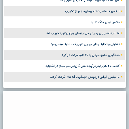
سرپرست اداره میراث فرهنگی فردیس معرفی شد
از تحریف واقعیت تا قهرمان‌سازی از تخریب
دشمن توان جنگ ندارد
انتظارها به پایان رسید و دیوار زندان رجایی‌شهر تخریب شد
تعطیلی و تخلیه زندان رجایی شهر یک مطالبه مردمی بود
دستگیری سارق خودرو با ۴۰ فقره سرقت در کرج
کشف ۲۵ هزار لیتر فرآورده نفتی گازوئیل غیر مجاز در اشتهارد
۵ میلیون ایرانی در پویش «زندگی با آیه‌ها» شرکت کردند