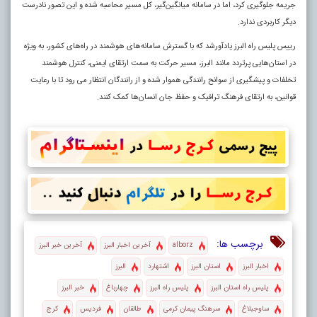
جریمه جلوگیری کرد، اما در سامانه میانگین‌گیر، کل مسیر محاسبه شده و این تصور نادرست
دیگر کاربردی ندارد.
رییس پلیس راه البرز یادآورشد که با گسترش سامانه‌های هوشمند در راه‌های کشور، به ویژه
در استان‌هایی پرتردد مانند البرز، مسیر حرکت به سمت ارتقای ایمنی، کنترل هوشمند
تخلفات و پیشگیری از سوانح رانندگی هموار شده و از رانندگان انتظار می رود تا با رعایت
قوانین، به ارتقای فرهنگ ترافیک و حفظ جان انسان‌ها کمک کنند.
برچسب ها:
alborz
آخرین اخبار البرز
آخرین خبر البرز
اخبار البرز
استان البرز
اشتهارد
البرز
پلیس راه استان البرز
پلیس راه البرز
چهارباغ
خبر البرز
ساوجبلاغ
سرهنگ پیمان کرمی
طالقان
فردیس
کرج