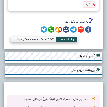
نظرآباد
به اشتراک بگذارید:
https://karajrasa.ir/?p=119632
لینک کوتاه خبر:
آخرین اخبار
پربیننده ترین های
لطفا از نوشتن با حروف لاتین (فینگلیش) خودداری نمایید.