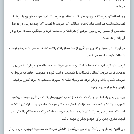
می‌شود.
وی اضافه کرد: بر خلاف دوربین‌های ثبت لحظه‌ای سرعت که تنها سرعت خودرو را در نقطه
نصب‌شده ثبت می‌کنند، سامانه‌های میانگین‌گیر سرعت با نصب ۲ یا چند دوربین در فواصل
مشخص از مسیر، زمان عبور خودرو از هر نقطه را محاسبه کرده و میانگین سرعت خودرو در
آن بازه را به دست
می‌آورند ؛ در صورتی که این میانگین از حد مجاز بالاتر باشد، تخلف به صورت خودکار ثبت و
به مالک خودرو اعلام می‌شود.
کرمی بیان کرد: این سامانه‌ها با کمک ربات‌های هوشمند و سامانه‌های پردازش تصویری،
بدون دخالت نیروی انسانی، تخلفات را شناسایی و ثبت کرده و همچنین اطلاعات مربوط به
سرعت، شماره پلاک و زمان تردد هر وسیله نقلیه به صورت مستقیم به مرکز کنترل ترافیک
پلیس راهور ارسال می‌شود.
رییس پلیس راه استان البرزگفت: هدف از نصب دوربین‌های ثبت میانگین سرعت، برخورد
تنبیهی با رانندگان نیست، بلکه افزایش ایمنی، کاهش حوادث جاده‌ای و بازدارندگی از تخلف
است که انتظار می رود رانندگان با رعایت دقیق سرعت مطمئنه و توجه به علائم رانندگی، در
ایجاد سفری ایمن برای خود و دیگران سهیم باشند.
وی افزود: بسیاری از رانندگان تصور می‌کنند با کاهش سرعت در محدوده دوربین، می‌توان از