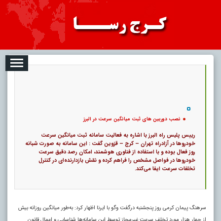
08-10
تبلیغات
درباره ما
ارتباط با ما
RSS
|
کد خبر:
119632 |
نصب دوربین های ثبت میانگین سرعت در البرز
|
۰
11
پ
نصب دوربین های ثبت میانگین سرعت در البرز
رییس پلیس راه البرز با اشاره به فعالیت سامانه ثبت میانگین سرعت
خودروها در آزادراه تهران – کرج – قزوین گفت : این سامانه به صورت شبانه
روز فعال بوده و با استفاده از فناوری هوشمند، امکان رصد دقیق سرعت
خودروها در فواصل مشخص را فراهم کرده و نقش بازدارنده‌ای در کنترل
تخلفات سرعت ایفا می‌کند.
سرهنگ پیمان کرمی روز پنجشنبه درگفت وگو با ایرنا اظهار کرد: به‌طور میانگین روزانه بیش
از چهار هزار مورد تخلف سرعت غیرمجاز توسط این سامانه‌ها شناسایی و اعمال قانون