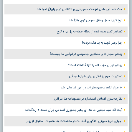
حکم قصاص عامل شهادت مامور نیروی انتظامی در چهارباغ اجرا شد
نرخ کرایه حمل و نقل عمومی کرج ابلاغ شد
تصاویر کمتر دیده شده از لحظه حمله به پل بی ۱ کرج
چرا رهبر شهید به پناهگاه نرفت؟
ویدئو؛ مجازات و مصادیق جاسوسی در قوانین ما چیست؟
ویدئو؛ ایران حزب الله را تنها گذاشته است؟
دستورات مهم پزشکیان برای شرایط جنگی
۱۰ هزار انشعاب غیرمجاز آب در البرز شناسایی شد
نظارت بدون اغماض استاندارد بر مصنوعات طلا در البرز
آیت الله سید مجتبی خامنه ای رهبر جمهوری اسلامی ایران شدند + زندگینامه
اجرای طرح ضربتی لکه‌گیری آسفالت در ماهدشت به مناسبت استقبال از بهار