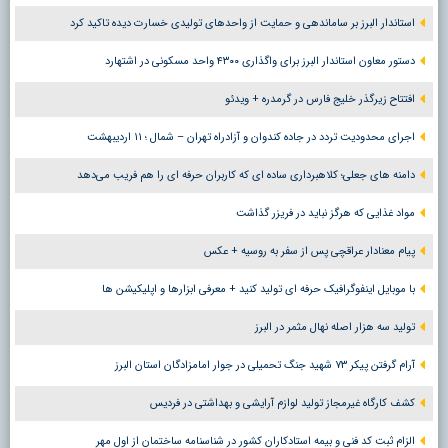
استاندار البرز بر ساماندهی و حمایت از واحدهای تولیدی خسارت دیده تاکید کرد
دستور معاون استاندار البرز برای واگذاری ۴۳۰۰ واحد مسکونی در اشتهارد
افتتاح زیرگذر خلیج فارس در گرمدره + ویدئو
اجرای محدودیت تردد در جاده کندوان و آزادراه تهران – شمال ؛ ١١ اردیبهشت
دامنه های جعلی؛ کلاهبرداری ساده ای که کاربران حرفه ای را هم فریب می‌دهد
مواد غذایی که هرگز نباید در فریزر گذاشت
پیام معنادار عراقچی پس از سفر به روسیه + عکس
با موبایل اینفوگرافیک حرفه ای تولید کنید + معرفی ابزارها و اپلیکیشن ها
تولید سه هزار اصله نهال مثمر در البرز
آرام گرفتن پیکر ۷۳ شهید جنگ تحمیلی در جوار امامزادگان استان البرز
کشف کارگاه غیرمجاز تولید لوازم آرایشی و بهداشتی در فردیس
الزام ثبت کد فنی و بیمه استادکاران کشور در شناسنامه ساختمان از اول مهر