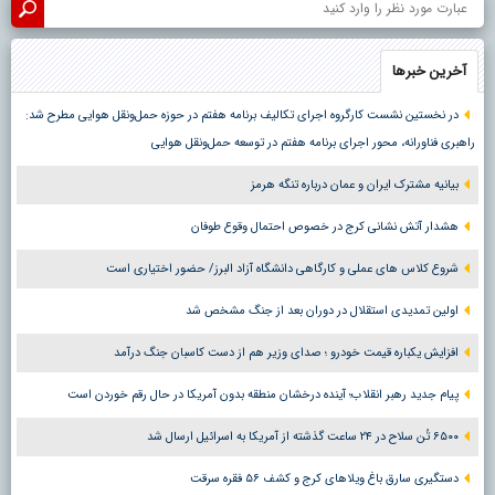
آخرین خبرها
در نخستین نشست کارگروه اجرای تکالیف برنامه هفتم در حوزه حمل‌ونقل هوایی مطرح شد:
راهبری فناورانه، محور اجرای برنامه هفتم در توسعه حمل‌ونقل هوایی
بیانیه مشترک ایران و عمان درباره تنگه هرمز
هشدار آتش نشانی کرج در خصوص احتمال وقوع طوفان
شروع کلاس های عملی و کارگاهی دانشگاه آزاد البرز/ حضور اختیاری است
اولین تمدیدی استقلال در دوران بعد از جنگ مشخص شد
افزایش یکباره قیمت خودرو ؛ صدای وزیر هم از دست کاسبان جنگ درآمد
پیام جدید رهبر انقلاب؛ آینده درخشان منطقه بدون آمریکا در حال رقم خوردن است
۶۵۰۰ تُن سلاح در ۲۴ ساعت گذشته از آمریکا به اسرائیل ارسال شد
دستگیری سارق باغ ویلاهای کرج و کشف ۵۶ فقره سرقت