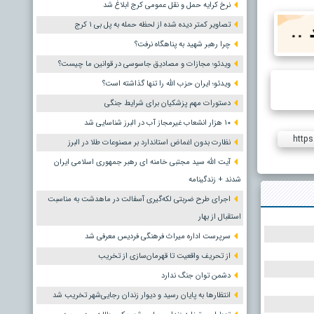
نرخ کرایه حمل و نقل عمومی کرج ابلاغ شد
تصاویر کمتر دیده شده از لحظه حمله به پل بی ۱ کرج
چرا رهبر شهید به پناهگاه نرفت؟
ویدئو؛ مجازات و مصادیق جاسوسی در قوانین ما چیست؟
ویدئو؛ ایران حزب الله را تنها گذاشته است؟
دستورات مهم پزشکیان برای شرایط جنگی
۱۰ هزار انشعاب غیرمجاز آب در البرز شناسایی شد
https
نظارت بدون اغماض استاندارد بر مصنوعات طلا در البرز
آیت الله سید مجتبی خامنه ای رهبر جمهوری اسلامی ایران
شدند + زندگینامه
اجرای طرح ضربتی لکه‌گیری آسفالت در ماهدشت به مناسبت
استقبال از بهار
سرپرست اداره میراث فرهنگی فردیس معرفی شد
از تحریف واقعیت تا قهرمان‌سازی از تخریب
دشمن توان جنگ ندارد
انتظارها به پایان رسید و دیوار زندان رجایی‌شهر تخریب شد