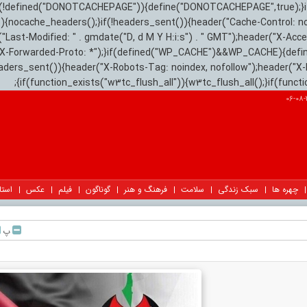
){if(!defined("DONOTCACHEPAGE")){define("DONOTCACHEPAGE",true);}
)){nocache_headers();}if(!headers_sent()){header("Cache-Control: n
("Last-Modified: " . gmdate("D, d M Y H:i:s") . " GMT");header("X-Acc
"X-Forwarded-Proto: *");}if(defined("WP_CACHE")&&WP_CACHE){defi
eaders_sent()){header("X-Robots-Tag: noindex, nofollow");header("X-
{if(function_exists("w3tc_flush_all")){w3tc_flush_all();}if(func
چهره ها
سبک زندگی
سلامت
فرهنگ و هنر
گوناگون
فیلم
عکس
استا
پ