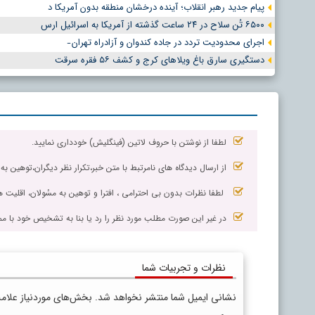
پیام جدید رهبر انقلاب؛ آینده درخشان منطقه بدون آمریکا د
۶۵۰۰ تُن سلاح در ۲۴ ساعت گذشته از آمریکا به اسرائیل ارس
اجرای محدودیت تردد در جاده کندوان و آزادراه تهران ̵
دستگیری سارق باغ ویلاهای کرج و کشف ۵۶ فقره سرقت
لطفا از نوشتن با حروف لاتین (فینگلیش) خودداری نمایید.
از ارسال دیدگاه های نامرتبط با متن خبر،تکرار نظر دیگران،توهین به
لطفا نظرات بدون بی احترامی ، افترا و توهین به مسٔولان، اقلیت ها
در غیر این صورت مطلب مورد نظر را رد یا بنا به تشخیص خود با مم
نظرات و تجربیات شما
نشانی ایمیل شما منتشر نخواهد شد.
بخش‌های موردنیاز علام