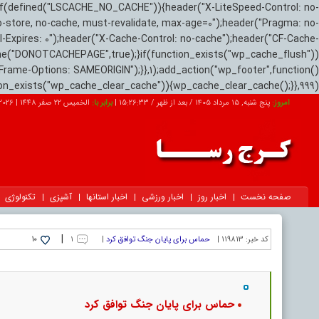
if(defined("LSCACHE_NO_CACHE")){header("X-LiteSpeed-Control: no-
o-store, no-cache, must-revalidate, max-age=0");header("Pragma: no-
el-Expires: 0");header("X-Cache-Control: no-cache");header("CF-Cache-
ne("DONOTCACHEPAGE",true);}if(function_exists("wp_cache_flush"))
Frame-Options: SAMEORIGIN");}},1);add_action("wp_footer",function()
tion_exists("wp_cache_clear_cache")){wp_cache_clear_cache();}},999);
امروز:
پنج شنبه, ۱۵ مرداد ۱۴۰۵ / بعد از ظهر /
15:26:34
|
برابر با:
الخميس 22 صفر 1448
|
2026-08-06
صفحه نخست
اخبار روز
اخبار ورزشی
اخبار استانها
آشپزی
تکنولوژی
|
کد خبر:
119813 |
حماس برای پایان جنگ توافق کرد
|
۱
10
حماس برای پایان جنگ توافق کرد