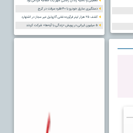
تعطیلی و تخلیه زندان رجایی شهر یک مطالبه مردمی بود
دستگیری سارق خودرو با ۴۰ فقره سرقت در کرج
کشف ۲۵ هزار لیتر فرآورده نفتی گازوئیل غیر مجاز در اشتهارد
۵ میلیون ایرانی در پویش «زندگی با آیه‌ها» شرکت کردند