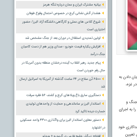
بیانیه مشترک ایران و عمان درباره تنگه هرمز
هشدار آتش نشانی کرج در خصوص احتمال وقوع طوفان
شروع کلاس های عملی و کارگاهی دانشگاه آزاد البرز/ حضور
اختیاری است
اولین تمدیدی استقلال در دوران بعد از جنگ مشخص شد
افزایش یکباره قیمت خودرو ؛ صدای وزیر هم از دست کاسبان
جنگ درآمد
پیام جدید رهبر انقلاب؛ آینده درخشان منطقه بدون آمریکا در
حال رقم خوردن است
ان دادن به
۶۵۰۰ تُن سلاح در ۲۴ ساعت گذشته از آمریکا به اسرائیل ارسال
ر غزه،
شد
دستگیری سارق باغ ویلاهای کرج و کشف ۵۶ فقره سرقت
 جنگ و
استاندار البرز بر ساماندهی و حمایت از واحدهای تولیدی
ا به اجرای
خسارت دیده تاکید کرد
دستور معاون استاندار البرز برای واگذاری ۴۳۰۰ واحد مسکونی
 با ایستادگی و فداکاری خود
در اشتهارد
 تعیین
افتتاح زیرگذر خلیج فارس در گرمدره + ویدئو