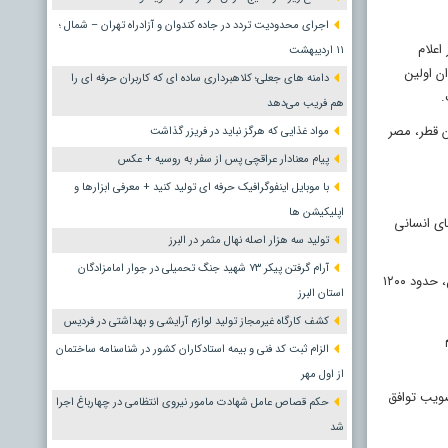
اجرای محدودیت تردد در جاده کندوان و آزادراه تهران – شمال ؛
اعلام
١١ اردیبهشت
ن اولین
دامنه های جعلی؛ کلاهبرداری ساده ای که کاربران حرفه ای را
.
هم فریب می‌دهد
ن قطر، مصر
مواد غذایی که هرگز نباید در فریزر گذاشت
پیام معنادار عراقچی پس از سفر به روسیه + عکس
با موبایل اینفوگرافیک حرفه ای تولید کنید + معرفی ابزارها و
اپلیکیشن ها
ای انسانی
تولید سه هزار اصله نهال مثمر در البرز
آرام گرفتن پیکر ۷۳ شهید جنگ تحمیلی در جوار امامزادگان
این توافق در حالی اعلام می‌شود که جنگ غزه از ۷ اکتبر ۲۰۲۳ آغاز شده و تاکنون بیش از ۶۷ هزار فلسطینی کشته و بیش از ۱۶۹ هزار نفر زخمی شده‌اند. در مقابل، حدود ۱۲۰۰
استان البرز
کشف کارگاه غیرمجاز تولید لوازم آرایشی و بهداشتی در فردیس
م
الزام ثبت کد فنی و بیمه استادکاران کشور در شناسنامه ساختمان
از اول مهر
صویب توافق
حکم قصاص عامل شهادت مامور نیروی انتظامی در چهارباغ اجرا
شد