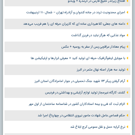
افتتاح زیرگذر خلیج فارس در گرمدره + ویدئو
اجرای محدودیت تردد در جاده کندوان و آزادراه تهران – شمال ؛ ١١ اردیبهشت
دامنه های جعلی؛ کلاهبرداری ساده ای که کاربران حرفه ای را هم فریب می‌دهد
مواد غذایی که هرگز نباید در فریزر گذاشت
پیام معنادار عراقچی پس از سفر به روسیه + عکس
با موبایل اینفوگرافیک حرفه ای تولید کنید + معرفی ابزارها و اپلیکیشن ها
تولید سه هزار اصله نهال مثمر در البرز
آرام گرفتن پیکر ۷۳ شهید جنگ تحمیلی در جوار امامزادگان استان البرز
کشف کارگاه غیرمجاز تولید لوازم آرایشی و بهداشتی در فردیس
الزام ثبت کد فنی و بیمه استادکاران کشور در شناسنامه ساختمان از اول مهر
حکم قصاص عامل شهادت مامور نیروی انتظامی در چهارباغ اجرا شد
نرخ کرایه حمل و نقل عمومی کرج ابلاغ شد