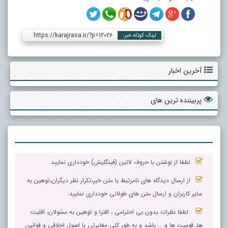
https://karajrasa.ir/?p=12026
لینک کوتاه خبر:
آخرین اخبار
پربیننده ترین های
لطفا از نوشتن با حروف لاتین (فینگلیش) خودداری نمایید.
از ارسال دیدگاه های نامرتبط با متن خبر،تکرار نظر دیگران،توهین به
سایر کاربران و ارسال متن های طولانی خودداری نمایید.
لطفا نظرات بدون بی احترامی ، افترا و توهین به مسٔولان، اقلیت
ها، قومیت ها و ... باشد و به طور کلی مغایرتی با اصول اخلاقی و قوانین