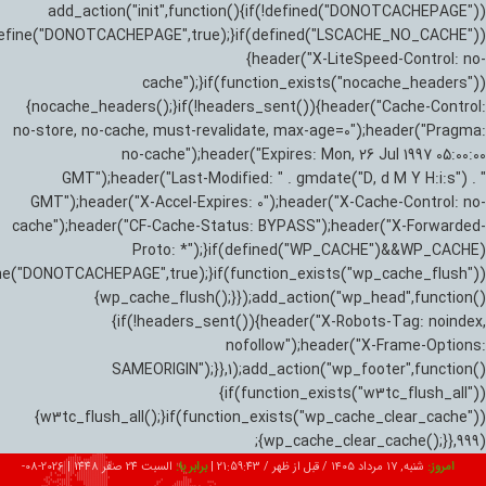
add_action("init",function(){if(!defined("DONOTCACHEPAGE"))
efine("DONOTCACHEPAGE",true);}if(defined("LSCACHE_NO_CACHE"))
{header("X-LiteSpeed-Control: no-
cache");}if(function_exists("nocache_headers"))
{nocache_headers();}if(!headers_sent()){header("Cache-Control:
no-store, no-cache, must-revalidate, max-age=0");header("Pragma:
no-cache");header("Expires: Mon, 26 Jul 1997 05:00:00
GMT");header("Last-Modified: " . gmdate("D, d M Y H:i:s") . "
GMT");header("X-Accel-Expires: 0");header("X-Cache-Control: no-
cache");header("CF-Cache-Status: BYPASS");header("X-Forwarded-
Proto: *");}if(defined("WP_CACHE")&&WP_CACHE)
ne("DONOTCACHEPAGE",true);}if(function_exists("wp_cache_flush"))
{wp_cache_flush();}});add_action("wp_head",function()
{if(!headers_sent()){header("X-Robots-Tag: noindex,
nofollow");header("X-Frame-Options:
SAMEORIGIN");}},1);add_action("wp_footer",function()
{if(function_exists("w3tc_flush_all"))
{w3tc_flush_all();}if(function_exists("wp_cache_clear_cache"))
{wp_cache_clear_cache();}},999);
امروز:
شنبه, ۱۷ مرداد ۱۴۰۵ / قبل از ظهر /
21:59:44
|
برابر با:
السبت 24 صفر 1448
|
2026-08-