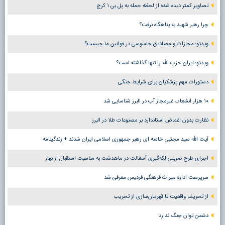
تصاویر کمتر دیده شده از لحظه حمله به پل بی ۱ کرج
چرا رهبر شهید به پناهگاه نرفت؟
ویدئو؛ مجازات و مصادیق جاسوسی در قوانین ما چیست؟
ویدئو؛ ایران حزب الله را تنها گذاشته است؟
دستورات مهم پزشکیان برای شرایط جنگی
۱۰ هزار انشعاب غیرمجاز آب در البرز شناسایی شد
نظارت بدون اغماض استاندارد بر مصنوعات طلا در البرز
آیت الله سید مجتبی خامنه ای رهبر جمهوری اسلامی ایران شدند + زندگینامه
اجرای طرح ضربتی لکه‌گیری آسفالت در ماهدشت به مناسبت استقبال از بهار
سرپرست اداره میراث فرهنگی فردیس معرفی شد
از تحریف واقعیت تا قهرمان‌سازی از تخریب
دشمن توان جنگ ندارد