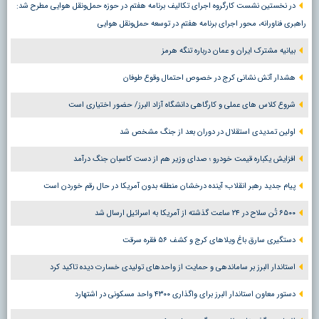
در نخستین نشست کارگروه اجرای تکالیف برنامه هفتم در حوزه حمل‌ونقل هوایی مطرح شد:
راهبری فناورانه، محور اجرای برنامه هفتم در توسعه حمل‌ونقل هوایی
بیانیه مشترک ایران و عمان درباره تنگه هرمز
هشدار آتش نشانی کرج در خصوص احتمال وقوع طوفان
شروع کلاس های عملی و کارگاهی دانشگاه آزاد البرز/ حضور اختیاری است
اولین تمدیدی استقلال در دوران بعد از جنگ مشخص شد
افزایش یکباره قیمت خودرو ؛ صدای وزیر هم از دست کاسبان جنگ درآمد
پیام جدید رهبر انقلاب؛ آینده درخشان منطقه بدون آمریکا در حال رقم خوردن است
۶۵۰۰ تُن سلاح در ۲۴ ساعت گذشته از آمریکا به اسرائیل ارسال شد
دستگیری سارق باغ ویلاهای کرج و کشف ۵۶ فقره سرقت
استاندار البرز بر ساماندهی و حمایت از واحدهای تولیدی خسارت دیده تاکید کرد
دستور معاون استاندار البرز برای واگذاری ۴۳۰۰ واحد مسکونی در اشتهارد