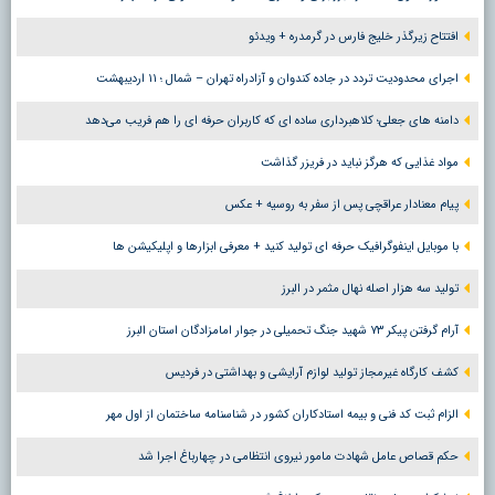
افتتاح زیرگذر خلیج فارس در گرمدره + ویدئو
اجرای محدودیت تردد در جاده کندوان و آزادراه تهران – شمال ؛ ١١ اردیبهشت
دامنه های جعلی؛ کلاهبرداری ساده ای که کاربران حرفه ای را هم فریب می‌دهد
مواد غذایی که هرگز نباید در فریزر گذاشت
پیام معنادار عراقچی پس از سفر به روسیه + عکس
با موبایل اینفوگرافیک حرفه ای تولید کنید + معرفی ابزارها و اپلیکیشن ها
تولید سه هزار اصله نهال مثمر در البرز
آرام گرفتن پیکر ۷۳ شهید جنگ تحمیلی در جوار امامزادگان استان البرز
کشف کارگاه غیرمجاز تولید لوازم آرایشی و بهداشتی در فردیس
الزام ثبت کد فنی و بیمه استادکاران کشور در شناسنامه ساختمان از اول مهر
حکم قصاص عامل شهادت مامور نیروی انتظامی در چهارباغ اجرا شد