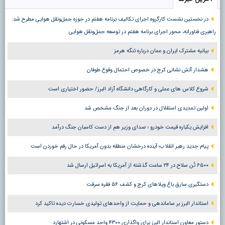
در نخستین نشست کارگروه اجرای تکالیف برنامه هفتم در حوزه حمل‌ونقل هوایی مطرح شد:
راهبری فناورانه، محور اجرای برنامه هفتم در توسعه حمل‌ونقل هوایی
بیانیه مشترک ایران و عمان درباره تنگه هرمز
هشدار آتش نشانی کرج در خصوص احتمال وقوع طوفان
شروع کلاس های عملی و کارگاهی دانشگاه آزاد البرز/ حضور اختیاری است
اولین تمدیدی استقلال در دوران بعد از جنگ مشخص شد
افزایش یکباره قیمت خودرو ؛ صدای وزیر هم از دست کاسبان جنگ درآمد
پیام جدید رهبر انقلاب؛ آینده درخشان منطقه بدون آمریکا در حال رقم خوردن است
۶۵۰۰ تُن سلاح در ۲۴ ساعت گذشته از آمریکا به اسرائیل ارسال شد
دستگیری سارق باغ ویلاهای کرج و کشف ۵۶ فقره سرقت
استاندار البرز بر ساماندهی و حمایت از واحدهای تولیدی خسارت دیده تاکید کرد
دستور معاون استاندار البرز برای واگذاری ۴۳۰۰ واحد مسکونی در اشتهارد