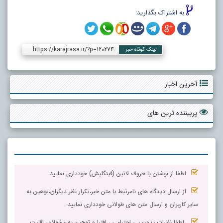
به اشتراک بگذارید:
https://karajrasa.ir/?p=120274
لینک کوتاه خبر:
آخرین اخبار
پربیننده ترین های
لطفا از نوشتن با حروف لاتین (فینگلیش) خودداری نمایید.
از ارسال دیدگاه های نامرتبط با متن خبر،تکرار نظر دیگران،توهین به
سایر کاربران و ارسال متن های طولانی خودداری نمایید.
لطفا نظرات بدون بی احترامی ، افترا و توهین به مسٔولان، اقلیت