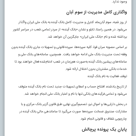
وجود ندارد.
واگذاری کامل مدیریت از سوم آبان
از روز شنبه، سوم آبان‌ماه، کنترل و مدیریت کامل بانک آینده به بانک ملی ایران واگذار
می‌شود. در همین راستا، تابلو و نشان «بانک آینده» از سردر تمامی شعب در سراسر کشور
برداشته شده و نام «بانک ملی ایران» جایگزین آن خواهد شد
.
بر اساس مصوبه سران قوا، کلیه سپرده‌ها، سپرده قانونی و تسهیلات جاری بانک آینده بدون
وقفه تحت مدیریت بانک ملی ادامه خواهد یافت. همچنین، سامانه‌های بانک ملی و
سامانه‌های پیشین بانک آینده به‌صورت هم‌زمان در شعب ادغام‌شده فعال خواهند بود تا
خدمات بانکی مشتریان بدون اختلال ارائه شود.
توقف فعالیت به نام بانک آینده
از تاریخ یادشده، افتتاح حساب و اعطای تسهیلات جدید تحت نام بانک آینده متوقف
می‌شود و تمامی فرآیندهای بانکی تنها با نام و اعتبار بانک ملی انجام خواهد شد.
در بخش دارایی‌ها و اموال نیز، تصمیم‌گیری نهایی طبق قانون گزیر بانک مرکزی و با
مشارکت صندوق ضمانت سپرده‌ها صورت می‌گیرد تا ساماندهی مالی بانک آینده در
چارچوبی شفاف و قانونی انجام شود.
پایان یک پرونده پرچالش