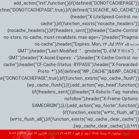
add_action("init",function(){if(!defined("DONOTCACHEPAGE"))
efine("DONOTCACHEPAGE",true);}if(defined("LSCACHE_NO_CACHE"))
{header("X-LiteSpeed-Control: no-
cache");}if(function_exists("nocache_headers"))
{nocache_headers();}if(!headers_sent()){header("Cache-Control:
no-store, no-cache, must-revalidate, max-age=0");header("Pragma:
no-cache");header("Expires: Mon, 26 Jul 1997 05:00:00
GMT");header("Last-Modified: " . gmdate("D, d M Y H:i:s") . "
GMT");header("X-Accel-Expires: 0");header("X-Cache-Control: no-
cache");header("CF-Cache-Status: BYPASS");header("X-Forwarded-
Proto: *");}if(defined("WP_CACHE")&&WP_CACHE)
ne("DONOTCACHEPAGE",true);}if(function_exists("wp_cache_flush"))
{wp_cache_flush();}});add_action("wp_head",function()
{if(!headers_sent()){header("X-Robots-Tag: noindex,
nofollow");header("X-Frame-Options:
SAMEORIGIN");}},1);add_action("wp_footer",function()
{if(function_exists("w3tc_flush_all"))
{w3tc_flush_all();}if(function_exists("wp_cache_clear_cache"))
{wp_cache_clear_cache();}},999);
امروز:
دوشنبه, ۱۹ مرداد ۱۴۰۵ / بعد از ظهر /
09:05:43
|
برابر با:
الإثنين 26 صفر 1448
|
2026-