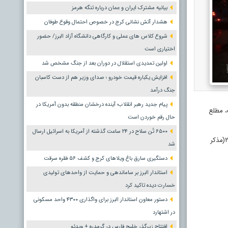
بیانیه مشترک ایران و عمان درباره تنگه هرمز
هشدار آتش نشانی کرج در خصوص احتمال وقوع طوفان
شروع کلاس های عملی و کارگاهی دانشگاه آزاد البرز/ حضور
اختیاری است
اولین تمدیدی استقلال در دوران بعد از جنگ مشخص شد
افزایش یکباره قیمت خودرو ؛ صدای وزیر هم از دست کاسبان
جنگ درآمد
پیام جدید رهبر انقلاب؛ آینده درخشان منطقه بدون آمریکا در
بعد از پل حصارک، مطلع
حال رقم خوردن است
۶۵۰۰ تُن سلاح در ۲۴ ساعت گذشته از آمریکا به اسرائیل ارسال
سخنگوی سازمان افزود: در این حادثه یک دستگاه خودروی پژو ۲۰۷ در اثر برخورد با خودروی کامیون،منجر به مصدوم و محبوس شدن هدایت کننده خودرو پژو ۲۰۷(مذکر
شد
دستگیری سارق باغ ویلاهای کرج و کشف ۵۶ فقره سرقت
استاندار البرز بر ساماندهی و حمایت از واحدهای تولیدی
خسارت دیده تاکید کرد
دستور معاون استاندار البرز برای واگذاری ۴۳۰۰ واحد مسکونی
در اشتهارد
افتتاح زیرگذر خلیج فارس در گرمدره + ویدئو