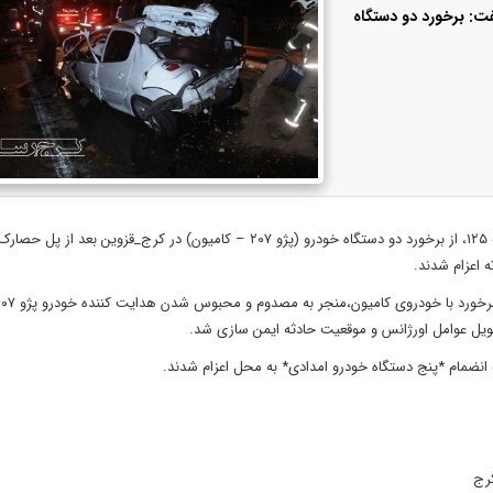
: برخورد دو دستگاه
به گزارش کرج رسا، مهدی سمیعی گفت: در پی تماس شهروندان با سامانه ۱۲۵، از برخورد دو دستگاه خودرو (پژو ۲۰۷ – کامیون) در کرج_قزوین 
ه انضمام *پنج دستگاه خودرو امدادی* به محل اعزام شدند.
کرج