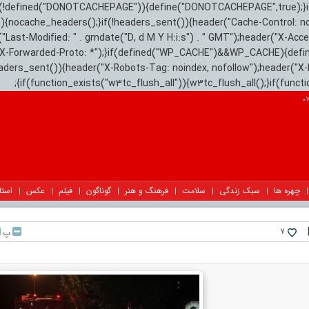
){if(!defined("DONOTCACHEPAGE")){define("DONOTCACHEPAGE",true);}
)){nocache_headers();}if(!headers_sent()){header("Cache-Control: n
("Last-Modified: " . gmdate("D, d M Y H:i:s") . " GMT");header("X-Acc
"X-Forwarded-Proto: *");}if(defined("WP_CACHE")&&WP_CACHE){defi
eaders_sent()){header("X-Robots-Tag: noindex, nofollow");header("X-
{if(function_exists("w3tc_flush_all")){w3tc_flush_all();}if(func
چهره ها
سبک زندگی
سلامت
فرهنگ و هنر
گوناگون
فیلم
عکس
استا
پ
7