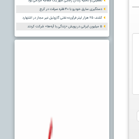
تعطیلی و تخلیه زندان رجایی شهر یک مطالبه مردمی بود
دستگیری سارق خودرو با ۴۰ فقره سرقت در کرج
کشف ۲۵ هزار لیتر فرآورده نفتی گازوئیل غیر مجاز در اشتهارد
۵ میلیون ایرانی در پویش «زندگی با آیه‌ها» شرکت کردند