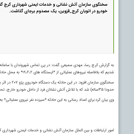
سخنگوی سازمان آتش نشانی و خدمات ایمنی شهرداری کرج گفت
خودرو در اتوبان کرج_قزوین، یک مصدوم برجای گذاشت.
شدیم که بلافاصله نیروهای عملیاتی از *ایستگاه های ۱۹،۶،۲* به محل حادثه اعزام شدند.
حدودا ۳۵ساله) شد که با تلاش آتش نشانان فرد از داخل خودرو خارج، تحویل عوامل اورژانس و موقعیت حادثه ایمن سازی شد.
وی بیان کرد:برای امداد رسانی به این حادثه *سیزده نفر نیروی عملیاتی* ب
امور ارتباطات و بین الملل سازمان آتش نشانی و خدمات ایمنی شهرداری 