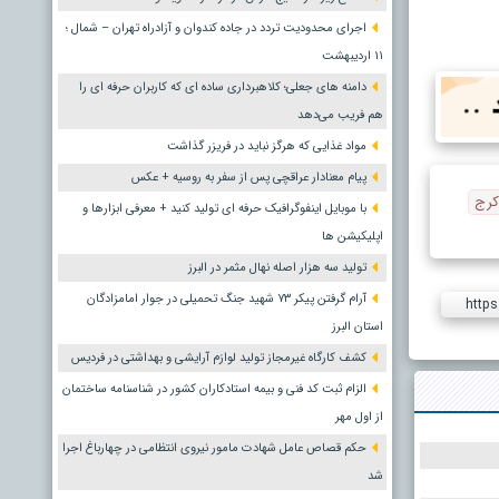
اجرای محدودیت تردد در جاده کندوان و آزادراه تهران – شمال ؛
١١ اردیبهشت
دامنه های جعلی؛ کلاهبرداری ساده ای که کاربران حرفه ای را
هم فریب می‌دهد
مواد غذایی که هرگز نباید در فریزر گذاشت
پیام معنادار عراقچی پس از سفر به روسیه + عکس
کرج
با موبایل اینفوگرافیک حرفه ای تولید کنید + معرفی ابزارها و
اپلیکیشن ها
تولید سه هزار اصله نهال مثمر در البرز
آرام گرفتن پیکر ۷۳ شهید جنگ تحمیلی در جوار امامزادگان
https
استان البرز
کشف کارگاه غیرمجاز تولید لوازم آرایشی و بهداشتی در فردیس
الزام ثبت کد فنی و بیمه استادکاران کشور در شناسنامه ساختمان
از اول مهر
حکم قصاص عامل شهادت مامور نیروی انتظامی در چهارباغ اجرا
شد