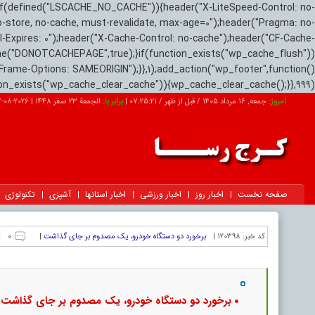
if(defined("LSCACHE_NO_CACHE")){header("X-LiteSpeed-Control: no-
o-store, no-cache, must-revalidate, max-age=0");header("Pragma: no-
el-Expires: 0");header("X-Cache-Control: no-cache");header("CF-Cache-
ne("DONOTCACHEPAGE",true);}if(function_exists("wp_cache_flush"))
Frame-Options: SAMEORIGIN");}},1);add_action("wp_footer",function()
tion_exists("wp_cache_clear_cache")){wp_cache_clear_cache();}},999);
امروز:
جمعه, ۱۶ مرداد ۱۴۰۵ / قبل از ظهر /
07:25:22
|
برابر با:
الجمعة 23 صفر 1448
|
2026-08-07
صفحه نخست
اخبار روز
اخبار ورزشی
اخبار استانها
آشپزی
تکنولوژی
|
کد خبر:
120398 |
برخورد دو دستگاه خودرو، یک مصدوم بر جای گذاشت
|
۰
برخورد دو دستگاه خودرو، یک مصدوم بر جای گذاشت