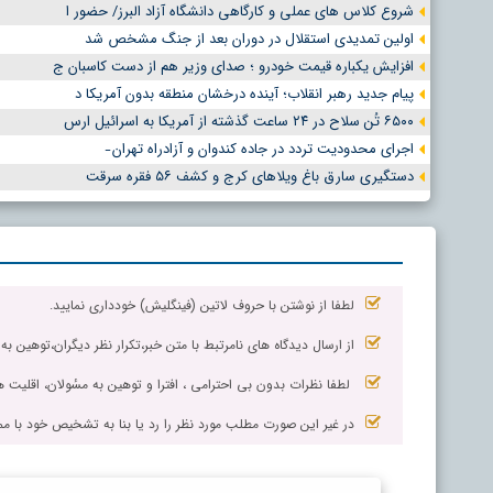
شروع کلاس های عملی و کارگاهی دانشگاه آزاد البرز/ حضور ا
اولین تمدیدی استقلال در دوران بعد از جنگ مشخص شد
افزایش یکباره قیمت خودرو ؛ صدای وزیر هم از دست کاسبان ج
پیام جدید رهبر انقلاب؛ آینده درخشان منطقه بدون آمریکا د
۶۵۰۰ تُن سلاح در ۲۴ ساعت گذشته از آمریکا به اسرائیل ارس
اجرای محدودیت تردد در جاده کندوان و آزادراه تهران ̵
دستگیری سارق باغ ویلاهای کرج و کشف ۵۶ فقره سرقت
لطفا از نوشتن با حروف لاتین (فینگلیش) خودداری نمایید.
از ارسال دیدگاه های نامرتبط با متن خبر،تکرار نظر دیگران،توهین به
لطفا نظرات بدون بی احترامی ، افترا و توهین به مسٔولان، اقلیت ها
در غیر این صورت مطلب مورد نظر را رد یا بنا به تشخیص خود با مم