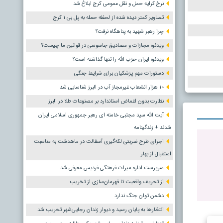
نرخ کرایه حمل و نقل عمومی کرج ابلاغ شد
تصاویر کمتر دیده شده از لحظه حمله به پل بی ۱ کرج
چرا رهبر شهید به پناهگاه نرفت؟
ویدئو؛ مجازات و مصادیق جاسوسی در قوانین ما چیست؟
ویدئو؛ ایران حزب الله را تنها گذاشته است؟
دستورات مهم پزشکیان برای شرایط جنگی
۱۰ هزار انشعاب غیرمجاز آب در البرز شناسایی شد
نظارت بدون اغماض استاندارد بر مصنوعات طلا در البرز
آیت الله سید مجتبی خامنه ای رهبر جمهوری اسلامی ایران
شدند + زندگینامه
اجرای طرح ضربتی لکه‌گیری آسفالت در ماهدشت به مناسبت
استقبال از بهار
سرپرست اداره میراث فرهنگی فردیس معرفی شد
از تحریف واقعیت تا قهرمان‌سازی از تخریب
دشمن توان جنگ ندارد
انتظارها به پایان رسید و دیوار زندان رجایی‌شهر تخریب شد