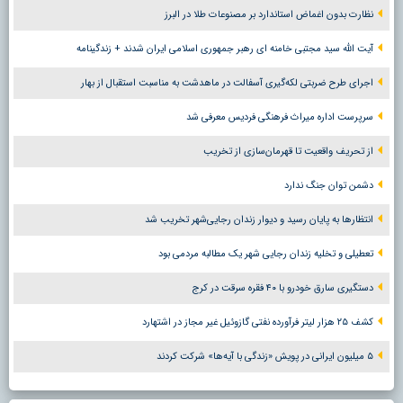
نظارت بدون اغماض استاندارد بر مصنوعات طلا در البرز
آیت الله سید مجتبی خامنه ای رهبر جمهوری اسلامی ایران شدند + زندگینامه
اجرای طرح ضربتی لکه‌گیری آسفالت در ماهدشت به مناسبت استقبال از بهار
سرپرست اداره میراث فرهنگی فردیس معرفی شد
از تحریف واقعیت تا قهرمان‌سازی از تخریب
دشمن توان جنگ ندارد
انتظارها به پایان رسید و دیوار زندان رجایی‌شهر تخریب شد
تعطیلی و تخلیه زندان رجایی شهر یک مطالبه مردمی بود
دستگیری سارق خودرو با ۴۰ فقره سرقت در کرج
کشف ۲۵ هزار لیتر فرآورده نفتی گازوئیل غیر مجاز در اشتهارد
۵ میلیون ایرانی در پویش «زندگی با آیه‌ها» شرکت کردند