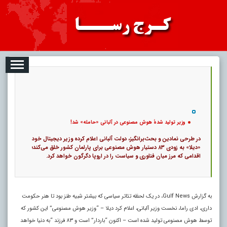
08-07
تبلیغات
درباره ما
ارتباط با ما
RSS
|
کد خبر:
120420 |
وزیر تولید شدهٔ هوش مصنوعی در آلبانی «حامله» شد!
|
۰
5
پ
وزیر تولید شدهٔ هوش مصنوعی در آلبانی «حامله» شد!
در طرحی نمادین و بحث‌برانگیز، دولت آلبانی اعلام کرده وزیر دیجیتال خود
«دیلا» به زودی ۸۳ دستیار هوش مصنوعی برای پارلمان کشور خلق می‌کند؛
اقدامی که مرز میان فناوری و سیاست را در اروپا دگرگون خواهد کرد.
به گزارش Gulf News، در یک لحظه تئاتر سیاسی که بیشتر شبیه طنز بود تا هنر حکومت
داری، ادی راما، نخست وزیر آلبانی، اعلام کرد دیلا – “وزیر هوش مصنوعی” این کشور که
توسط هوش مصنوعی تولید شده است – اکنون “باردار” است و ۸۳ فرزند “به دنیا خواهد