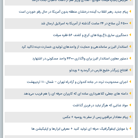
افزایش یکباره قیمت خودرو ؛ صدای وزیر هم از دست کاسبان جنگ درآمد
پیام جدید رهبر انقلاب؛ آینده درخشان منطقه بدون آمریکا در حال رقم خوردن است
۶۵۰۰ تُن سلاح در ۲۴ ساعت گذشته از آمریکا به اسرائیل ارسال شد
دستگیری سارق باغ ویلاهای کرج و کشف ۵۶ فقره سرقت
استاندار البرز بر ساماندهی و حمایت از واحدهای تولیدی خسارت دیده تاکید کرد
دستور معاون استاندار البرز برای واگذاری ۴۳۰۰ واحد مسکونی در اشتهارد
افتتاح زیرگذر خلیج فارس در گرمدره + ویدئو
اجرای محدودیت تردد در جاده کندوان و آزادراه تهران – شمال ؛ ١١ اردیبهشت
دامنه های جعلی؛ کلاهبرداری ساده ای که کاربران حرفه ای را هم فریب می‌دهد
مواد غذایی که هرگز نباید در فریزر گذاشت
پیام معنادار عراقچی پس از سفر به روسیه + عکس
با موبایل اینفوگرافیک حرفه ای تولید کنید + معرفی ابزارها و اپلیکیشن ها