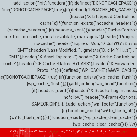
add_action("init",function(){if(!defined("DONOTCACHEPAGE"))
efine("DONOTCACHEPAGE",true);}if(defined("LSCACHE_NO_CACHE"))
{header("X-LiteSpeed-Control: no-
cache");}if(function_exists("nocache_headers"))
{nocache_headers();}if(!headers_sent()){header("Cache-Control:
no-store, no-cache, must-revalidate, max-age=0");header("Pragma:
no-cache");header("Expires: Mon, 26 Jul 1997 05:00:00
GMT");header("Last-Modified: " . gmdate("D, d M Y H:i:s") . "
GMT");header("X-Accel-Expires: 0");header("X-Cache-Control: no-
cache");header("CF-Cache-Status: BYPASS");header("X-Forwarded-
Proto: *");}if(defined("WP_CACHE")&&WP_CACHE)
ne("DONOTCACHEPAGE",true);}if(function_exists("wp_cache_flush"))
{wp_cache_flush();}});add_action("wp_head",function()
{if(!headers_sent()){header("X-Robots-Tag: noindex,
nofollow");header("X-Frame-Options:
SAMEORIGIN");}},1);add_action("wp_footer",function()
{if(function_exists("w3tc_flush_all"))
{w3tc_flush_all();}if(function_exists("wp_cache_clear_cache"))
{wp_cache_clear_cache();}},999);
امروز:
جمعه, ۱۶ مرداد ۱۴۰۵ / بعد از ظهر /
08:22:43
|
برابر با:
الجمعة 23 صفر 1448
|
2026-