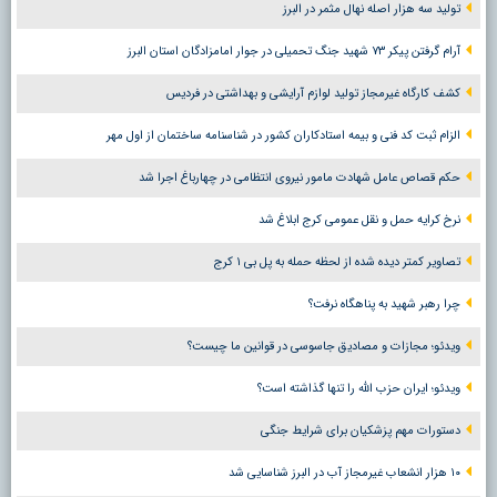
تولید سه هزار اصله نهال مثمر در البرز
آرام گرفتن پیکر ۷۳ شهید جنگ تحمیلی در جوار امامزادگان استان البرز
کشف کارگاه غیرمجاز تولید لوازم آرایشی و بهداشتی در فردیس
الزام ثبت کد فنی و بیمه استادکاران کشور در شناسنامه ساختمان از اول مهر
حکم قصاص عامل شهادت مامور نیروی انتظامی در چهارباغ اجرا شد
نرخ کرایه حمل و نقل عمومی کرج ابلاغ شد
تصاویر کمتر دیده شده از لحظه حمله به پل بی ۱ کرج
چرا رهبر شهید به پناهگاه نرفت؟
ویدئو؛ مجازات و مصادیق جاسوسی در قوانین ما چیست؟
ویدئو؛ ایران حزب الله را تنها گذاشته است؟
دستورات مهم پزشکیان برای شرایط جنگی
۱۰ هزار انشعاب غیرمجاز آب در البرز شناسایی شد