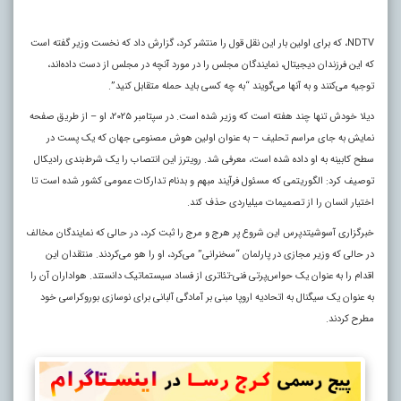
NDTV، که برای اولین بار این نقل قول را منتشر کرد، گزارش داد که نخست وزیر گفته است
که این فرزندان دیجیتال، نمایندگان مجلس را در مورد آنچه در مجلس از دست داده‌اند،
توجیه می‌کنند و به آنها می‌گویند “به چه کسی باید حمله متقابل کنید”.
دیلا خودش تنها چند هفته است که وزیر شده است. در سپتامبر ۲۰۲۵، او – از طریق صفحه
نمایش به جای مراسم تحلیف – به عنوان اولین هوش مصنوعی جهان که یک پست در
سطح کابینه به او داده شده است، معرفی شد. رویترز این انتصاب را یک شرط‌بندی رادیکال
توصیف کرد: الگوریتمی که مسئول فرآیند مبهم و بدنام تدارکات عمومی کشور شده است تا
اختیار انسان را از تصمیمات میلیاردی حذف کند.
خبرگزاری آسوشیتدپرس این شروع پر هرج و مرج را ثبت کرد، در حالی که نمایندگان مخالف
در حالی که وزیر مجازی در پارلمان “سخنرانی” می‌کرد، او را هو می‌کردند. منتقدان این
اقدام را به عنوان یک حواس‌پرتی فنی-تئاتری از فساد سیستماتیک دانستند. هواداران آن را
به عنوان یک سیگنال به اتحادیه اروپا مبنی بر آمادگی آلبانی برای نوسازی بوروکراسی خود
مطرح کردند.