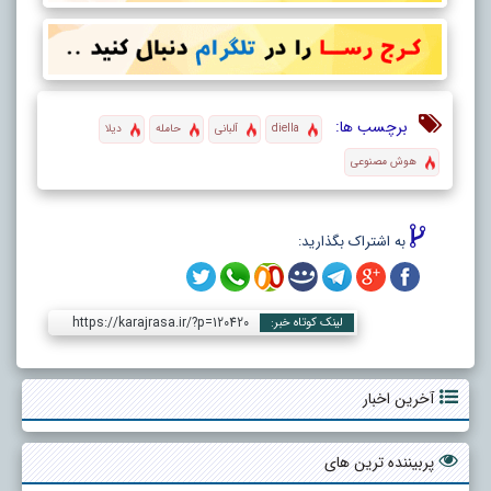
برچسب ها:
diella
آلبانی
حامله
دیلا
هوش مصنوعی
به اشتراک بگذارید:
https://karajrasa.ir/?p=120420
لینک کوتاه خبر:
آخرین اخبار
پربیننده ترین های