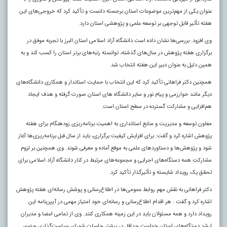
عنوان یکی از مهم‌ترین موضوعات استان برجسته دانست و تأکید کرد که خروجی‌های این
هفته تأثیر قابل توجهی بر توسعه علمی و پژوهشی استان دارد.
وی افزود: بررسی‌ها نشان داده است دانشگاه آزاد اسلامی استان البرز با تجربه موفق در
برگزاری هفته پژوهش در سال‌های گذشته، توانسته رتبه‌های برتر استان را کسب کند و به
همین دلیل به عنوان دبیر این هفته انتخاب شد.
همچنین دکتر فراهانی تأکید کرد که این انتخاب با حمایت استاندار و همکاری دانشگاه‌های
دیگر مانند خوارزمی و پیام نور و سایر دانشگاه های استان صورت گرفته و هدف ایجاد
هم‌افزایی و مشارکت گسترده در سطح استان است.
معاون توسعه و مدیریت و منابع استانداری به اهمیت برنامه‌ریزی زودهنگام برای هفته
پژوهش اشاره کرد و گفت: برای افزایش کیفیت برگزاری، باید از سال قبل برنامه‌ریزی‌ها آغاز
شود و پژوهش‌ها و دستاوردهای علمی به موقع آماده و معرفی شوند. وی همچنین بر لزوم
مشارکت همه دستگاه‌های اجرایی و مجموعه‌های مرتبط در کنار دانشگاه آزاد اسلامی برای
تحقق یک رویداد شایسته و تأثیرگذار تأکید کرد.
دکتر فراهانی به نقش مهم روابط عمومی‌ها در اطلاع‌رسانی و پوشش رسانه‌ای هفته پژوهش
اشاره کرد و گفت : هر اقدام اطلاع‌رسانی و رسانه‌ای خود امتیاز مهمی در آیین‌نامه این
رویداد دارد و همه مسئولان باید در این زمینه همکاری کنند. وی از تمامی اعضا و مدیران
ارشد دستگاه‌های استان خواست حداقل در بیشتر جلسات شورای سیاست‌گذاری حضور