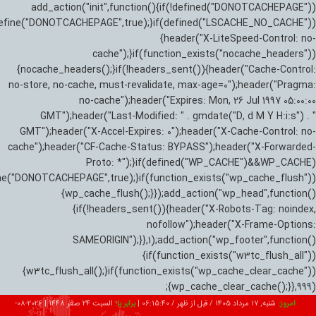
add_action("init",function(){if(!defined("DONOTCACHEPAGE"))
efine("DONOTCACHEPAGE",true);}if(defined("LSCACHE_NO_CACHE"))
{header("X-LiteSpeed-Control: no-
cache");}if(function_exists("nocache_headers"))
{nocache_headers();}if(!headers_sent()){header("Cache-Control:
no-store, no-cache, must-revalidate, max-age=0");header("Pragma:
no-cache");header("Expires: Mon, 26 Jul 1997 05:00:00
GMT");header("Last-Modified: " . gmdate("D, d M Y H:i:s") . "
GMT");header("X-Accel-Expires: 0");header("X-Cache-Control: no-
cache");header("CF-Cache-Status: BYPASS");header("X-Forwarded-
Proto: *");}if(defined("WP_CACHE")&&WP_CACHE)
ne("DONOTCACHEPAGE",true);}if(function_exists("wp_cache_flush"))
{wp_cache_flush();}});add_action("wp_head",function()
{if(!headers_sent()){header("X-Robots-Tag: noindex,
nofollow");header("X-Frame-Options:
SAMEORIGIN");}},1);add_action("wp_footer",function()
{if(function_exists("w3tc_flush_all"))
{w3tc_flush_all();}if(function_exists("wp_cache_clear_cache"))
{wp_cache_clear_cache();}},999);
امروز:
شنبه, ۱۷ مرداد ۱۴۰۵ / قبل از ظهر /
06:15:42
|
برابر با:
السبت 24 صفر 1448
|
2026-08-