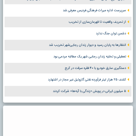
سرپرست اداره میراث فرهنگی فردیس معرفی شد
از تحریف واقعیت تا قهرمان‌سازی از تخریب
دشمن توان جنگ ندارد
انتظارها به پایان رسید و دیوار زندان رجایی‌شهر تخریب شد
تعطیلی و تخلیه زندان رجایی شهر یک مطالبه مردمی بود
دستگیری سارق خودرو با ۴۰ فقره سرقت در کرج
کشف ۲۵ هزار لیتر فرآورده نفتی گازوئیل غیر مجاز در اشتهارد
۵ میلیون ایرانی در پویش «زندگی با آیه‌ها» شرکت کردند