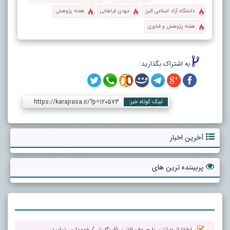
دانشگاه آزاد اسلامی البرز
مهدی فراهانی
هفته پژوهش
هفته پژوهش و فناوری
به اشتراک بگذارید:
https://karajrasa.ir/?p=120573
لینک کوتاه خبر:
آخرین اخبار
پربیننده ترین های
لطفا از نوشتن با حروف لاتین (فینگلیش) خودداری نمایید.