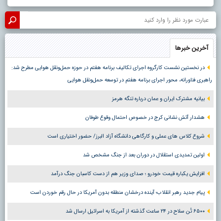
آخرین خبرها
در نخستین نشست کارگروه اجرای تکالیف برنامه هفتم در حوزه حمل‌ونقل هوایی مطرح شد:
راهبری فناورانه، محور اجرای برنامه هفتم در توسعه حمل‌ونقل هوایی
بیانیه مشترک ایران و عمان درباره تنگه هرمز
هشدار آتش نشانی کرج در خصوص احتمال وقوع طوفان
شروع کلاس های عملی و کارگاهی دانشگاه آزاد البرز/ حضور اختیاری است
اولین تمدیدی استقلال در دوران بعد از جنگ مشخص شد
افزایش یکباره قیمت خودرو ؛ صدای وزیر هم از دست کاسبان جنگ درآمد
پیام جدید رهبر انقلاب؛ آینده درخشان منطقه بدون آمریکا در حال رقم خوردن است
۶۵۰۰ تُن سلاح در ۲۴ ساعت گذشته از آمریکا به اسرائیل ارسال شد