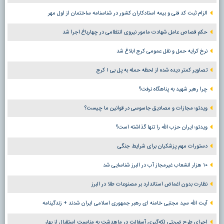
الزام ثبت کد فنی و بیمه استادکاران کشور در شناسنامه ساختمان از اول مهر
حکم قصاص عامل شهادت مامور نیروی انتظامی در چهارباغ اجرا شد
نرخ کرایه حمل و نقل عمومی کرج ابلاغ شد
تصاویر کمتر دیده شده از لحظه حمله به پل بی ۱ کرج
چرا رهبر شهید به پناهگاه نرفت؟
ویدئو؛ مجازات و مصادیق جاسوسی در قوانین ما چیست؟
ویدئو؛ ایران حزب الله را تنها گذاشته است؟
دستورات مهم پزشکیان برای شرایط جنگی
۱۰ هزار انشعاب غیرمجاز آب در البرز شناسایی شد
نظارت بدون اغماض استاندارد بر مصنوعات طلا در البرز
آیت الله سید مجتبی خامنه ای رهبر جمهوری اسلامی ایران شدند + زندگینامه
اجرای طرح ضربتی لکه‌گیری آسفالت در ماهدشت به مناسبت استقبال از بهار