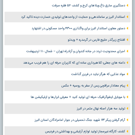
دستگیری سارق باغ ویلاهای کرج و کشف ۵۶ فقره سرقت
استاندار البرز بر ساماندهی و حمایت از واحدهای تولیدی خسارت دیده تاکید کرد
دستور معاون استاندار البرز برای واگذاری ۴۳۰۰ واحد مسکونی در اشتهارد
افتتاح زیرگذر خلیج فارس در گرمدره + ویدئو
اجرای محدودیت تردد در جاده کندوان و آزادراه تهران – شمال ؛ ١١ اردیبهشت
دامنه های جعلی؛ کلاهبرداری ساده ای که کاربران حرفه ای را هم فریب می‌دهد
مواد غذایی که هرگز نباید در فریزر گذاشت
پیام معنادار عراقچی پس از سفر به روسیه + عکس
با موبایل اینفوگرافیک حرفه ای تولید کنید + معرفی ابزارها و اپلیکیشن ها
تولید سه هزار اصله نهال مثمر در البرز
آرام گرفتن پیکر ۷۳ شهید جنگ تحمیلی در جوار امامزادگان استان البرز
کشف کارگاه غیرمجاز تولید لوازم آرایشی و بهداشتی در فردیس