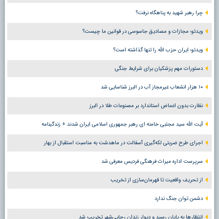
چرا رهبر شهید به پناهگاه نرفت؟
ویدئو؛ مجازات و مصادیق جاسوسی در قوانین ما چیست؟
ویدئو؛ ایران حزب الله را تنها گذاشته است؟
دستورات مهم پزشکیان برای شرایط جنگی
۱۰ هزار انشعاب غیرمجاز آب در البرز شناسایی شد
نظارت بدون اغماض استاندارد بر مصنوعات طلا در البرز
آیت الله سید مجتبی خامنه ای رهبر جمهوری اسلامی ایران شدند + زندگینامه
اجرای طرح ضربتی لکه‌گیری آسفالت در ماهدشت به مناسبت استقبال از بهار
سرپرست اداره میراث فرهنگی فردیس معرفی شد
از تحریف واقعیت تا قهرمان‌سازی از تخریب
دشمن توان جنگ ندارد
انتظارها به پایان رسید و دیوار زندان رجایی‌شهر تخریب شد