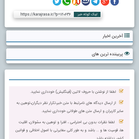
https://karajrasa.ir/?p=120636
لینک کوتاه خبر:
آخرین اخبار
پربیننده ترین های
لطفا از نوشتن با حروف لاتین (فینگلیش) خودداری نمایید.
از ارسال دیدگاه های نامرتبط با متن خبر،تکرار نظر دیگران،توهین به
سایر کاربران و ارسال متن های طولانی خودداری نمایید.
لطفا نظرات بدون بی احترامی ، افترا و توهین به مسٔولان، اقلیت
ها، قومیت ها و ... باشد و به طور کلی مغایرتی با اصول اخلاقی و قوانین
کشور نداشته باشد.