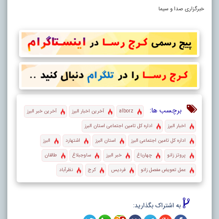
خبرگزاری صدا و سیما
برچسب ها:
alborz
آخرین اخبار البرز
آخرین خبر البرز
اخبار البرز
اداره کل تامین اجتماعی استان البرز
اداره کل تامین اجتماعی البرز
استان البرز
اشتهارد
البرز
پروتز زانو
چهارباغ
خبر البرز
ساوجبلاغ
طالقان
عمل تعویض مفصل زانو
فردیس
کرج
نظرآباد
به اشتراک بگذارید: