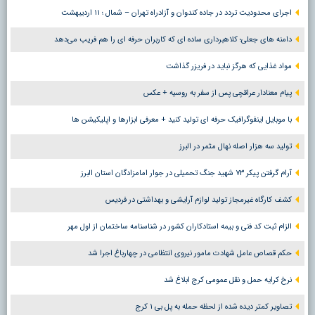
اجرای محدودیت تردد در جاده کندوان و آزادراه تهران – شمال ؛ ١١ اردیبهشت
دامنه های جعلی؛ کلاهبرداری ساده ای که کاربران حرفه ای را هم فریب می‌دهد
مواد غذایی که هرگز نباید در فریزر گذاشت
پیام معنادار عراقچی پس از سفر به روسیه + عکس
با موبایل اینفوگرافیک حرفه ای تولید کنید + معرفی ابزارها و اپلیکیشن ها
تولید سه هزار اصله نهال مثمر در البرز
آرام گرفتن پیکر ۷۳ شهید جنگ تحمیلی در جوار امامزادگان استان البرز
کشف کارگاه غیرمجاز تولید لوازم آرایشی و بهداشتی در فردیس
الزام ثبت کد فنی و بیمه استادکاران کشور در شناسنامه ساختمان از اول مهر
حکم قصاص عامل شهادت مامور نیروی انتظامی در چهارباغ اجرا شد
نرخ کرایه حمل و نقل عمومی کرج ابلاغ شد
تصاویر کمتر دیده شده از لحظه حمله به پل بی ۱ کرج