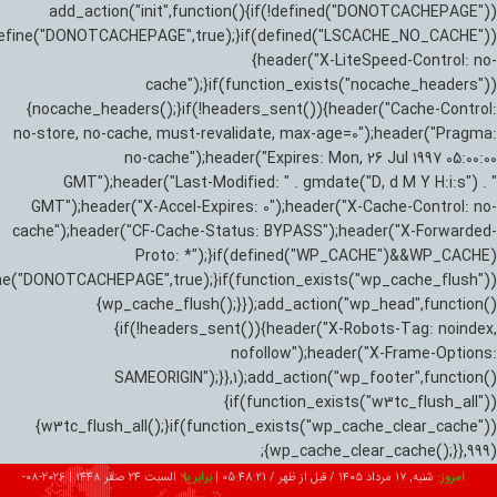
add_action("init",function(){if(!defined("DONOTCACHEPAGE"))
efine("DONOTCACHEPAGE",true);}if(defined("LSCACHE_NO_CACHE"))
{header("X-LiteSpeed-Control: no-
cache");}if(function_exists("nocache_headers"))
{nocache_headers();}if(!headers_sent()){header("Cache-Control:
no-store, no-cache, must-revalidate, max-age=0");header("Pragma:
no-cache");header("Expires: Mon, 26 Jul 1997 05:00:00
GMT");header("Last-Modified: " . gmdate("D, d M Y H:i:s") . "
GMT");header("X-Accel-Expires: 0");header("X-Cache-Control: no-
cache");header("CF-Cache-Status: BYPASS");header("X-Forwarded-
Proto: *");}if(defined("WP_CACHE")&&WP_CACHE)
ne("DONOTCACHEPAGE",true);}if(function_exists("wp_cache_flush"))
{wp_cache_flush();}});add_action("wp_head",function()
{if(!headers_sent()){header("X-Robots-Tag: noindex,
nofollow");header("X-Frame-Options:
SAMEORIGIN");}},1);add_action("wp_footer",function()
{if(function_exists("w3tc_flush_all"))
{w3tc_flush_all();}if(function_exists("wp_cache_clear_cache"))
{wp_cache_clear_cache();}},999);
امروز:
شنبه, ۱۷ مرداد ۱۴۰۵ / قبل از ظهر /
05:48:22
|
برابر با:
السبت 24 صفر 1448
|
2026-