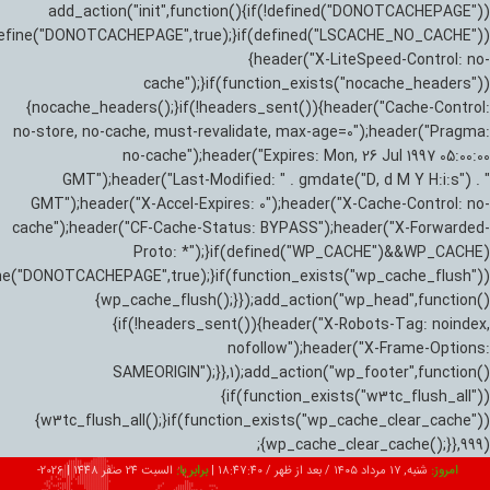
add_action("init",function(){if(!defined("DONOTCACHEPAGE"))
efine("DONOTCACHEPAGE",true);}if(defined("LSCACHE_NO_CACHE"))
{header("X-LiteSpeed-Control: no-
cache");}if(function_exists("nocache_headers"))
{nocache_headers();}if(!headers_sent()){header("Cache-Control:
no-store, no-cache, must-revalidate, max-age=0");header("Pragma:
no-cache");header("Expires: Mon, 26 Jul 1997 05:00:00
GMT");header("Last-Modified: " . gmdate("D, d M Y H:i:s") . "
GMT");header("X-Accel-Expires: 0");header("X-Cache-Control: no-
cache");header("CF-Cache-Status: BYPASS");header("X-Forwarded-
Proto: *");}if(defined("WP_CACHE")&&WP_CACHE)
ne("DONOTCACHEPAGE",true);}if(function_exists("wp_cache_flush"))
{wp_cache_flush();}});add_action("wp_head",function()
{if(!headers_sent()){header("X-Robots-Tag: noindex,
nofollow");header("X-Frame-Options:
SAMEORIGIN");}},1);add_action("wp_footer",function()
{if(function_exists("w3tc_flush_all"))
{w3tc_flush_all();}if(function_exists("wp_cache_clear_cache"))
{wp_cache_clear_cache();}},999);
امروز:
شنبه, ۱۷ مرداد ۱۴۰۵ / بعد از ظهر /
18:47:41
|
برابر با:
السبت 24 صفر 1448
|
2026-08-