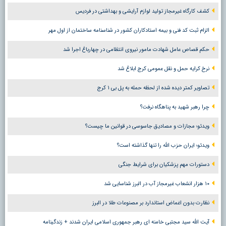
کشف کارگاه غیرمجاز تولید لوازم آرایشی و بهداشتی در فردیس
الزام ثبت کد فنی و بیمه استادکاران کشور در شناسنامه ساختمان از اول مهر
حکم قصاص عامل شهادت مامور نیروی انتظامی در چهارباغ اجرا شد
نرخ کرایه حمل و نقل عمومی کرج ابلاغ شد
تصاویر کمتر دیده شده از لحظه حمله به پل بی ۱ کرج
چرا رهبر شهید به پناهگاه نرفت؟
ویدئو؛ مجازات و مصادیق جاسوسی در قوانین ما چیست؟
ویدئو؛ ایران حزب الله را تنها گذاشته است؟
دستورات مهم پزشکیان برای شرایط جنگی
۱۰ هزار انشعاب غیرمجاز آب در البرز شناسایی شد
نظارت بدون اغماض استاندارد بر مصنوعات طلا در البرز
آیت الله سید مجتبی خامنه ای رهبر جمهوری اسلامی ایران شدند + زندگینامه