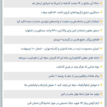
۶۵۰۰ تُن سلاح در ۲۴ ساعت گذشته از آمریکا به اسرائیل ارسال شد
دستگیری سارق باغ ویلاهای کرج و کشف ۵۶ فقره سرقت
استاندار البرز بر ساماندهی و حمایت از واحدهای تولیدی خسارت دیده تاکید کرد
دستور معاون استاندار البرز برای واگذاری ۴۳۰۰ واحد مسکونی در اشتهارد
افتتاح زیرگذر خلیج فارس در گرمدره + ویدئو
اجرای محدودیت تردد در جاده کندوان و آزادراه تهران – شمال ؛ ١١ اردیبهشت
دامنه های جعلی؛ کلاهبرداری ساده ای که کاربران حرفه ای را هم فریب می‌دهد
مواد غذایی که هرگز نباید در فریزر گذاشت
پیام معنادار عراقچی پس از سفر به روسیه + عکس
با موبایل اینفوگرافیک حرفه ای تولید کنید + معرفی ابزارها و اپلیکیشن ها
تولید سه هزار اصله نهال مثمر در البرز
آرام گرفتن پیکر ۷۳ شهید جنگ تحمیلی در جوار امامزادگان استان البرز