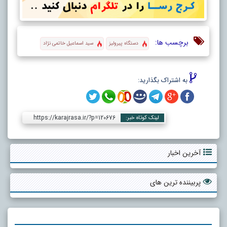
برچسب ها:
دستگاه پیرولیز
سید اسماعیل خاتمی نژاد
به اشتراک بگذارید:
https://karajrasa.ir/?p=120676
لینک کوتاه خبر:
آخرین اخبار
پربیننده ترین های