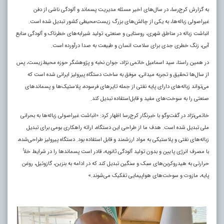
به گزارش کرج‌رسا، در سال‌های اخیر مسئله مدیریت پسماند و آلودگی ناشی از دفن
غیراصولی زباله‌ها، به یکی از چالش‌های بزرگ زیست‌محیطی کشور تبدیل شده است.
انباشت زباله در مناطق شهری، روستایی و صنعتی، تولید شیرابه‌های خطرناک و آلودگی منابع
آبی، زنگ خطری جدی برای سلامت انسان و طبیعت به صدا درآورده است.
در همین راستا، سید اسماعیل خاتمی نژاد، جوان نخبه و پژوهشگر حوزه محیط‌زیست، پس
از سال‌ها تحقیق و تجربه میدانی، موفق به ساخت دستگاه پیرولیز ایرانی شده است که
می‌تواند زباله‌های دارای پایه نفتی از جمله تایرهای فرسوده، پلاستیک‌ها و پسماندهای
صنعتی را به سوخت‌های مفید و قابل‌استفاده تبدیل کند.
خاتمی‌نژاد در گفت‌وگو با خبرنگار کرج‌رسا اظهار کرد: «انباشت غیراصولی زباله‌ها به بحرانی
ملی تبدیل شده است. هدف ما از طراحی این دستگاه، ارائه راهکاری بومی برای تبدیل
زباله‌های نفتی و پلاستیکی به مواد ارزشمند و قابل استفاده بود. دستگاه پیرولیز طراحی‌شده،
با مصرف انرژی پایین و بدون تولید آلودگی ثانویه، قادر است پسماندها را در شرایط خلأ
حرارتی به هیدروکربن‌های سبک و سنگین تبدیل کند که در ادامه به بنزین، گازوئیل، روغن
پایه، مازوت و سوخت‌های هواپیمایی تفکیک می‌شوند.»