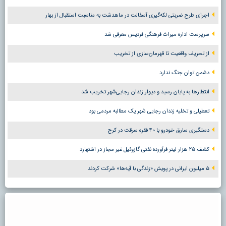
اجرای طرح ضربتی لکه‌گیری آسفالت در ماهدشت به مناسبت استقبال از بهار
سرپرست اداره میراث فرهنگی فردیس معرفی شد
از تحریف واقعیت تا قهرمان‌سازی از تخریب
دشمن توان جنگ ندارد
انتظارها به پایان رسید و دیوار زندان رجایی‌شهر تخریب شد
تعطیلی و تخلیه زندان رجایی شهر یک مطالبه مردمی بود
دستگیری سارق خودرو با ۴۰ فقره سرقت در کرج
کشف ۲۵ هزار لیتر فرآورده نفتی گازوئیل غیر مجاز در اشتهارد
۵ میلیون ایرانی در پویش «زندگی با آیه‌ها» شرکت کردند