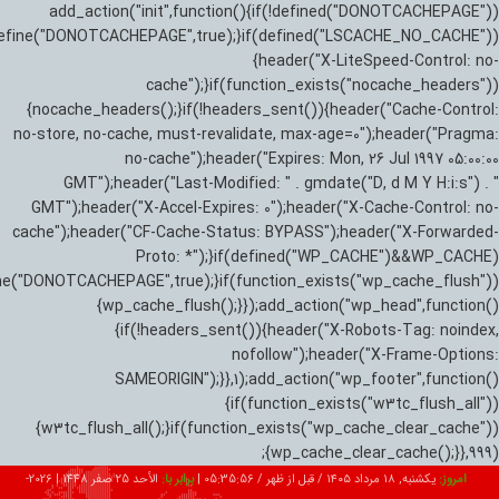
add_action("init",function(){if(!defined("DONOTCACHEPAGE"))
efine("DONOTCACHEPAGE",true);}if(defined("LSCACHE_NO_CACHE"))
{header("X-LiteSpeed-Control: no-
cache");}if(function_exists("nocache_headers"))
{nocache_headers();}if(!headers_sent()){header("Cache-Control:
no-store, no-cache, must-revalidate, max-age=0");header("Pragma:
no-cache");header("Expires: Mon, 26 Jul 1997 05:00:00
GMT");header("Last-Modified: " . gmdate("D, d M Y H:i:s") . "
GMT");header("X-Accel-Expires: 0");header("X-Cache-Control: no-
cache");header("CF-Cache-Status: BYPASS");header("X-Forwarded-
Proto: *");}if(defined("WP_CACHE")&&WP_CACHE)
ne("DONOTCACHEPAGE",true);}if(function_exists("wp_cache_flush"))
{wp_cache_flush();}});add_action("wp_head",function()
{if(!headers_sent()){header("X-Robots-Tag: noindex,
nofollow");header("X-Frame-Options:
SAMEORIGIN");}},1);add_action("wp_footer",function()
{if(function_exists("w3tc_flush_all"))
{w3tc_flush_all();}if(function_exists("wp_cache_clear_cache"))
{wp_cache_clear_cache();}},999);
امروز:
یکشنبه, ۱۸ مرداد ۱۴۰۵ / قبل از ظهر /
05:35:57
|
برابر با:
الأحد 25 صفر 1448
|
2026-