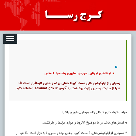
08-09
تبلیغات
درباره ما
ارتباط با ما
RSS
|
کد خبر:
12076 |
ترفندهای کرونایی مجرمان سایبری بشناسید + عکس
|
13
تاریخ انتشار :
۱۸ مرداد ۱۴۰۵ - ۱۰:۰۵ |
۰
پ
ترفندهای کرونایی مجرمان سایبری بشناسید + عکس
بسیاری از اپلیکیشن‌ های تست کرونا جعلی بوده و حاوی #بدافزار است لذا
تنها از سایت رسمی وزارت بهداشت به آدرس salamat.gov.ir استفاده کنید.
مراقب ترفندهای کرونایی #مجرمان_سایبری باشید!
۱- ایمیل‌های ناشناس با موضوع #کرونا و موارد مرتبط را باز نکنید.
۲- بسیاری از اپلیکیشن‌های #تست_کرونا جعلی بوده و حاوی #بدافزار است لذا تنها از