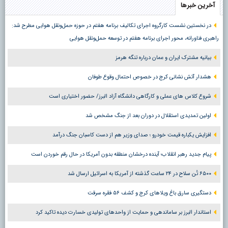
آخرین خبرها
در نخستین نشست کارگروه اجرای تکالیف برنامه هفتم در حوزه حمل‌ونقل هوایی مطرح شد:
راهبری فناورانه، محور اجرای برنامه هفتم در توسعه حمل‌ونقل هوایی
بیانیه مشترک ایران و عمان درباره تنگه هرمز
هشدار آتش نشانی کرج در خصوص احتمال وقوع طوفان
شروع کلاس های عملی و کارگاهی دانشگاه آزاد البرز/ حضور اختیاری است
اولین تمدیدی استقلال در دوران بعد از جنگ مشخص شد
افزایش یکباره قیمت خودرو ؛ صدای وزیر هم از دست کاسبان جنگ درآمد
پیام جدید رهبر انقلاب؛ آینده درخشان منطقه بدون آمریکا در حال رقم خوردن است
۶۵۰۰ تُن سلاح در ۲۴ ساعت گذشته از آمریکا به اسرائیل ارسال شد
دستگیری سارق باغ ویلاهای کرج و کشف ۵۶ فقره سرقت
استاندار البرز بر ساماندهی و حمایت از واحدهای تولیدی خسارت دیده تاکید کرد