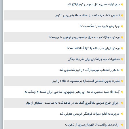
نرخ کرایه حمل و نقل عمومی کرج ابلاغ شد
تصاویر کمتر دیده شده از لحظه حمله به پل بی ۱ کرج
چرا رهبر شهید به پناهگاه نرفت؟
ویدئو؛ مجازات و مصادیق جاسوسی در قوانین ما چیست؟
ویدئو؛ ایران حزب الله را تنها گذاشته است؟
دستورات مهم پزشکیان برای شرایط جنگی
۱۰ هزار انشعاب غیرمجاز آب در البرز شناسایی شد
نظارت بدون اغماض استاندارد بر مصنوعات طلا در البرز
آیت الله سید مجتبی خامنه ای رهبر جمهوری اسلامی ایران شدند + زندگینامه
اجرای طرح ضربتی لکه‌گیری آسفالت در ماهدشت به مناسبت استقبال از بهار
سرپرست اداره میراث فرهنگی فردیس معرفی شد
از تحریف واقعیت تا قهرمان‌سازی از تخریب