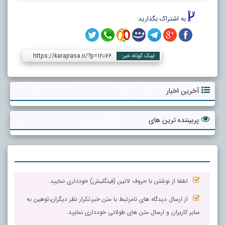
به اشتراک بگذارید:
https://karajrasa.ir/?p=12076
لینک کوتاه خبر:
آخرین اخبار
پربیننده ترین های
لطفا از نوشتن با حروف لاتین (فینگلیش) خودداری نمایید.
از ارسال دیدگاه های نامرتبط با متن خبر،تکرار نظر دیگران،توهین به
سایر کاربران و ارسال متن های طولانی خودداری نمایید.