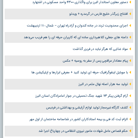
دستور معاون استاندار البرز برای واگذاری ۴۳۰۰ واحد مسکونی در اشتهارد
افتتاح زیرگذر خلیج فارس در گرمدره + ویدئو
اجرای محدودیت تردد در جاده کندوان و آزادراه تهران – شمال ؛ ١١ اردیبهشت
دامنه های جعلی؛ کلاهبرداری ساده ای که کاربران حرفه ای را هم فریب می‌دهد
مواد غذایی که هرگز نباید در فریزر گذاشت
پیام معنادار عراقچی پس از سفر به روسیه + عکس
با موبایل اینفوگرافیک حرفه ای تولید کنید + معرفی ابزارها و اپلیکیشن ها
تولید سه هزار اصله نهال مثمر در البرز
آرام گرفتن پیکر ۷۳ شهید جنگ تحمیلی در جوار امامزادگان استان البرز
کشف کارگاه غیرمجاز تولید لوازم آرایشی و بهداشتی در فردیس
الزام ثبت کد فنی و بیمه استادکاران کشور در شناسنامه ساختمان از اول مهر
حکم قصاص عامل شهادت مامور نیروی انتظامی در چهارباغ اجرا شد