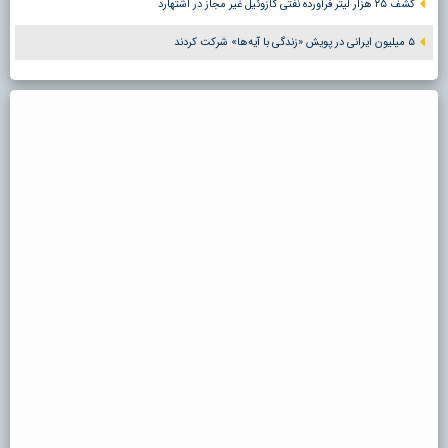
کشف ۲۵ هزار لیتر فرآورده نفتی گازوئیل غیر مجاز در اشتهارد
۵ میلیون ایرانی در پویش «زندگی با آیه‌ها» شرکت کردند