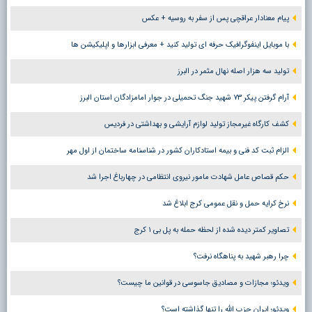
پیام معنادار عراقچی پس از سفر به روسیه + عکس
با موبایل اینفوگرافیک حرفه ای تولید کنید + معرفی ابزارها و اپلیکیشن ها
تولید سه هزار اصله نهال مثمر در البرز
آرام گرفتن پیکر ۷۳ شهید جنگ تحمیلی در جوار امامزادگان استان البرز
کشف کارگاه غیرمجاز تولید لوازم آرایشی و بهداشتی در فردیس
الزام ثبت کد فنی و بیمه استادکاران کشور در شناسنامه ساختمان از اول مهر
حکم قصاص عامل شهادت مامور نیروی انتظامی در چهارباغ اجرا شد
نرخ کرایه حمل و نقل عمومی کرج ابلاغ شد
تصاویر کمتر دیده شده از لحظه حمله به پل بی ۱ کرج
چرا رهبر شهید به پناهگاه نرفت؟
ویدئو؛ مجازات و مصادیق جاسوسی در قوانین ما چیست؟
ویدئو؛ ایران حزب الله را تنها گذاشته است؟