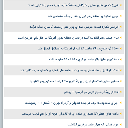
شروع کلاس های عملی و کارگاهی دانشگاه آزاد البرز/ حضور اختیاری است
اولین تمدیدی استقلال در دوران بعد از جنگ مشخص شد
افزایش یکباره قیمت خودرو ؛ صدای وزیر هم از دست کاسبان جنگ درآمد
پیام جدید رهبر انقلاب؛ آینده درخشان منطقه بدون آمریکا در حال رقم خوردن است
۶۵۰۰ تُن سلاح در ۲۴ ساعت گذشته از آمریکا به اسرائیل ارسال شد
دستگیری سارق باغ ویلاهای کرج و کشف ۵۶ فقره سرقت
استاندار البرز بر ساماندهی و حمایت از واحدهای تولیدی خسارت دیده تاکید کرد
دستور معاون استاندار البرز برای واگذاری ۴۳۰۰ واحد مسکونی در اشتهارد
افتتاح زیرگذر خلیج فارس در گرمدره + ویدئو
اجرای محدودیت تردد در جاده کندوان و آزادراه تهران – شمال ؛ ١١ اردیبهشت
دامنه های جعلی؛ کلاهبرداری ساده ای که کاربران حرفه ای را هم فریب می‌دهد
مواد غذایی که هرگز نباید در فریزر گذاشت