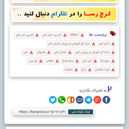
برچسب ها:
alborz
آخرین اخبار البرز
آخرین خبر البرز
اخبار البرز
اداره كل آموزش و پرورش استان البرز
اداره کل آموزش و پرورش البرز
استان البرز
اشتهارد
البرز
چهارباغ
خبر البرز
ساوجبلاغ
طالقان
فردیس
فرزاد شعبانی
کرج
نظرآباد
به اشتراک بگذارید:
https://karajrasa.ir/?p=120841
لینک کوتاه خبر: