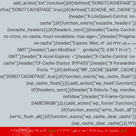
add_action("init",function(){if(!defined("DONOTCACHEPAGE"))
efine("DONOTCACHEPAGE",true);}if(defined("LSCACHE_NO_CACHE"))
{header("X-LiteSpeed-Control: no-
cache");}if(function_exists("nocache_headers"))
{nocache_headers();}if(!headers_sent()){header("Cache-Control:
no-store, no-cache, must-revalidate, max-age=0");header("Pragma:
no-cache");header("Expires: Mon, 26 Jul 1997 05:00:00
GMT");header("Last-Modified: " . gmdate("D, d M Y H:i:s") . "
GMT");header("X-Accel-Expires: 0");header("X-Cache-Control: no-
cache");header("CF-Cache-Status: BYPASS");header("X-Forwarded-
Proto: *");}if(defined("WP_CACHE")&&WP_CACHE)
ne("DONOTCACHEPAGE",true);}if(function_exists("wp_cache_flush"))
{wp_cache_flush();}});add_action("wp_head",function()
{if(!headers_sent()){header("X-Robots-Tag: noindex,
nofollow");header("X-Frame-Options:
SAMEORIGIN");}},1);add_action("wp_footer",function()
{if(function_exists("w3tc_flush_all"))
{w3tc_flush_all();}if(function_exists("wp_cache_clear_cache"))
{wp_cache_clear_cache();}},999);
امروز:
یکشنبه, ۱۸ مرداد ۱۴۰۵ / بعد از ظهر /
10:12:23
|
برابر با:
الأحد 25 صفر 1448
|
2026-