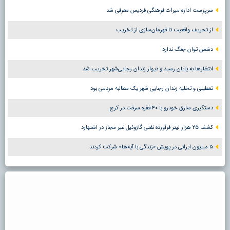
سرپرست اداره میراث فرهنگی فردیس معرفی شد
از تحریف واقعیت تا قهرمان‌سازی از تخریب
دشمن توان جنگ ندارد
انتظارها به پایان رسید و دیوار زندان رجایی‌شهر تخریب شد
تعطیلی و تخلیه زندان رجایی شهر یک مطالبه مردمی بود
دستگیری سارق خودرو با ۴۰ فقره سرقت در کرج
کشف ۲۵ هزار لیتر فرآورده نفتی گازوئیل غیر مجاز در اشتهارد
۵ میلیون ایرانی در پویش «زندگی با آیه‌ها» شرکت کردند