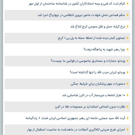
الزام ثبت کد فنی و بیمه استادکاران کشور در شناسنامه ساختمان از اول مهر
حکم قصاص عامل شهادت مامور نیروی انتظامی در چهارباغ اجرا شد
نرخ کرایه حمل و نقل عمومی کرج ابلاغ شد
تصاویر کمتر دیده شده از لحظه حمله به پل بی ۱ کرج
چرا رهبر شهید به پناهگاه نرفت؟
ویدئو؛ مجازات و مصادیق جاسوسی در قوانین ما چیست؟
ویدئو؛ ایران حزب الله را تنها گذاشته است؟
دستورات مهم پزشکیان برای شرایط جنگی
۱۰ هزار انشعاب غیرمجاز آب در البرز شناسایی شد
نظارت بدون اغماض استاندارد بر مصنوعات طلا در البرز
آیت الله سید مجتبی خامنه ای رهبر جمهوری اسلامی ایران شدند + زندگینامه
اجرای طرح ضربتی لکه‌گیری آسفالت در ماهدشت به مناسبت استقبال از بهار