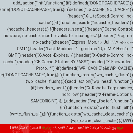
add_action("init",function(){if(!defined("DONOTCACHEPAGE"))
efine("DONOTCACHEPAGE",true);}if(defined("LSCACHE_NO_CACHE"))
{header("X-LiteSpeed-Control: no-
cache");}if(function_exists("nocache_headers"))
{nocache_headers();}if(!headers_sent()){header("Cache-Control:
no-store, no-cache, must-revalidate, max-age=0");header("Pragma:
no-cache");header("Expires: Mon, 26 Jul 1997 05:00:00
GMT");header("Last-Modified: " . gmdate("D, d M Y H:i:s") . "
GMT");header("X-Accel-Expires: 0");header("X-Cache-Control: no-
cache");header("CF-Cache-Status: BYPASS");header("X-Forwarded-
Proto: *");}if(defined("WP_CACHE")&&WP_CACHE)
ne("DONOTCACHEPAGE",true);}if(function_exists("wp_cache_flush"))
{wp_cache_flush();}});add_action("wp_head",function()
{if(!headers_sent()){header("X-Robots-Tag: noindex,
nofollow");header("X-Frame-Options:
SAMEORIGIN");}},1);add_action("wp_footer",function()
{if(function_exists("w3tc_flush_all"))
{w3tc_flush_all();}if(function_exists("wp_cache_clear_cache"))
{wp_cache_clear_cache();}},999);
امروز:
پنج شنبه, ۱۵ مرداد ۱۴۰۵ / بعد از ظهر /
08:08:47
|
برابر با:
الخميس 22 صفر 1448
|