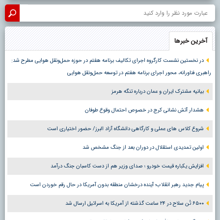
آخرین خبرها
در نخستین نشست کارگروه اجرای تکالیف برنامه هفتم در حوزه حمل‌ونقل هوایی مطرح شد:
راهبری فناورانه، محور اجرای برنامه هفتم در توسعه حمل‌ونقل هوایی
بیانیه مشترک ایران و عمان درباره تنگه هرمز
هشدار آتش نشانی کرج در خصوص احتمال وقوع طوفان
شروع کلاس های عملی و کارگاهی دانشگاه آزاد البرز/ حضور اختیاری است
اولین تمدیدی استقلال در دوران بعد از جنگ مشخص شد
افزایش یکباره قیمت خودرو ؛ صدای وزیر هم از دست کاسبان جنگ درآمد
پیام جدید رهبر انقلاب؛ آینده درخشان منطقه بدون آمریکا در حال رقم خوردن است
۶۵۰۰ تُن سلاح در ۲۴ ساعت گذشته از آمریکا به اسرائیل ارسال شد