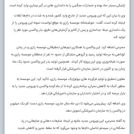
ژنتیکی بسیار حاد بوده و خسارات سنگینی را به دامداری های در گیر بیماری وارد کرده است.
وی با بیان این که این ویروس جدید از خارج وارد کشور شده و به شدت در دام‌ها تلفات
ایجاد کرده است، گفت: خوشبختانه موسسه رازی به موقع توانست نمونه این ویروس را از
یک دامداری مبتلا جداسازی و پس از آنالیز و آزمایش‌های دقیق، بذر واکسن مورد نظر را
تولید کند.
محرمی اضافه کرد: این واکسن با همکاری تیم‌های تحقیقاتی موسسه رازی و در زمان
کوتاهی به مرحله تولید رسید و گروهی متشکل از حدود ۱۰ نفر از محققان موسسه رازی به
صورت شبانه‌روزی روی این پروژه کار کردند. همچنین تولید بذر این واکسن حدود یک ماه
زمان برد و اکنون در اختیار سازمان دامپزشکی قرار گرفته است.
معاون تحقیق و تولید فرآورده های بیولوژیک موسسه رازی، تاکید کرد: این موسسه به
منظور کمک به کاهش بحران، برنامه‌ریزی کرده تا از ماه آینده واکسن با ویروس جدید را به
بازار عرضه کند و در اختیار دامداران و سازمان دامپزشکی قرار دهد.
وی اضافه کرد: پیش‌بینی می‌شود تا دی ماه سال جاری، موسسه رازی دست کم یک میلیون
دز واکسن را به سازمان دامپزشکی تحویل دهد.
به گفته محرمی، این ویروس جدید علاوه بر ایجاد ضایعات دهانی و ضایعاتی در پا،
مشکلاتی در سیستم تناسلی دام‌ها به وجود می‌آورد که به سقط جنین و کاهش شدید