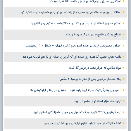
دستگیری سارق باغ ویلاهای کرج و کشف ۵۶ فقره سرقت
استاندار البرز بر ساماندهی و حمایت از واحدهای تولیدی خسارت دیده تاکید کرد
دستور معاون استاندار البرز برای واگذاری ۴۳۰۰ واحد مسکونی در اشتهارد
افتتاح زیرگذر خلیج فارس در گرمدره + ویدئو
اجرای محدودیت تردد در جاده کندوان و آزادراه تهران – شمال ؛ ١١ اردیبهشت
دامنه های جعلی؛ کلاهبرداری ساده ای که کاربران حرفه ای را هم فریب می‌دهد
مواد غذایی که هرگز نباید در فریزر گذاشت
پیام معنادار عراقچی پس از سفر به روسیه + عکس
با موبایل اینفوگرافیک حرفه ای تولید کنید + معرفی ابزارها و اپلیکیشن ها
تولید سه هزار اصله نهال مثمر در البرز
آرام گرفتن پیکر ۷۳ شهید جنگ تحمیلی در جوار امامزادگان استان البرز
کشف کارگاه غیرمجاز تولید لوازم آرایشی و بهداشتی در فردیس