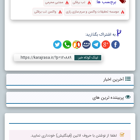
برچسب ها:
تب برفکی
مجتبی محرمی
موسسه تحقیقات واکسن و سرم سازی رازی
واکسن تب برفکی
به اشتراک بگذارید:
https://karajrasa.ir/?p=120889
لینک کوتاه خبر:
آخرین اخبار
پربیننده ترین های
لطفا از نوشتن با حروف لاتین (فینگلیش) خودداری نمایید.