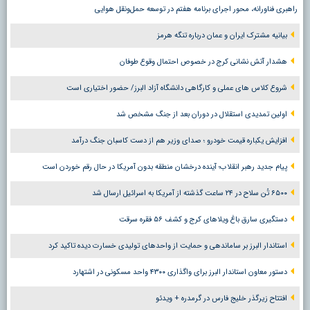
راهبری فناورانه، محور اجرای برنامه هفتم در توسعه حمل‌ونقل هوایی
بیانیه مشترک ایران و عمان درباره تنگه هرمز
هشدار آتش نشانی کرج در خصوص احتمال وقوع طوفان
شروع کلاس های عملی و کارگاهی دانشگاه آزاد البرز/ حضور اختیاری است
اولین تمدیدی استقلال در دوران بعد از جنگ مشخص شد
افزایش یکباره قیمت خودرو ؛ صدای وزیر هم از دست کاسبان جنگ درآمد
پیام جدید رهبر انقلاب؛ آینده درخشان منطقه بدون آمریکا در حال رقم خوردن است
۶۵۰۰ تُن سلاح در ۲۴ ساعت گذشته از آمریکا به اسرائیل ارسال شد
دستگیری سارق باغ ویلاهای کرج و کشف ۵۶ فقره سرقت
استاندار البرز بر ساماندهی و حمایت از واحدهای تولیدی خسارت دیده تاکید کرد
دستور معاون استاندار البرز برای واگذاری ۴۳۰۰ واحد مسکونی در اشتهارد
افتتاح زیرگذر خلیج فارس در گرمدره + ویدئو