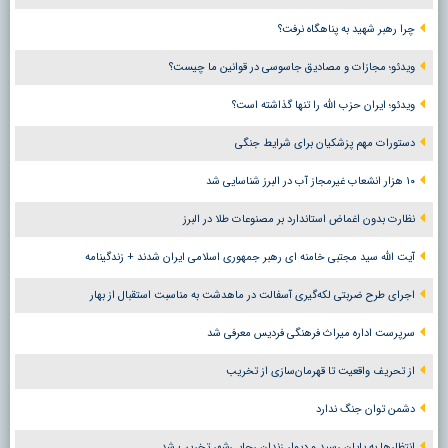
چرا رهبر شهید به پناهگاه نرفت؟
ویدئو؛ مجازات و مصادیق جاسوسی در قوانین ما چیست؟
ویدئو؛ ایران حزب الله را تنها گذاشته است؟
دستورات مهم پزشکیان برای شرایط جنگی
۱۰ هزار انشعاب غیرمجاز آب در البرز شناسایی شد
نظارت بدون اغماض استاندارد بر مصنوعات طلا در البرز
آیت الله سید مجتبی خامنه ای رهبر جمهوری اسلامی ایران شدند + زندگینامه
اجرای طرح ضربتی لکه‌گیری آسفالت در ماهدشت به مناسبت استقبال از بهار
سرپرست اداره میراث فرهنگی فردیس معرفی شد
از تحریف واقعیت تا قهرمان‌سازی از تخریب
دشمن توان جنگ ندارد
انتظارها به پایان رسید و دیوار زندان رجایی‌شهر تخریب شد