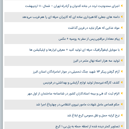
اجرای محدودیت تردد در جاده کندوان و آزادراه تهران – شمال ؛ ١١ اردیبهشت
دامنه های جعلی؛ کلاهبرداری ساده ای که کاربران حرفه ای را هم فریب می‌دهد
مواد غذایی که هرگز نباید در فریزر گذاشت
پیام معنادار عراقچی پس از سفر به روسیه + عکس
با موبایل اینفوگرافیک حرفه ای تولید کنید + معرفی ابزارها و اپلیکیشن ها
تولید سه هزار اصله نهال مثمر در البرز
آرام گرفتن پیکر ۷۳ شهید جنگ تحمیلی در جوار امامزادگان استان البرز
کشف کارگاه غیرمجاز تولید لوازم آرایشی و بهداشتی در فردیس
الزام ثبت کد فنی و بیمه استادکاران کشور در شناسنامه ساختمان از اول مهر
حکم قصاص عامل شهادت مامور نیروی انتظامی در چهارباغ اجرا شد
نرخ کرایه حمل و نقل عمومی کرج ابلاغ شد
تصاویر کمتر دیده شده از لحظه حمله به پل بی ۱ کرج