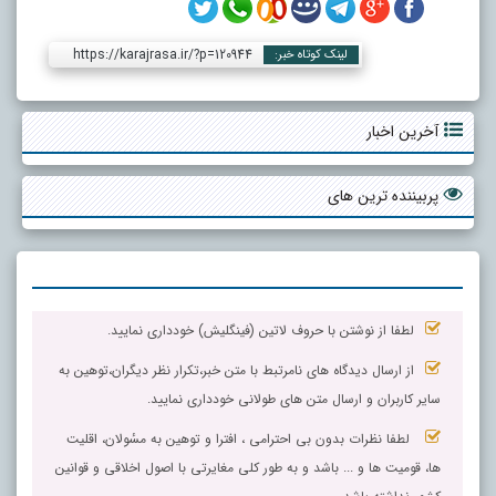
https://karajrasa.ir/?p=120944
لینک کوتاه خبر:
آخرین اخبار
پربیننده ترین های
لطفا از نوشتن با حروف لاتین (فینگلیش) خودداری نمایید.
از ارسال دیدگاه های نامرتبط با متن خبر،تکرار نظر دیگران،توهین به
سایر کاربران و ارسال متن های طولانی خودداری نمایید.
لطفا نظرات بدون بی احترامی ، افترا و توهین به مسٔولان، اقلیت
ها، قومیت ها و ... باشد و به طور کلی مغایرتی با اصول اخلاقی و قوانین