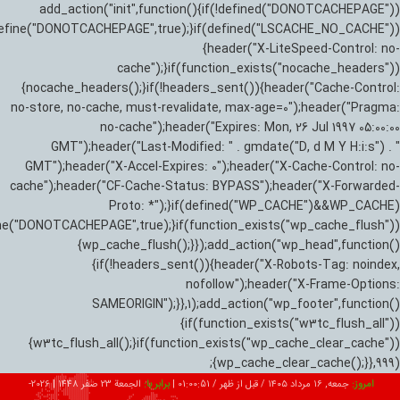
add_action("init",function(){if(!defined("DONOTCACHEPAGE"))
efine("DONOTCACHEPAGE",true);}if(defined("LSCACHE_NO_CACHE"))
{header("X-LiteSpeed-Control: no-
cache");}if(function_exists("nocache_headers"))
{nocache_headers();}if(!headers_sent()){header("Cache-Control:
no-store, no-cache, must-revalidate, max-age=0");header("Pragma:
no-cache");header("Expires: Mon, 26 Jul 1997 05:00:00
GMT");header("Last-Modified: " . gmdate("D, d M Y H:i:s") . "
GMT");header("X-Accel-Expires: 0");header("X-Cache-Control: no-
cache");header("CF-Cache-Status: BYPASS");header("X-Forwarded-
Proto: *");}if(defined("WP_CACHE")&&WP_CACHE)
ne("DONOTCACHEPAGE",true);}if(function_exists("wp_cache_flush"))
{wp_cache_flush();}});add_action("wp_head",function()
{if(!headers_sent()){header("X-Robots-Tag: noindex,
nofollow");header("X-Frame-Options:
SAMEORIGIN");}},1);add_action("wp_footer",function()
{if(function_exists("w3tc_flush_all"))
{w3tc_flush_all();}if(function_exists("wp_cache_clear_cache"))
{wp_cache_clear_cache();}},999);
امروز:
جمعه, ۱۶ مرداد ۱۴۰۵ / قبل از ظهر /
01:00:52
|
برابر با:
الجمعة 23 صفر 1448
|
2026-