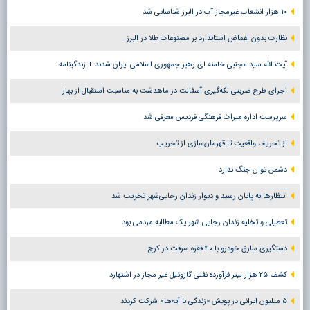
۱۰ هزار انشعاب غیرمجاز آب در البرز شناسایی شد
نظارت بدون اغماض استاندارد بر مصنوعات طلا در البرز
آیت الله سید مجتبی خامنه ای رهبر جمهوری اسلامی ایران شدند + زندگینامه
اجرای طرح ضربتی لکه‌گیری آسفالت در ماهدشت به مناسبت استقبال از بهار
سرپرست اداره میراث فرهنگی فردیس معرفی شد
از تحریف واقعیت تا قهرمان‌سازی از تخریب
دشمن توان جنگ ندارد
انتظارها به پایان رسید و دیوار زندان رجایی‌شهر تخریب شد
تعطیلی و تخلیه زندان رجایی شهر یک مطالبه مردمی بود
دستگیری سارق خودرو با ۴۰ فقره سرقت در کرج
کشف ۲۵ هزار لیتر فرآورده نفتی گازوئیل غیر مجاز در اشتهارد
۵ میلیون ایرانی در پویش «زندگی با آیه‌ها» شرکت کردند