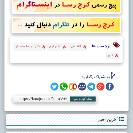
برچسب ها:
آتنا باقری
اخبار کرج
دکتر علیرضا حشمدار
کرج
به اشتراک بگذارید:
https://karajrasa.ir/?p=120997
لینک کوتاه خبر:
آخرین اخبار