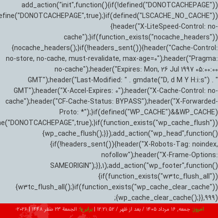
add_action("init",function(){if(!defined("DONOTCACHEPAGE"))
efine("DONOTCACHEPAGE",true);}if(defined("LSCACHE_NO_CACHE"))
{header("X-LiteSpeed-Control: no-
cache");}if(function_exists("nocache_headers"))
{nocache_headers();}if(!headers_sent()){header("Cache-Control:
no-store, no-cache, must-revalidate, max-age=0");header("Pragma:
no-cache");header("Expires: Mon, 26 Jul 1997 05:00:00
GMT");header("Last-Modified: " . gmdate("D, d M Y H:i:s") . "
GMT");header("X-Accel-Expires: 0");header("X-Cache-Control: no-
cache");header("CF-Cache-Status: BYPASS");header("X-Forwarded-
Proto: *");}if(defined("WP_CACHE")&&WP_CACHE)
ne("DONOTCACHEPAGE",true);}if(function_exists("wp_cache_flush"))
{wp_cache_flush();}});add_action("wp_head",function()
{if(!headers_sent()){header("X-Robots-Tag: noindex,
nofollow");header("X-Frame-Options:
SAMEORIGIN");}},1);add_action("wp_footer",function()
{if(function_exists("w3tc_flush_all"))
{w3tc_flush_all();}if(function_exists("wp_cache_clear_cache"))
{wp_cache_clear_cache();}},999);
امروز:
جمعه, ۱۶ مرداد ۱۴۰۵ / بعد از ظهر /
12:21:53
|
برابر با:
الجمعة 23 صفر 1448
|
2026-