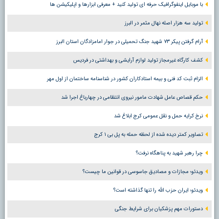
با موبایل اینفوگرافیک حرفه ای تولید کنید + معرفی ابزارها و اپلیکیشن ها
تولید سه هزار اصله نهال مثمر در البرز
آرام گرفتن پیکر ۷۳ شهید جنگ تحمیلی در جوار امامزادگان استان البرز
کشف کارگاه غیرمجاز تولید لوازم آرایشی و بهداشتی در فردیس
الزام ثبت کد فنی و بیمه استادکاران کشور در شناسنامه ساختمان از اول مهر
حکم قصاص عامل شهادت مامور نیروی انتظامی در چهارباغ اجرا شد
نرخ کرایه حمل و نقل عمومی کرج ابلاغ شد
تصاویر کمتر دیده شده از لحظه حمله به پل بی ۱ کرج
چرا رهبر شهید به پناهگاه نرفت؟
ویدئو؛ مجازات و مصادیق جاسوسی در قوانین ما چیست؟
ویدئو؛ ایران حزب الله را تنها گذاشته است؟
دستورات مهم پزشکیان برای شرایط جنگی