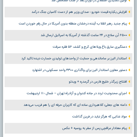
اولین تمدیدی استقلال در دوران بعد از جنگ مشخص شد
افزایش یکباره قیمت خودرو ؛ صدای وزیر هم از دست کاسبان جنگ درآمد
پیام جدید رهبر انقلاب؛ آینده درخشان منطقه بدون آمریکا در حال رقم خوردن است
۶۵۰۰ تُن سلاح در ۲۴ ساعت گذشته از آمریکا به اسرائیل ارسال شد
دستگیری سارق باغ ویلاهای کرج و کشف ۵۶ فقره سرقت
استاندار البرز بر ساماندهی و حمایت از واحدهای تولیدی خسارت دیده تاکید کرد
دستور معاون استاندار البرز برای واگذاری ۴۳۰۰ واحد مسکونی در اشتهارد
افتتاح زیرگذر خلیج فارس در گرمدره + ویدئو
اجرای محدودیت تردد در جاده کندوان و آزادراه تهران – شمال ؛ ١١ اردیبهشت
دامنه های جعلی؛ کلاهبرداری ساده ای که کاربران حرفه ای را هم فریب می‌دهد
مواد غذایی که هرگز نباید در فریزر گذاشت
پیام معنادار عراقچی پس از سفر به روسیه + عکس