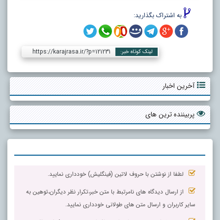
به اشتراک بگذارید:
https://karajrasa.ir/?p=121231
لینک کوتاه خبر:
آخرین اخبار
پربیننده ترین های
لطفا از نوشتن با حروف لاتین (فینگلیش) خودداری نمایید.
از ارسال دیدگاه های نامرتبط با متن خبر،تکرار نظر دیگران،توهین به
سایر کاربران و ارسال متن های طولانی خودداری نمایید.