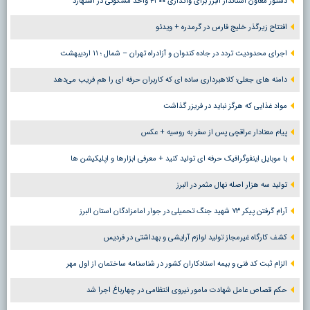
دستور معاون استاندار البرز برای واگذاری ۴۳۰۰ واحد مسکونی در اشتهارد
افتتاح زیرگذر خلیج فارس در گرمدره + ویدئو
اجرای محدودیت تردد در جاده کندوان و آزادراه تهران – شمال ؛ ١١ اردیبهشت
دامنه های جعلی؛ کلاهبرداری ساده ای که کاربران حرفه ای را هم فریب می‌دهد
مواد غذایی که هرگز نباید در فریزر گذاشت
پیام معنادار عراقچی پس از سفر به روسیه + عکس
با موبایل اینفوگرافیک حرفه ای تولید کنید + معرفی ابزارها و اپلیکیشن ها
تولید سه هزار اصله نهال مثمر در البرز
آرام گرفتن پیکر ۷۳ شهید جنگ تحمیلی در جوار امامزادگان استان البرز
کشف کارگاه غیرمجاز تولید لوازم آرایشی و بهداشتی در فردیس
الزام ثبت کد فنی و بیمه استادکاران کشور در شناسنامه ساختمان از اول مهر
حکم قصاص عامل شهادت مامور نیروی انتظامی در چهارباغ اجرا شد