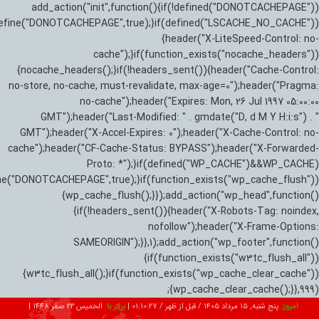
add_action("init",function(){if(!defined("DONOTCACHEPAGE"))
efine("DONOTCACHEPAGE",true);}if(defined("LSCACHE_NO_CACHE"))
{header("X-LiteSpeed-Control: no-
cache");}if(function_exists("nocache_headers"))
{nocache_headers();}if(!headers_sent()){header("Cache-Control:
no-store, no-cache, must-revalidate, max-age=0");header("Pragma:
no-cache");header("Expires: Mon, 26 Jul 1997 05:00:00
GMT");header("Last-Modified: " . gmdate("D, d M Y H:i:s") . "
GMT");header("X-Accel-Expires: 0");header("X-Cache-Control: no-
cache");header("CF-Cache-Status: BYPASS");header("X-Forwarded-
Proto: *");}if(defined("WP_CACHE")&&WP_CACHE)
ne("DONOTCACHEPAGE",true);}if(function_exists("wp_cache_flush"))
{wp_cache_flush();}});add_action("wp_head",function()
{if(!headers_sent()){header("X-Robots-Tag: noindex,
nofollow");header("X-Frame-Options:
SAMEORIGIN");}},1);add_action("wp_footer",function()
{if(function_exists("w3tc_flush_all"))
{w3tc_flush_all();}if(function_exists("wp_cache_clear_cache"))
{wp_cache_clear_cache();}},999);
امروز:
پنج شنبه, ۱۵ مرداد ۱۴۰۵ / قبل از ظهر /
01:10:28
|
برابر با:
الخميس 22 صفر 1448
|