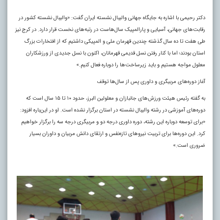
دکتر رحیمی با اشاره به جایگاه جهانی والیبال نشسته ایران گفت: «والیبال نشسته کشور در
رقابت‌های جهانی، آسیایی و پارالمپیک سال‌هاست در رتبه‌های نخست قرار دارد. در کرج نیز
طی هفت تا ده سال گذشته چندین قهرمان ملی و المپیکی داشتیم که از افتخارات بزرگ
استان بودند؛ اما با کنار رفتن نسل قدیمی قهرمانان، اکنون با نسل جدیدی از ورزشکاران
معلول مواجه هستیم و باید زیرساخت‌ها را دوباره فعال کنیم.»
آغاز دوره‌های مربیگری و داوری پس از سال‌ها توقف
به گفته رئیس هیئت ورزش‌های جانبازان و معلولین البرز، حدود ۱۰ تا ۱۵ سال است که
دوره‌های آموزشی در رشته والیبال نشسته در استان برگزار نشده است. او در این‌باره افزود:
«برای توسعه دوباره این رشته، دوره داوری درجه دو و مربیگری درجه سه را برگزار خواهیم
کرد. این دوره‌ها برای تربیت نیروهای تازه‌نفس و ارتقای دانش مربیان و داوران بسیار
ضروری است.»