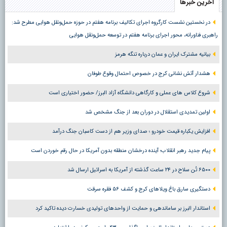
آخرین خبرها
در نخستین نشست کارگروه اجرای تکالیف برنامه هفتم در حوزه حمل‌ونقل هوایی مطرح شد:
راهبری فناورانه، محور اجرای برنامه هفتم در توسعه حمل‌ونقل هوایی
بیانیه مشترک ایران و عمان درباره تنگه هرمز
هشدار آتش نشانی کرج در خصوص احتمال وقوع طوفان
شروع کلاس های عملی و کارگاهی دانشگاه آزاد البرز/ حضور اختیاری است
اولین تمدیدی استقلال در دوران بعد از جنگ مشخص شد
افزایش یکباره قیمت خودرو ؛ صدای وزیر هم از دست کاسبان جنگ درآمد
پیام جدید رهبر انقلاب؛ آینده درخشان منطقه بدون آمریکا در حال رقم خوردن است
۶۵۰۰ تُن سلاح در ۲۴ ساعت گذشته از آمریکا به اسرائیل ارسال شد
دستگیری سارق باغ ویلاهای کرج و کشف ۵۶ فقره سرقت
استاندار البرز بر ساماندهی و حمایت از واحدهای تولیدی خسارت دیده تاکید کرد