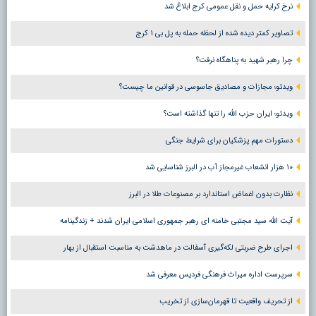
نرخ کرایه حمل و نقل عمومی کرج ابلاغ شد
تصاویر کمتر دیده شده از لحظه حمله به پل بی ۱ کرج
چرا رهبر شهید به پناهگاه نرفت؟
ویدئو؛ مجازات و مصادیق جاسوسی در قوانین ما چیست؟
ویدئو؛ ایران حزب الله را تنها گذاشته است؟
دستورات مهم پزشکیان برای شرایط جنگی
۱۰ هزار انشعاب غیرمجاز آب در البرز شناسایی شد
نظارت بدون اغماض استاندارد بر مصنوعات طلا در البرز
آیت الله سید مجتبی خامنه ای رهبر جمهوری اسلامی ایران شدند + زندگینامه
اجرای طرح ضربتی لکه‌گیری آسفالت در ماهدشت به مناسبت استقبال از بهار
سرپرست اداره میراث فرهنگی فردیس معرفی شد
از تحریف واقعیت تا قهرمان‌سازی از تخریب