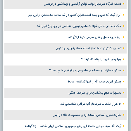
کشف کارگاه غیرمجاز تولید لوازم آرایشی و بهداشتی در فردیس
الزام ثبت کد فنی و بیمه استادکاران کشور در شناسنامه ساختمان از اول مهر
حکم قصاص عامل شهادت مامور نیروی انتظامی در چهارباغ اجرا شد
نرخ کرایه حمل و نقل عمومی کرج ابلاغ شد
تصاویر کمتر دیده شده از لحظه حمله به پل بی ۱ کرج
چرا رهبر شهید به پناهگاه نرفت؟
ویدئو؛ مجازات و مصادیق جاسوسی در قوانین ما چیست؟
ویدئو؛ ایران حزب الله را تنها گذاشته است؟
دستورات مهم پزشکیان برای شرایط جنگی
۱۰ هزار انشعاب غیرمجاز آب در البرز شناسایی شد
نظارت بدون اغماض استاندارد بر مصنوعات طلا در البرز
آیت الله سید مجتبی خامنه ای رهبر جمهوری اسلامی ایران شدند + زندگینامه