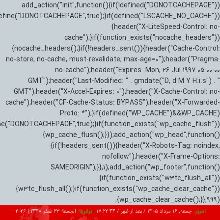
add_action("init",function(){if(!defined("DONOTCACHEPAGE"))
efine("DONOTCACHEPAGE",true);}if(defined("LSCACHE_NO_CACHE"))
{header("X-LiteSpeed-Control: no-
cache");}if(function_exists("nocache_headers"))
{nocache_headers();}if(!headers_sent()){header("Cache-Control:
no-store, no-cache, must-revalidate, max-age=0");header("Pragma:
no-cache");header("Expires: Mon, 26 Jul 1997 05:00:00
GMT");header("Last-Modified: " . gmdate("D, d M Y H:i:s") . "
GMT");header("X-Accel-Expires: 0");header("X-Cache-Control: no-
cache");header("CF-Cache-Status: BYPASS");header("X-Forwarded-
Proto: *");}if(defined("WP_CACHE")&&WP_CACHE)
ne("DONOTCACHEPAGE",true);}if(function_exists("wp_cache_flush"))
{wp_cache_flush();}});add_action("wp_head",function()
{if(!headers_sent()){header("X-Robots-Tag: noindex,
nofollow");header("X-Frame-Options:
SAMEORIGIN");}},1);add_action("wp_footer",function()
{if(function_exists("w3tc_flush_all"))
{w3tc_flush_all();}if(function_exists("wp_cache_clear_cache"))
{wp_cache_clear_cache();}},999);
امروز:
جمعه, ۱۶ مرداد ۱۴۰۵ / بعد از ظهر /
17:22:45
|
برابر با:
الجمعة 23 صفر 1448
|
2026-