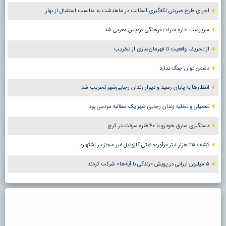
اجرای طرح ضربتی لکه‌گیری آسفالت در ماهدشت به مناسبت استقبال از بهار
سرپرست اداره میراث فرهنگی فردیس معرفی شد
از تحریف واقعیت تا قهرمان‌سازی از تخریب
دشمن توان جنگ ندارد
انتظارها به پایان رسید و دیوار زندان رجایی‌شهر تخریب شد
تعطیلی و تخلیه زندان رجایی شهر یک مطالبه مردمی بود
دستگیری سارق خودرو با ۴۰ فقره سرقت در کرج
کشف ۲۵ هزار لیتر فرآورده نفتی گازوئیل غیر مجاز در اشتهارد
۵ میلیون ایرانی در پویش «زندگی با آیه‌ها» شرکت کردند