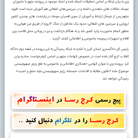
وی با بیان اینکه بر اساس تحقیقات انجام شده و اسناد موجود در پرونده؛ متهم با ماموران
موساد ملاقات های متعددی داشته و در سرزمین‌های اشغالی هم آموزش دیده است افزود:
متهم پس از دوسال ارتباط و آموزش‌ از سوی افسران موساد در پایتخت های چندین کشور
اروپایی و سرزمین های اشغالی؛ حدود یک ماه قبل از جنگ ۱۲روزه از طریق مرز هوایی به
منظور انجام ماموریت وارد کشور شد و به هنگام بازداشت و نیز در ویلای محل اقامت وی
اقلام و تجهیزات پیچیده جاسوسی و اطلاعاتی کشف گردید.
رئیس کل دادگستری استان البرز با اشاره به اینکه رسیدگی به این پرونده در شعبه دوم دادگاه
انقلاب کرج آغاز شده است در خصوص اتهامات متهم بر اساس کیفرخواست صادره بیان
کرد: پرونده وی با عنوان اتهامی «همکاری اطلاعاتی و جاسوسی به نفع رژیم صهیونیستی
موضوع ماده ۶ قانون مقابله با اقدامات خصمانه رژیم صهیونیستی علیه صلح و امنیت»
رسیدگی خواهد شد.