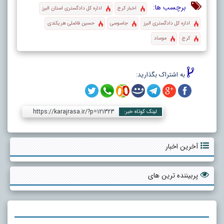
برچسب ها:
اخبار کرج
اداره کل دادگستری استان البرز
اداره کل دادگستری البرز
جاسوسی
حسین فاضلی هریکندی
کرج
موساد
به اشتراک بگذارید:
https://karajrasa.ir/?p=121323
لینک کوتاه خبر:
آخرین اخبار
پربیننده ترین های