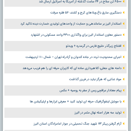
۶۵۰۰ تُن سلاح در ۲۴ ساعت گذشته از آمریکا به اسرائیل ارسال شد
دستگیری سارق باغ ویلاهای کرج و کشف ۵۶ فقره سرقت
استاندار البرز بر ساماندهی و حمایت از واحدهای تولیدی خسارت دیده تاکید کرد
دستور معاون استاندار البرز برای واگذاری ۴۳۰۰ واحد مسکونی در اشتهارد
افتتاح زیرگذر خلیج فارس در گرمدره + ویدئو
اجرای محدودیت تردد در جاده کندوان و آزادراه تهران – شمال ؛ ١١ اردیبهشت
دامنه های جعلی؛ کلاهبرداری ساده ای که کاربران حرفه ای را هم فریب می‌دهد
مواد غذایی که هرگز نباید در فریزر گذاشت
پیام معنادار عراقچی پس از سفر به روسیه + عکس
با موبایل اینفوگرافیک حرفه ای تولید کنید + معرفی ابزارها و اپلیکیشن ها
تولید سه هزار اصله نهال مثمر در البرز
آرام گرفتن پیکر ۷۳ شهید جنگ تحمیلی در جوار امامزادگان استان البرز